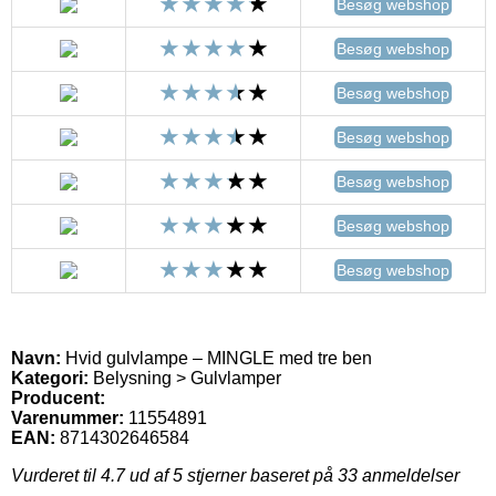
Besøg webshop
Besøg webshop
Besøg webshop
Besøg webshop
Besøg webshop
Besøg webshop
Besøg webshop
Navn:
Hvid gulvlampe – MINGLE med tre ben
Kategori:
Belysning > Gulvlamper
Producent:
Varenummer:
11554891
EAN:
8714302646584
Vurderet til
4.7
ud af 5 stjerner baseret på
33
anmeldelser