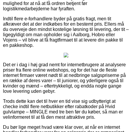
mulighed for at nå at få ordren betjent før
logistikmedarbejderne har fyraften.
Indtil flere e-forhandlere byder på gratis fragt, men tit
afkræver det at der indkøbes for en bestemt pris. Ellers må
du overveje den mindst kostelige løsning til levering, der tit –
ligegyldigt om man opholder sig i Aalborg, Hobro eller
Vojens – vil blive at få fragtfirmaet til at levere din pakke til
en pakkeshop.
Det er i dag i høj grad nemt for internetbrugere at analysere
priser fra flere online webshops, og for det har de fleste
internet firmaer været nødt til at nedbringe salgspriserne på
en række af deres varer – til juniorer, og yderligere også til
kvinder og mænd – eftertrykkeligt, og endda nogle gange
love levering uden gebyr.
Trods dette kan det til hver en tid vise sig udbytterigt at
checke indtil flere netbutikker efter rabatkoder på Hvid
gulvlampe – MINGLE med tre ben før du køber, så man er
velinformeret til at få den mest attraktive pris.
Du bør lige meget hvad være klar over, at når en internet