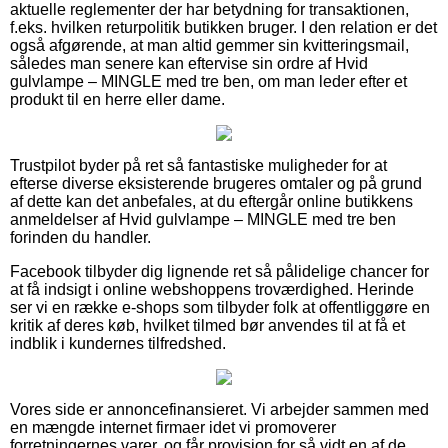
aktuelle reglementer der har betydning for transaktionen,
f.eks. hvilken returpolitik butikken bruger. I den relation er det
også afgørende, at man altid gemmer sin kvitteringsmail,
således man senere kan eftervise sin ordre af Hvid
gulvlampe – MINGLE med tre ben, om man leder efter et
produkt til en herre eller dame.
Trustpilot byder på ret så fantastiske muligheder for at
efterse diverse eksisterende brugeres omtaler og på grund
af dette kan det anbefales, at du eftergår online butikkens
anmeldelser af Hvid gulvlampe – MINGLE med tre ben
forinden du handler.
Facebook tilbyder dig lignende ret så pålidelige chancer for
at få indsigt i online webshoppens troværdighed. Herinde
ser vi en række e-shops som tilbyder folk at offentliggøre en
kritik af deres køb, hvilket tilmed bør anvendes til at få et
indblik i kundernes tilfredshed.
Vores side er annoncefinansieret. Vi arbejder sammen med
en mængde internet firmaer idet vi promoverer
forretningernes varer, og får provision for så vidt en af de