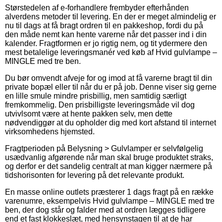
Størstedelen af e-forhandlere frembyder efterhånden
alverdens metoder til levering. En der er meget almindelig er
nu til dags at få bragt ordren til en pakkeshop, fordi du på
den måde nemt kan hente varerne når det passer ind i din
kalender. Fragtformen er jo rigtig nem, og tit ydermere den
mest betalelige leveringsmanér ved køb af Hvid gulvlampe –
MINGLE med tre ben.
Du bør omvendt afveje for og imod at få varerne bragt til din
private bopæl eller til når du er på job. Denne viser sig gerne
en lille smule mindre prisbillig, men samtidig særligt
fremkommelig. Den prisbilligste leveringsmåde vil dog
utvivlsomt være at hente pakken selv, men dette
nødvendiggør at du opholder dig med kort afstand til internet
virksomhedens hjemsted.
Fragtperioden på Belysning > Gulvlamper er selvfølgelig
usædvanlig afgørende når man skal bruge produktet straks,
og derfor er det sandelig centralt at man kigger nærmere på
tidshorisonten for levering på det relevante produkt.
En masse online outlets præsterer 1 dags fragt på en række
varenumre, eksempelvis Hvid gulvlampe – MINGLE med tre
ben, der dog står og falder med at ordren lægges tidligere
end et fast klokkeslæt, med hensynstagen til at de har