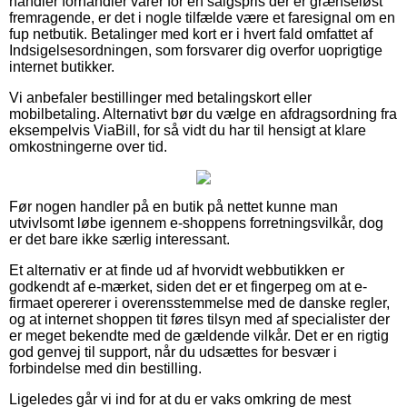
handler forhandler varer for en salgspris der er grænseløst
fremragende, er det i nogle tilfælde være et faresignal om en
fup netbutik. Betalinger med kort er i hvert fald omfattet af
Indsigelsesordningen, som forsvarer dig overfor uoprigtige
internet butikker.
Vi anbefaler bestillinger med betalingskort eller
mobilbetaling. Alternativt bør du vælge en afdragsordning fra
eksempelvis ViaBill, for så vidt du har til hensigt at klare
omkostningerne over tid.
Før nogen handler på en butik på nettet kunne man
utvivlsomt løbe igennem e-shoppens forretningsvilkår, dog
er det bare ikke særlig interessant.
Et alternativ er at finde ud af hvorvidt webbutikken er
godkendt af e-mærket, siden det er et fingerpeg om at e-
firmaet opererer i overensstemmelse med de danske regler,
og at internet shoppen tit føres tilsyn med af specialister der
er meget bekendte med de gældende vilkår. Det er en rigtig
god genvej til support, når du udsættes for besvær i
forbindelse med din bestilling.
Ligeledes går vi ind for at du er vaks omkring de mest