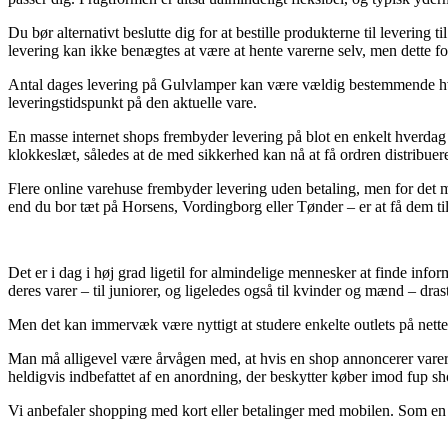
Du bør alternativt beslutte dig for at bestille produkterne til levering
levering kan ikke benægtes at være at hente varerne selv, men dette for
Antal dages levering på Gulvlamper kan være vældig bestemmende hvis 
leveringstidspunkt på den aktuelle vare.
En masse internet shops frembyder levering på blot en enkelt hverdag 
klokkeslæt, således at de med sikkerhed kan nå at få ordren distribuer
Flere online varehuse frembyder levering uden betaling, men for det me
end du bor tæt på Horsens, Vordingborg eller Tønder – er at få dem til a
Det er i dag i høj grad ligetil for almindelige mennesker at finde inform
deres varer – til juniorer, og ligeledes også til kvinder og mænd – dra
Men det kan immervæk være nyttigt at studere enkelte outlets på nettet
Man må alligevel være årvågen med, at hvis en shop annoncerer varer t
heldigvis indbefattet af en anordning, der beskytter køber imod fup sh
Vi anbefaler shopping med kort eller betalinger med mobilen. Som en a