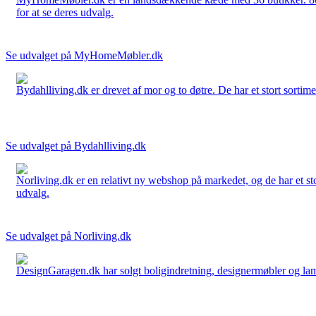
for at se deres udvalg.
Se udvalget på MyHomeMøbler.dk
Bydahlliving.dk er drevet af mor og to døtre. De har et stort sortime
Se udvalget på Bydahlliving.dk
Norliving.dk er en relativt ny webshop på markedet, og de har et sto
udvalg.
Se udvalget på Norliving.dk
DesignGaragen.dk har solgt boligindretning, designermøbler og lamper