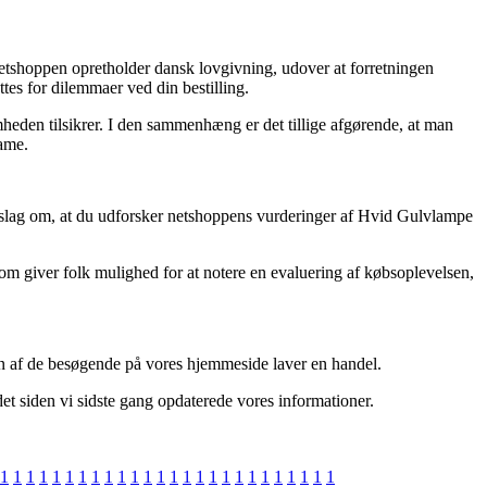
netshoppen opretholder dansk lovgivning, udover at forretningen
ttes for dilemmaer ved din bestilling.
mheden tilsikrer. I den sammenhæng er det tillige afgørende, at man
dame.
 forslag om, at du udforsker netshoppens vurderinger af Hvid Gulvlampe
 som giver folk mulighed for at notere en evaluering af købsoplevelsen,
en af de besøgende på vores hjemmeside laver en handel.
et siden vi sidste gang opdaterede vores informationer.
1
1
1
1
1
1
1
1
1
1
1
1
1
1
1
1
1
1
1
1
1
1
1
1
1
1