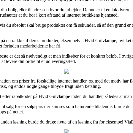
 til din bolig eller til adressen hvor du arbejder. Denne er tit en tak dy
udsætter at du bor i kort afstand af internet butikkens hjemsted.
du absolut skal bruge produktet om få sekunder, så af den grund er det
på en række af deres produkter, eksempelvis Hvid Gulvlampe, hvilket dog
et forinden medarbejderne har fri.
ste er det så nødvendigt at man indkøber for et konkret beløb. I øvrigt
t levere din ordre til et udleveringssted.
ation om priser fra forskellige internet handler, og med det motiv har fle
stisk, og endda nogle gange tilbyde fragt uden betaling.
 efter rabatkoder på Hvid Gulvlampe inden du handler, således at man er 
il salg for en salgspris der kan ses som hamrende tiltalende, burde det 
ops på nettet.
nden løsning burde du drage nytte af en løsning fra for eksempel ViaBil