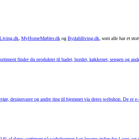
Living.dk
,
MyHomeMøbler.dk
og
Bydahlliving.dk
, som alle har et stor
iment finder du produkter til badet, bordet, køkkenet, sengen og andet 
eriør, designvarer og andre ting til hjemmet via deres webshop. De er 
af deres sortiment på webshoppen kan leveres inden for 1 uge, og ma