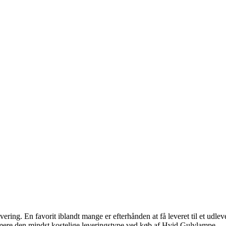
ering. En favorit iblandt mange er efterhånden at få leveret til et udlev
ermere den mindst kostelige leveringstype ved køb af Hvid Gulvlampe.