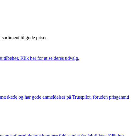
t sortiment til gode priser.
tilbehør. Klik her for at se deres udvalg.
e-mærkede og har gode anmeldelser på Trustpilot, foruden prisgaranti
nge af produkterne kommer fuld samlet fra fabrikken. Klik her