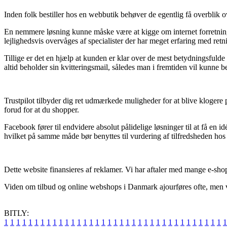
Inden folk bestiller hos en webbutik behøver de egentlig få overblik ov
En nemmere løsning kunne måske være at kigge om internet forretningen
lejlighedsvis overvåges af specialister der har meget erfaring med retn
Tillige er det en hjælp at kunden er klar over de mest betydningsfuld
altid beholder sin kvitteringsmail, således man i fremtiden vil kunne 
Trustpilot tilbyder dig ret udmærkede muligheder for at blive klogere
forud for at du shopper.
Facebook fører til endvidere absolut pålidelige løsninger til at få en 
hvilket på samme måde bør benyttes til vurdering af tilfredsheden ho
Dette website finansieres af reklamer. Vi har aftaler med mange e-sh
Viden om tilbud og online webshops i Danmark ajourføres ofte, men vi 
BITLY:
1
1
1
1
1
1
1
1
1
1
1
1
1
1
1
1
1
1
1
1
1
1
1
1
1
1
1
1
1
1
1
1
1
1
1
1
1