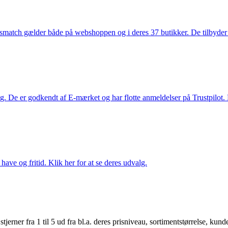
smatch gælder både på webshoppen og i deres 37 butikker. De tilbyder d
. De er godkendt af E-mærket og har flotte anmeldelser på Trustpilot. L
ave og fritid. Klik her for at se deres udvalg.
er fra 1 til 5 ud fra bl.a. deres prisniveau, sortimentstørrelse, kunde