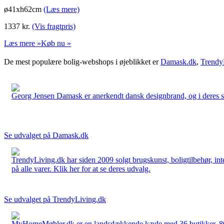
ø41xh62cm
(Læs mere)
1337
kr.
(Vis fragtpris)
Læs mere »
Køb nu »
De mest populære bolig-webshops i øjeblikket er
Damask.dk
,
Trendy
Georg Jensen Damask er anerkendt dansk designbrand, og i deres sort
Se udvalget på Damask.dk
TrendyLiving.dk har siden 2009 solgt brugskunst, boligtilbehør, int
på alle varer. Klik her for at se deres udvalg.
Se udvalget på TrendyLiving.dk
MyHomeMøbler.dk er en landsdækkende kæde med 36 butikker. 80 % 