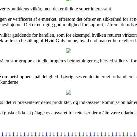
er e-butikkens vilkår, men det er tit ikke super interessant.
 er verificeret af e-mærket, eftersom det ofte er en sikkerhed for at 
ingslinjerne. Det er en rigtig god mulighed for support, såfremt du udsæ
e vilkår gældende for handlen, som for eksempel hvilken returret virkso
bekræfte sin bestilling af Hvid Gulvlampe, hvad end man er herre eller 
 på en stor gruppe aktuelle brugeres betragtninger og herved stiller vi
idé om netshoppens pålidelighed. I øvrigt ses en del internet forhandlere
s kunderne.
ops idet vi præsenterer deres produkter, og indkasserer kommission når 
ønsker ikke at påtage os ansvaret for rettelser der måtte være udarbejd
1
1
1
1
1
1
1
1
1
1
1
1
1
1
1
1
1
1
1
1
1
1
1
1
1
1
1
1
1
1
1
1
1
1
1
1
1