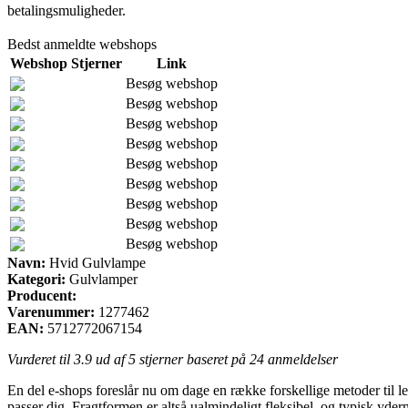
betalingsmuligheder.
Bedst anmeldte webshops
Webshop
Stjerner
Link
Besøg webshop
Besøg webshop
Besøg webshop
Besøg webshop
Besøg webshop
Besøg webshop
Besøg webshop
Besøg webshop
Besøg webshop
Navn:
Hvid Gulvlampe
Kategori:
Gulvlamper
Producent:
Varenummer:
1277462
EAN:
5712772067154
Vurderet til
3.9
ud af 5 stjerner baseret på
24
anmeldelser
En del e-shops foreslår nu om dage en række forskellige metoder til lev
passer dig. Fragtformen er altså ualmindeligt fleksibel, og typisk yd