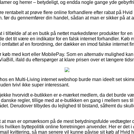
damer og herrer – betydeligt, og endda nogle gange yde gebyrfri
ære rentabelt at prøve flere online forhandlere efter rabat på Hv
m. før du gennemfører din handel, sådan at man er sikker på at
i tilfælde af at en butik på nettet markedsfører produkter for en
de det tit være en indikator for en falsk internet forhandler. Kø
d omfattet af en forordning, der dækker en imod falske internet fi
 for køb med kort eller MobilePay. Som en alternativ mulighed k
ViaBill, ifald du efterspørger at klare prisen over et længere tids
hos en Multi-Living internet webshop burde man ideelt set ski
 uden tvivl ikke super interessant.
 tjekke hvorvidt e-butikken er e-mærket medlem, da det burde væ
nske regler, tillige med at e-butikken en gang i mellem ses til af
. Derudover tilbydes du lejlighed til bistand, såfremt du skulle
dt at man er opmærksom på de mest betydningsfulde vedtægter d
hvilken byttepolitik online forretningen anvender. Her er det i øvr
-mail kvittering, så man senere vil kunne påvise sit køb af Hvid