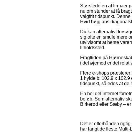
Størstedelen af firmaer p
nu om stunder at få brag
valgfrit tidspunkt. Denne
Hvid højglans diagonalsk
Du kan alternativt forsøge
sig ofte en smule mere o
utvivlsomt at hente varer
tilholdssted.
Fragttiden på Hjørneskab
i det øjemed er det relati
Flere e-shops præsterer
1 hylde b: 102.9 x 102.9
tidspunkt, således at de 
En hel del internet forret
beløb. Som alternativ sku
Birkerød eller Sæby – er 
Det er efterhånden rigtig
har langt de fleste Multi