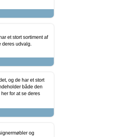
ar et stort sortiment af
e deres udvalg.
t, og de har et stort
 indeholder både den
 her for at se deres
esignermøbler og