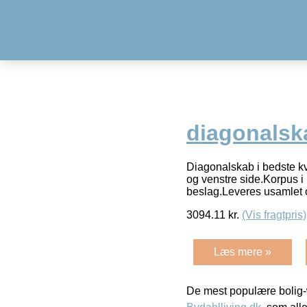
diagonalska
Diagonalskab i bedste kv
og venstre side.Korpus i
beslag.Leveres usamlet o
3094.11
kr.
(Vis fragtpris)
Læs mere »
De mest populære bolig-