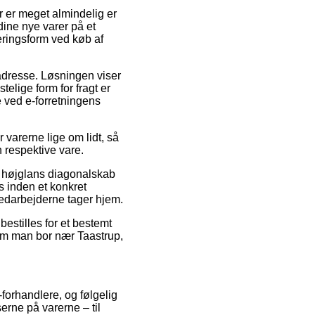
r er meget almindelig er
dine nye varer på et
veringsform ved køb af
s adresse. Løsningen viser
lige form for fragt er
e ved e-forretningens
varerne lige om lidt, så
n respektive vare.
d højglans diagonalskab
s inden et konkret
emedarbejderne tager hjem.
bestilles for et bestemt
t om man bor nær Taastrup,
-forhandlere, og følgelig
erne på varerne – til