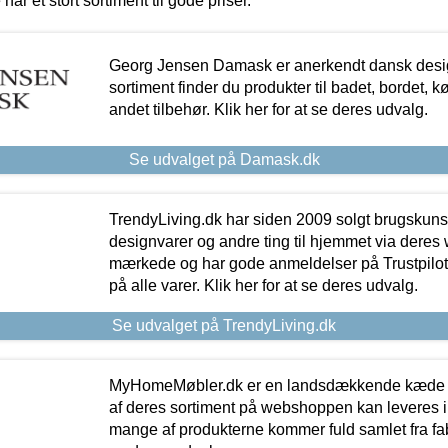
 har et stort sortiment til gode priser.
Georg Jensen Damask er anerkendt dansk desig
sortiment finder du produkter til badet, bordet, 
andet tilbehør. Klik her for at se deres udvalg.
Se udvalget på Damask.dk
TrendyLiving.dk har siden 2009 solgt brugskunst, 
designvarer og andre ting til hjemmet via deres
mærkede og har gode anmeldelser på Trustpilot,
på alle varer. Klik her for at se deres udvalg.
Se udvalget på TrendyLiving.dk
MyHomeMøbler.dk er en landsdækkende kæde m
af deres sortiment på webshoppen kan leveres i
mange af produkterne kommer fuld samlet fra fabr