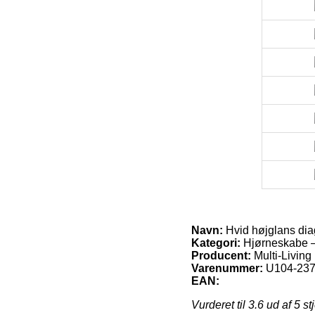
Navn:
Hvid højglans dia
Kategori:
Hjørneskabe –
Producent:
Multi-Living
Varenummer:
U104-237
EAN:
Vurderet til
3.6
ud af 5 st