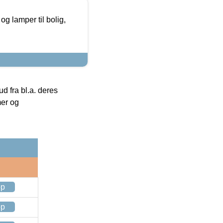
g lamper til bolig,
 fra bl.a. deres
mer og
op
op