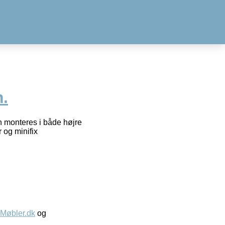
m.
n monteres i både højre
 og minifix
øbler.dk
og