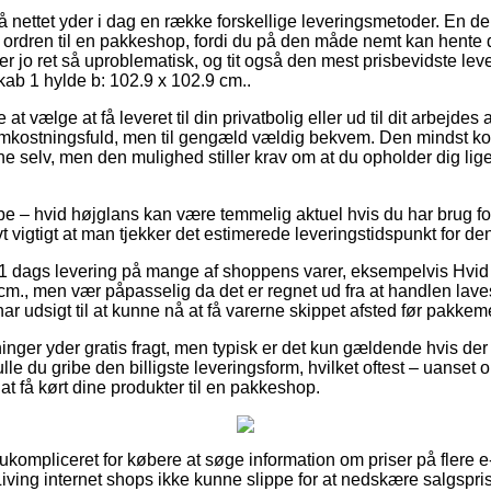
å nettet yder i dag en række forskellige leveringsmetoder. En de
t ordren til en pakkeshop, fordi du på den måde nemt kan hente 
 er jo ret så uproblematisk, og tit også den mest prisbevidste le
ab 1 hylde b: 102.9 x 102.9 cm..
 at vælge at få leveret til din privatbolig eller ud til dit arbejde
mkostningsfuld, men til gengæld vældig bekvem. Den mindst koste
ne selv, men den mulighed stiller krav om at du opholder dig lig
e – hvid højglans kan være temmelig aktuel hvis du har brug for 
vt vigtigt at man tjekker det estimerede leveringstidspunkt for de
 1 dags levering på mange af shoppens varer, eksempelvis Hvi
 cm., men vær påpasselig da det er regnet ud fra at handlen lave
har udsigt til at kunne nå at få varerne skippet afsted før pakk
ninger yder gratis fragt, men typisk er det kun gældende hvis der 
lle du gribe den billigste leveringsform, hvilket oftest – uanse
at få kørt dine produkter til en pakkeshop.
 ukompliceret for købere at søge information om priser på flere e
-Living internet shops ikke kunne slippe for at nedskære salgspris