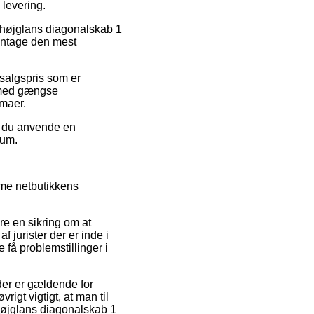
 levering.
id højglans diagonalskab 1
 antage den mest
 salgspris som er
b med gængse
rmaer.
an du anvende en
rum.
mme netbutikkens
re en sikring om at
 jurister der er inde i
 få problemstillinger i
er er gældende for
igt vigtigt, at man til
 højglans diagonalskab 1