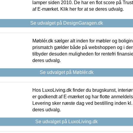
lamper siden 2010. De har en flot score på Trustpi
af E-mærket. Klik her for at se deres udvalg.
Se udvalget på DesignGaragen.dk
Møblér.dk sælger alt inden for møbler og boligi
prismatch gælder både på webshoppen og i dere
tilbyder desuden muligheden for rentefri finansier
deres udvalg.
Se udvalget på Møblér.dk
Hos LuxoLiving.dk finder du brugskunst, interiør
er godkendt af E-mærket og har flotte anmeldelse
Levering sker næste dag ved bestilling inden kl. 1
deres udvalg.
Se udvalget på LuxoLiving.dk