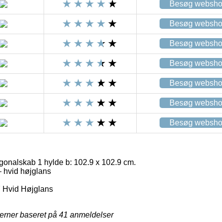
Besøg websh
Besøg websh
Besøg websh
Besøg websh
Besøg websh
Besøg websh
Besøg websh
gonalskab 1 hylde b: 102.9 x 102.9 cm.
 hvid højglans
 Hvid Højglans
jerner baseret på
41
anmeldelser