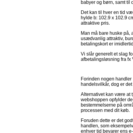
babyer og børn, samt til 
Det kan til hver en tid v
hylde b: 102.9 x 102.9 c
attraktive pris.
Man må bare huske på, at 
usædvanlig attraktiv, bur
betalingskort er imidlerti
Vi slår generelt et slag
afbetalingsløsning fra fx 
Forinden nogen handler 
handelsvilkår, dog er det
Alternativet kan være at
webshoppen opfylder de da
bestemmelserne på området
processen med dit køb.
Foruden dette er det go
handlen, som eksempelvis 
enhver tid bevarer ens e