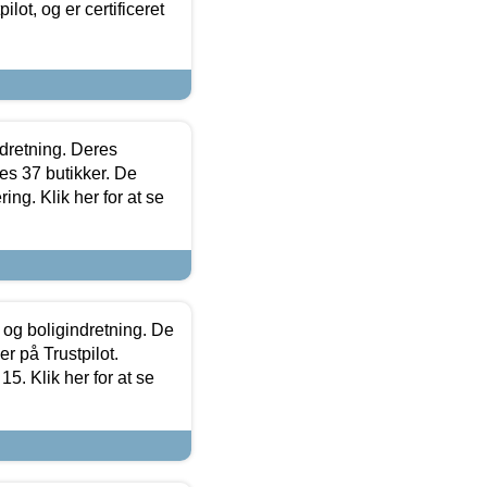
lot, og er certificeret
ndretning. Deres
s 37 butikker. De
ing. Klik her for at se
 og boligindretning. De
r på Trustpilot.
5. Klik her for at se