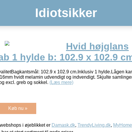
Idiotsikker
Hvid højglans
b 1 hylde b: 102.9 x 102.9 c
alitetBagkantsmål: 102.9 x 102.9 cm.Inklusiv 1 hylde.Lågen ka
 16mm hvidt melamin udvendigt og indvendigt. Skjulte samlinger
g excl. greb og sokkel.
(Læs mere)
Køb nu »
webshops i øjeblikket er
Damask.dk
,
TrendyLiving.dk
,
MyHomeM