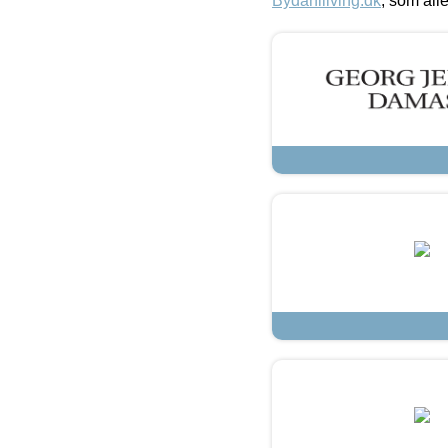
Bydahlliving.dk
, som alle