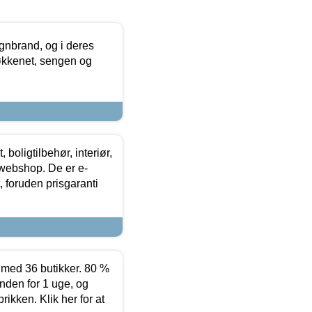
nbrand, og i deres
køkkenet, sengen og
boligtilbehør, interiør,
 webshop. De er e-
 foruden prisgaranti
ed 36 butikker. 80 %
nden for 1 uge, og
ikken. Klik her for at