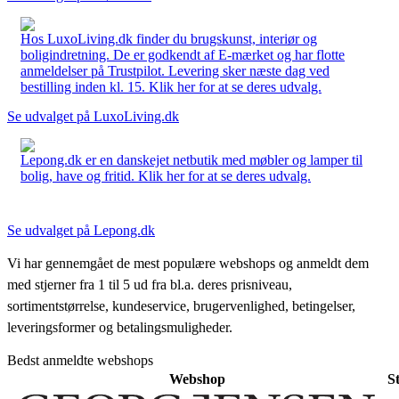
Hos LuxoLiving.dk finder du brugskunst, interiør og
boligindretning. De er godkendt af E-mærket og har flotte
anmeldelser på Trustpilot. Levering sker næste dag ved
bestilling inden kl. 15. Klik her for at se deres udvalg.
Se udvalget på LuxoLiving.dk
Lepong.dk er en danskejet netbutik med møbler og lamper til
bolig, have og fritid. Klik her for at se deres udvalg.
Se udvalget på Lepong.dk
Vi har gennemgået de mest populære webshops og anmeldt dem
med stjerner fra 1 til 5 ud fra bl.a. deres prisniveau,
sortimentstørrelse, kundeservice, brugervenlighed, betingelser,
leveringsformer og betalingsmuligheder.
Bedst anmeldte webshops
Webshop
S