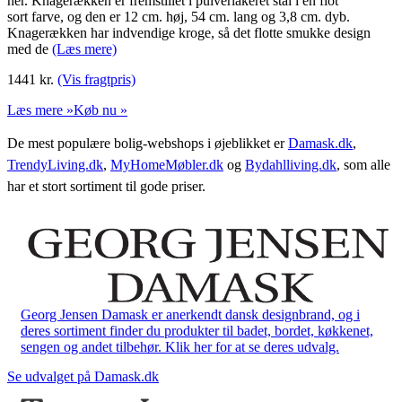
her. Knagerækken er fremstillet i pulverlakeret stål i en flot
sort farve, og den er 12 cm. høj, 54 cm. lang og 3,8 cm. dyb.
Knagerækken har indvendige kroge, så det flotte smukke design
med de
(Læs mere)
1441
kr.
(Vis fragtpris)
Læs mere »
Køb nu »
De mest populære bolig-webshops i øjeblikket er
Damask.dk
,
TrendyLiving.dk
,
MyHomeMøbler.dk
og
Bydahlliving.dk
, som alle
har et stort sortiment til gode priser.
Georg Jensen Damask er anerkendt dansk designbrand, og i
deres sortiment finder du produkter til badet, bordet, køkkenet,
sengen og andet tilbehør. Klik her for at se deres udvalg.
Se udvalget på Damask.dk