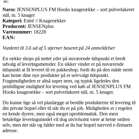
Navn:
JENSENPLUS FM Hooks knagerække – sort pulverlakeret
stål, m. 5 knager
Kategori:
Entré // Knagerækker
Producent:
JENSENplus
Varenummer:
18228
EAN:
Vurderet til
3.6
ud af 5 stjerner baseret på
24
anmeldelser
En række shops på nettet yder på nuværende tidspunkt et bredt
udvalg af leveringsmetoder. En sikker vinder er på nuværende
tidspunkt at få leveret til en pakkeshop, fordi du på den måde nemt
kan hente dine nye produkter på et selvvalgt tidspunkt.
Fragtmuligheden er altså super nem, og typisk ligeledes den
prisbilligste mulighed for levering ved køb af JENSENPLUS FM
Hooks knagerække – sort pulverlakeret stål, m. 5 knager.
Du kunne lige så vel planlægge at bestille produkterne til levering til
din private bopæl eller til når du er på job. Muligheden er i regelen
en kende dyrere, men også meget uproblematisk. Den mest
betalelige leveringsmodel vil dog utvivlsomt være at hente ordren
selv, men det står og falder med at du har bopæl nærved e-firmaets
adresse.