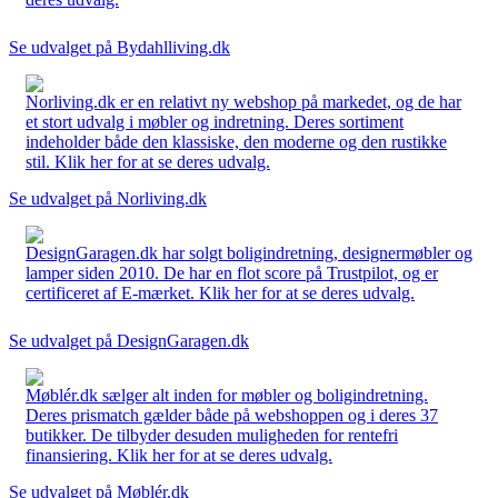
Se udvalget på Bydahlliving.dk
Norliving.dk er en relativt ny webshop på markedet, og de har
et stort udvalg i møbler og indretning. Deres sortiment
indeholder både den klassiske, den moderne og den rustikke
stil. Klik her for at se deres udvalg.
Se udvalget på Norliving.dk
DesignGaragen.dk har solgt boligindretning, designermøbler og
lamper siden 2010. De har en flot score på Trustpilot, og er
certificeret af E-mærket. Klik her for at se deres udvalg.
Se udvalget på DesignGaragen.dk
Møblér.dk sælger alt inden for møbler og boligindretning.
Deres prismatch gælder både på webshoppen og i deres 37
butikker. De tilbyder desuden muligheden for rentefri
finansiering. Klik her for at se deres udvalg.
Se udvalget på Møblér.dk