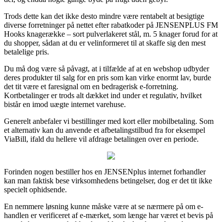
Trods dette kan det ikke desto mindre være rentabelt at besigtige
diverse forretninger på nettet efter rabatkoder på JENSENPLUS FM
Hooks knagerække – sort pulverlakeret stål, m. 5 knager forud for at
du shopper, sådan at du er velinformeret til at skaffe sig den mest
betalelige pris.
Du må dog være så påvagt, at i tilfælde af at en webshop udbyder
deres produkter til salg for en pris som kan virke enormt lav, burde
det tit være et faresignal om en bedragerisk e-forretning.
Kortbetalinger er trods alt dækket ind under et regulativ, hvilket
bistår en imod uægte internet varehuse.
Generelt anbefaler vi bestillinger med kort eller mobilbetaling. Som
et alternativ kan du anvende et afbetalingstilbud fra for eksempel
ViaBill, ifald du hellere vil afdrage betalingen over en periode.
Forinden nogen bestiller hos en JENSENplus internet forhandler
kan man faktisk bese virksomhedens betingelser, dog er det tit ikke
specielt ophidsende.
En nemmere løsning kunne måske være at se nærmere på om e-
handlen er verificeret af e-mærket, som længe har været et bevis på