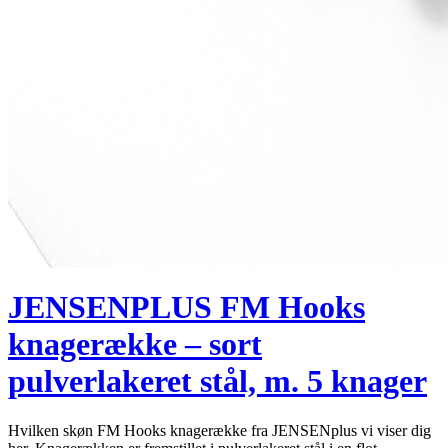
JENSENPLUS FM Hooks
knagerække – sort
pulverlakeret stål, m. 5 knager
Hvilken skøn FM Hooks knagerække fra JENSENplus vi viser dig