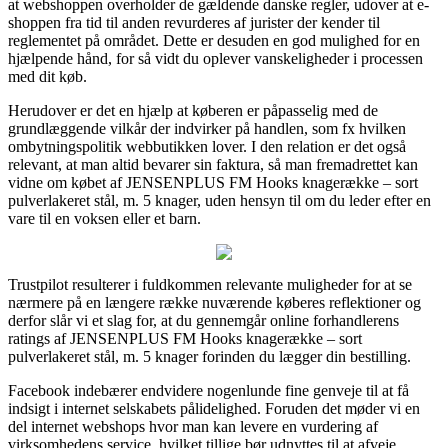
at webshoppen overholder de gældende danske regler, udover at e-
shoppen fra tid til anden revurderes af jurister der kender til
reglementet på området. Dette er desuden en god mulighed for en
hjælpende hånd, for så vidt du oplever vanskeligheder i processen
med dit køb.
Herudover er det en hjælp at køberen er påpasselig med de
grundlæggende vilkår der indvirker på handlen, som fx hvilken
ombytningspolitik webbutikken lover. I den relation er det også
relevant, at man altid bevarer sin faktura, så man fremadrettet kan
vidne om købet af JENSENPLUS FM Hooks knagerække – sort
pulverlakeret stål, m. 5 knager, uden hensyn til om du leder efter en
vare til en voksen eller et barn.
Trustpilot resulterer i fuldkommen relevante muligheder for at se
nærmere på en længere række nuværende køberes reflektioner og
derfor slår vi et slag for, at du gennemgår online forhandlerens
ratings af JENSENPLUS FM Hooks knagerække – sort
pulverlakeret stål, m. 5 knager forinden du lægger din bestilling.
Facebook indebærer endvidere nogenlunde fine genveje til at få
indsigt i internet selskabets pålidelighed. Foruden det møder vi en
del internet webshops hvor man kan levere en vurdering af
virksomhedens service, hvilket tillige bør udnyttes til at afveje