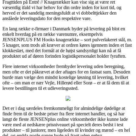
Fragttiden på Entré // Knagerækker kan vise sig at være ret
væsentlig ifald vi har behov for din ordre inden for kort tid, og
herved er det sandelig meningsfuldt at vi dobbelttjekker den
anslåede leveringsdato for den respektive vare.
En lang række e-firmaer i Danmark byder på levering på blot en
enkelt hverdag på en række varenumre, eksempelvis
JENSENPLUS FM Hooks knagerække – sort pulverlakeret stål, m.
5 knager, som trods alt kræver at ordren køres igennem inden et fast
klokkeslæt, med det formål at de højst sandsynligt kan nå at få
produktet ud af døren forinden logistikpersonalet holder fyraften.
Flere internet virksomheder frembyder levering uden beregning,
men ofte er det påkrævet at der aftages for en fastsat sum. Desuden
burde man vælge den mindst kostelige løsning til levering, hvilket
ofte – om man er nær Vejle, Hillerød eller Sorø – er at få dem til at
levere bestillingen til et udleveringssted.
Det er i dag særdeles fremkommeligt for almindelige dødelige at
finde frem til de bedste priser fra flere internet handler, og så har
langt de fleste JENSENplus online virksomheder ikke kunne lade
være med at nedskære prisniveauet på specielt deres bedst i test
produkter – til juniorer, men ligeledes til kvinder og mænd – en hel
del, og endda nogle gange byde på fragt uden gebyr.