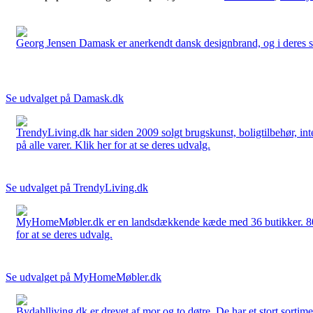
Georg Jensen Damask er anerkendt dansk designbrand, og i deres sort
Se udvalget på Damask.dk
TrendyLiving.dk har siden 2009 solgt brugskunst, boligtilbehør, int
på alle varer. Klik her for at se deres udvalg.
Se udvalget på TrendyLiving.dk
MyHomeMøbler.dk er en landsdækkende kæde med 36 butikker. 80 % 
for at se deres udvalg.
Se udvalget på MyHomeMøbler.dk
Bydahlliving.dk er drevet af mor og to døtre. De har et stort sortime