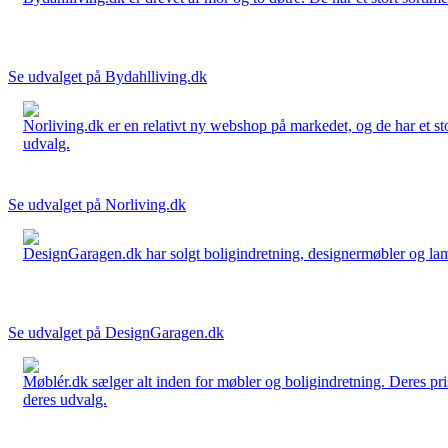
Se udvalget på Bydahlliving.dk
Norliving.dk er en relativt ny webshop på markedet, og de har et sto
udvalg.
Se udvalget på Norliving.dk
DesignGaragen.dk har solgt boligindretning, designermøbler og lamper
Se udvalget på DesignGaragen.dk
Møblér.dk sælger alt inden for møbler og boligindretning. Deres pri
deres udvalg.