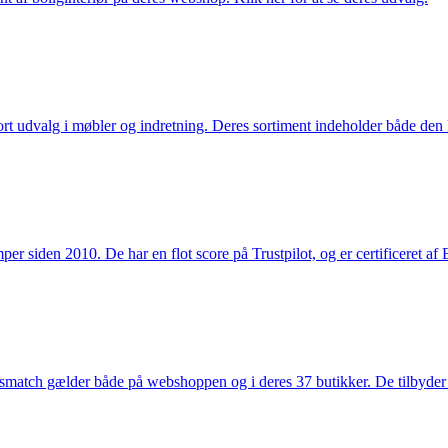
rt udvalg i møbler og indretning. Deres sortiment indeholder både den k
 siden 2010. De har en flot score på Trustpilot, og er certificeret af 
smatch gælder både på webshoppen og i deres 37 butikker. De tilbyder d