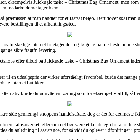
er, eksempelvis Julekugle taske – Christmas Bag Ornament, men som imidl
nden medarbejderne tager hjem.
et så præmissen at man handler for et fastsat beløb. Derudover skal man 
evere bestillingen til et afhentningssted.
hos forskellige internet foretagender, og følgelig har de fleste online sh
gange sikre fragtfri levering.
e netshops efter tilbud på Julekugle taske – Christmas Bag Ornament ind
rer til en udsalgspris der virker uforståeligt favorabel, burde det man
iske internet butikker.
 alternativ burde du udnytte en løsning som for eksempel ViaBill, såfrem
kre side gennemgå shoppens handelsaftale, dog er det for det meste ikk
iceret af e-mærket, eftersom det bør være et kendetegn for at online sho
es du anledning til assistance, for så vidt du oplever udfordringer i p