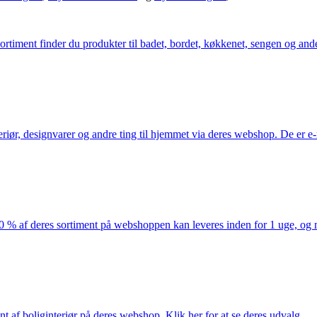
iment finder du produkter til badet, bordet, køkkenet, sengen og andet 
eriør, designvarer og andre ting til hjemmet via deres webshop. De er 
af deres sortiment på webshoppen kan leveres inden for 1 uge, og ma
nt af boliginteriør på deres webshop. Klik her for at se deres udvalg.