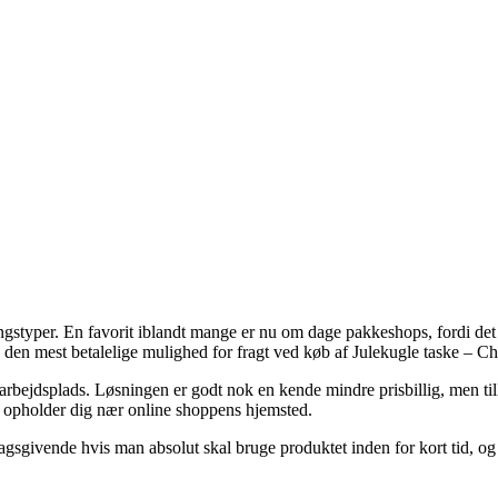
ngstyper. En favorit iblandt mange er nu om dage pakkeshops, fordi det s
a den mest betalelige mulighed for fragt ved køb af Julekugle taske – 
din arbejdsplads. Løsningen er godt nok en kende mindre prisbillig, men 
du opholder dig nær online shoppens hjemsted.
sgivende hvis man absolut skal bruge produktet inden for kort tid, og me