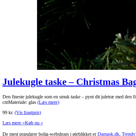
Julekugle taske – Christmas B
Den fineste julekugle som en smuk taske – pynt dit juletræ med den fin
cmMateriale: glas
(Læs mere)
99
kr.
(Vis fragtpris)
Læs mere »
Køb nu »
De mest populære bolig-webshops i øjeblikket er
Damask.dk
,
Trendy