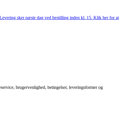
evering sker næste dag ved bestilling inden kl. 15. Klik her for at
service, brugervenlighed, betingelser, leveringsformer og