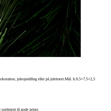
koration, juleopstilling eller på juletræet.Mål. h.9,5×7,5×2,5
t sortiment til gode priser.