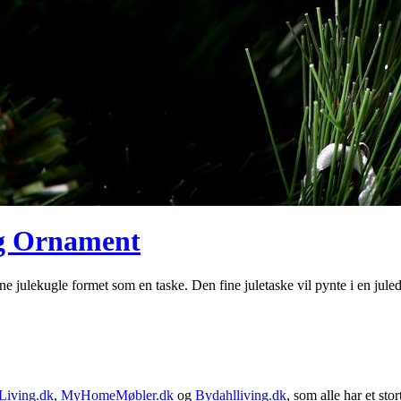
ag Ornament
e julekugle formet som en taske. Den fine juletaske vil pynte i en julede
Living.dk
,
MyHomeMøbler.dk
og
Bydahlliving.dk
, som alle har et stor