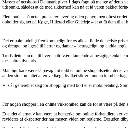
Masser af netshops i Danmark giver 1 dags fragt på mange af deres var
tidspunkt, således at de med sikkerhed kan nå at få varen pakket fori
Flere outlets på nettet præsterer levering uden gebyr, men oftest er d
opholder sig tæt på Køge, Hillerød eller Gilleleje – er at få dem til at l
Det er ualmindeligt fremkommeligt for os alle at finde de bedste priser 
og drenge, og ligeså til herrer og damer – betragteligt, og endda nogle 
Trods dette kan det til hver en tid være lønnende at besigtige enkelt
mest attraktive pris.
Man bør bare være så påvagt, at ifald en online shop afsætter deres va
anden side omfattet af en vedtægt, hvilket sikrer kunden imod bedrager
Vi slår generelt et slag for shopping med kort eller mobilbetaling. Som
Før nogen shopper i en online virksomhed kan de for at være på den si
Et andet alternativ kan være at bemærke om online forhandleren er verif
revideres af eksperter der har megen viden om reglerne. Desuden tilbyd