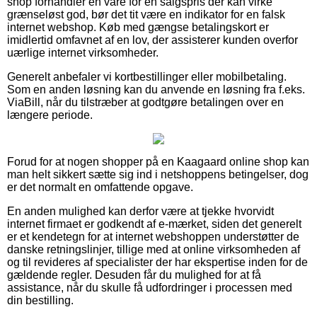
shop forhandler en vare for en salgspris der kan virke
grænseløst god, bør det tit være en indikator for en falsk
internet webshop. Køb med gængse betalingskort er
imidlertid omfavnet af en lov, der assisterer kunden overfor
uærlige internet virksomheder.
Generelt anbefaler vi kortbestillinger eller mobilbetaling.
Som en anden løsning kan du anvende en løsning fra f.eks.
ViaBill, når du tilstræber at godtgøre betalingen over en
længere periode.
Forud for at nogen shopper på en Kaagaard online shop kan
man helt sikkert sætte sig ind i netshoppens betingelser, dog
er det normalt en omfattende opgave.
En anden mulighed kan derfor være at tjekke hvorvidt
internet firmaet er godkendt af e-mærket, siden det generelt
er et kendetegn for at internet webshoppen understøtter de
danske retningslinjer, tillige med at online virksomheden af
og til revideres af specialister der har ekspertise inden for de
gældende regler. Desuden får du mulighed for at få
assistance, når du skulle få udfordringer i processen med
din bestilling.