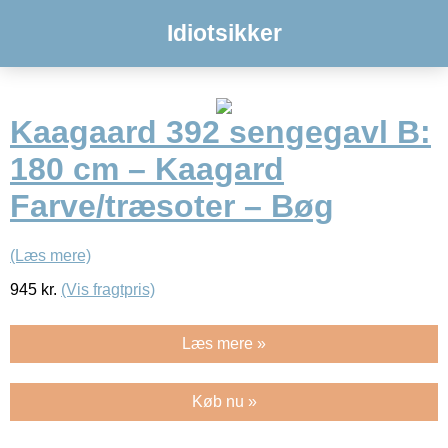
Idiotsikker
Kaagaard 392 sengegavl B:
180 cm – Kaagard
Farve/træsoter – Bøg
(Læs mere)
945
kr.
(Vis fragtpris)
Læs mere »
Køb nu »