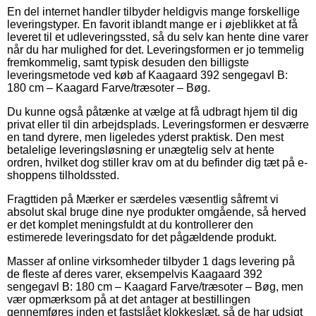
En del internet handler tilbyder heldigvis mange forskellige
leveringstyper. En favorit iblandt mange er i øjeblikket at få
leveret til et udleveringssted, så du selv kan hente dine varer
når du har mulighed for det. Leveringsformen er jo temmelig
fremkommelig, samt typisk desuden den billigste
leveringsmetode ved køb af Kaagaard 392 sengegavl B:
180 cm – Kaagard Farve/træsoter – Bøg.
Du kunne også påtænke at vælge at få udbragt hjem til dig
privat eller til din arbejdsplads. Leveringsformen er desværre
en tand dyrere, men ligeledes yderst praktisk. Den mest
betalelige leveringsløsning er unægtelig selv at hente
ordren, hvilket dog stiller krav om at du befinder dig tæt på e-
shoppens tilholdssted.
Fragttiden på Mærker er særdeles væsentlig såfremt vi
absolut skal bruge dine nye produkter omgående, så herved
er det komplet meningsfuldt at du kontrollerer den
estimerede leveringsdato for det pågældende produkt.
Masser af online virksomheder tilbyder 1 dags levering på
de fleste af deres varer, eksempelvis Kaagaard 392
sengegavl B: 180 cm – Kaagard Farve/træsoter – Bøg, men
vær opmærksom på at det antager at bestillingen
gennemføres inden et fastslået klokkeslæt, så de har udsigt