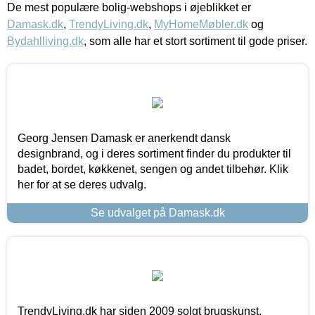
De mest populære bolig-webshops i øjeblikket er
Damask.dk
,
TrendyLiving.dk
,
MyHomeMøbler.dk
og
Bydahlliving.dk
, som alle har et stort sortiment til gode priser.
Georg Jensen Damask er anerkendt dansk
designbrand, og i deres sortiment finder du produkter til
badet, bordet, køkkenet, sengen og andet tilbehør. Klik
her for at se deres udvalg.
Se udvalget på Damask.dk
TrendyLiving.dk har siden 2009 solgt brugskunst,