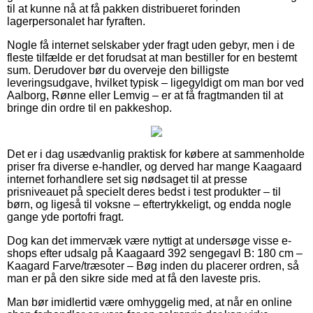
til at kunne nå at få pakken distribueret forinden
lagerpersonalet har fyraften.
Nogle få internet selskaber yder fragt uden gebyr, men i de
fleste tilfælde er det forudsat at man bestiller for en bestemt
sum. Derudover bør du overveje den billigste
leveringsudgave, hvilket typisk – ligegyldigt om man bor ved
Aalborg, Rønne eller Lemvig – er at få fragtmanden til at
bringe din ordre til en pakkeshop.
Det er i dag usædvanlig praktisk for købere at sammenholde
priser fra diverse e-handler, og derved har mange Kaagaard
internet forhandlere set sig nødsaget til at presse
prisniveauet på specielt deres bedst i test produkter – til
børn, og ligeså til voksne – eftertrykkeligt, og endda nogle
gange yde portofri fragt.
Dog kan det immervæk være nyttigt at undersøge visse e-
shops efter udsalg på Kaagaard 392 sengegavl B: 180 cm –
Kaagard Farve/træsoter – Bøg inden du placerer ordren, så
man er på den sikre side med at få den laveste pris.
Man bør imidlertid være omhyggelig med, at når en online