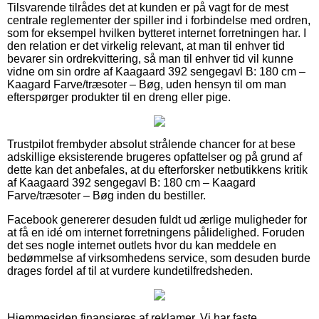
Tilsvarende tilrådes det at kunden er på vagt for de mest
centrale reglementer der spiller ind i forbindelse med ordren,
som for eksempel hvilken bytteret internet forretningen har. I
den relation er det virkelig relevant, at man til enhver tid
bevarer sin ordrekvittering, så man til enhver tid vil kunne
vidne om sin ordre af Kaagaard 392 sengegavl B: 180 cm –
Kaagard Farve/træsoter – Bøg, uden hensyn til om man
efterspørger produkter til en dreng eller pige.
Trustpilot frembyder absolut strålende chancer for at bese
adskillige eksisterende brugeres opfattelser og på grund af
dette kan det anbefales, at du efterforsker netbutikkens kritik
af Kaagaard 392 sengegavl B: 180 cm – Kaagard
Farve/træsoter – Bøg inden du bestiller.
Facebook genererer desuden fuldt ud ærlige muligheder for
at få en idé om internet forretningens pålidelighed. Foruden
det ses nogle internet outlets hvor du kan meddele en
bedømmelse af virksomhedens service, som desuden burde
drages fordel af til at vurdere kundetilfredsheden.
Hjemmesiden finansieres af reklamer. Vi har faste