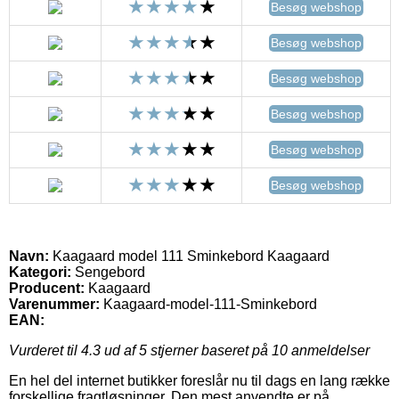
Besøg webshop
Besøg webshop
Besøg webshop
Besøg webshop
Besøg webshop
Besøg webshop
Navn:
Kaagaard model 111 Sminkebord Kaagaard
Kategori:
Sengebord
Producent:
Kaagaard
Varenummer:
Kaagaard-model-111-Sminkebord
EAN:
Vurderet til
4.3
ud af 5 stjerner baseret på
10
anmeldelser
En hel del internet butikker foreslår nu til dags en lang række
forskellige fragtløsninger. Den mest anvendte er på