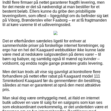
Indtil flere firmaer på nettet garanterer fragtfri levering, men
for det meste er det så nødvendigt at man bestiller for et
bestemt beløb. Ellers kunne du gribe den prisbilligste
leveringsform, som oftest – ligegyldigt om du befinder sig tæt
på Viborg, Brønderslev eller Faaborg – er at få fragtmanden
til at køre varerne til et udleveringssted.
Det er efterhånden særdeles ligetil for enhver at
sammenholde priser på forskellige internet forretninger, og
ergo har en hel del Kaagaard webbutikker ikke kunne lade
være med at nedskære salgsværdien på deres varer – til
børn og babyer, og samtidig også til mænd og kvinder –
voldsomt, og endda nogle gange præstere gratis levering.
Men det kan trods alt vise sig gavnligt at kontrollere flere
forhandlere på nettet efter rabat på Kaagaard model 111
Sminkebord Kaagaard før du gennemfører din bestilling,
således at man er garanteret at opnå den mest attraktive
pris.
Man skal dog være omhyggelig med, at ifald en internet
butik udlover en vare til salg for en salgspris som kan ses
som ekstraordinært overkommelig, er det undertiden være et