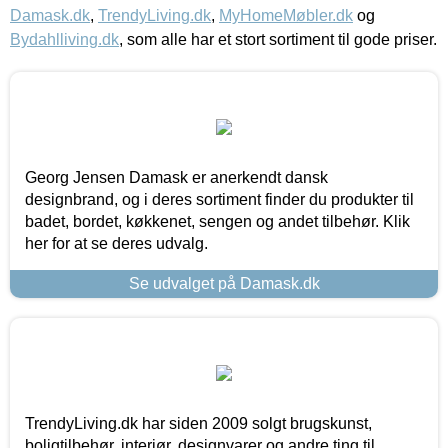
Damask.dk
,
TrendyLiving.dk
,
MyHomeMøbler.dk
og
Bydahlliving.dk
, som alle har et stort sortiment til gode priser.
Georg Jensen Damask er anerkendt dansk
designbrand, og i deres sortiment finder du produkter til
badet, bordet, køkkenet, sengen og andet tilbehør. Klik
her for at se deres udvalg.
Se udvalget på Damask.dk
TrendyLiving.dk har siden 2009 solgt brugskunst,
boligtilbehør, interiør, designvarer og andre ting til