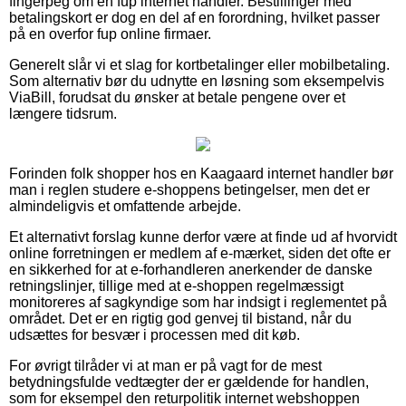
fingerpeg om en fup internet handler. Bestillinger med
betalingskort er dog en del af en forordning, hvilket passer
på en overfor fup online firmaer.
Generelt slår vi et slag for kortbetalinger eller mobilbetaling.
Som alternativ bør du udnytte en løsning som eksempelvis
ViaBill, forudsat du ønsker at betale pengene over et
længere tidsrum.
Forinden folk shopper hos en Kaagaard internet handler bør
man i reglen studere e-shoppens betingelser, men det er
almindeligvis et omfattende arbejde.
Et alternativt forslag kunne derfor være at finde ud af hvorvidt
online forretningen er medlem af e-mærket, siden det ofte er
en sikkerhed for at e-forhandleren anerkender de danske
retningslinjer, tillige med at e-shoppen regelmæssigt
monitoreres af sagkyndige som har indsigt i reglementet på
området. Det er en rigtig god genvej til bistand, når du
udsættes for besvær i processen med dit køb.
For øvrigt tilråder vi at man er på vagt for de mest
betydningsfulde vedtægter der er gældende for handlen,
som for eksempel den returpolitik internet webshoppen