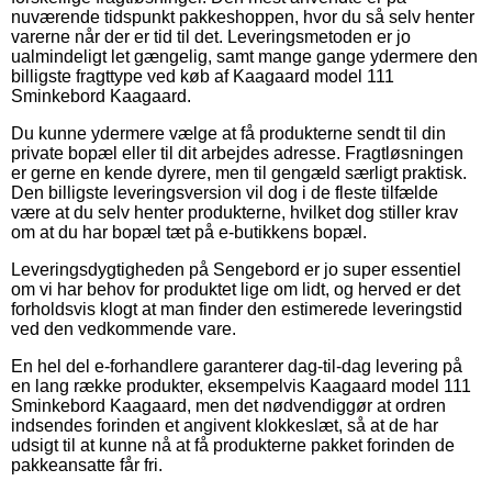
nuværende tidspunkt pakkeshoppen, hvor du så selv henter
varerne når der er tid til det. Leveringsmetoden er jo
ualmindeligt let gængelig, samt mange gange ydermere den
billigste fragttype ved køb af Kaagaard model 111
Sminkebord Kaagaard.
Du kunne ydermere vælge at få produkterne sendt til din
private bopæl eller til dit arbejdes adresse. Fragtløsningen
er gerne en kende dyrere, men til gengæld særligt praktisk.
Den billigste leveringsversion vil dog i de fleste tilfælde
være at du selv henter produkterne, hvilket dog stiller krav
om at du har bopæl tæt på e-butikkens bopæl.
Leveringsdygtigheden på Sengebord er jo super essentiel
om vi har behov for produktet lige om lidt, og herved er det
forholdsvis klogt at man finder den estimerede leveringstid
ved den vedkommende vare.
En hel del e-forhandlere garanterer dag-til-dag levering på
en lang række produkter, eksempelvis Kaagaard model 111
Sminkebord Kaagaard, men det nødvendiggør at ordren
indsendes forinden et angivent klokkeslæt, så at de har
udsigt til at kunne nå at få produkterne pakket forinden de
pakkeansatte får fri.