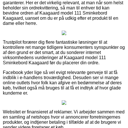
garanterer. Her er det virkelig relevant, at man når som helst
beholder sin ordrekvittering, så man til enhver tid kan
bevidne ordren af Kaagaard model 111 Sminkebord
Kaagaard, uanset om du er på udkig efter et produkt til en
dame eller herre.
Trustpilot forærer dig flere fantastiske løsninger til at
kontrollere ret mange tidligere konsumenters synspunkter og
af den grund er det smart, at du sonderer internet
virksomhedens vurderinger af Kaagaard model 111
Sminkebord Kaagaard før du placerer din ordre.
Facebook yder lige så vel evigt relevante genveje til at få
indblik i e-handlens troværdighed. Desuden ser vi mange
online outlets hvor folk kan afgive en bedømmelse af deres
køb, hvilket også må bruges til at få et indtryk af hvor glade
kunderne er.
Websitet er finansieret af reklamer. Vi arbejder sammen med
en samling af netshops hvor vi annoncerer forretningernes
produkter, og indtjener betaling i tilfælde af at de brugere vi
sender videre foretager et køb.