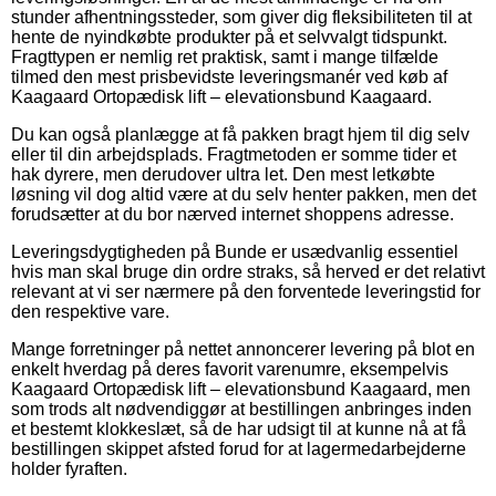
stunder afhentningssteder, som giver dig fleksibiliteten til at
hente de nyindkøbte produkter på et selvvalgt tidspunkt.
Fragttypen er nemlig ret praktisk, samt i mange tilfælde
tilmed den mest prisbevidste leveringsmanér ved køb af
Kaagaard Ortopædisk lift – elevationsbund Kaagaard.
Du kan også planlægge at få pakken bragt hjem til dig selv
eller til din arbejdsplads. Fragtmetoden er somme tider et
hak dyrere, men derudover ultra let. Den mest letkøbte
løsning vil dog altid være at du selv henter pakken, men det
forudsætter at du bor nærved internet shoppens adresse.
Leveringsdygtigheden på Bunde er usædvanlig essentiel
hvis man skal bruge din ordre straks, så herved er det relativt
relevant at vi ser nærmere på den forventede leveringstid for
den respektive vare.
Mange forretninger på nettet annoncerer levering på blot en
enkelt hverdag på deres favorit varenumre, eksempelvis
Kaagaard Ortopædisk lift – elevationsbund Kaagaard, men
som trods alt nødvendiggør at bestillingen anbringes inden
et bestemt klokkeslæt, så de har udsigt til at kunne nå at få
bestillingen skippet afsted forud for at lagermedarbejderne
holder fyraften.