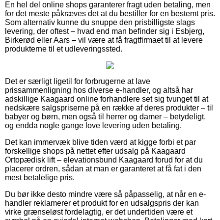
En hel del online shops garanterer fragt uden betaling, men
for det meste påkræves det at du bestiller for en bestemt pris.
Som alternativ kunne du snuppe den prisbilligste slags
levering, der oftest – hvad end man befinder sig i Esbjerg,
Birkerød eller Aars – vil være at få fragtfirmaet til at levere
produkterne til et udleveringssted.
Det er særligt ligetil for forbrugerne at lave
prissammenligning hos diverse e-handler, og altså har
adskillige Kaagaard online forhandlere set sig tvunget til at
nedskære salgspriserne på en række af deres produkter – til
babyer og børn, men også til herrer og damer – betydeligt,
og endda nogle gange love levering uden betaling.
Det kan immervæk blive tiden værd at kigge forbi et par
forskellige shops på nettet efter udsalg på Kaagaard
Ortopædisk lift – elevationsbund Kaagaard forud for at du
placerer ordren, sådan at man er garanteret at få fat i den
mest betalelige pris.
Du bør ikke desto mindre være så påpasselig, at når en e-
handler reklamerer et produkt for en udsalgspris der kan
virke grænseløst fordelagtig, er det undertiden være et