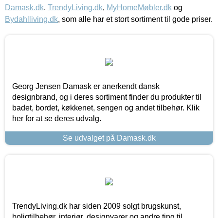
Damask.dk
,
TrendyLiving.dk
,
MyHomeMøbler.dk
og
Bydahlliving.dk
, som alle har et stort sortiment til gode priser.
Georg Jensen Damask er anerkendt dansk
designbrand, og i deres sortiment finder du produkter til
badet, bordet, køkkenet, sengen og andet tilbehør. Klik
her for at se deres udvalg.
Se udvalget på Damask.dk
TrendyLiving.dk har siden 2009 solgt brugskunst,
boligtilbehør, interiør, designvarer og andre ting til