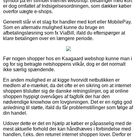
symbol på en svindel internet webshop. Betalinger med kort
er dog omfattet af Indsigelsesordningen, som dækker køber
overfor uægte e-shops.
Generelt slår vi et slag for handler med kort eller MobilePay.
Som en alternativ mulighed kunne du bruge en
afbetalingsløsning som fx ViaBill, ifald du efterspørger at
klare betalingen over en længere periode.
Før nogen shopper hos en Kaagaard webshop kunne man i
og for sig betragte netshoppens vilkår, dog er det normalt
ikke særlig spændende.
En anden mulighed er at kigge hvorvidt netbutikken er
medlem af e-mærket, da det ofte er en sikring om at internet
shoppen tilslutter sig de danske retningslinjer, og at online
shoppen hyppigt overvåges af fagfolk der har den
nødvendige knowhow om lovgivningen. Det er en rigtig god
anledning til støtte, ifald du får problemstillinger som følge af
din handel.
Udover dette er det en hjælp at køber er påpasselig med de
mest aktuelle forhold der kan håndhæves i forbindelse med
handlen, f.eks. den returret internet shoppen lover. Derfor er