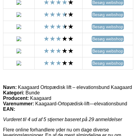
Besøg webshop
Besøg webshop
Besøg webshop
Besøg webshop
Besøg webshop
Besøg webshop
Navn:
Kaagaard Ortopædisk lift – elevationsbund Kaagaard
Kategori:
Bunde
Producent:
Kaagaard
Varenummer:
Kaagaard-Ortopædisk-lift—elevationsbund
EAN:
Vurderet til
4
ud af 5 stjerner baseret på
29
anmeldelser
Flere online forhandlere yder nu om dage diverse
leveringsløsninger. En af de mest almindelige er nu om