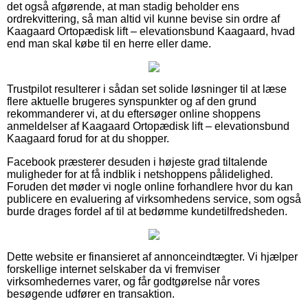
det også afgørende, at man stadig beholder ens
ordrekvittering, så man altid vil kunne bevise sin ordre af
Kaagaard Ortopædisk lift – elevationsbund Kaagaard, hvad
end man skal købe til en herre eller dame.
Trustpilot resulterer i sådan set solide løsninger til at læse
flere aktuelle brugeres synspunkter og af den grund
rekommanderer vi, at du eftersøger online shoppens
anmeldelser af Kaagaard Ortopædisk lift – elevationsbund
Kaagaard forud for at du shopper.
Facebook præsterer desuden i højeste grad tiltalende
muligheder for at få indblik i netshoppens pålidelighed.
Foruden det møder vi nogle online forhandlere hvor du kan
publicere en evaluering af virksomhedens service, som også
burde drages fordel af til at bedømme kundetilfredsheden.
Dette website er finansieret af annonceindtægter. Vi hjælper
forskellige internet selskaber da vi fremviser
virksomhedernes varer, og får godtgørelse når vores
besøgende udfører en transaktion.