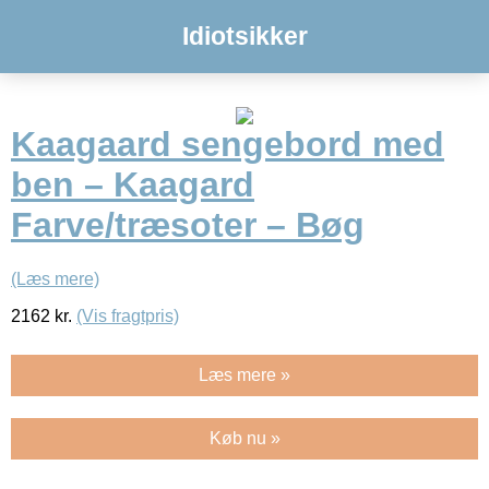
Idiotsikker
Kaagaard sengebord med
ben – Kaagard
Farve/træsoter – Bøg
(Læs mere)
2162
kr.
(Vis fragtpris)
Læs mere »
Køb nu »