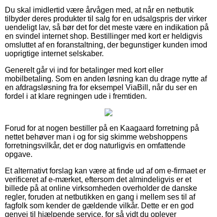
Du skal imidlertid være årvågen med, at når en netbutik
tilbyder deres produkter til salg for en udsalgspris der virker
uendeligt lav, så bør det for det meste være en indikation på
en svindel internet shop. Bestillinger med kort er heldigvis
omsluttet af en foranstaltning, der begunstiger kunden imod
uoprigtige internet selskaber.
Generelt går vi ind for betalinger med kort eller
mobilbetaling. Som en anden løsning kan du drage nytte af
en afdragsløsning fra for eksempel ViaBill, når du ser en
fordel i at klare regningen ude i fremtiden.
Forud for at nogen bestiller på en Kaagaard forretning på
nettet behøver man i og for sig skimme webshoppens
forretningsvilkår, det er dog naturligvis en omfattende
opgave.
Et alternativt forslag kan være at finde ud af om e-firmaet er
verificeret af e-mærket, eftersom det almindeligvis er et
billede på at online virksomheden overholder de danske
regler, foruden at netbutikken en gang i mellem ses til af
fagfolk som kender de gældende vilkår. Dette er en god
genvej til hjælpende service, for så vidt du oplever