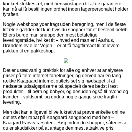
konkret klokkeslæt, med hensynstagen til at de garanteret
kan nå at få bestillingen ordnet inden lagerpersonalet holder
fyraften.
Nogle webshops yder fragt uden beregning, men i de fleste
tilfælde gælder det kun hvis du shopper for et bestemt beløb.
Ellers burde man snuppe den mest betalelige
leveringsmåde, hvilket tit – hvad end man er i Aarhus,
Brønderslev eller Vejen – er at få fragtfirmaet til at levere
pakken til en pakkeshop.
Det er usædvanlig praktisk for alle og enhver at analysere
priser på flere internet forretninger, og derved har en lang
række Kaagaard internet outlets set sig nødsaget til at
nedsætte udsalgspriserne på specielt deres bedst i test
produkter – til børn og babyer, og desuden også til mænd og
kvinder – voldsomt, og endda nogle gange sikre fragtfri
levering.
Men det kan alligevel blive lukrativt at prøve enkelte online
outlets efter rabat på Kaagaard sengebord med ben –
Kaagard Farve/træsoter – Bøg inden du shopper, således at
du er skudsikker på at antage den mest attraktive pris.