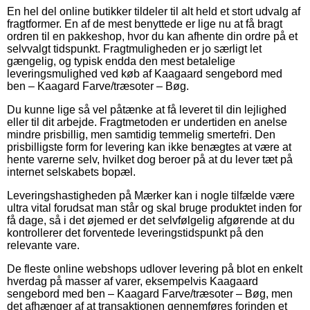
En hel del online butikker tildeler til alt held et stort udvalg af
fragtformer. En af de mest benyttede er lige nu at få bragt
ordren til en pakkeshop, hvor du kan afhente din ordre på et
selvvalgt tidspunkt. Fragtmuligheden er jo særligt let
gængelig, og typisk endda den mest betalelige
leveringsmulighed ved køb af Kaagaard sengebord med
ben – Kaagard Farve/træsoter – Bøg.
Du kunne lige så vel påtænke at få leveret til din lejlighed
eller til dit arbejde. Fragtmetoden er undertiden en anelse
mindre prisbillig, men samtidig temmelig smertefri. Den
prisbilligste form for levering kan ikke benægtes at være at
hente varerne selv, hvilket dog beroer på at du lever tæt på
internet selskabets bopæl.
Leveringshastigheden på Mærker kan i nogle tilfælde være
ultra vital forudsat man står og skal bruge produktet inden for
få dage, så i det øjemed er det selvfølgelig afgørende at du
kontrollerer det forventede leveringstidspunkt på den
relevante vare.
De fleste online webshops udlover levering på blot en enkelt
hverdag på masser af varer, eksempelvis Kaagaard
sengebord med ben – Kaagard Farve/træsoter – Bøg, men
det afhænger af at transaktionen gennemføres forinden et