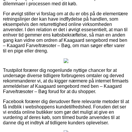
dilemmaer i processen med dit køb.
For øvrigt stiller vi forslag om at du er obs på de elementære
retningslinjer der kan have indflydelse på handlen, som
eksempelvis den returrettighed online virksomheden
anvender. I den relation er det i øvrigt essesentielt, at man til
enhver tid gemmer ens købsbekræftelse, så man en anden
gang kan vidne om ordren af Kaagaard sengebord med ben
– Kaagard Farve/træsoter – Bøg, om man søger efter varer
til en pige eller dreng.
Trustpilot forærer dig nogenlunde nyttige chancer for at
undersøge diverse tidligere forbrugeres omtaler og derved
rekommanderer vi, at du kigger nærmere på internet firmaets
anmeldelser af Kaagaard sengebord med ben – Kaagard
Farve/træsoter – Bøg forud for at du shopper.
Facebook forærer dig derudover flere relevante metoder til at
få indblik i webshoppens kundetilfredshed. Foruden det ser
vi endda online butikker som gør det muligt at give en
vurdering af deres køb, som tilmed burde anvendes til at
danne dig et indtryk af tidligere kunders oplevelser.