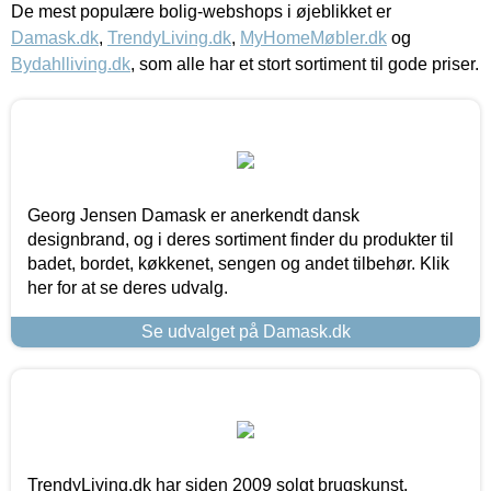
De mest populære bolig-webshops i øjeblikket er
Damask.dk
,
TrendyLiving.dk
,
MyHomeMøbler.dk
og
Bydahlliving.dk
, som alle har et stort sortiment til gode priser.
Georg Jensen Damask er anerkendt dansk
designbrand, og i deres sortiment finder du produkter til
badet, bordet, køkkenet, sengen og andet tilbehør. Klik
her for at se deres udvalg.
Se udvalget på Damask.dk
TrendyLiving.dk har siden 2009 solgt brugskunst,