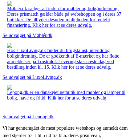
Møblér.dk sælger alt inden for møbler og boligindretning.
Deres prismatch gælder både på webshoppen og i deres 37
butikker. De tilbyder desuden muligheden for rentefri
finansiering. Klik her for at se deres udvalg.
Se udvalget på Møblér.dk
Hos LuxoLiving.dk finder du brugskunst, interiør og
boligindretning. De er godkendt af E-mærket og har flotte
anmeldelser på Trustpilot. Levering sker næste dag ved
bestilling inden kl. 15. Klik her for at se deres udvalg.
Se udvalget på LuxoLiving.dk
Lepong.dk er en danskejet netbutik med møbler og lamper til
bolig, have og fritid. Klik her for at se deres udvalg.
Se udvalget på Lepong.dk
Vi har gennemgået de mest populære webshops og anmeldt dem
med stjerner fra 1 til 5 ud fra bl.a. deres prisniveau,