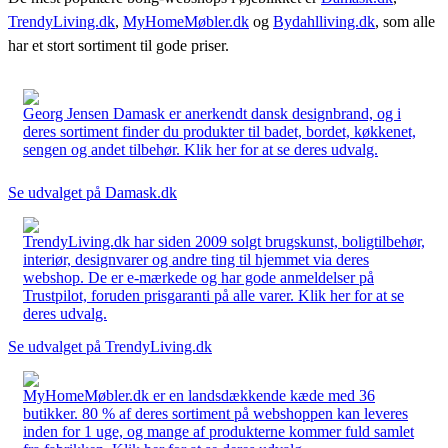
TrendyLiving.dk
,
MyHomeMøbler.dk
og
Bydahlliving.dk
, som alle
har et stort sortiment til gode priser.
Georg Jensen Damask er anerkendt dansk designbrand, og i
deres sortiment finder du produkter til badet, bordet, køkkenet,
sengen og andet tilbehør. Klik her for at se deres udvalg.
Se udvalget på Damask.dk
TrendyLiving.dk har siden 2009 solgt brugskunst, boligtilbehør,
interiør, designvarer og andre ting til hjemmet via deres
webshop. De er e-mærkede og har gode anmeldelser på
Trustpilot, foruden prisgaranti på alle varer. Klik her for at se
deres udvalg.
Se udvalget på TrendyLiving.dk
MyHomeMøbler.dk er en landsdækkende kæde med 36
butikker. 80 % af deres sortiment på webshoppen kan leveres
inden for 1 uge, og mange af produkterne kommer fuld samlet