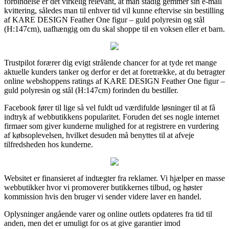
forbindelse er det virkelig relevant, at man stadig gemmer sin e-mail
kvittering, således man til enhver tid vil kunne eftervise sin bestilling
af KARE DESIGN Feather One figur – guld polyresin og stål
(H:147cm), uafhængig om du skal shoppe til en voksen eller et barn.
Trustpilot forærer dig evigt strålende chancer for at tyde ret mange
aktuelle kunders tanker og derfor er det at foretrække, at du betragter
online webshoppens ratings af KARE DESIGN Feather One figur –
guld polyresin og stål (H:147cm) forinden du bestiller.
Facebook fører til lige så vel fuldt ud værdifulde løsninger til at få
indtryk af webbutikkens popularitet. Foruden det ses nogle internet
firmaer som giver kunderne mulighed for at registrere en vurdering
af købsoplevelsen, hvilket desuden må benyttes til at afveje
tilfredsheden hos kunderne.
Websitet er finansieret af indtægter fra reklamer. Vi hjælper en masse
webbutikker hvor vi promoverer butikkernes tilbud, og høster
kommission hvis den bruger vi sender videre laver en handel.
Oplysninger angående varer og online outlets opdateres fra tid til
anden, men det er umuligt for os at give garantier imod