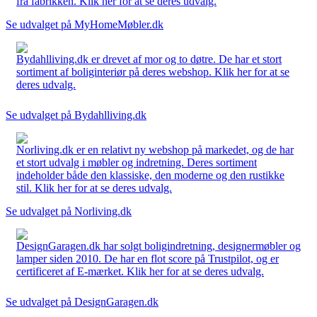
fra fabrikken. Klik her for at se deres udvalg.
Se udvalget på MyHomeMøbler.dk
Bydahlliving.dk er drevet af mor og to døtre. De har et stort
sortiment af boliginteriør på deres webshop. Klik her for at se
deres udvalg.
Se udvalget på Bydahlliving.dk
Norliving.dk er en relativt ny webshop på markedet, og de har
et stort udvalg i møbler og indretning. Deres sortiment
indeholder både den klassiske, den moderne og den rustikke
stil. Klik her for at se deres udvalg.
Se udvalget på Norliving.dk
DesignGaragen.dk har solgt boligindretning, designermøbler og
lamper siden 2010. De har en flot score på Trustpilot, og er
certificeret af E-mærket. Klik her for at se deres udvalg.
Se udvalget på DesignGaragen.dk