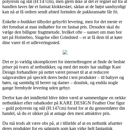
polyresin og stål (H:147cm), men glem ikke at det er regnet ud fra at
handlen laves før et fastsat klokkeslæt, sådan at de højst sandsynligt
kan nå at få ordren sendt afsted forinden de pakkeansatte får fri.
Enkelte e-butikker tilbyder gebyrfri levering, men for det meste er
det forudsat at man indkøber for en fastsat pris. Desuden skal du
vælge den billigste fragtmetode, hvilket ofte – uanset om man bor
tæt på Holstebro, Slagelse eller Grindsted – er at få dem til at køre
dine varer til et udleveringssted.
Det er jo vældig ukompliceret for internetbrugere at finde de bedste
priser på tværs af netbutikker, og med det motiv har utallige Kare
Design forhandlere på nettet været presset til at at reducere
salgsværdien på specielt deres bedst i test produkter – til babyer og
børn, og samtidig til herrer og damer – drastisk, og endda nogle
gange frembyde levering uden gebyr.
Derfor kan det imidlertid blive tiden værd at sammenligne en række
netbutikker efter rabatkoder på KARE DESIGN Feather One figur
– guld polyresin og stål (H:147cm) forud for at du gennemfører din
handel, så du er sikker på at antage den mest attraktive pris.
Du må trods alt være obs på, at i tilfælde af at en netbutik afsætter
deres produkter for en salgspris som kan virke helt fantastisk