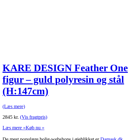
KARE DESIGN Feather One
figur – guld polyresin og stål
(H:147cm)
(Læs mere)
2845
kr.
(Vis fragtpris)
Læs mere »
Køb nu »
De mest populære bolig-webshops i øjeblikket er
Damask.dk
,