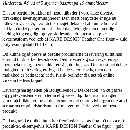
Vurderet til
4.9
ud af 5 stjerner baseret på
10
anmeldelser
En stor portion butikker på nettet tilbyder i vore dage diverse
forskellige leveringsmuligheder. Den mest benyttede er lige nu
udleveringssteder, hvor det er meget fleksibelt at kunne hente din
pakke når det passer ind i din hverdag. Muligheden er nemlig
vældig let gængelig, og typisk desuden den mest letkøbte
leveringsform ved køb af KARE DESIGN Feather One figur – guld
polyresin og stål (H:147cm).
Du kunne også prøve at bestille produkterne til levering til dit hus
eller ud til dit arbejdes adresse. Denne viser sig som regel en sjat
mere bekostelig, men endda ret så gnidningsløs. Den mest betalelige
mulighed for levering er dog at hente varerne selv, men den
mulighed er betinget af at du fysisk befinder dig tæt på online
virksomhedens bopæl.
Leveringshastigheden på Boligtilbehør // Dekoration // Skulpturer
og pyntegenstande er jo temmelig væsentlig ifald man mangler
varen øjeblikkeligt, og af den grund er det uden tvivl afgørende at vi
ser nærmere på tidshorisonten for levering på det vedkommende
produkt.
En lang række online butikker frembyder 1 dags fragt på masser af
produkter, eksempelvis KARE DESIGN Feather One figur – guld