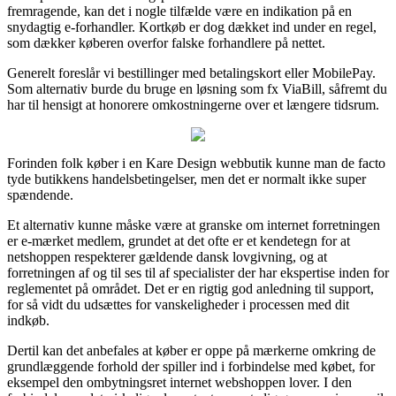
fremragende, kan det i nogle tilfælde være en indikation på en
snydagtig e-forhandler. Kortkøb er dog dækket ind under en regel,
som dækker køberen overfor falske forhandlere på nettet.
Generelt foreslår vi bestillinger med betalingskort eller MobilePay.
Som alternativ burde du bruge en løsning som fx ViaBill, såfremt du
har til hensigt at honorere omkostningerne over et længere tidsrum.
Forinden folk køber i en Kare Design webbutik kunne man de facto
tyde butikkens handelsbetingelser, men det er normalt ikke super
spændende.
Et alternativ kunne måske være at granske om internet forretningen
er e-mærket medlem, grundet at det ofte er et kendetegn for at
netshoppen respekterer gældende dansk lovgivning, og at
forretningen af og til ses til af specialister der har ekspertise inden for
reglementet på området. Det er en rigtig god anledning til support,
for så vidt du udsættes for vanskeligheder i processen med dit
indkøb.
Dertil kan det anbefales at køber er oppe på mærkerne omkring de
grundlæggende forhold der spiller ind i forbindelse med købet, for
eksempel den ombytningsret internet webshoppen lover. I den