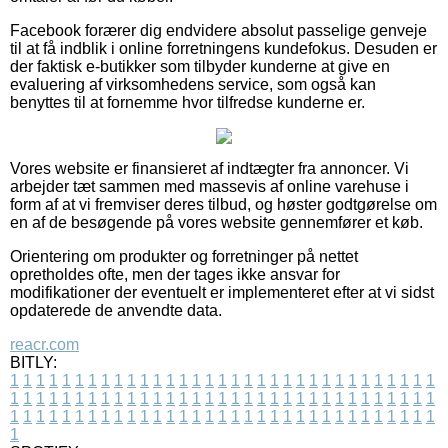
Facebook forærer dig endvidere absolut passelige genveje
til at få indblik i online forretningens kundefokus. Desuden er
der faktisk e-butikker som tilbyder kunderne at give en
evaluering af virksomhedens service, som også kan
benyttes til at fornemme hvor tilfredse kunderne er.
Vores website er finansieret af indtægter fra annoncer. Vi
arbejder tæt sammen med massevis af online varehuse i
form af at vi fremviser deres tilbud, og høster godtgørelse om
en af de besøgende på vores website gennemfører et køb.
Orientering om produkter og forretninger på nettet
opretholdes ofte, men der tages ikke ansvar for
modifikationer der eventuelt er implementeret efter at vi sidst
opdaterede de anvendte data.
reacr.com
BITLY:
1
1
1
1
1
1
1
1
1
1
1
1
1
1
1
1
1
1
1
1
1
1
1
1
1
1
1
1
1
1
1
1
1
1
1
1
1
1
1
1
1
1
1
1
1
1
1
1
1
1
1
1
1
1
1
1
1
1
1
1
1
1
1
1
1
1
1
1
1
1
1
1
1
1
1
1
1
1
1
1
1
1
1
1
1
1
1
1
1
1
1
1
1
1
1
1
1
1
1
1