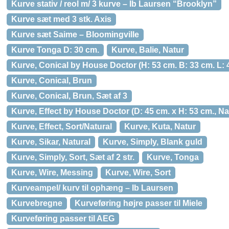
Kurve stativ / reol m/ 3 kurve – Ib Laursen “Brooklyn”
Kurve sæt med 3 stk. Axis
Kurve sæt Saime – Bloomingville
Kurve Tonga D: 30 cm.
Kurve, Balie, Natur
Kurve, Conical by House Doctor (H: 53 cm. B: 33 cm. L: 
Kurve, Conical, Brun
Kurve, Conical, Brun, Sæt af 3
Kurve, Effect by House Doctor (D: 45 cm. x H: 53 cm., Na
Kurve, Effect, Sort/Natural
Kurve, Kuta, Natur
Kurve, Sikar, Natural
Kurve, Simply, Blank guld
Kurve, Simply, Sort, Sæt af 2 str.
Kurve, Tonga
Kurve, Wire, Messing
Kurve, Wire, Sort
Kurveampel/ kurv til ophæng – Ib Laursen
Kurvebregne
Kurveføring højre passer til Miele
Kurveføring passer til AEG