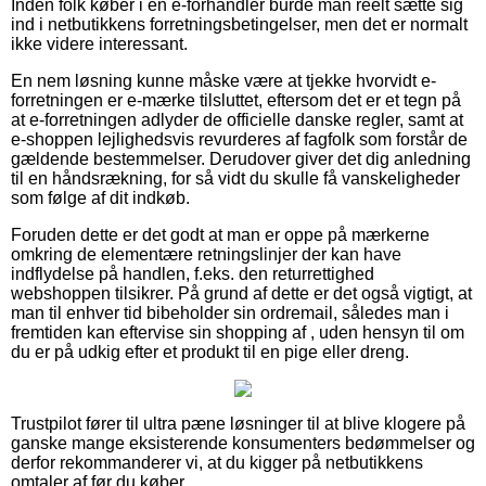
Inden folk køber i en e-forhandler burde man reelt sætte sig
ind i netbutikkens forretningsbetingelser, men det er normalt
ikke videre interessant.
En nem løsning kunne måske være at tjekke hvorvidt e-
forretningen er e-mærke tilsluttet, eftersom det er et tegn på
at e-forretningen adlyder de officielle danske regler, samt at
e-shoppen lejlighedsvis revurderes af fagfolk som forstår de
gældende bestemmelser. Derudover giver det dig anledning
til en håndsrækning, for så vidt du skulle få vanskeligheder
som følge af dit indkøb.
Foruden dette er det godt at man er oppe på mærkerne
omkring de elementære retningslinjer der kan have
indflydelse på handlen, f.eks. den returrettighed
webshoppen tilsikrer. På grund af dette er det også vigtigt, at
man til enhver tid bibeholder sin ordremail, således man i
fremtiden kan eftervise sin shopping af , uden hensyn til om
du er på udkig efter et produkt til en pige eller dreng.
Trustpilot fører til ultra pæne løsninger til at blive klogere på
ganske mange eksisterende konsumenters bedømmelser og
derfor rekommanderer vi, at du kigger på netbutikkens
omtaler af før du køber.