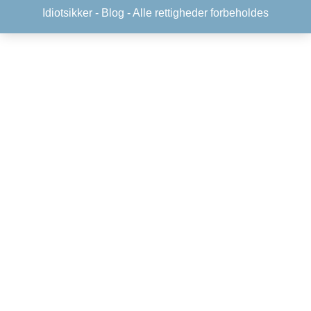
Idiotsikker -
Blog
- Alle rettigheder forbeholdes