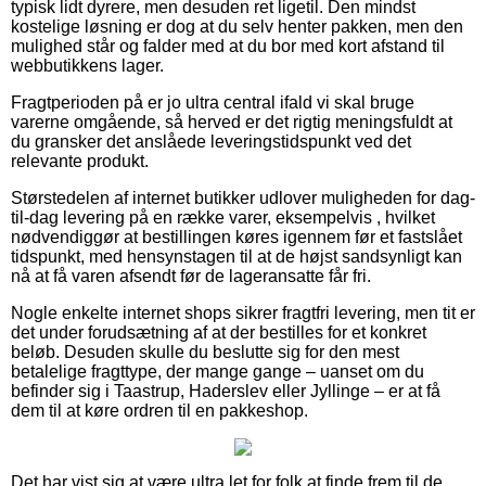
typisk lidt dyrere, men desuden ret ligetil. Den mindst
kostelige løsning er dog at du selv henter pakken, men den
mulighed står og falder med at du bor med kort afstand til
webbutikkens lager.
Fragtperioden på er jo ultra central ifald vi skal bruge
varerne omgående, så herved er det rigtig meningsfuldt at
du gransker det anslåede leveringstidspunkt ved det
relevante produkt.
Størstedelen af internet butikker udlover muligheden for dag-
til-dag levering på en række varer, eksempelvis , hvilket
nødvendiggør at bestillingen køres igennem før et fastslået
tidspunkt, med hensynstagen til at de højst sandsynligt kan
nå at få varen afsendt før de lageransatte får fri.
Nogle enkelte internet shops sikrer fragtfri levering, men tit er
det under forudsætning af at der bestilles for et konkret
beløb. Desuden skulle du beslutte sig for den mest
betalelige fragttype, der mange gange – uanset om du
befinder sig i Taastrup, Haderslev eller Jyllinge – er at få
dem til at køre ordren til en pakkeshop.
Det har vist sig at være ultra let for folk at finde frem til de