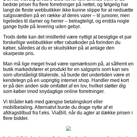
bedste priser fra flere forretninger på nettet, og følgelig har
langt de fleste webbutikker ikke kunne slippe for at nedsætte
salgsværdien på en række af deres varer – til juniorer, men
ligeledes til damer og herrer – betragteligt, og endda nogle
gange byde på levering uden gebyr.
Trods dette kan det imidlertid være nyttigt at besigtige et par
forskellige webbutikker efter rabatkoder på forinden du
køber, således at du er skudsikker på at antage den
skarpeste pris.
Man må lige meget hvad være opmærksom på, at såfremt en
butik markedsfører et produkt for en salgspris som kan ses
som uforståeligt tiltalende, så burde det undertiden være et
kendetegn på en uoprigtig internet shop. Handler med kort
er på den anden side omfattet af en lov, hvilket støtter dig
som køber imod snydagtige online forretninger.
Vi tilråder køb med gængse betalingskort eller
mobilbetaling. Alternativt burde du drage nytte af et
afdragstilbud fra f.eks. ViaBill, når du agter at dække prisen i
flere bidder.