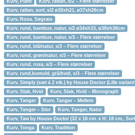
Kurv, Plant
Kurv, rattan, s/2 – Flere størrelser
Kurv, rattan, sort, s/2 ø30xh21, ø37xh26cm
Kurv, Rosa, Søgræs
Kurv, rund, bambus, natur, s/2 ø34xh33, ø39xh36cm
Kurv, rund, bambus, natur, s/3 – Flere størrelser
Kurv, rund, blå/natur, s/3 – Flere størrelser
Kurv, rund, grøn/natur, s/3 – Flere størrelser
Kurv, rund, rosa, s/3 – Flere størrelser
Kurv, rund,bomuld, grå/hvid, s/3 – Flere størrelser
Kurv, Simply (sæt á 2 stk.) by House Doctor (Lille variant 
Kurv, Stak, Hvid
Kurv, Stak, Hvid – Monograph
Kurv, Tanger
Kurv, Tanger – Mellem
Kurv, Tanger – Stor
Kurv, Tanger, Natur
Kurv, Taw by House Doctor (32 x 16 cm. x H: 18 cm., Sort
Kurv, Tonga
Kurv, Tradition