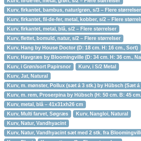
Kurv, fil-de-fer, metal, grøn, s/2 – Flere størrelser
Kurv, firkantet, bambus, natur/grøn, s/3 – Flere størrelser
Kurv, firkantet, fil-de-fer, metal, kobber, s/2 – Flere større
Kurv, firkantet, metal, blå, s/2 – Flere størrelser
Kurv, flettet, bomuld, natur, s/2 – Flere størrelser
Kurv, Hang by House Doctor (D: 18 cm. H: 16 cm., Sort)
Kurv, Havgræs by Bloomingville (D: 34 cm. H: 36 cm., Na
Kurv, i Grøn/sort Papirsnor
Kurv, i S/2 Metal
Kurv, Jat, Natural
Kurv, m. mønster, Pollux (sæt á 3 stk.) by Hübsch (Sæt á 
Kurv, m. rem, Proserpina by Hübsch (H: 50 cm. B: 45 cm. 
Kurv, metal, blå – 41x31xh26 cm
Kurv, Multi farvet, Søgræs
Kurv, Nangloi, Natural
Kurv, Natur, Vandhyacint
Kurv, Natur, Vandhyacint sæt med 2 stk. fra Bloomingvill