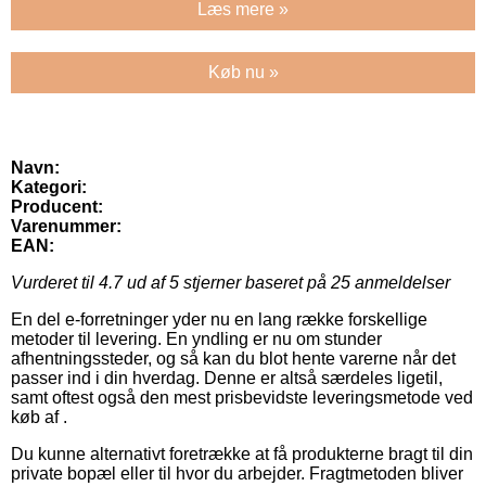
Læs mere »
Køb nu »
Navn:
Kategori:
Producent:
Varenummer:
EAN:
Vurderet til
4.7
ud af 5 stjerner baseret på
25
anmeldelser
En del e-forretninger yder nu en lang række forskellige
metoder til levering. En yndling er nu om stunder
afhentningssteder, og så kan du blot hente varerne når det
passer ind i din hverdag. Denne er altså særdeles ligetil,
samt oftest også den mest prisbevidste leveringsmetode ved
køb af .
Du kunne alternativt foretrække at få produkterne bragt til din
private bopæl eller til hvor du arbejder. Fragtmetoden bliver