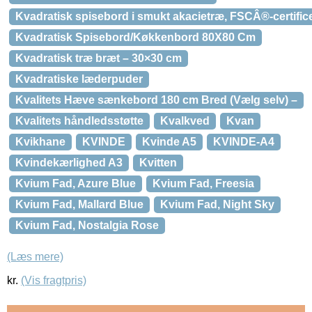
Kvadratisk spisebord i smukt akacietræ, FSCÂ®-certific
Kvadratisk Spisebord/Køkkenbord 80X80 Cm
Kvadratisk træ bræt – 30×30 cm
Kvadratiske læderpuder
Kvalitets Hæve sænkebord 180 cm Bred (Vælg selv) –
Kvalitets håndledsstøtte
Kvalkved
Kvan
Kvikhane
KVINDE
Kvinde A5
KVINDE-A4
Kvindekærlighed A3
Kvitten
Kvium Fad, Azure Blue
Kvium Fad, Freesia
Kvium Fad, Mallard Blue
Kvium Fad, Night Sky
Kvium Fad, Nostalgia Rose
(Læs mere)
kr.
(Vis fragtpris)