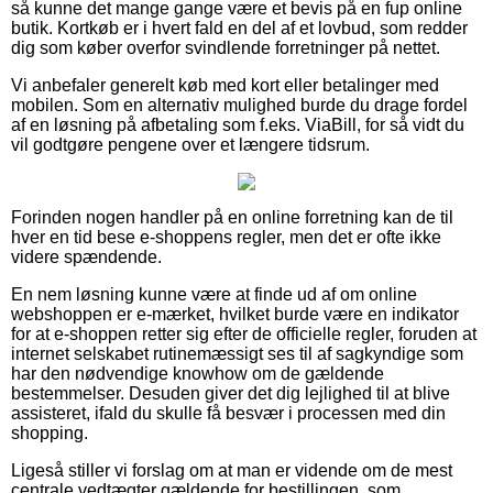
så kunne det mange gange være et bevis på en fup online
butik. Kortkøb er i hvert fald en del af et lovbud, som redder
dig som køber overfor svindlende forretninger på nettet.
Vi anbefaler generelt køb med kort eller betalinger med
mobilen. Som en alternativ mulighed burde du drage fordel
af en løsning på afbetaling som f.eks. ViaBill, for så vidt du
vil godtgøre pengene over et længere tidsrum.
Forinden nogen handler på en online forretning kan de til
hver en tid bese e-shoppens regler, men det er ofte ikke
videre spændende.
En nem løsning kunne være at finde ud af om online
webshoppen er e-mærket, hvilket burde være en indikator
for at e-shoppen retter sig efter de officielle regler, foruden at
internet selskabet rutinemæssigt ses til af sagkyndige som
har den nødvendige knowhow om de gældende
bestemmelser. Desuden giver det dig lejlighed til at blive
assisteret, ifald du skulle få besvær i processen med din
shopping.
Ligeså stiller vi forslag om at man er vidende om de mest
centrale vedtægter gældende for bestillingen, som