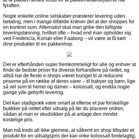
fyraften.
Nogle enkelte online selskaber præsterer levering uden
betaling, men i mange tilfælde kræver det at der shoppes for
en konkret sum. Alternativt skal man gribe den billigste
leveringsløsning, hvilket ofte – hvad end man opholder sig
ved Fredericia, Korsør eller Faaborg – vil være at få kørt
dine produkter til en pakkeshop.
Det er efterhånden super fremkommeligt for alle og enhver at
finde de bedste priser fra diverse forhandlere på nettet, og
altså har de fleste e-shops været tvunget til at reducere
priserne på en række af deres varer – til babyer og børn, lige
så vel som til herrer og damer – kolossalt, og endda nogle
gange yde gebyrfri levering.
Det kan stadigvæk være smart at efterse et par forskellige
butikker på nettet efter udsalg på før du placerer ordren,
sådan at man er skudsikker på at antage den mindst
kostelige pris.
Man må trods alt ikke glemme, at såfremt en shop tilbyder et
produkt for en udsalgspris der kan virke kolossalt fordelagtig,