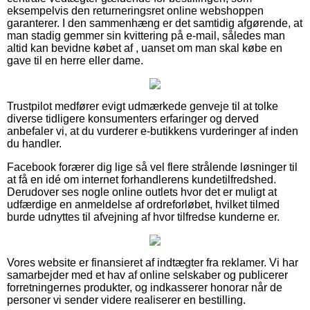
eksempelvis den returneringsret online webshoppen
garanterer. I den sammenhæng er det samtidig afgørende, at
man stadig gemmer sin kvittering på e-mail, således man
altid kan bevidne købet af , uanset om man skal købe en
gave til en herre eller dame.
Trustpilot medfører evigt udmærkede genveje til at tolke
diverse tidligere konsumenters erfaringer og derved
anbefaler vi, at du vurderer e-butikkens vurderinger af inden
du handler.
Facebook forærer dig lige så vel flere strålende løsninger til
at få en idé om internet forhandlerens kundetilfredshed.
Derudover ses nogle online outlets hvor det er muligt at
udfærdige en anmeldelse af ordreforløbet, hvilket tilmed
burde udnyttes til afvejning af hvor tilfredse kunderne er.
Vores website er finansieret af indtægter fra reklamer. Vi har
samarbejder med et hav af online selskaber og publicerer
forretningernes produkter, og indkasserer honorar når de
personer vi sender videre realiserer en bestilling.