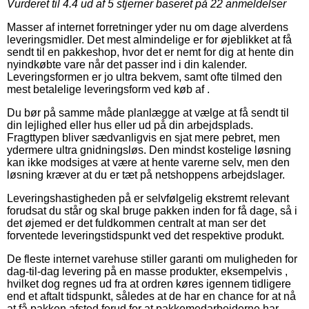
Vurderet til
4.4
ud af 5 stjerner baseret på
22
anmeldelser
Masser af internet forretninger yder nu om dage alverdens
leveringsmidler. Det mest almindelige er for øjeblikket at få
sendt til en pakkeshop, hvor det er nemt for dig at hente din
nyindkøbte vare når det passer ind i din kalender.
Leveringsformen er jo ultra bekvem, samt ofte tilmed den
mest betalelige leveringsform ved køb af .
Du bør på samme måde planlægge at vælge at få sendt til
din lejlighed eller hus eller ud på din arbejdsplads.
Fragttypen bliver sædvanligvis en sjat mere pebret, men
ydermere ultra gnidningsløs. Den mindst kostelige løsning
kan ikke modsiges at være at hente varerne selv, men den
løsning kræver at du er tæt på netshoppens arbejdslager.
Leveringshastigheden på er selvfølgelig ekstremt relevant
forudsat du står og skal bruge pakken inden for få dage, så i
det øjemed er det fuldkommen centralt at man ser det
forventede leveringstidspunkt ved det respektive produkt.
De fleste internet varehuse stiller garanti om muligheden for
dag-til-dag levering på en masse produkter, eksempelvis ,
hvilket dog regnes ud fra at ordren køres igennem tidligere
end et aftalt tidspunkt, således at de har en chance for at nå
at få pakken afsted forud for at pakkemedarbejderne har