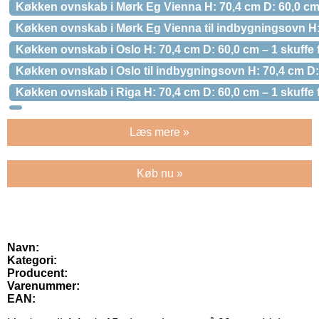
Køkken ovnskab i Mørk Eg Vienna H: 70,4 cm D: 60,0 cm 
Køkken ovnskab i Mørk Eg Vienna til indbygningsovn H: 
Køkken ovnskab i Oslo H: 70,4 cm D: 60,0 cm – 1 skuffe 
Køkken ovnskab i Oslo til indbygningsovn H: 70,4 cm D:
Køkken ovnskab i Riga H: 70,4 cm D: 60,0 cm – 1 skuffe 
Læs mere »
Køb nu »
Navn:
Kategori:
Producent:
Varenummer:
EAN: