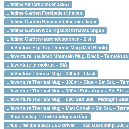
Lifetime Air tårnblæser 32867
Lifetime Garden Forklæde til haven
Lifetime Garden Havehandsker med latex
Lifetime Garden Koblingssæt til haveslangen
Lifetime Garden tagrendestopper – 2 stk
LifeVenture Flip-Top Thermal Mug (Matt Black)
Lifeventure Insulated Mountain Mug, Black – Termokrus
Lifeventure termokrus – Blå
LifeVenture Thermal Mug – 300ml – black
Lifeventure Thermal Mug – 300ml – Blue – Str. Stk. – Te
Lifeventure Thermal Mug – 300ml Eol – Aqua – Str. Stk.
Lifeventure Thermal Mug – Lev. Slut Juli – Midnight Blu
Lifeventure Thermal Mug – Matt Cobalt – Str. Stk. – Ter
Lift-up beslag. Til mikrobølgeovn låge
Lifud 14W dæmpbar LED driver – Triac fasedæmp, 200