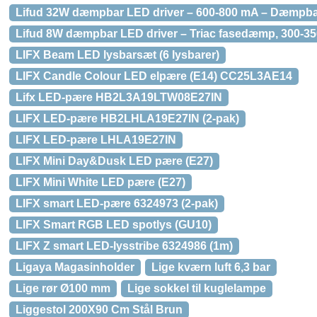
Lifud 32W dæmpbar LED driver – 600-800 mA – Dæmpba
Lifud 8W dæmpbar LED driver – Triac fasedæmp, 300-
LIFX Beam LED lysbarsæt (6 lysbarer)
LIFX Candle Colour LED elpære (E14) CC25L3AE14
Lifx LED-pære HB2L3A19LTW08E27IN
LIFX LED-pære HB2LHLA19E27IN (2-pak)
LIFX LED-pære LHLA19E27IN
LIFX Mini Day&Dusk LED pære (E27)
LIFX Mini White LED pære (E27)
LIFX smart LED-pære 6324973 (2-pak)
LIFX Smart RGB LED spotlys (GU10)
LIFX Z smart LED-lysstribe 6324986 (1m)
Ligaya Magasinholder
Lige kværn luft 6,3 bar
Lige rør Ø100 mm
Lige sokkel til kuglelampe
Liggestol 200X90 Cm Stål Brun