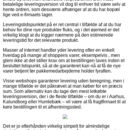
betalelige leveringsversion vil dog til enhver tid være selv at
hente ordren, som desværre afhænger af at du har bopæl
lige ved e-firmaets lager.
Leveringstidspunktet på er ret central i tilfælde af at du har
behov for dine nye produkter fluks, og i det øjemed er det
virkelig klogt at du kigger nærmere på den estimerede
leveringstid for det relevante produkt.
Masser af internet handler yder levering efter en enkelt
hverdag på mange af shoppens varer, eksempelvis , men
glem ikke at det stiller krav om at bestillingen laves inden et
besluttet tidspunkt, så at de garanteret kan nå at få de nye
varer betjent før pakkemedarbejderne holder fyraften.
Visse webshops garanterer levering uden beregning, men i
mange tilfælde er det påkrævet at man køber for en præcis
sum. Som alternativ kan du tage den mest letkøbte
leveringsversion, der i de fleste tilfælde – om du er i Aarhus,
Kalundborg eller Humlebæk – vil være at få fragtfirmaet til at
køre bestillingen til et afhentningssted.
Det er jo efterhånden virkelig simpelt for almindelige