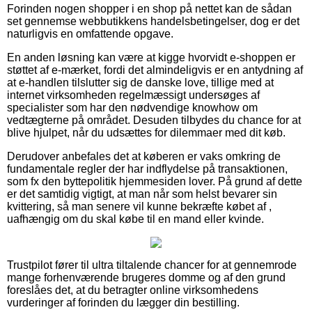
Forinden nogen shopper i en shop på nettet kan de sådan
set gennemse webbutikkens handelsbetingelser, dog er det
naturligvis en omfattende opgave.
En anden løsning kan være at kigge hvorvidt e-shoppen er
støttet af e-mærket, fordi det almindeligvis er en antydning af
at e-handlen tilslutter sig de danske love, tillige med at
internet virksomheden regelmæssigt undersøges af
specialister som har den nødvendige knowhow om
vedtægterne på området. Desuden tilbydes du chance for at
blive hjulpet, når du udsættes for dilemmaer med dit køb.
Derudover anbefales det at køberen er vaks omkring de
fundamentale regler der har indflydelse på transaktionen,
som fx den byttepolitik hjemmesiden lover. På grund af dette
er det samtidig vigtigt, at man når som helst bevarer sin
kvittering, så man senere vil kunne bekræfte købet af ,
uafhængig om du skal købe til en mand eller kvinde.
Trustpilot fører til ultra tiltalende chancer for at gennemrode
mange forhenværende brugeres domme og af den grund
foreslåes det, at du betragter online virksomhedens
vurderinger af forinden du lægger din bestilling.