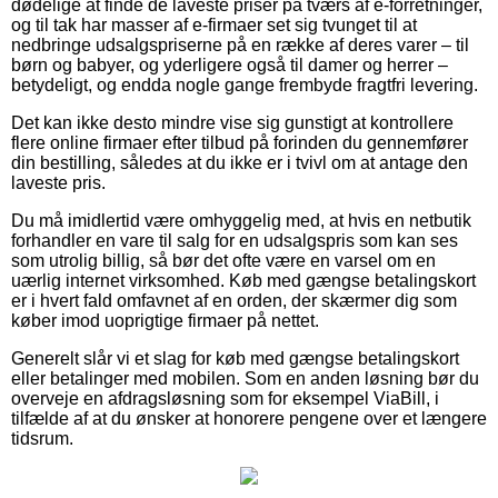
dødelige at finde de laveste priser på tværs af e-forretninger,
og til tak har masser af e-firmaer set sig tvunget til at
nedbringe udsalgspriserne på en række af deres varer – til
børn og babyer, og yderligere også til damer og herrer –
betydeligt, og endda nogle gange frembyde fragtfri levering.
Det kan ikke desto mindre vise sig gunstigt at kontrollere
flere online firmaer efter tilbud på forinden du gennemfører
din bestilling, således at du ikke er i tvivl om at antage den
laveste pris.
Du må imidlertid være omhyggelig med, at hvis en netbutik
forhandler en vare til salg for en udsalgspris som kan ses
som utrolig billig, så bør det ofte være en varsel om en
uærlig internet virksomhed. Køb med gængse betalingskort
er i hvert fald omfavnet af en orden, der skærmer dig som
køber imod uoprigtige firmaer på nettet.
Generelt slår vi et slag for køb med gængse betalingskort
eller betalinger med mobilen. Som en anden løsning bør du
overveje en afdragsløsning som for eksempel ViaBill, i
tilfælde af at du ønsker at honorere pengene over et længere
tidsrum.