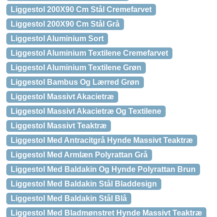
Liggestol 200X90 Cm Stål Cremefarvet
Liggestol 200X90 Cm Stål Grå
Liggestol Aluminium Sort
Liggestol Aluminium Textilene Cremefarvet
Liggestol Aluminium Textilene Grøn
Liggestol Bambus Og Lærred Grøn
Liggestol Massivt Akacietræ
Liggestol Massivt Akacietræ Og Textilene
Liggestol Massivt Teaktræ
Liggestol Med Antracitgrå Hynde Massivt Teaktræ
Liggestol Med Armlæn Polyrattan Grå
Liggestol Med Baldakin Og Hynde Polyrattan Brun
Liggestol Med Baldakin Stål Bladdesign
Liggestol Med Baldakin Stål Blå
Liggestol Med Bladmønstret Hynde Massivt Teaktræ