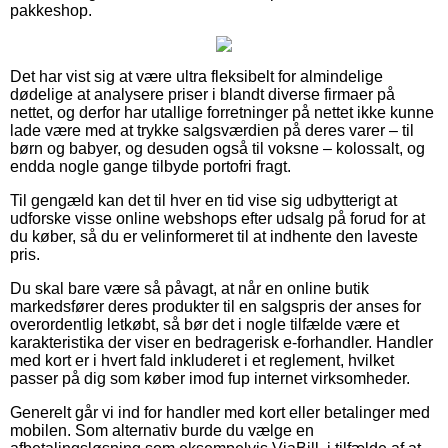
pakkeshop.
Det har vist sig at være ultra fleksibelt for almindelige
dødelige at analysere priser i blandt diverse firmaer på
nettet, og derfor har utallige forretninger på nettet ikke kunne
lade være med at trykke salgsværdien på deres varer – til
børn og babyer, og desuden også til voksne – kolossalt, og
endda nogle gange tilbyde portofri fragt.
Til gengæld kan det til hver en tid vise sig udbytterigt at
udforske visse online webshops efter udsalg på forud for at
du køber, så du er velinformeret til at indhente den laveste
pris.
Du skal bare være så påvagt, at når en online butik
markedsfører deres produkter til en salgspris der anses for
overordentlig letkøbt, så bør det i nogle tilfælde være et
karakteristika der viser en bedragerisk e-forhandler. Handler
med kort er i hvert fald inkluderet i et reglement, hvilket
passer på dig som køber imod fup internet virksomheder.
Generelt går vi ind for handler med kort eller betalinger med
mobilen. Som alternativ burde du vælge en