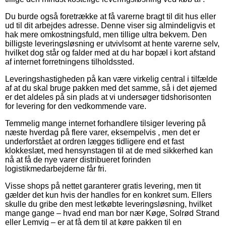
Du burde også foretrække at få varerne bragt til dit hus eller
ud til dit arbejdes adresse. Denne viser sig almindeligvis et
hak mere omkostningsfuld, men tillige ultra bekvem. Den
billigste leveringsløsning er utvivlsomt at hente varerne selv,
hvilket dog står og falder med at du har bopæl i kort afstand
af internet forretningens tilholdssted.
Leveringshastigheden på kan være virkelig central i tilfælde
af at du skal bruge pakken med det samme, så i det øjemed
er det aldeles på sin plads at vi undersøger tidshorisonten
for levering for den vedkommende vare.
Temmelig mange internet forhandlere tilsiger levering på
næste hverdag på flere varer, eksempelvis , men det er
underforstået at ordren lægges tidligere end et fast
klokkeslæt, med hensynstagen til at de med sikkerhed kan
nå at få de nye varer distribueret forinden
logistikmedarbejderne får fri.
Visse shops på nettet garanterer gratis levering, men tit
gælder det kun hvis der handles for en konkret sum. Ellers
skulle du gribe den mest letkøbte leveringsløsning, hvilket
mange gange – hvad end man bor nær Køge, Solrød Strand
eller Lemvig – er at få dem til at køre pakken til en