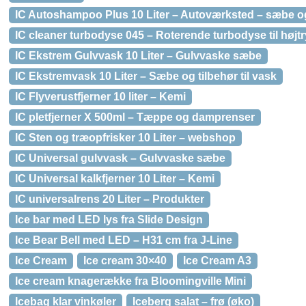
IC Autoshampoo Plus 10 Liter – Autoværksted – sæbe og
IC cleaner turbodyse 045 – Roterende turbodyse til højt
IC Ekstrem Gulvvask 10 Liter – Gulvvaske sæbe
IC Ekstremvask 10 Liter – Sæbe og tilbehør til vask
IC Flyverustfjerner 10 liter – Kemi
IC pletfjerner X 500ml – Tæppe og damprenser
IC Sten og træopfrisker 10 Liter – webshop
IC Universal gulvvask – Gulvvaske sæbe
IC Universal kalkfjerner 10 Liter – Kemi
IC universalrens 20 Liter – Produkter
Ice bar med LED lys fra Slide Design
Ice Bear Bell med LED – H31 cm fra J-Line
Ice Cream
Ice cream 30×40
Ice Cream A3
Ice cream knagerække fra Bloomingville Mini
Icebag klar vinkøler
Iceberg salat – frø (øko)