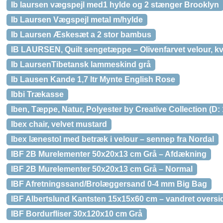
Ib laursen vægspejl med1 hylde og 2 stænger Brooklyn
Ib Laursen Vægspejl metal m/hylde
Ib Laursen Æskesæt a 2 stor bambus
IB LAURSEN, Quilt sengetæppe – Olivenfarvet velour, k
Ib LaursenTibetansk lammeskind grå
Ib Lausen Kande 1,7 ltr Mynte English Rose
Ibbi Trækasse
Iben, Tæppe, Natur, Polyester by Creative Collection (D: 
Ibex chair, velvet mustard
Ibex lænestol med betræk i velour – sennep fra Nordal
IBF 2B Murelementer 50x20x13 cm Grå – Afdækning
IBF 2B Murelementer 50x20x13 cm Grå – Normal
IBF Afretningssand/Brolæggersand 0-4 mm Big Bag
IBF Albertslund Kantsten 15x15x60 cm – vandret oversi
IBF Bordurfliser 30x120x10 cm Grå