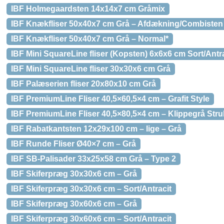
IBF Holmegaardsten 14x14x7 cm Gråmix
IBF Knækfliser 50x40x7 cm Grå – Afdækning/Combisten
IBF Knækfliser 50x40x7 cm Grå – Normal*
IBF Mini SquareLine fliser (Kopsten) 6x6x6 cm Sort/Antr
IBF Mini SquareLine fliser 30x30x6 cm Grå
IBF Palæserien fliser 20x80x10 cm Grå
IBF PremiumLine Fliser 40,5×60,5×4 cm – Grafit Style
IBF PremiumLine Fliser 40,5×80,5×4 cm – Klippegrå Stru
IBF Rabatkantsten 12x29x100 cm – lige – Grå
IBF Runde Fliser Ø40×7 cm – Grå
IBF SB-Palisader 33x25x58 cm Grå – Type 2
IBF Skiferpræg 30x30x6 cm – Grå
IBF Skiferpræg 30x30x6 cm – Sort/Antracit
IBF Skiferpræg 30x60x6 cm – Grå
IBF Skiferpræg 30x60x6 cm – Sort/Antracit