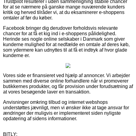
Trustpilot resulterer i uden sammenligning stabile chancer
for at se nærmere på ganske mange nuværende kunders
kritik og herved tilråder vi, at du eksaminerer e-shoppens
omtaler af før du køber.
Facebook bringer dig derudover forholdsvis relevante
chancer for at få et kig ind i e-shoppens pålidelighed.
Herinde ses nogle online selskaber i Danmark som giver
kunderne mulighed for at nedfælde en omtale af deres køb,
som ydermere kan udnyttes til at få et indtryk af hvor glade
kunderne er.
Vores side er finansieret ved hjælp af annoncer. Vi arbejder
sammen med diverse online forhandlere når vi promoverer
butikkernes produkter, og får provision under forudsætning af
at vores besøgende laver en transaktion.
Anvisninger omkring tilbud og internet webshops
understøttes jævnligt, men vi ønsker ikke at tage ansvar for
ændringer der muligvis er implementeret siden nyligste
opdatering af sidens informationer.
BITLY: