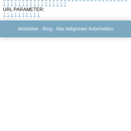
1
1
1
1
1
1
1
1
1
1
1
1
1
1
1
1
1
URL PARAMETER:
1
1
1
1
1
1
1
1
1
1
Idiotsikker -
Blog
- Alle rettigheder forbeholdes