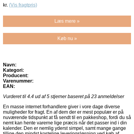
kr.
(Vis fragtpris)
Læs mere »
Køb nu »
Navn:
Kategori:
Producent:
Varenummer:
EAN:
Vurderet til
4.4
ud af 5 stjerner baseret på
23
anmeldelser
En masse internet forhandlere giver i vore dage diverse
muligheder for fragt. En af dem der er mest populær er på
nuværende tidspunkt at få sendt til en pakkeshop, fordi du så
nemt kan hente varerne lige præcis når det passer ind i din
kalender. Den er nemlig yderst simpel, samt mange gange
tillige den mindst kostelige leveringsløsning ved køb af .