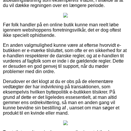
afbetalingsløsning som eksempelvis ViaBill, i tilfælde af at
du vil dække regningen over en længere periode.
Før folk handler på en online butik kunne man reelt løbe
igennem webshoppens forretningsvilkår, det er dog oftest
ikke specielt ophidsende.
En anden valgmulighed kunne være at efterse hvorvidt e-
butikken er e-mærke tilsluttet, som ofte er en sikkerhed for at
e-handlen respekterer de danske regler, og at e-handlen tit
vurderes af fagfolk som er inde i de gældende regler. Dette
er desuden en god genvej til support, når du møder
problemer med din ordre.
Derudover er det klogt at du er obs på de elementære
vedtægter der har indvirkning på transaktionen, som
eksempelvis hvilken byttepolitik e-butikken tilsikrer. På
grund af dette er det ligeledes essesentielt, at man altid
gemmer ens ordrekvittering, så man en anden gang vil
kunne bevidne sin bestilling af , uanset om man søger et
produkt til en kvinde eller mand.