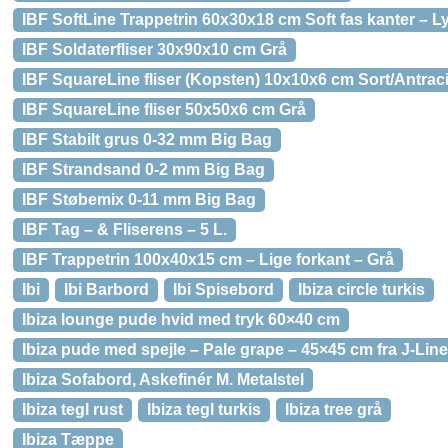
IBF SoftLine Trappetrin 60x30x18 cm Soft fas kanter – L
IBF Soldaterfliser 30x90x10 cm Grå
IBF SquareLine fliser (Kopsten) 10x10x6 cm Sort/Antraci
IBF SquareLine fliser 50x50x6 cm Grå
IBF Stabilt grus 0-32 mm Big Bag
IBF Strandsand 0-2 mm Big Bag
IBF Støbemix 0-11 mm Big Bag
IBF Tag – & Fliserens – 5 L.
IBF Trappetrin 100x40x15 cm – Lige forkant – Grå
Ibi
Ibi Barbord
Ibi Spisebord
Ibiza circle turkis
Ibiza lounge pude hvid med tryk 60×40 cm
Ibiza pude med spejle – Pale grape – 45×45 cm fra J-Line
Ibiza Sofabord, Askefinér M. Metalstel
Ibiza tegl rust
Ibiza tegl turkis
Ibiza tree grå
Ibiza Tæppe