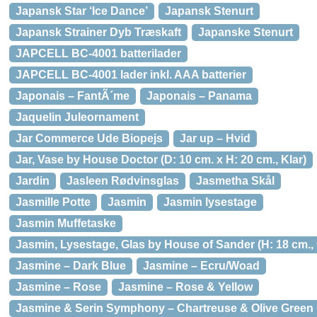
Japansk Star ‘Ice Dance’
Japansk Stenurt
Japansk Strainer Dyb Træskaft
Japanske Stenurt
JAPCELL BC-4001 batterilader
JAPCELL BC-4001 lader inkl. AAA batterier
Japonais – FantÃ´me
Japonais – Panama
Jaquelin Juleornament
Jar Commerce Ude Biopejs
Jar up – Hvid
Jar, Vase by House Doctor (D: 10 cm. x H: 20 cm., Klar)
Jardin
Jasleen Rødvinsglas
Jasmetha Skål
Jasmille Potte
Jasmin
Jasmin lysestage
Jasmin Muffetaske
Jasmin, Lysestage, Glas by House of Sander (H: 18 cm.,
Jasmine – Dark Blue
Jasmine – Ecru/Woad
Jasmine – Rose
Jasmine – Rose & Yellow
Jasmine & Serin Symphony – Chartreuse & Olive Green