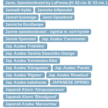
Janis, Spisebordsstol by LaForma (H: 82 cm. B: 53 cm. L:
Jannath hylde
Janneke loftpendel
Jannet lysestage
Janni Spisebord
Janniche Bordlampe
Jannie spisebordsstol – egetræ m. sort hynde
Jannie Spisestol
Jap. Azalea ‘Canzonetta’
Jap. Azalea ‘Fridoline’
Jap. Azalea ‘Geshia Staschiko Orange’
Jap. Azalea ‘Kermesina Alba’
Jap. Azalea ‘Königstein’
Jap. Azalea ‘Panda’
Jap. Azalea ‘Rigmor’
Jap. Azalea ‘Rosebud’
Jap. Azalea nakaharae
JAPANESE SPRING
Japansk Ahorn ‘Atropurpureum’
Japansk Ahorn ‘Bloodgood’
Japansk Azalea ‘Maruschka’