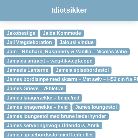
Idiotsikker
Jakobsstige
Jalda Kommode
Jali Vægdekoration
Jalousi vindue
Jam – Rhubarb, Raspberry & Vanilla – Nicolas Vahe
Jamaica antracit – væg-til-vægtæppe
Jameela Lanterne
Jamela spisebordsstol
James bordlampe med skærm – Mat sølv – H52 cm fra 
James Grieve – Æbletræ
James knagerække – beige/red
James knagerække – hvid
James loungestol
James loungestol med brune læderhynder
James serveringsvogn Udendørs, Antik
James spisebordsstol med læder flet