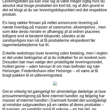
Leveringstiden på kan vise sig at være meget vigtig hvis du
absolut skal bruge produktet om kort tid, og af den grund er
det ret klogt at du ser leveringstidspunktet ved det respektive
produkt.
En lang række firmaer på nettet annoncerer levering på
næste hverdag på masser af varenumre, eksempelvis , men
som ikke desto mindre er afhængig af at ordren placeres
tidligere end et bestemt tidspunkt, således at de
sandsynligvis kan nå at få produkterne ekspederet før
lagermedarbejderne har fri.
Enkelte webshops lover levering uden betaling, men i reglen
er det under betingelse af at du indkøber for en konkret sum.
Desuden bør man vælge den prisbilligste leveringsmodel,
hvilket gerne – uden hensyn til om man befinder sig nær
Helsingør, Frederikshavn eller Helsinge – vil være at få
bragt pakken til et udleveringssted.
Det er virkelig let gængeligt for almindelige dødelige at lave
prissammenligning på flere internet handler, og følgelig har
masser af internet handler i Danmark fundet det uundgåeligt
at mindske salgsværdien på en række af deres produkter –
til juniorer, og samtidig også til voksne – en hel del, og