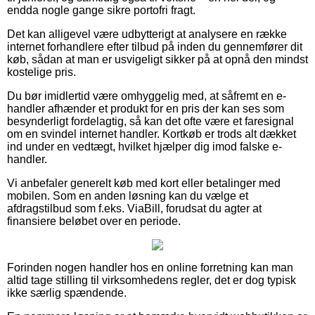
endda nogle gange sikre portofri fragt.
Det kan alligevel være udbytterigt at analysere en række
internet forhandlere efter tilbud på inden du gennemfører dit
køb, sådan at man er usvigeligt sikker på at opnå den mindst
kostelige pris.
Du bør imidlertid være omhyggelig med, at såfremt en e-
handler afhænder et produkt for en pris der kan ses som
besynderligt fordelagtig, så kan det ofte være et faresignal
om en svindel internet handler. Kortkøb er trods alt dækket
ind under en vedtægt, hvilket hjælper dig imod falske e-
handler.
Vi anbefaler generelt køb med kort eller betalinger med
mobilen. Som en anden løsning kan du vælge et
afdragstilbud som f.eks. ViaBill, forudsat du agter at
finansiere beløbet over en periode.
Forinden nogen handler hos en online forretning kan man
altid tage stilling til virksomhedens regler, det er dog typisk
ikke særlig spændende.