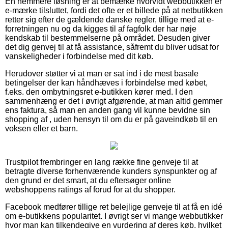
En nemmere løsning er at bemærke hvorvidt webbutikken er
e-mærke tilsluttet, fordi det ofte er et billede på at netbutikken
retter sig efter de gældende danske regler, tillige med at e-
forretningen nu og da kigges til af fagfolk der har nøje
kendskab til bestemmelserne på området. Desuden giver
det dig genvej til at få assistance, såfremt du bliver udsat for
vanskeligheder i forbindelse med dit køb.
Herudover støtter vi at man er sat ind i de mest basale
betingelser der kan håndhæves i forbindelse med købet,
f.eks. den ombytningsret e-butikken kører med. I den
sammenhæng er det i øvrigt afgørende, at man altid gemmer
ens faktura, så man en anden gang vil kunne bevidne sin
shopping af , uden hensyn til om du er på gaveindkøb til en
voksen eller et barn.
Trustpilot frembringer en lang række fine genveje til at
betragte diverse forhenværende kunders synspunkter og af
den grund er det smart, at du eftersøger online
webshoppens ratings af forud for at du shopper.
Facebook medfører tillige ret belejlige genveje til at få en idé
om e-butikkens popularitet. I øvrigt ser vi mange webbutikker
hvor man kan tilkendegive en vurdering af deres køb, hvilket