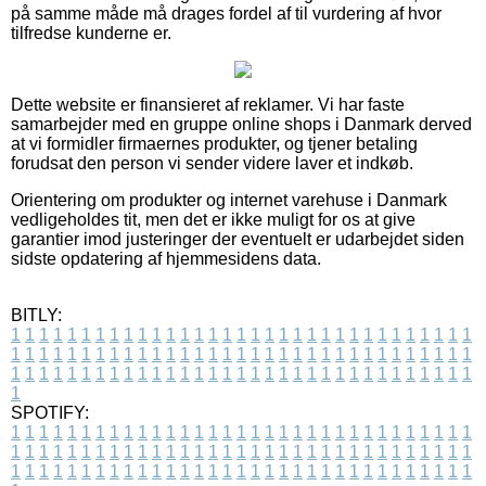
på samme måde må drages fordel af til vurdering af hvor
tilfredse kunderne er.
Dette website er finansieret af reklamer. Vi har faste
samarbejder med en gruppe online shops i Danmark derved
at vi formidler firmaernes produkter, og tjener betaling
forudsat den person vi sender videre laver et indkøb.
Orientering om produkter og internet varehuse i Danmark
vedligeholdes tit, men det er ikke muligt for os at give
garantier imod justeringer der eventuelt er udarbejdet siden
sidste opdatering af hjemmesidens data.
BITLY:
1
1
1
1
1
1
1
1
1
1
1
1
1
1
1
1
1
1
1
1
1
1
1
1
1
1
1
1
1
1
1
1
1
1
1
1
1
1
1
1
1
1
1
1
1
1
1
1
1
1
1
1
1
1
1
1
1
1
1
1
1
1
1
1
1
1
1
1
1
1
1
1
1
1
1
1
1
1
1
1
1
1
1
1
1
1
1
1
1
1
1
1
1
1
1
1
1
1
1
1
SPOTIFY:
1
1
1
1
1
1
1
1
1
1
1
1
1
1
1
1
1
1
1
1
1
1
1
1
1
1
1
1
1
1
1
1
1
1
1
1
1
1
1
1
1
1
1
1
1
1
1
1
1
1
1
1
1
1
1
1
1
1
1
1
1
1
1
1
1
1
1
1
1
1
1
1
1
1
1
1
1
1
1
1
1
1
1
1
1
1
1
1
1
1
1
1
1
1
1
1
1
1
1