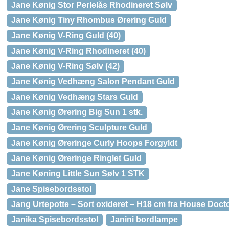
Jane Kønig Stor Perlelås Rhodineret Sølv
Jane Kønig Tiny Rhombus Ørering Guld
Jane Kønig V-Ring Guld (40)
Jane Kønig V-Ring Rhodineret (40)
Jane Kønig V-Ring Sølv (42)
Jane Kønig Vedhæng Salon Pendant Guld
Jane Kønig Vedhæng Stars Guld
Jane Kønig Ørering Big Sun 1 stk.
Jane Kønig Ørering Sculpture Guld
Jane Kønig Øreringe Curly Hoops Forgyldt
Jane Kønig Øreringe Ringlet Guld
Jane Køning Little Sun Sølv 1 STK
Jane Spisebordsstol
Jang Urtepotte – Sort oxideret – H18 cm fra House Doct
Janika Spisebordsstol
Janini bordlampe