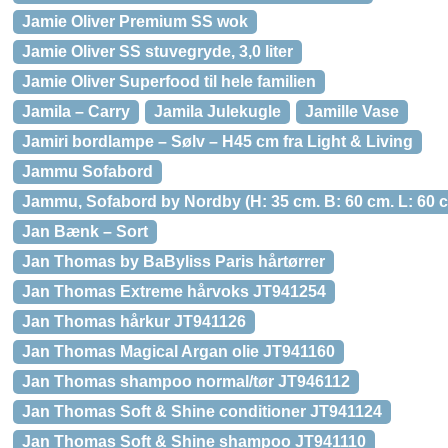
Jamie Oliver Premium SS wok
Jamie Oliver SS stuvegryde, 3,0 liter
Jamie Oliver Superfood til hele familien
Jamila – Carry
Jamila Julekugle
Jamille Vase
Jamiri bordlampe – Sølv – H45 cm fra Light & Living
Jammu Sofabord
Jammu, Sofabord by Nordby (H: 35 cm. B: 60 cm. L: 60 c
Jan Bænk – Sort
Jan Thomas by BaByliss Paris hårtørrer
Jan Thomas Extreme hårvoks JT941254
Jan Thomas hårkur JT941126
Jan Thomas Magical Argan olie JT941160
Jan Thomas shampoo normal/tør JT946112
Jan Thomas Soft & Shine conditioner JT941124
Jan Thomas Soft & Shine shampoo JT941110