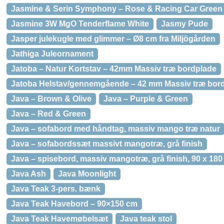
Jasmine & Serin Symphony – Rose & Racing Car Green
Jasmine 3W MgO Tenderflame White
Jasmy Pude
Jasper julekugle med glimmer – Ø8 cm fra Miljögården
Jathiga Juleornament
Jatoba – Natur Kortstav – 42mm Massiv træ bordplade
Jatoba Helstav/gennemgående – 42 mm Massiv træ bor
Java – Brown & Olive
Java – Purple & Green
Java – Red & Green
Java – sofabord med håndtag, massiv mango træ natur
Java – sofabordssæt massivt mangotræ, grå finish
Java – spisebord, massiv mangotræ, grå finish, 90 x 18
Java Ash
Java Moonlight
Java Teak 3-pers. bænk
Java Teak Havebord – 90×150 cm
Java Teak Havemøbelsæt
Java teak stol