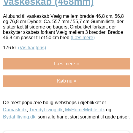
Vaskeskab (468mm)
Alubund til vaskeskab Vælg mellem bredde 46,8 cm, 56,8
og 76,8 cm Dybde: Ca. 557 mm / 55,7 cm Gummiliste, der
slutter tæt til siderne og bagerst Ombukket forkant, der
beskytter skabets forkant Vælg mellem 3 bredder: Bredde
46,8 cm passer til et 50 cm bred
(Læs mere)
176
kr.
(Vis fragtpris)
Læs mere »
Køb nu »
De mest populære bolig-webshops i øjeblikket er
Damask.dk
,
TrendyLiving.dk
,
MyHomeMøbler.dk
og
Bydahlliving.dk
, som alle har et stort sortiment til gode priser.