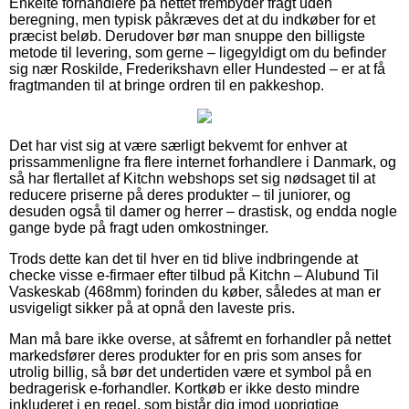
Enkelte forhandlere på nettet frembyder fragt uden
beregning, men typisk påkræves det at du indkøber for et
præcist beløb. Derudover bør man snuppe den billigste
metode til levering, som gerne – ligegyldigt om du befinder
sig nær Roskilde, Frederikshavn eller Hundested – er at få
fragtmanden til at bringe ordren til en pakkeshop.
Det har vist sig at være særligt bekvemt for enhver at
prissammenligne fra flere internet forhandlere i Danmark, og
så har flertallet af Kitchn webshops set sig nødsaget til at
reducere priserne på deres produkter – til juniorer, og
desuden også til damer og herrer – drastisk, og endda nogle
gange byde på fragt uden omkostninger.
Trods dette kan det til hver en tid blive indbringende at
checke visse e-firmaer efter tilbud på Kitchn – Alubund Til
Vaskeskab (468mm) forinden du køber, således at man er
usvigeligt sikker på at opnå den laveste pris.
Man må bare ikke overse, at såfremt en forhandler på nettet
markedsfører deres produkter for en pris som anses for
utrolig billig, så bør det undertiden være et symbol på en
bedragerisk e-forhandler. Kortkøb er ikke desto mindre
inkluderet i en regel, som bistår dig imod uoprigtige