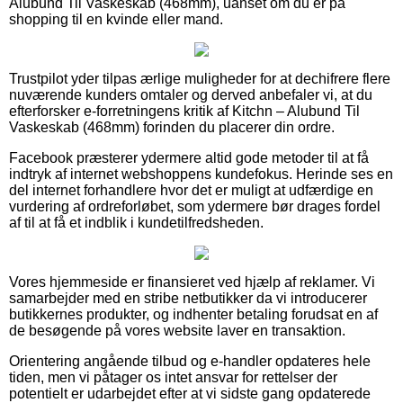
Alubund Til Vaskeskab (468mm), uanset om du er på
shopping til en kvinde eller mand.
Trustpilot yder tilpas ærlige muligheder for at dechifrere flere
nuværende kunders omtaler og derved anbefaler vi, at du
efterforsker e-forretningens kritik af Kitchn – Alubund Til
Vaskeskab (468mm) forinden du placerer din ordre.
Facebook præsterer ydermere altid gode metoder til at få
indtryk af internet webshoppens kundefokus. Herinde ses en
del internet forhandlere hvor det er muligt at udfærdige en
vurdering af ordreforløbet, som ydermere bør drages fordel
af til at få et indblik i kundetilfredsheden.
Vores hjemmeside er finansieret ved hjælp af reklamer. Vi
samarbejder med en stribe netbutikker da vi introducerer
butikkernes produkter, og indhenter betaling forudsat en af
de besøgende på vores website laver en transaktion.
Orientering angående tilbud og e-handler opdateres hele
tiden, men vi påtager os intet ansvar for rettelser der
potentielt er udarbejdet efter at vi sidste gang opdaterede