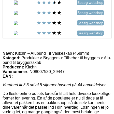
Besøg webshop
Besøg webshop
Besøg webshop
Besøg webshop
Navn:
Kitchn – Alubund Til Vaskeskab (468mm)
Kategori:
Produkter > Bryggers > Tilbehør til bryggers > Alu-
bund til bryggersskab
Producent:
Kitchn
Varenummer:
N08007530_29447
EAN:
Vurderet til
3.5
ud af 5 stjerner baseret på
44
anmeldelser
De fleste online outlets foreslår til alt held diverse forskellige
former for levering. En af de populære er nu til dags at få
afleveret pakken hos en pakkeshop, så du selv kan hente
dine varer når det passer ind i din hverdag. Løsningen er jo
vældig let, og mange gange også den mest betalelige