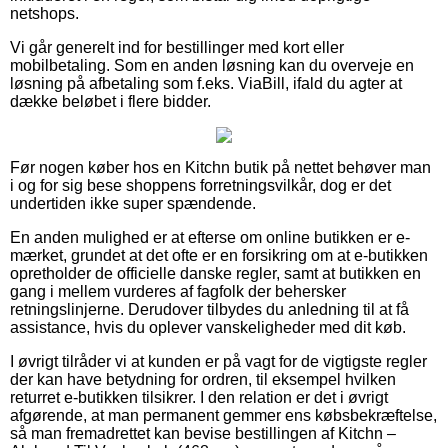
netshops.
Vi går generelt ind for bestillinger med kort eller
mobilbetaling. Som en anden løsning kan du overveje en
løsning på afbetaling som f.eks. ViaBill, ifald du agter at
dække beløbet i flere bidder.
Før nogen køber hos en Kitchn butik på nettet behøver man
i og for sig bese shoppens forretningsvilkår, dog er det
undertiden ikke super spændende.
En anden mulighed er at efterse om online butikken er e-
mærket, grundet at det ofte er en forsikring om at e-butikken
opretholder de officielle danske regler, samt at butikken en
gang i mellem vurderes af fagfolk der behersker
retningslinjerne. Derudover tilbydes du anledning til at få
assistance, hvis du oplever vanskeligheder med dit køb.
I øvrigt tilråder vi at kunden er på vagt for de vigtigste regler
der kan have betydning for ordren, til eksempel hvilken
returret e-butikken tilsikrer. I den relation er det i øvrigt
afgørende, at man permanent gemmer ens købsbekræftelse,
så man fremadrettet kan bevise bestillingen af Kitchn –