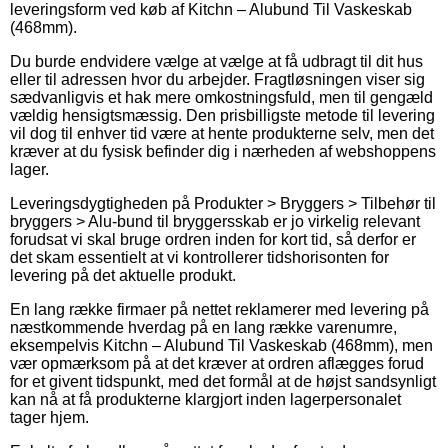
leveringsform ved køb af Kitchn – Alubund Til Vaskeskab
(468mm).
Du burde endvidere vælge at vælge at få udbragt til dit hus
eller til adressen hvor du arbejder. Fragtløsningen viser sig
sædvanligvis et hak mere omkostningsfuld, men til gengæld
vældig hensigtsmæssig. Den prisbilligste metode til levering
vil dog til enhver tid være at hente produkterne selv, men det
kræver at du fysisk befinder dig i nærheden af webshoppens
lager.
Leveringsdygtigheden på Produkter > Bryggers > Tilbehør til
bryggers > Alu-bund til bryggersskab er jo virkelig relevant
forudsat vi skal bruge ordren inden for kort tid, så derfor er
det skam essentielt at vi kontrollerer tidshorisonten for
levering på det aktuelle produkt.
En lang række firmaer på nettet reklamerer med levering på
næstkommende hverdag på en lang række varenumre,
eksempelvis Kitchn – Alubund Til Vaskeskab (468mm), men
vær opmærksom på at det kræver at ordren aflægges forud
for et givent tidspunkt, med det formål at de højst sandsynligt
kan nå at få produkterne klargjort inden lagerpersonalet
tager hjem.