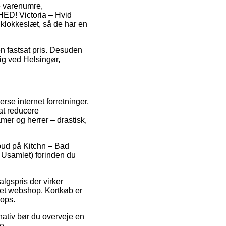
e varenumre,
ED! Victoria – Hvid
 klokkeslæt, så de har en
 en fastsat pris. Desuden
ig ved Helsingør,
rse internet forretninger,
 at reducere
mer og herrer – drastisk,
lbud på Kitchn – Bad
Usamlet) forinden du
algspris der virker
net webshop. Kortkøb er
hops.
rnativ bør du overveje en
e.