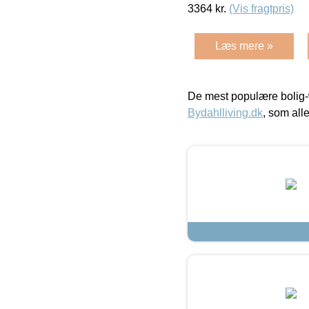
3364
kr.
(Vis fragtpris)
Læs mere »
De mest populære bolig-
Bydahlliving.dk
, som alle