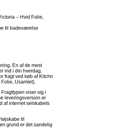
toria – Hvid Folie,
e til badeværelse
ering. En af de mest
r ind i din hverdag.
r fragt ved køb af Kitchn
Folie, Usamlet).
 Fragttypen viser sig i
e leveringsversion er
nd af internet selskabets
øjskabe til
en grund er det sandelig