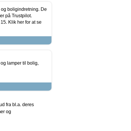
 og boligindretning. De
r på Trustpilot.
5. Klik her for at se
g lamper til bolig,
 fra bl.a. deres
mer og