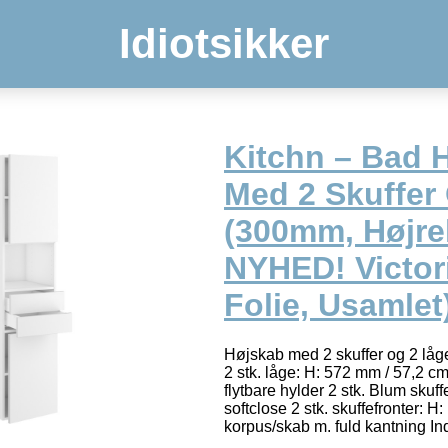
Idiotsikker
Kitchn – Bad 
Med 2 Skuffer
(300mm, Højr
NYHED! Victor
Folie, Usamlet
Højskab med 2 skuffer og 2 låg
2 stk. låge: H: 572 mm / 57,2 cm 
flytbare hylder 2 stk. Blum skuf
softclose 2 stk. skuffefronter: H
korpus/skab m. fuld kantning I