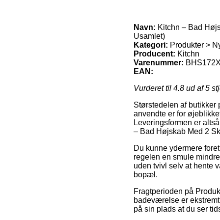
Navn:
Kitchn – Bad Højs
Usamlet)
Kategori:
Produkter > Ny
Producent:
Kitchn
Varenummer:
BHS172X
EAN:
Vurderet til
4.8
ud af 5 st
Størstedelen af butikker 
anvendte er for øjeblikke
Leveringsformen er altså 
– Bad Højskab Med 2 Sku
Du kunne ydermere foretræk
regelen en smule mindre 
uden tvivl selv at hente v
bopæl.
Fragtperioden på Produk
badeværelse er ekstremt 
på sin plads at du ser ti