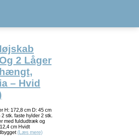
Højskab
 Og 2 Låger
ehængt,
ia – Hvid
)
er H: 172,8 cm D: 45 cm
2 stk. faste hylder 2 stk.
fer med fuldudtræk og
: 12,4 cm Hvidt
ndbygget
(Læs mere)