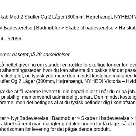
kab Med 2 Skuffer Og 2 Låger (300mm, Højrehængt, NYHED! Vic
t Badeværelse | Badmøbler > Skabe til badeværelse > Højskab
4-_52096
jerner baseret på
28
anmeldelser
på nettet giver nu om stunder en række forskellige former for lev
t afhentningssteder, hvor du kan afhente din pakke når det passe
virkelig let, og typisk ydermere den mindst kostelige mulighed fo
ffer Og 2 Låger (300mm, Højrehængt, NYHED! Victoria – Hvid 
ke at få varerne leveret til din bopæl eller til når du er på job.
prisbillig, men omvendt ualmindeligt smart. Den mindst kostelig
arerne, men det betinges af at du fysisk befinder dig i kort afsta
ter > Nyt Badeværelse | Badmøbler > Skabe til badeværelse > H
aktuel såfremt man mangler produktet inden for få dage, så af d
dshorisonten for levering for det pågældende produkt.