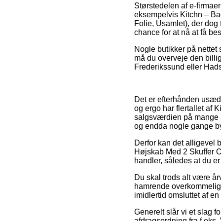
Størstedelen af e-firmae
eksempelvis Kitchn – B
Folie, Usamlet), der dog 
chance for at nå at få bes
Nogle butikker på nettet 
må du overveje den billi
Frederikssund eller Hadst
Det er efterhånden usædva
og ergo har flertallet af
salgsværdien på mange af 
og endda nogle gange byd
Derfor kan det alligevel 
Højskab Med 2 Skuffer O
handler, således at du er 
Du skal trods alt være år
hamrende overkommelig, s
imidlertid omsluttet af e
Generelt slår vi et slag f
afdragsordning fra f.eks. 