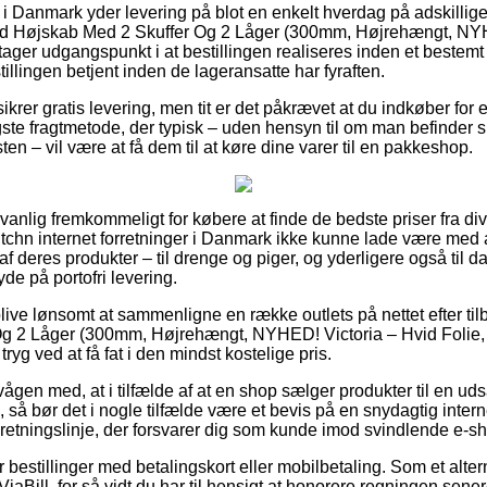
r i Danmark yder levering på blot en enkelt hverdag på adskillig
ad Højskab Med 2 Skuffer Og 2 Låger (300mm, Højrehængt, NYH
tager udgangspunkt i at bestillingen realiseres inden et bestemt
tillingen betjent inden de lageransatte har fyraften.
sikrer gratis levering, men tit er det påkrævet at du indkøber for
gste fragtmetode, der typisk – uden hensyn til om man befinder s
en – vil være at få dem til at køre dine varer til en pakkeshop.
nlig fremkommeligt for købere at finde de bedste priser fra dive
 Kitchn internet forretninger i Danmark ikke kunne lade være med
deres produkter – til drenge og piger, og yderligere også til da
e på portofri levering.
blive lønsomt at sammenligne en række outlets på nettet efter ti
g 2 Låger (300mm, Højrehængt, NYHED! Victoria – Hvid Folie, 
tryg ved at få fat i den mindst kostelige pris.
vågen med, at i tilfælde af at en shop sælger produkter til en uds
å bør det i nogle tilfælde være et bevis på en snydagtig inter
n retningslinje, der forsvarer dig som kunde imod svindlende e-s
or bestillinger med betalingskort eller mobilbetaling. Som et alte
ViaBill, for så vidt du har til hensigt at honorere regningen sener