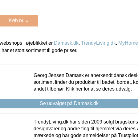
Køb nu »
webshops i øjeblikket er
Damask.dk
,
TrendyLiving.dk
,
MyHomeM
 har et stort sortiment til gode priser.
Georg Jensen Damask er anerkendt dansk desig
sortiment finder du produkter til badet, bordet, 
andet tilbehør. Klik her for at se deres udvalg.
Se udvalget på Damask.dk
TrendyLiving.dk har siden 2009 solgt brugskunst, 
designvarer og andre ting til hjemmet via deres
mærkede og har gode anmeldelser på Trustpilot,