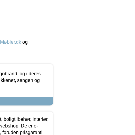
øbler.dk
og
nbrand, og i deres
køkkenet, sengen og
boligtilbehør, interiør,
 webshop. De er e-
 foruden prisgaranti