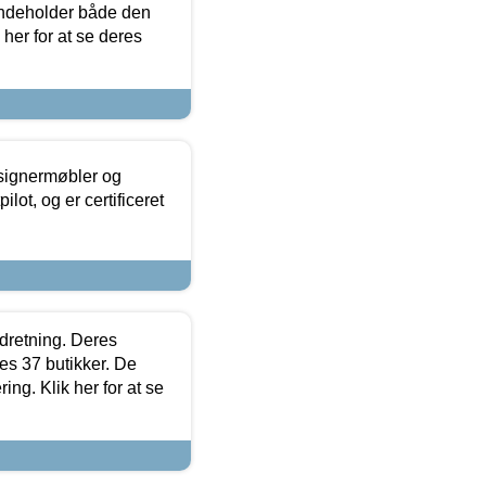
 indeholder både den
 her for at se deres
esignermøbler og
lot, og er certificeret
ndretning. Deres
s 37 butikker. De
ing. Klik her for at se