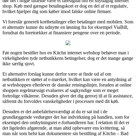
bør det i nogle tilfælde være et faresignal om en snydagtig internet
shop. Køb med gængse betalingskort er dog en del af et regulativ,
hvilket hjælper dig som køber imod falske online firmaer.
Vi foreslår generelt kortbetalinger eller betalinger med mobilen. Som
et alternativ kunne du udnytte en løsning fra for eksempel ViaBill,
forudsat du foretrækker at finansiere pengene over en periode.
Før nogen bestiller hos en Kitchn internet webshop behøver man i
virkeligheden tyde netbutikkens betingelser, dog er det mange gange
ikke særlig sjovt.
Et alternativt forslag kunne derfor være at finde ud af om
netbutikken er støttet af e-mærket, hvilket kan være en antydning af
at webshoppen efterlever de danske retningslinjer, foruden at online
shoppen regelmæssigt evalueres af sagkyndige som er meget
fortrolige vilkårene. Desuden giver det dig genvej til at få assistance,
såfremt du forvoldes vanskeligheder i processen med dit køb.
Desuden er det anbefalelsesværdigt at du er sat ind i de
grundlæggende vedtægter der har indvirkning på handlen, som for
eksempel den ombytningsret e-forhandleren har. I relation til det er
det ligeledes afgørende, at man altid opbevarer ens kvittering, så
man når som helst kan dokumentere sin bestilling af Kitchn – Bad