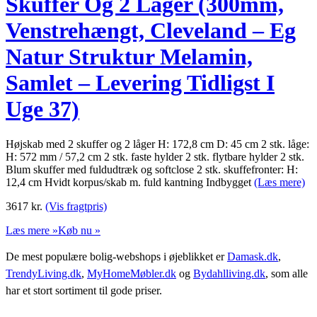
Skuffer Og 2 Låger (300mm,
Venstrehængt, Cleveland – Eg
Natur Struktur Melamin,
Samlet – Levering Tidligst I
Uge 37)
Højskab med 2 skuffer og 2 låger H: 172,8 cm D: 45 cm 2 stk. låge:
H: 572 mm / 57,2 cm 2 stk. faste hylder 2 stk. flytbare hylder 2 stk.
Blum skuffer med fuldudtræk og softclose 2 stk. skuffefronter: H:
12,4 cm Hvidt korpus/skab m. fuld kantning Indbygget
(Læs mere)
3617
kr.
(Vis fragtpris)
Læs mere »
Køb nu »
De mest populære bolig-webshops i øjeblikket er
Damask.dk
,
TrendyLiving.dk
,
MyHomeMøbler.dk
og
Bydahlliving.dk
, som alle
har et stort sortiment til gode priser.