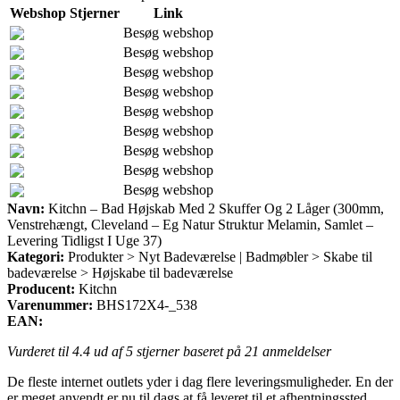
Webshop
Stjerner
Link
Besøg webshop
Besøg webshop
Besøg webshop
Besøg webshop
Besøg webshop
Besøg webshop
Besøg webshop
Besøg webshop
Besøg webshop
Navn:
Kitchn – Bad Højskab Med 2 Skuffer Og 2 Låger (300mm,
Venstrehængt, Cleveland – Eg Natur Struktur Melamin, Samlet –
Levering Tidligst I Uge 37)
Kategori:
Produkter > Nyt Badeværelse | Badmøbler > Skabe til
badeværelse > Højskabe til badeværelse
Producent:
Kitchn
Varenummer:
BHS172X4-_538
EAN:
Vurderet til
4.4
ud af 5 stjerner baseret på
21
anmeldelser
De fleste internet outlets yder i dag flere leveringsmuligheder. En der
er meget anvendt er nu til dags at få leveret til et afhentningssted,