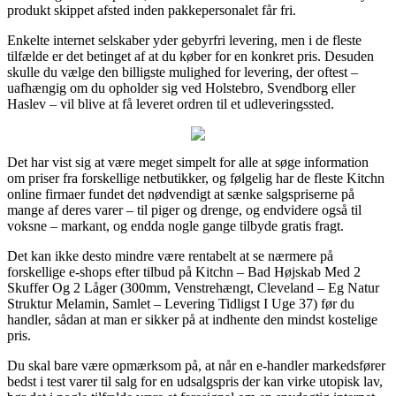
produkt skippet afsted inden pakkepersonalet får fri.
Enkelte internet selskaber yder gebyrfri levering, men i de fleste
tilfælde er det betinget af at du køber for en konkret pris. Desuden
skulle du vælge den billigste mulighed for levering, der oftest –
uafhængig om du opholder sig ved Holstebro, Svendborg eller
Haslev – vil blive at få leveret ordren til et udleveringssted.
Det har vist sig at være meget simpelt for alle at søge information
om priser fra forskellige netbutikker, og følgelig har de fleste Kitchn
online firmaer fundet det nødvendigt at sænke salgspriserne på
mange af deres varer – til piger og drenge, og endvidere også til
voksne – markant, og endda nogle gange tilbyde gratis fragt.
Det kan ikke desto mindre være rentabelt at se nærmere på
forskellige e-shops efter tilbud på Kitchn – Bad Højskab Med 2
Skuffer Og 2 Låger (300mm, Venstrehængt, Cleveland – Eg Natur
Struktur Melamin, Samlet – Levering Tidligst I Uge 37) før du
handler, sådan at man er sikker på at indhente den mindst kostelige
pris.
Du skal bare være opmærksom på, at når en e-handler markedsfører
bedst i test varer til salg for en udsalgspris der kan virke utopisk lav,