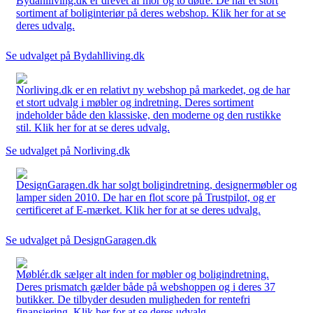
Bydahlliving.dk er drevet af mor og to døtre. De har et stort
sortiment af boliginteriør på deres webshop. Klik her for at se
deres udvalg.
Se udvalget på Bydahlliving.dk
Norliving.dk er en relativt ny webshop på markedet, og de har
et stort udvalg i møbler og indretning. Deres sortiment
indeholder både den klassiske, den moderne og den rustikke
stil. Klik her for at se deres udvalg.
Se udvalget på Norliving.dk
DesignGaragen.dk har solgt boligindretning, designermøbler og
lamper siden 2010. De har en flot score på Trustpilot, og er
certificeret af E-mærket. Klik her for at se deres udvalg.
Se udvalget på DesignGaragen.dk
Møblér.dk sælger alt inden for møbler og boligindretning.
Deres prismatch gælder både på webshoppen og i deres 37
butikker. De tilbyder desuden muligheden for rentefri
finansiering. Klik her for at se deres udvalg.