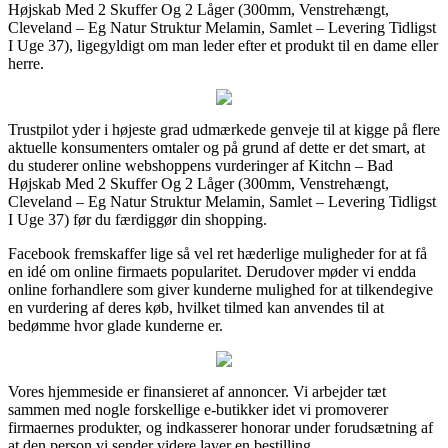
Højskab Med 2 Skuffer Og 2 Låger (300mm, Venstrehængt,
Cleveland – Eg Natur Struktur Melamin, Samlet – Levering Tidligst
I Uge 37), ligegyldigt om man leder efter et produkt til en dame eller
herre.
Trustpilot yder i højeste grad udmærkede genveje til at kigge på flere
aktuelle konsumenters omtaler og på grund af dette er det smart, at
du studerer online webshoppens vurderinger af Kitchn – Bad
Højskab Med 2 Skuffer Og 2 Låger (300mm, Venstrehængt,
Cleveland – Eg Natur Struktur Melamin, Samlet – Levering Tidligst
I Uge 37) før du færdiggør din shopping.
Facebook fremskaffer lige så vel ret hæderlige muligheder for at få
en idé om online firmaets popularitet. Derudover møder vi endda
online forhandlere som giver kunderne mulighed for at tilkendegive
en vurdering af deres køb, hvilket tilmed kan anvendes til at
bedømme hvor glade kunderne er.
Vores hjemmeside er finansieret af annoncer. Vi arbejder tæt
sammen med nogle forskellige e-butikker idet vi promoverer
firmaernes produkter, og indkasserer honorar under forudsætning af
at den person vi sender videre laver en bestilling.