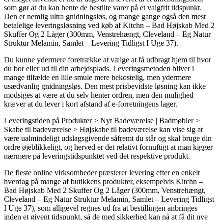
som gør at du kan hente de bestilte varer på et valgfrit tidspunkt.
Den er nemlig ultra gnidningsløs, og mange gange også den mest
betalelige leveringsløsning ved køb af Kitchn – Bad Højskab Med 2
Skuffer Og 2 Låger (300mm, Venstrehængt, Cleveland – Eg Natur
Struktur Melamin, Samlet – Levering Tidligst I Uge 37).
Du kunne ydermere foretrække at vælge at få udbragt hjem til hvor
du bor eller ud til din arbejdsplads. Leveringsmetoden bliver i
mange tilfælde en lille smule mere bekostelig, men ydermere
usædvanlig gnidningsløs. Den mest prisbevidste løsning kan ikke
modsiges at være at du selv henter ordren, men den mulighed
kræver at du lever i kort afstand af e-forretningens lager.
Leveringstiden på Produkter > Nyt Badeværelse | Badmøbler >
Skabe til badeværelse > Højskabe til badeværelse kan vise sig at
være ualmindeligt udslagsgivende såfremt du står og skal bruge din
ordre øjeblikkeligt, og herved er det relativt fornuftigt at man kigger
nærmere på leveringstidspunktet ved det respektive produkt.
De fleste online virksomheder præsterer levering efter en enkelt
hverdag på mange af butikkens produkter, eksempelvis Kitchn –
Bad Højskab Med 2 Skuffer Og 2 Låger (300mm, Venstrehængt,
Cleveland – Eg Natur Struktur Melamin, Samlet – Levering Tidligst
I Uge 37), som alligevel regnes ud fra at bestillingen anbringes
inden et givent tidspunkt, så de med sikkerhed kan nå at få dit nye