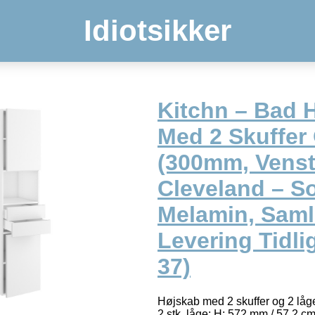
Idiotsikker
Kitchn – Bad 
Med 2 Skuffer
(300mm, Vens
Cleveland – So
Melamin, Saml
Levering Tidli
37)
Højskab med 2 skuffer og 2 låg
2 stk. låge: H: 572 mm / 57,2 cm 