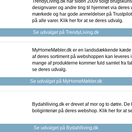
TrendyLiving.dk har siden 2009 solgt brugskunst, 
designvarer og andre ting til hjemmet via deres
mærkede og har gode anmeldelser på Trustpilot,
på alle varer. Klik her for at se deres udvalg.
Se udvalget på TrendyLiving.dk
MyHomeMøbler.dk er en landsdækkende kæde m
af deres sortiment på webshoppen kan leveres i
mange af produkterne kommer fuld samlet fra fabr
se deres udvalg.
Se udvalget på MyHomeMøbler.dk
Bydahlliving.dk er drevet af mor og to døtre. De h
boliginteriør på deres webshop. Klik her for at s
Se udvalget på Bydahlliving.dk