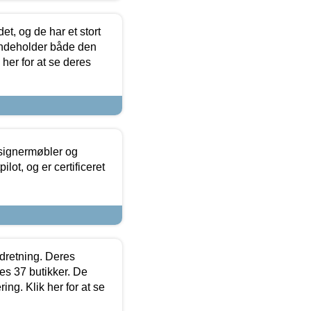
t, og de har et stort
 indeholder både den
 her for at se deres
esignermøbler og
lot, og er certificeret
ndretning. Deres
s 37 butikker. De
ing. Klik her for at se