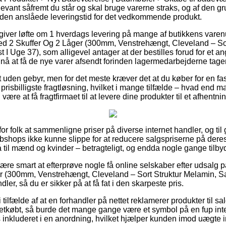
vant såfremt du står og skal bruge varerne straks, og af den gr
r den anslåede leveringstid for det vedkommende produkt.
giver løfte om 1 hverdags levering på mange af butikkens vare
d 2 Skuffer Og 2 Låger (300mm, Venstrehængt, Cleveland – Sor
t I Uge 37), som alligevel antager at der bestilles forud for et 
nå at få de nye varer afsendt forinden lagermedarbejderne tage
gt uden gebyr, men for det meste kræver det at du køber for en f
prisbilligste fragtløsning, hvilket i mange tilfælde – hvad end m
 være at få fragtfirmaet til at levere dine produkter til et afhentni
for folk at sammenligne priser på diverse internet handler, og ti
bshops ikke kunne slippe for at reducere salgspriserne på deres 
til mænd og kvinder – betragteligt, og endda nogle gange tilbyd
e smart at efterprøve nogle få online selskaber efter udsalg 
r (300mm, Venstrehængt, Cleveland – Sort Struktur Melamin, Sa
ler, så du er sikker på at få fat i den skarpeste pris.
 tilfælde af at en forhandler på nettet reklamerer produkter til s
k letkøbt, så burde det mange gange være et symbol på en fup in
s inkluderet i en anordning, hvilket hjælper kunden imod uægte 