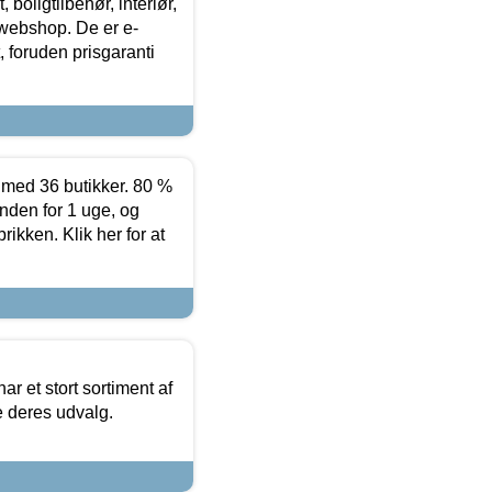
boligtilbehør, interiør,
 webshop. De er e-
 foruden prisgaranti
ed 36 butikker. 80 %
nden for 1 uge, og
ikken. Klik her for at
ar et stort sortiment af
e deres udvalg.