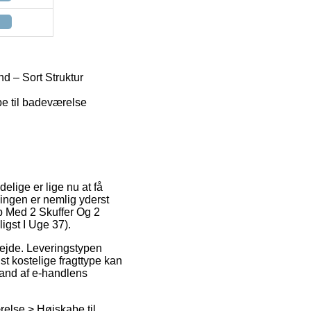
 – Sort Struktur
e til badeværelse
elige er lige nu at få
sningen er nemlig yderst
ab Med 2 Skuffer Og 2
igst I Uge 37).
rbejde. Leveringstypen
t kostelige fragttype kan
tand af e-handlens
else > Højskabe til