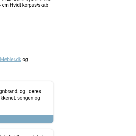
2,4 cm Hvidt korpus/skab
øbler.dk
og
nbrand, og i deres
køkkenet, sengen og