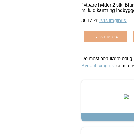
flytbare hylder 2 stk. Bl
m. fuld kantning Indbygg
3617
kr.
(Vis fragtpris)
Læs mere »
De mest populære bolig-
Bydahlliving.dk
, som alle