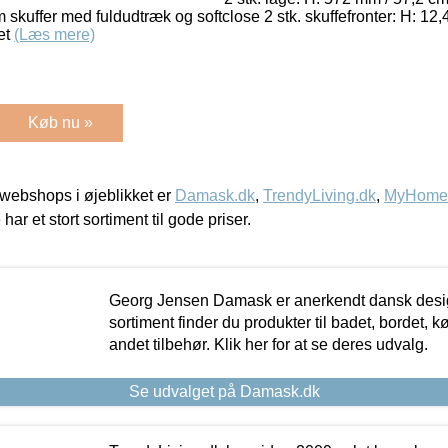
um skuffer med fuldudtræk og softclose 2 stk. skuffefronter: H: 1
et
(Læs mere)
Køb nu »
webshops i øjeblikket er
Damask.dk
,
TrendyLiving.dk
,
MyHomeM
 har et stort sortiment til gode priser.
Georg Jensen Damask er anerkendt dansk desig
sortiment finder du produkter til badet, bordet, 
andet tilbehør. Klik her for at se deres udvalg.
Se udvalget på Damask.dk