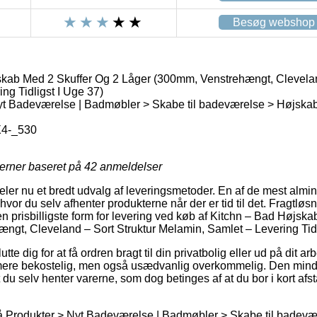
Besøg webshop
kab Med 2 Skuffer Og 2 Låger (300mm, Venstrehængt, Cleveland
ng Tidligst I Uge 37)
t Badeværelse | Badmøbler > Skabe til badeværelse > Højskab
4-_530
jerner baseret på
42
anmeldelser
eler nu et bredt udvalg af leveringsmetoder. En af de mest almind
 hvor du selv afhenter produkterne når der er tid til det. Fragtlø
en prisbilligste form for levering ved køb af Kitchn – Bad Højsk
gt, Cleveland – Sort Struktur Melamin, Samlet – Levering Tidl
e dig for at få ordren bragt til din privatbolig eller ud på dit a
t mere bekostelig, men også usædvanlig overkommelig. Den minds
du selv henter varerne, som dog betinges af at du bor i kort afs
 Produkter > Nyt Badeværelse | Badmøbler > Skabe til badevær