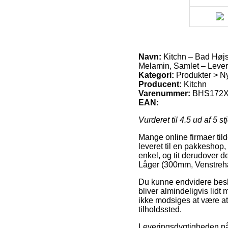
Navn:
Kitchn – Bad Højs
Melamin, Samlet – Leveri
Kategori:
Produkter > Ny
Producent:
Kitchn
Varenummer:
BHS172X
EAN:
Vurderet til
4.5
ud af 5 st
Mange online firmaer tild
leveret til en pakkeshop,
enkel, og tit derudover d
Låger (300mm, Venstrehæn
Du kunne endvidere beslutt
bliver almindeligvis lid
ikke modsiges at være at 
tilholdssted.
Leveringsdygtigheden på