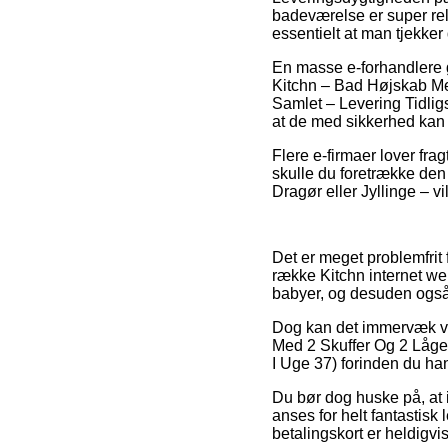
badeværelse er super rele
essentielt at man tjekke
En masse e-forhandlere 
Kitchn – Bad Højskab Me
Samlet – Levering Tidligs
at de med sikkerhed kan 
Flere e-firmaer lover fra
skulle du foretrække den 
Dragør eller Jyllinge – vil
Det er meget problemfrit 
række Kitchn internet we
babyer, og desuden også 
Dog kan det immervæk vær
Med 2 Skuffer Og 2 Låge
I Uge 37) forinden du hand
Du bør dog huske på, at i
anses for helt fantastis
betalingskort er heldigvi