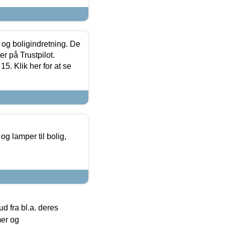
 og boligindretning. De
r på Trustpilot.
5. Klik her for at se
g lamper til bolig,
 fra bl.a. deres
mer og