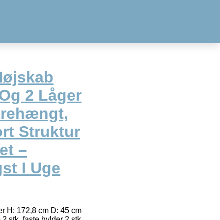
Højskab
 Og 2 Låger
trehængt,
rt Struktur
et –
gst I Uge
er H: 172,8 cm D: 45 cm
2 stk. faste hylder 2 stk.