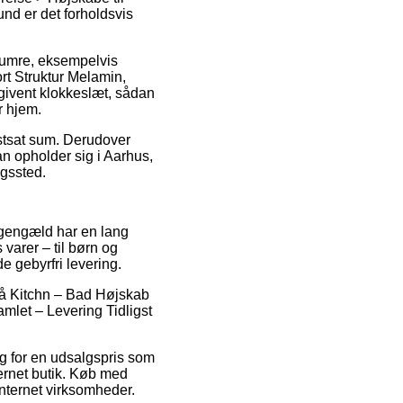
und er det forholdsvis
numre, eksempelvis
t Struktur Melamin,
angivent klokkeslæt, sådan
r hjem.
astsat sum. Derudover
an opholder sig i Aarhus,
ngssted.
l gengæld har en lang
varer – til børn og
e gebyrfri levering.
på Kitchn – Bad Højskab
mlet – Levering Tidligst
alg for en udsalgspris som
ternet butik. Køb med
internet virksomheder.