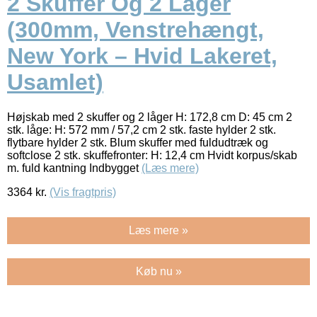
2 Skuffer Og 2 Låger
(300mm, Venstrehængt,
New York – Hvid Lakeret,
Usamlet)
Højskab med 2 skuffer og 2 låger H: 172,8 cm D: 45 cm 2
stk. låge: H: 572 mm / 57,2 cm 2 stk. faste hylder 2 stk.
flytbare hylder 2 stk. Blum skuffer med fuldudtræk og
softclose 2 stk. skuffefronter: H: 12,4 cm Hvidt korpus/skab
m. fuld kantning Indbygget
(Læs mere)
3364
kr.
(Vis fragtpris)
Læs mere »
Køb nu »