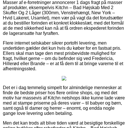
Masser af e-forretninger annoncerer 1 dags fragt på masser
af produkter, eksempelvis Kitchn – Bad Højskab Med 2
Skuffer Og 2 Låger (300mm, Venstrehængt, New York –
Hvid Lakeret, Usamlet), men vær på vagt da det forudsætter
at du bestiller forinden et konkret klokkeslæt, med det formål
at de med sikkerhed kan nå at få ordren ekspederet forinden
de lageransatte har fyraften.
Flere internet selskaber sikrer portofri levering, men
undertiden gælder det kun hvis du køber for en fastsat pris.
Ellers skal man tage den mest prisbevidste mulighed for
fragt, hvilket gerne – om du befinder sig ved Fredericia,
Hillerød eller Brande – er at få dem til at bringe varerne til et
afhentningssted.
Det er i dag temmelig simpelt for almindelige mennesker at
finde de bedste priser hos flere online shops, og med det
motiv har massevis af Kitchn netshops ikke kunne lade være
med at stampe priserne på deres varer – til babyer og børn,
samt også til damer og herrer – enormt, og endda nogle
gange love levering uden betaling.
Men det kan trods alt blive tiden værd at besigtige forskellige