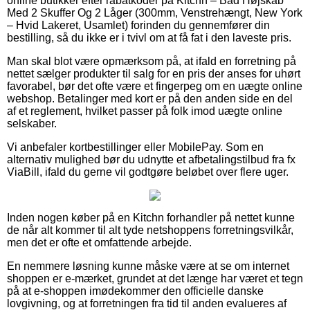
online butikker efter rabatkoder på Kitchn – Bad Højskab
Med 2 Skuffer Og 2 Låger (300mm, Venstrehængt, New York
– Hvid Lakeret, Usamlet) forinden du gennemfører din
bestilling, så du ikke er i tvivl om at få fat i den laveste pris.
Man skal blot være opmærksom på, at ifald en forretning på
nettet sælger produkter til salg for en pris der anses for uhørt
favorabel, bør det ofte være et fingerpeg om en uægte online
webshop. Betalinger med kort er på den anden side en del
af et reglement, hvilket passer på folk imod uægte online
selskaber.
Vi anbefaler kortbestillinger eller MobilePay. Som en
alternativ mulighed bør du udnytte et afbetalingstilbud fra fx
ViaBill, ifald du gerne vil godtgøre beløbet over flere uger.
Inden nogen køber på en Kitchn forhandler på nettet kunne
de når alt kommer til alt tyde netshoppens forretningsvilkår,
men det er ofte et omfattende arbejde.
En nemmere løsning kunne måske være at se om internet
shoppen er e-mærket, grundet at det længe har været et tegn
på at e-shoppen imødekommer den officielle danske
lovgivning, og at forretningen fra tid til anden evalueres af