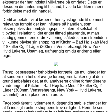
eksperter der har indsigt i vilkårene på området. Dette er
desuden din anledning til bistand, hvis du får dilemmaer i
forbindelse med din handel.
Dertil anbefaler vi at køber er hensynstagende til de mest
relevante forhold der kan influere på handlen, som
eksempelvis den ombytningspolitik internet selskabet
tilbyder. I relation til det er det tilmed afgørende, at man
stadig gemmer ens ordrekvittering, således man i fremtiden
vil kunne påvise sin shopping af Kitchn – Bad Højskab Med
2 Skuffer Og 2 Låger (300mm, Venstrehængt, New York –
Hvid Lakeret, Usamlet), uafhængig om du er dreng eller
pige.
Trustpilot præsterer forholdsvis fortræffelige muligheder for
at sondere en hel del øvrige forbrugeres tanker og af den
grund anbefales det, at du analyserer online forhandlerens
vurderinger af Kitchn – Bad Højskab Med 2 Skuffer Og 2
Låger (300mm, Venstrehængt, New York – Hvid Lakeret,
Usamlet) før du placerer din ordre.
Facebook fører til ydermere fuldstændig stabile chancer for
at få indsigt i online shoppens troværdighed. Herinde ses