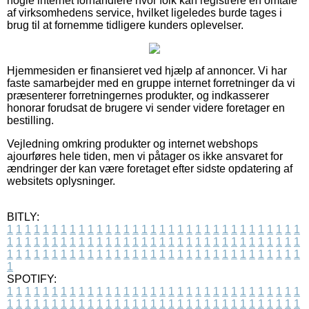
nogle internet forhandlere hvor folk kan registrere en omtale
af virksomhedens service, hvilket ligeledes burde tages i
brug til at fornemme tidligere kunders oplevelser.
Hjemmesiden er finansieret ved hjælp af annoncer. Vi har
faste samarbejder med en gruppe internet forretninger da vi
præsenterer forretningernes produkter, og indkasserer
honorar forudsat de brugere vi sender videre foretager en
bestilling.
Vejledning omkring produkter og internet webshops
ajourføres hele tiden, men vi påtager os ikke ansvaret for
ændringer der kan være foretaget efter sidste opdatering af
websitets oplysninger.
BITLY:
1
1
1
1
1
1
1
1
1
1
1
1
1
1
1
1
1
1
1
1
1
1
1
1
1
1
1
1
1
1
1
1
1
1
1
1
1
1
1
1
1
1
1
1
1
1
1
1
1
1
1
1
1
1
1
1
1
1
1
1
1
1
1
1
1
1
1
1
1
1
1
1
1
1
1
1
1
1
1
1
1
1
1
1
1
1
1
1
1
1
1
1
1
1
1
1
1
1
1
1
SPOTIFY:
1
1
1
1
1
1
1
1
1
1
1
1
1
1
1
1
1
1
1
1
1
1
1
1
1
1
1
1
1
1
1
1
1
1
1
1
1
1
1
1
1
1
1
1
1
1
1
1
1
1
1
1
1
1
1
1
1
1
1
1
1
1
1
1
1
1