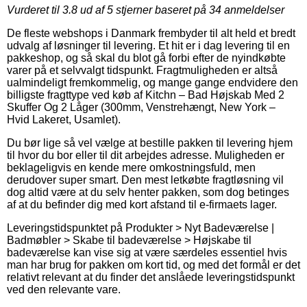
Vurderet til
3.8
ud af 5 stjerner baseret på
34
anmeldelser
De fleste webshops i Danmark frembyder til alt held et bredt
udvalg af løsninger til levering. Et hit er i dag levering til en
pakkeshop, og så skal du blot gå forbi efter de nyindkøbte
varer på et selvvalgt tidspunkt. Fragtmuligheden er altså
ualmindeligt fremkommelig, og mange gange endvidere den
billigste fragttype ved køb af Kitchn – Bad Højskab Med 2
Skuffer Og 2 Låger (300mm, Venstrehængt, New York –
Hvid Lakeret, Usamlet).
Du bør lige så vel vælge at bestille pakken til levering hjem
til hvor du bor eller til dit arbejdes adresse. Muligheden er
beklageligvis en kende mere omkostningsfuld, men
derudover super smart. Den mest letkøbte fragtløsning vil
dog altid være at du selv henter pakken, som dog betinges
af at du befinder dig med kort afstand til e-firmaets lager.
Leveringstidspunktet på Produkter > Nyt Badeværelse |
Badmøbler > Skabe til badeværelse > Højskabe til
badeværelse kan vise sig at være særdeles essentiel hvis
man har brug for pakken om kort tid, og med det formål er det
relativt relevant at du finder det anslåede leveringstidspunkt
ved den relevante vare.