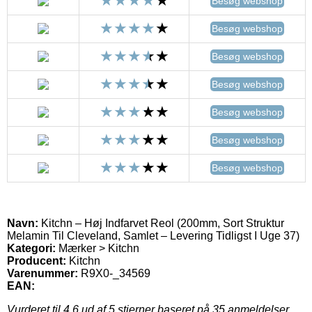
Besøg webshop
Besøg webshop
Besøg webshop
Besøg webshop
Besøg webshop
Besøg webshop
Besøg webshop
Navn:
Kitchn – Høj Indfarvet Reol (200mm, Sort Struktur
Melamin Til Cleveland, Samlet – Levering Tidligst I Uge 37)
Kategori:
Mærker > Kitchn
Producent:
Kitchn
Varenummer:
R9X0-_34569
EAN:
Vurderet til
4.6
ud af 5 stjerner baseret på
35
anmeldelser