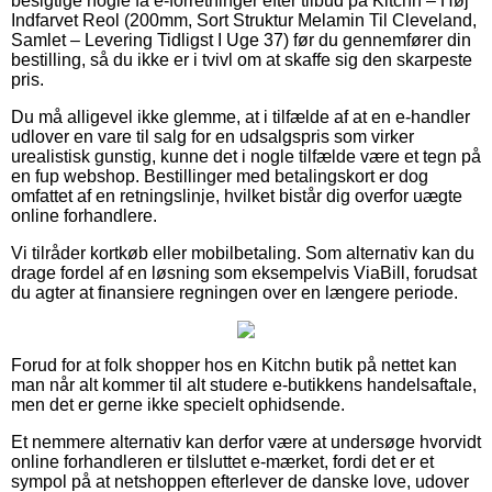
besigtige nogle få e-forretninger efter tilbud på Kitchn – Høj
Indfarvet Reol (200mm, Sort Struktur Melamin Til Cleveland,
Samlet – Levering Tidligst I Uge 37) før du gennemfører din
bestilling, så du ikke er i tvivl om at skaffe sig den skarpeste
pris.
Du må alligevel ikke glemme, at i tilfælde af at en e-handler
udlover en vare til salg for en udsalgspris som virker
urealistisk gunstig, kunne det i nogle tilfælde være et tegn på
en fup webshop. Bestillinger med betalingskort er dog
omfattet af en retningslinje, hvilket bistår dig overfor uægte
online forhandlere.
Vi tilråder kortkøb eller mobilbetaling. Som alternativ kan du
drage fordel af en løsning som eksempelvis ViaBill, forudsat
du agter at finansiere regningen over en længere periode.
Forud for at folk shopper hos en Kitchn butik på nettet kan
man når alt kommer til alt studere e-butikkens handelsaftale,
men det er gerne ikke specielt ophidsende.
Et nemmere alternativ kan derfor være at undersøge hvorvidt
online forhandleren er tilsluttet e-mærket, fordi det er et
sympol på at netshoppen efterlever de danske love, udover