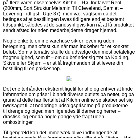
på flere varer, eksempelvis Kitchn – Høj Indfarvet Reol
(200mm, Sort Struktur Melamin Til Cleveland, Samlet –
Levering Tidligst I Uge 37), men vær vagtsom da det
betinges af at bestillingen laves tidligere end et bestemt
tidspunkt, således at de sandsynligvis kan nå at få produktet
sendt afsted forinden medarbejderne drager hjemad.
Nogle enkelte online varehuse sikrer levering uden
beregning, men oftest kun når man indkøber for et konkret
beløb. Som alternativ skulle du udvælge den mest betalelige
fragtmulighed, som tit – om du befinder sig tæt på Kolding,
Skive eller Skjern – er at få fragtmanden til at levere din
bestilling til en pakkeshop.
Det er efterhånden ekstremt ligetil for alle og enhver at finde
information om priser i blandt diverse outlets på nettet, og på
grund af dette har flertallet af Kitchn online selskaber set sig
nødsaget til at nedbringe udsalgspriserne på produkterne –
til drenge og piger, men ligeledes til damer og herrer –
drastisk, og endda nogle gange yde fragt uden
omkostninger.
Til gengæld kan det immervæk blive indbringende at