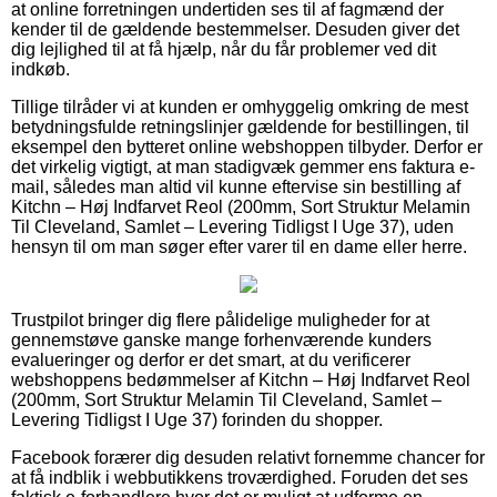
at online forretningen undertiden ses til af fagmænd der
kender til de gældende bestemmelser. Desuden giver det
dig lejlighed til at få hjælp, når du får problemer ved dit
indkøb.
Tillige tilråder vi at kunden er omhyggelig omkring de mest
betydningsfulde retningslinjer gældende for bestillingen, til
eksempel den bytteret online webshoppen tilbyder. Derfor er
det virkelig vigtigt, at man stadigvæk gemmer ens faktura e-
mail, således man altid vil kunne eftervise sin bestilling af
Kitchn – Høj Indfarvet Reol (200mm, Sort Struktur Melamin
Til Cleveland, Samlet – Levering Tidligst I Uge 37), uden
hensyn til om man søger efter varer til en dame eller herre.
Trustpilot bringer dig flere pålidelige muligheder for at
gennemstøve ganske mange forhenværende kunders
evalueringer og derfor er det smart, at du verificerer
webshoppens bedømmelser af Kitchn – Høj Indfarvet Reol
(200mm, Sort Struktur Melamin Til Cleveland, Samlet –
Levering Tidligst I Uge 37) forinden du shopper.
Facebook forærer dig desuden relativt fornemme chancer for
at få indblik i webbutikkens troværdighed. Foruden det ses