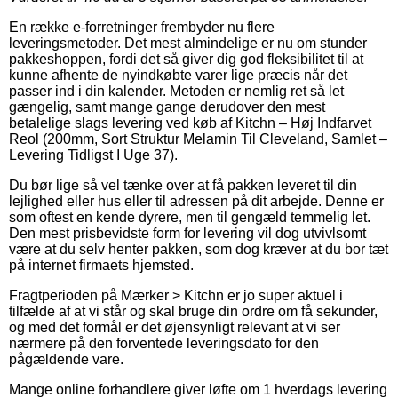
En række e-forretninger frembyder nu flere
leveringsmetoder. Det mest almindelige er nu om stunder
pakkeshoppen, fordi det så giver dig god fleksibilitet til at
kunne afhente de nyindkøbte varer lige præcis når det
passer ind i din kalender. Metoden er nemlig ret så let
gængelig, samt mange gange derudover den mest
betalelige slags levering ved køb af Kitchn – Høj Indfarvet
Reol (200mm, Sort Struktur Melamin Til Cleveland, Samlet –
Levering Tidligst I Uge 37).
Du bør lige så vel tænke over at få pakken leveret til din
lejlighed eller hus eller til adressen på dit arbejde. Denne er
som oftest en kende dyrere, men til gengæld temmelig let.
Den mest prisbevidste form for levering vil dog utvivlsomt
være at du selv henter pakken, som dog kræver at du bor tæt
på internet firmaets hjemsted.
Fragtperioden på Mærker > Kitchn er jo super aktuel i
tilfælde af at vi står og skal bruge din ordre om få sekunder,
og med det formål er det øjensynligt relevant at vi ser
nærmere på den forventede leveringsdato for den
pågældende vare.
Mange online forhandlere giver løfte om 1 hverdags levering