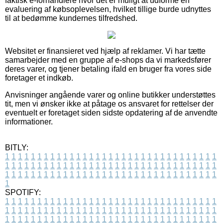
faktisk e-forhandlere hvor det er muligt at udforme en
evaluering af købsoplevelsen, hvilket tillige burde udnyttes
til at bedømme kundernes tilfredshed.
Websitet er finansieret ved hjælp af reklamer. Vi har tætte
samarbejder med en gruppe af e-shops da vi markedsfører
deres varer, og tjener betaling ifald en bruger fra vores side
foretager et indkøb.
Anvisninger angående varer og online butikker understøttes
tit, men vi ønsker ikke at påtage os ansvaret for rettelser der
eventuelt er foretaget siden sidste opdatering af de anvendte
informationer.
BITLY:
1
1
1
1
1
1
1
1
1
1
1
1
1
1
1
1
1
1
1
1
1
1
1
1
1
1
1
1
1
1
1
1
1
1
1
1
1
1
1
1
1
1
1
1
1
1
1
1
1
1
1
1
1
1
1
1
1
1
1
1
1
1
1
1
1
1
1
1
1
1
1
1
1
1
1
1
1
1
1
1
1
1
1
1
1
1
1
1
1
1
1
1
1
1
1
1
1
1
1
1
SPOTIFY:
1
1
1
1
1
1
1
1
1
1
1
1
1
1
1
1
1
1
1
1
1
1
1
1
1
1
1
1
1
1
1
1
1
1
1
1
1
1
1
1
1
1
1
1
1
1
1
1
1
1
1
1
1
1
1
1
1
1
1
1
1
1
1
1
1
1
1
1
1
1
1
1
1
1
1
1
1
1
1
1
1
1
1
1
1
1
1
1
1
1
1
1
1
1
1
1
1
1
1