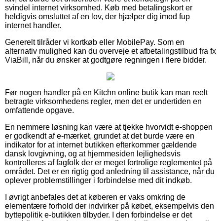
svindel internet virksomhed. Køb med betalingskort er
heldigvis omsluttet af en lov, der hjælper dig imod fup
internet handler.
Generelt tilråder vi kortkøb eller MobilePay. Som en
alternativ mulighed kan du overveje et afbetalingstilbud fra fx
ViaBill, når du ønsker at godtgøre regningen i flere bidder.
Før nogen handler på en Kitchn online butik kan man reelt
betragte virksomhedens regler, men det er undertiden en
omfattende opgave.
En nemmere løsning kan være at tjekke hvorvidt e-shoppen
er godkendt af e-mærket, grundet at det burde være en
indikator for at internet butikken efterkommer gældende
dansk lovgivning, og at hjemmesiden lejlighedsvis
kontrolleres af fagfolk der er meget fortrolige reglementet på
området. Det er en rigtig god anledning til assistance, når du
oplever problemstillinger i forbindelse med dit indkøb.
I øvrigt anbefales det at køberen er vaks omkring de
elementære forhold der indvirker på købet, eksempelvis den
byttepolitik e-butikken tilbyder. I den forbindelse er det