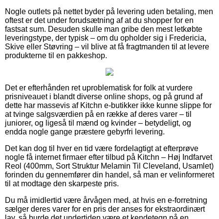
Nogle outlets på nettet byder på levering uden betaling, men
oftest er det under forudsætning af at du shopper for en
fastsat sum. Desuden skulle man gribe den mest letkøbte
leveringstype, der typisk – om du opholder sig i Fredericia,
Skive eller Støvring – vil blive at få fragtmanden til at levere
produkterne til en pakkeshop.
Det er efterhånden ret uproblematisk for folk at vurdere
prisniveauet i blandt diverse online shops, og på grund af
dette har massevis af Kitchn e-butikker ikke kunne slippe for
at tvinge salgsværdien på en række af deres varer – til
juniorer, og ligeså til mænd og kvinder – betydeligt, og
endda nogle gange præstere gebyrfri levering.
Det kan dog til hver en tid være fordelagtigt at efterprøve
nogle få internet firmaer efter tilbud på Kitchn – Høj Indfarvet
Reol (400mm, Sort Struktur Melamin Til Cleveland, Usamlet)
forinden du gennemfører din handel, så man er velinformeret
til at modtage den skarpeste pris.
Du må imidlertid være årvågen med, at hvis en e-forretning
sælger deres varer for en pris der anses for ekstraordinært
lav, så burde det undertiden være et kendetegn på en