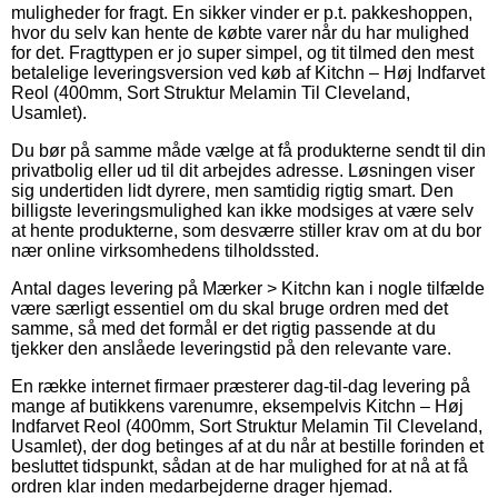
muligheder for fragt. En sikker vinder er p.t. pakkeshoppen,
hvor du selv kan hente de købte varer når du har mulighed
for det. Fragttypen er jo super simpel, og tit tilmed den mest
betalelige leveringsversion ved køb af Kitchn – Høj Indfarvet
Reol (400mm, Sort Struktur Melamin Til Cleveland,
Usamlet).
Du bør på samme måde vælge at få produkterne sendt til din
privatbolig eller ud til dit arbejdes adresse. Løsningen viser
sig undertiden lidt dyrere, men samtidig rigtig smart. Den
billigste leveringsmulighed kan ikke modsiges at være selv
at hente produkterne, som desværre stiller krav om at du bor
nær online virksomhedens tilholdssted.
Antal dages levering på Mærker > Kitchn kan i nogle tilfælde
være særligt essentiel om du skal bruge ordren med det
samme, så med det formål er det rigtig passende at du
tjekker den anslåede leveringstid på den relevante vare.
En række internet firmaer præsterer dag-til-dag levering på
mange af butikkens varenumre, eksempelvis Kitchn – Høj
Indfarvet Reol (400mm, Sort Struktur Melamin Til Cleveland,
Usamlet), der dog betinges af at du når at bestille forinden et
besluttet tidspunkt, sådan at de har mulighed for at nå at få
ordren klar inden medarbejderne drager hjemad.