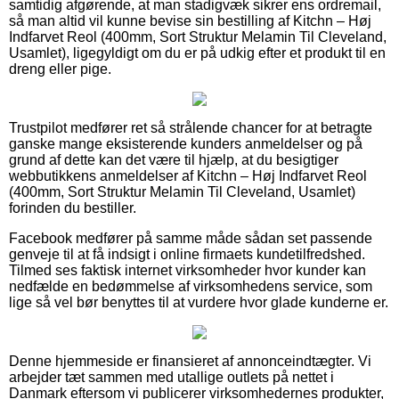
samtidig afgørende, at man stadigvæk sikrer ens ordremail,
så man altid vil kunne bevise sin bestilling af Kitchn – Høj
Indfarvet Reol (400mm, Sort Struktur Melamin Til Cleveland,
Usamlet), ligegyldigt om du er på udkig efter et produkt til en
dreng eller pige.
Trustpilot medfører ret så strålende chancer for at betragte
ganske mange eksisterende kunders anmeldelser og på
grund af dette kan det være til hjælp, at du besigtiger
webbutikkens anmeldelser af Kitchn – Høj Indfarvet Reol
(400mm, Sort Struktur Melamin Til Cleveland, Usamlet)
forinden du bestiller.
Facebook medfører på samme måde sådan set passende
genveje til at få indsigt i online firmaets kundetilfredshed.
Tilmed ses faktisk internet virksomheder hvor kunder kan
nedfælde en bedømmelse af virksomhedens service, som
lige så vel bør benyttes til at vurdere hvor glade kunderne er.
Denne hjemmeside er finansieret af annonceindtægter. Vi
arbejder tæt sammen med utallige outlets på nettet i
Danmark eftersom vi publicerer virksomhedernes produkter,