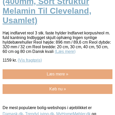
(400mm, Sort Struktur
Melamin Til Cleveland,
Usamlet)
Høj indfarvet reol 3 stk. faste hylder Indfarvet korpus/reol m.
fuld kantning Indbygget skjult ophæng Ingen synlige
hyldebærehuller Reol højde: 896 mm / 89,6 cm Reol dybde:
320 mm / 32 cm Reol bredde: 20 cm, 30 cm, 40 cm, 50 cm,
60 cm og 80 cm Dansk kvali
(Læs mere)
1159
kr.
(Vis fragtpris)
Læs mere »
Køb nu »
De mest populære bolig-webshops i øjeblikket er
Damask.dk
,
TrendyLiving.dk
,
MyHomeMøbler.dk
og