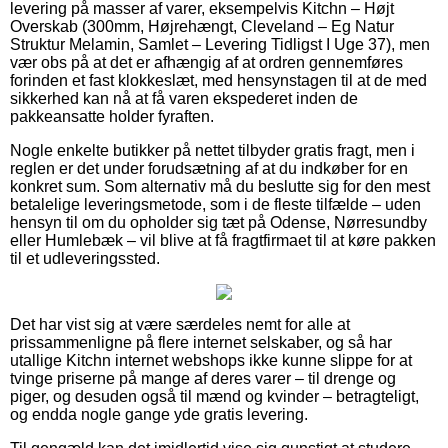
levering på masser af varer, eksempelvis Kitchn – Højt
Overskab (300mm, Højrehængt, Cleveland – Eg Natur
Struktur Melamin, Samlet – Levering Tidligst I Uge 37), men
vær obs på at det er afhængig af at ordren gennemføres
forinden et fast klokkeslæt, med hensynstagen til at de med
sikkerhed kan nå at få varen ekspederet inden de
pakkeansatte holder fyraften.
Nogle enkelte butikker på nettet tilbyder gratis fragt, men i
reglen er det under forudsætning af at du indkøber for en
konkret sum. Som alternativ må du beslutte sig for den mest
betalelige leveringsmetode, som i de fleste tilfælde – uden
hensyn til om du opholder sig tæt på Odense, Nørresundby
eller Humlebæk – vil blive at få fragtfirmaet til at køre pakken
til et udleveringssted.
Det har vist sig at være særdeles nemt for alle at
prissammenligne på flere internet selskaber, og så har
utallige Kitchn internet webshops ikke kunne slippe for at
tvinge priserne på mange af deres varer – til drenge og
piger, og desuden også til mænd og kvinder – betragteligt,
og endda nogle gange yde gratis levering.