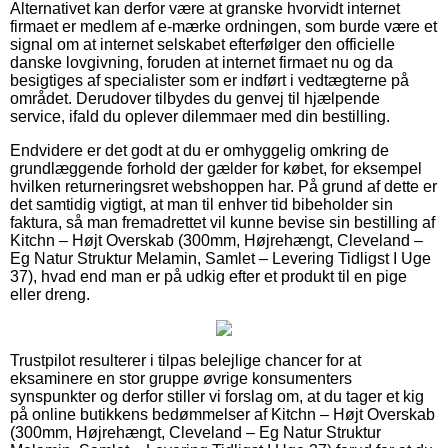
Alternativet kan derfor være at granske hvorvidt internet
firmaet er medlem af e-mærke ordningen, som burde være et
signal om at internet selskabet efterfølger den officielle
danske lovgivning, foruden at internet firmaet nu og da
besigtiges af specialister som er indført i vedtægterne på
området. Derudover tilbydes du genvej til hjælpende
service, ifald du oplever dilemmaer med din bestilling.
Endvidere er det godt at du er omhyggelig omkring de
grundlæggende forhold der gælder for købet, for eksempel
hvilken returneringsret webshoppen har. På grund af dette er
det samtidig vigtigt, at man til enhver tid bibeholder sin
faktura, så man fremadrettet vil kunne bevise sin bestilling af
Kitchn – Højt Overskab (300mm, Højrehængt, Cleveland –
Eg Natur Struktur Melamin, Samlet – Levering Tidligst I Uge
37), hvad end man er på udkig efter et produkt til en pige
eller dreng.
Trustpilot resulterer i tilpas belejlige chancer for at
eksaminere en stor gruppe øvrige konsumenters
synspunkter og derfor stiller vi forslag om, at du tager et kig
på online butikkens bedømmelser af Kitchn – Højt Overskab
(300mm, Højrehængt, Cleveland – Eg Natur Struktur