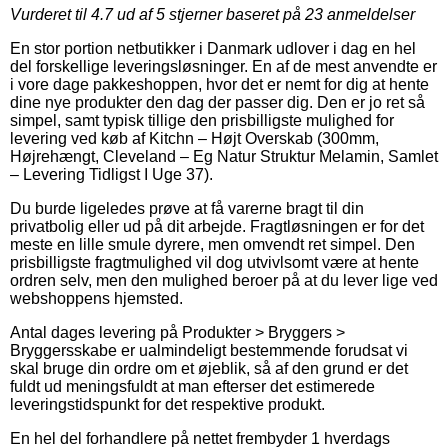
Vurderet til
4.7
ud af 5 stjerner baseret på
23
anmeldelser
En stor portion netbutikker i Danmark udlover i dag en hel
del forskellige leveringsløsninger. En af de mest anvendte er
i vore dage pakkeshoppen, hvor det er nemt for dig at hente
dine nye produkter den dag der passer dig. Den er jo ret så
simpel, samt typisk tillige den prisbilligste mulighed for
levering ved køb af Kitchn – Højt Overskab (300mm,
Højrehængt, Cleveland – Eg Natur Struktur Melamin, Samlet
– Levering Tidligst I Uge 37).
Du burde ligeledes prøve at få varerne bragt til din
privatbolig eller ud på dit arbejde. Fragtløsningen er for det
meste en lille smule dyrere, men omvendt ret simpel. Den
prisbilligste fragtmulighed vil dog utvivlsomt være at hente
ordren selv, men den mulighed beroer på at du lever lige ved
webshoppens hjemsted.
Antal dages levering på Produkter > Bryggers >
Bryggersskabe er ualmindeligt bestemmende forudsat vi
skal bruge din ordre om et øjeblik, så af den grund er det
fuldt ud meningsfuldt at man efterser det estimerede
leveringstidspunkt for det respektive produkt.
En hel del forhandlere på nettet frembyder 1 hverdags