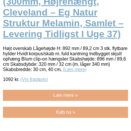
(300mm, Højrehængt,
Cleveland – Eg Natur
Struktur Melamin, Samlet –
Levering Tidligst I Uge 37)
Højt overskab Lågehøjde H: 892 mm / 89,2 cm 3 stk. flytbare
hylder Hvidt korpus/skab m. fuld kantning Indbygget skjult
ophæng Blum clip-on hængsler Skabshøjde: 896 mm / 89,6
cm Skabsdybde: 320 mm / 32 cm (m. låger 340 mm)
Skabsbredde: 30 cm, 40 cm,
(Læs mere)
1092
kr.
(Vis fragtpris)
Læs mere »
Køb nu »