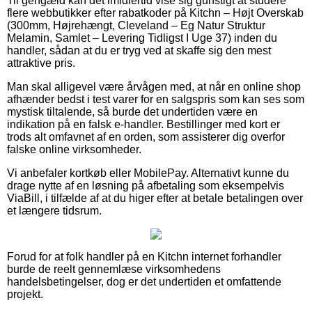
Til gengæld kan det imidlertid vise sig gunstigt at studere
flere webbutikker efter rabatkoder på Kitchn – Højt Overskab
(300mm, Højrehængt, Cleveland – Eg Natur Struktur
Melamin, Samlet – Levering Tidligst I Uge 37) inden du
handler, sådan at du er tryg ved at skaffe sig den mest
attraktive pris.
Man skal alligevel være årvågen med, at når en online shop
afhænder bedst i test varer for en salgspris som kan ses som
mystisk tiltalende, så burde det undertiden være en
indikation på en falsk e-handler. Bestillinger med kort er
trods alt omfavnet af en orden, som assisterer dig overfor
falske online virksomheder.
Vi anbefaler kortkøb eller MobilePay. Alternativt kunne du
drage nytte af en løsning på afbetaling som eksempelvis
ViaBill, i tilfælde af at du higer efter at betale betalingen over
et længere tidsrum.
Forud for at folk handler på en Kitchn internet forhandler
burde de reelt gennemlæse virksomhedens
handelsbetingelser, dog er det undertiden et omfattende
projekt.