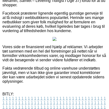
Melamin, Samlet – Levering Tidligst I Uge 37) forud for at du
shopper.
Facebook præsterer lignende egentlig gunstige genveje til
at få indsigt i webbutikkens popularitet. Herinde ses mange
netbutikker som giver folk mulighed for at formulere en
evaluering af deres køb, hvilket ligeledes bør tages i brug til
vurdering af tilfredsheden hos kunderne.
Vores side er finansieret ved hjælp af reklamer. Vi arbejder
tæt sammen med en hel del forretninger på nettet når vi
formidler virksomhedernes varer, og modtager honorar for så
vidt de besøgende vi sender videre fuldfører et indkøb.
Fakta vedrørende tilbud og online varehuse understøttes
jævnligt, men vi kan ikke give garantier imod korrektioner
der kan være udarbejdet siden vi senest opdaterede sidens
oplysninger.
BITLY:
1
1
1
1
1
1
1
1
1
1
1
1
1
1
1
1
1
1
1
1
1
1
1
1
1
1
1
1
1
1
1
1
1
1
1
1
1
1
1
1
1
1
1
1
1
1
1
1
1
1
1
1
1
1
1
1
1
1
1
1
1
1
1
1
1
1
1
1
1
1
1
1
1
1
1
1
1
1
1
1
1
1
1
1
1
1
1
1
1
1
1
1
1
1
1
1
1
1
1