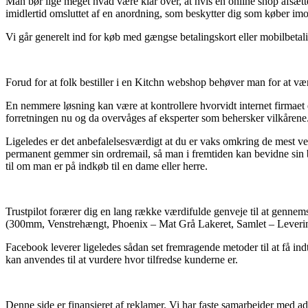
Man bør lige meget hvad være klar over, at hvis en online shop afsætter
imidlertid omsluttet af en anordning, som beskytter dig som køber im
Vi går generelt ind for køb med gængse betalingskort eller mobilbetalin
Forud for at folk bestiller i en Kitchn webshop behøver man for at vær
En nemmere løsning kan være at kontrollere hvorvidt internet firmaet 
forretningen nu og da overvåges af eksperter som behersker vilkårene. 
Ligeledes er det anbefalelsesværdigt at du er vaks omkring de mest ve
permanent gemmer sin ordremail, så man i fremtiden kan bevidne sin
til om man er på indkøb til en dame eller herre.
Trustpilot forærer dig en lang række værdifulde genveje til at genne
(300mm, Venstrehængt, Phoenix – Mat Grå Lakeret, Samlet – Levering 
Facebook leverer ligeledes sådan set fremragende metoder til at få in
kan anvendes til at vurdere hvor tilfredse kunderne er.
Denne side er finansieret af reklamer. Vi har faste samarbejder med ads