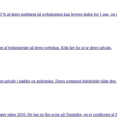
af deres sortiment på webshoppen kan leveres inden for 1 uge, og ma
nt af boliginteriør på deres webshop. Klik her for at se deres udvalg.
rt udvalg i møbler og indretning. Deres sortiment indeholder både den k
 siden 2010. De har en flot score på Trustpilot, og er certificeret af 