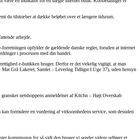
it være en indikator for en uægte internet butik. Kortbetalinger er
remt du tilstræber at dække beløbet over et længere tidsrum.
fattende arbejde.
-forretningen opfylder de gældende danske regler, foruden at internet
ordringer i processen med din handel.
ttighed e-butikken bruger. Derfor er det virkelig vigtigt, at man
 Mat Grå Lakeret, Samlet – Levering Tidligst I Uge 37), uden hensyn
du gransker netshoppens anmeldelser af Kitchn – Højt Overskab
man kan formulere en vurdering af virksomhedens service, som desuden
øster kommission for så vidt den bruger vi sender videre udfører et