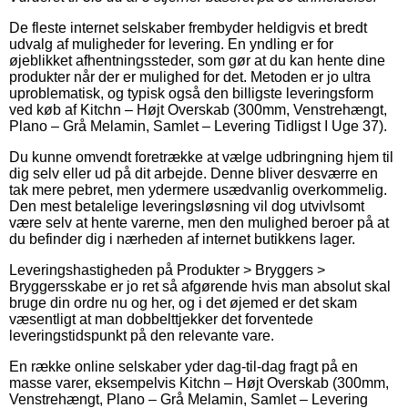
De fleste internet selskaber frembyder heldigvis et bredt
udvalg af muligheder for levering. En yndling er for
øjeblikket afhentningssteder, som gør at du kan hente dine
produkter når der er mulighed for det. Metoden er jo ultra
uproblematisk, og typisk også den billigste leveringsform
ved køb af Kitchn – Højt Overskab (300mm, Venstrehængt,
Plano – Grå Melamin, Samlet – Levering Tidligst I Uge 37).
Du kunne omvendt foretrække at vælge udbringning hjem til
dig selv eller ud på dit arbejde. Denne bliver desværre en
tak mere pebret, men ydermere usædvanlig overkommelig.
Den mest betalelige leveringsløsning vil dog utvivlsomt
være selv at hente varerne, men den mulighed beroer på at
du befinder dig i nærheden af internet butikkens lager.
Leveringshastigheden på Produkter > Bryggers >
Bryggersskabe er jo ret så afgørende hvis man absolut skal
bruge din ordre nu og her, og i det øjemed er det skam
væsentligt at man dobbelttjekker det forventede
leveringstidspunkt på den relevante vare.
En række online selskaber yder dag-til-dag fragt på en
masse varer, eksempelvis Kitchn – Højt Overskab (300mm,
Venstrehængt, Plano – Grå Melamin, Samlet – Levering