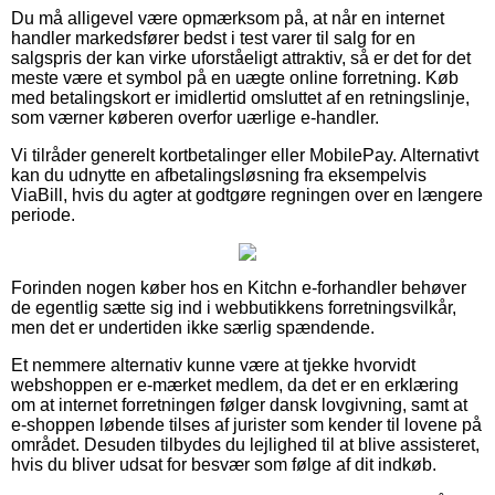
Du må alligevel være opmærksom på, at når en internet
handler markedsfører bedst i test varer til salg for en
salgspris der kan virke uforståeligt attraktiv, så er det for det
meste være et symbol på en uægte online forretning. Køb
med betalingskort er imidlertid omsluttet af en retningslinje,
som værner køberen overfor uærlige e-handler.
Vi tilråder generelt kortbetalinger eller MobilePay. Alternativt
kan du udnytte en afbetalingsløsning fra eksempelvis
ViaBill, hvis du agter at godtgøre regningen over en længere
periode.
Forinden nogen køber hos en Kitchn e-forhandler behøver
de egentlig sætte sig ind i webbutikkens forretningsvilkår,
men det er undertiden ikke særlig spændende.
Et nemmere alternativ kunne være at tjekke hvorvidt
webshoppen er e-mærket medlem, da det er en erklæring
om at internet forretningen følger dansk lovgivning, samt at
e-shoppen løbende tilses af jurister som kender til lovene på
området. Desuden tilbydes du lejlighed til at blive assisteret,
hvis du bliver udsat for besvær som følge af dit indkøb.