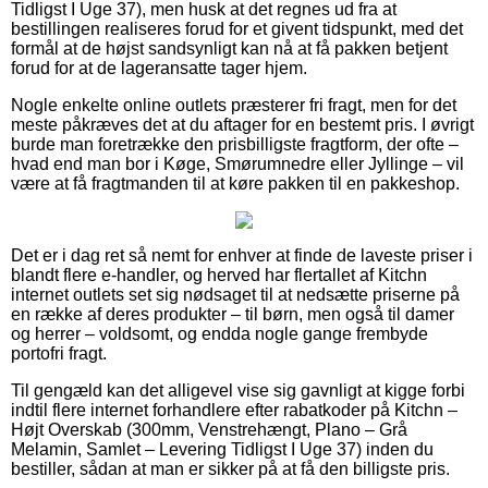
Tidligst I Uge 37), men husk at det regnes ud fra at
bestillingen realiseres forud for et givent tidspunkt, med det
formål at de højst sandsynligt kan nå at få pakken betjent
forud for at de lageransatte tager hjem.
Nogle enkelte online outlets præsterer fri fragt, men for det
meste påkræves det at du aftager for en bestemt pris. I øvrigt
burde man foretrække den prisbilligste fragtform, der ofte –
hvad end man bor i Køge, Smørumnedre eller Jyllinge – vil
være at få fragtmanden til at køre pakken til en pakkeshop.
Det er i dag ret så nemt for enhver at finde de laveste priser i
blandt flere e-handler, og herved har flertallet af Kitchn
internet outlets set sig nødsaget til at nedsætte priserne på
en række af deres produkter – til børn, men også til damer
og herrer – voldsomt, og endda nogle gange frembyde
portofri fragt.
Til gengæld kan det alligevel vise sig gavnligt at kigge forbi
indtil flere internet forhandlere efter rabatkoder på Kitchn –
Højt Overskab (300mm, Venstrehængt, Plano – Grå
Melamin, Samlet – Levering Tidligst I Uge 37) inden du
bestiller, sådan at man er sikker på at få den billigste pris.