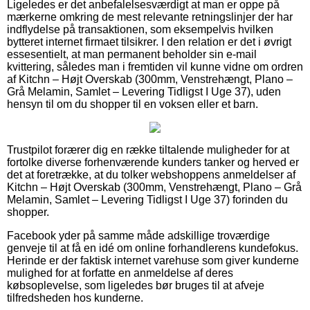
Ligeledes er det anbefalelsesværdigt at man er oppe på
mærkerne omkring de mest relevante retningslinjer der har
indflydelse på transaktionen, som eksempelvis hvilken
bytteret internet firmaet tilsikrer. I den relation er det i øvrigt
essesentielt, at man permanent beholder sin e-mail
kvittering, således man i fremtiden vil kunne vidne om ordren
af Kitchn – Højt Overskab (300mm, Venstrehængt, Plano –
Grå Melamin, Samlet – Levering Tidligst I Uge 37), uden
hensyn til om du shopper til en voksen eller et barn.
Trustpilot forærer dig en række tiltalende muligheder for at
fortolke diverse forhenværende kunders tanker og herved er
det at foretrække, at du tolker webshoppens anmeldelser af
Kitchn – Højt Overskab (300mm, Venstrehængt, Plano – Grå
Melamin, Samlet – Levering Tidligst I Uge 37) forinden du
shopper.
Facebook yder på samme måde adskillige troværdige
genveje til at få en idé om online forhandlerens kundefokus.
Herinde er der faktisk internet varehuse som giver kunderne
mulighed for at forfatte en anmeldelse af deres
købsoplevelse, som ligeledes bør bruges til at afveje
tilfredsheden hos kunderne.