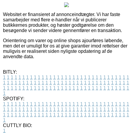
Websitet er finansieret af annonceindtægter. Vi har faste
samarbejder med flere e-handler når vi publicerer
butikkernes produkter, og høster godtgørelse om den
besøgende vi sender videre gennemfører en transaktion.
Orientering om varer og online shops ajourføres løbende,
men det er umuligt for os at give garantier imod rettelser der
muligvis er realiseret siden nyligste opdatering af de
anvendte data.
BITLY:
1
1
1
1
1
1
1
1
1
1
1
1
1
1
1
1
1
1
1
1
1
1
1
1
1
1
1
1
1
1
1
1
1
1
1
1
1
1
1
1
1
1
1
1
1
1
1
1
1
1
1
1
1
1
1
1
1
1
1
1
1
1
1
1
1
1
1
1
1
1
1
1
1
1
1
1
1
1
1
1
1
1
1
1
1
1
1
1
1
1
1
1
1
1
1
1
1
1
1
1
SPOTIFY:
1
1
1
1
1
1
1
1
1
1
1
1
1
1
1
1
1
1
1
1
1
1
1
1
1
1
1
1
1
1
1
1
1
1
1
1
1
1
1
1
1
1
1
1
1
1
1
1
1
1
1
1
1
1
1
1
1
1
1
1
1
1
1
1
1
1
1
1
1
1
1
1
1
1
1
1
1
1
1
1
1
1
1
1
1
1
1
1
1
1
1
1
1
1
1
1
1
1
1
1
CUTTLY BIO:
1