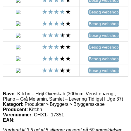
Besøg webshop
Besøg webshop
Besøg webshop
Besøg webshop
Besøg webshop
Besøg webshop
Besøg webshop
Navn:
Kitchn – Højt Overskab (300mm, Venstrehængt,
Plano – Grå Melamin, Samlet – Levering Tidligst I Uge 37)
Kategori:
Produkter > Bryggers > Bryggersskabe
Producent:
Kitchn
Varenummer:
OHX1-_17351
EAN:
Vurderet til
3.5
ud af 5 stjerner baseret på
50
anmeldelser