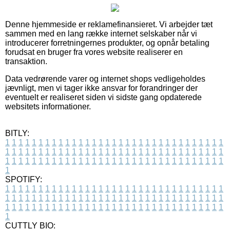
Denne hjemmeside er reklamefinansieret. Vi arbejder tæt
sammen med en lang række internet selskaber når vi
introducerer forretningernes produkter, og opnår betaling
forudsat en bruger fra vores website realiserer en
transaktion.
Data vedrørende varer og internet shops vedligeholdes
jævnligt, men vi tager ikke ansvar for forandringer der
eventuelt er realiseret siden vi sidste gang opdaterede
websitets informationer.
BITLY:
1
1
1
1
1
1
1
1
1
1
1
1
1
1
1
1
1
1
1
1
1
1
1
1
1
1
1
1
1
1
1
1
1
1
1
1
1
1
1
1
1
1
1
1
1
1
1
1
1
1
1
1
1
1
1
1
1
1
1
1
1
1
1
1
1
1
1
1
1
1
1
1
1
1
1
1
1
1
1
1
1
1
1
1
1
1
1
1
1
1
1
1
1
1
1
1
1
1
1
1
SPOTIFY:
1
1
1
1
1
1
1
1
1
1
1
1
1
1
1
1
1
1
1
1
1
1
1
1
1
1
1
1
1
1
1
1
1
1
1
1
1
1
1
1
1
1
1
1
1
1
1
1
1
1
1
1
1
1
1
1
1
1
1
1
1
1
1
1
1
1
1
1
1
1
1
1
1
1
1
1
1
1
1
1
1
1
1
1
1
1
1
1
1
1
1
1
1
1
1
1
1
1
1
1
CUTTLY BIO: