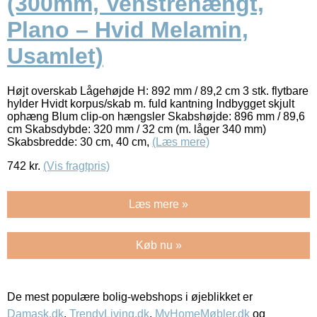
(300mm, Venstrehængt,
Plano – Hvid Melamin,
Usamlet)
Højt overskab Lågehøjde H: 892 mm / 89,2 cm 3 stk. flytbare
hylder Hvidt korpus/skab m. fuld kantning Indbygget skjult
ophæng Blum clip-on hængsler Skabshøjde: 896 mm / 89,6
cm Skabsdybde: 320 mm / 32 cm (m. låger 340 mm)
Skabsbredde: 30 cm, 40 cm,
(Læs mere)
742
kr.
(Vis fragtpris)
Læs mere »
Køb nu »
De mest populære bolig-webshops i øjeblikket er
Damask.dk
,
TrendyLiving.dk
,
MyHomeMøbler.dk
og