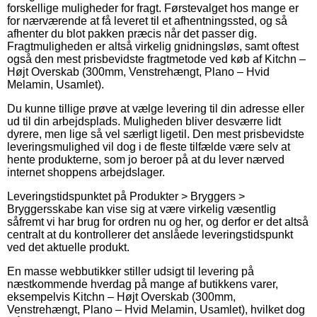
forskellige muligheder for fragt. Førstevalget hos mange er
for nærværende at få leveret til et afhentningssted, og så
afhenter du blot pakken præcis når det passer dig.
Fragtmuligheden er altså virkelig gnidningsløs, samt oftest
også den mest prisbevidste fragtmetode ved køb af Kitchn –
Højt Overskab (300mm, Venstrehængt, Plano – Hvid
Melamin, Usamlet).
Du kunne tillige prøve at vælge levering til din adresse eller
ud til din arbejdsplads. Muligheden bliver desværre lidt
dyrere, men lige så vel særligt ligetil. Den mest prisbevidste
leveringsmulighed vil dog i de fleste tilfælde være selv at
hente produkterne, som jo beroer på at du lever nærved
internet shoppens arbejdslager.
Leveringstidspunktet på Produkter > Bryggers >
Bryggersskabe kan vise sig at være virkelig væsentlig
såfremt vi har brug for ordren nu og her, og derfor er det altså
centralt at du kontrollerer det anslåede leveringstidspunkt
ved det aktuelle produkt.
En masse webbutikker stiller udsigt til levering på
næstkommende hverdag på mange af butikkens varer,
eksempelvis Kitchn – Højt Overskab (300mm,
Venstrehængt, Plano – Hvid Melamin, Usamlet), hvilket dog