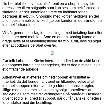
Du bør blot ikke overse, at såfremt en e-shop frembyder
deres varer til en salgspris som kan ses som helt fantastisk
tiltalende, er det undertiden være en indikator for en
bedragerisk e-butik. Shopping med kort er heldigvis en del
af en bestemmelse, hvilket hjælper kunden imod svindlende
internet forhandlere.
Vi slår generelt et slag for bestillinger med betalingskort eller
betalinger med mobilen. Som en anden løsning kunne du
drage nytte af et afbetalingstilbud fra fx ViaBill, hvis du higer
efter at godtgøre beløbet over tid.
Før folk køber i en Kitchn internet handler kan de altid læse
e-shoppens forretningsbetingelser, det er dog almindeligvis
et omfattende arbejde.
Alternativet er at efterse om netshoppen er tilsluttet e-
mærket, da det længe har været en tilkendegivelse af at
internet shoppen efterlever de gældende danske regler,
tillige med at internet selskabet hyppigt kontrolleres af
sagkyndige som mestrer vedtægterne på området. Desuden
giver det dig lejlighed til support, når du får vanskeligheder i
forbindelse med din bestilling.