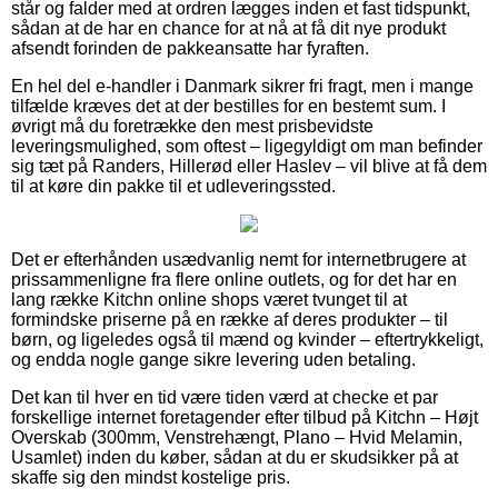
står og falder med at ordren lægges inden et fast tidspunkt,
sådan at de har en chance for at nå at få dit nye produkt
afsendt forinden de pakkeansatte har fyraften.
En hel del e-handler i Danmark sikrer fri fragt, men i mange
tilfælde kræves det at der bestilles for en bestemt sum. I
øvrigt må du foretrække den mest prisbevidste
leveringsmulighed, som oftest – ligegyldigt om man befinder
sig tæt på Randers, Hillerød eller Haslev – vil blive at få dem
til at køre din pakke til et udleveringssted.
Det er efterhånden usædvanlig nemt for internetbrugere at
prissammenligne fra flere online outlets, og for det har en
lang række Kitchn online shops været tvunget til at
formindske priserne på en række af deres produkter – til
børn, og ligeledes også til mænd og kvinder – eftertrykkeligt,
og endda nogle gange sikre levering uden betaling.
Det kan til hver en tid være tiden værd at checke et par
forskellige internet foretagender efter tilbud på Kitchn – Højt
Overskab (300mm, Venstrehængt, Plano – Hvid Melamin,
Usamlet) inden du køber, sådan at du er skudsikker på at
skaffe sig den mindst kostelige pris.