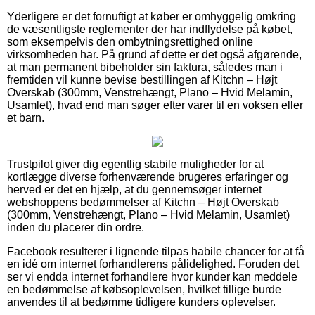
Yderligere er det fornuftigt at køber er omhyggelig omkring
de væsentligste reglementer der har indflydelse på købet,
som eksempelvis den ombytningsrettighed online
virksomheden har. På grund af dette er det også afgørende,
at man permanent bibeholder sin faktura, således man i
fremtiden vil kunne bevise bestillingen af Kitchn – Højt
Overskab (300mm, Venstrehængt, Plano – Hvid Melamin,
Usamlet), hvad end man søger efter varer til en voksen eller
et barn.
Trustpilot giver dig egentlig stabile muligheder for at
kortlægge diverse forhenværende brugeres erfaringer og
herved er det en hjælp, at du gennemsøger internet
webshoppens bedømmelser af Kitchn – Højt Overskab
(300mm, Venstrehængt, Plano – Hvid Melamin, Usamlet)
inden du placerer din ordre.
Facebook resulterer i lignende tilpas habile chancer for at få
en idé om internet forhandlerens pålidelighed. Foruden det
ser vi endda internet forhandlere hvor kunder kan meddele
en bedømmelse af købsoplevelsen, hvilket tillige burde
anvendes til at bedømme tidligere kunders oplevelser.