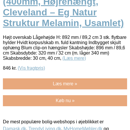
(400mm, Højrehængt,
Cleveland – Eg Natur
Struktur Melamin, Usamlet)
Højt overskab Lågehøjde H: 892 mm / 89,2 cm 3 stk. flytbare
hylder Hvidt korpus/skab m. fuld kantning Indbygget skjult
ophæng Blum clip-on hængsler Skabshøjde: 896 mm / 89,6
cm Skabsdybde: 320 mm / 32 cm (m. låger 340 mm)
Skabsbredde: 30 cm, 40 cm,
(Læs mere)
846
kr.
(Vis fragtpris)
Læs mere »
Køb nu »
De mest populære bolig-webshops i øjeblikket er
Damask.dk
,
TrendyLiving.dk
,
MyHomeMøbler.dk
og