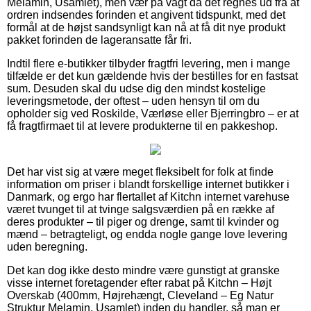
Melamin, Usamlet), men vær på vagt da det regnes ud fra at
ordren indsendes forinden et angivent tidspunkt, med det
formål at de højst sandsynligt kan nå at få dit nye produkt
pakket forinden de lageransatte får fri.
Indtil flere e-butikker tilbyder fragtfri levering, men i mange
tilfælde er det kun gældende hvis der bestilles for en fastsat
sum. Desuden skal du udse dig den mindst kostelige
leveringsmetode, der oftest – uden hensyn til om du
opholder sig ved Roskilde, Værløse eller Bjerringbro – er at
få fragtfirmaet til at levere produkterne til en pakkeshop.
Det har vist sig at være meget fleksibelt for folk at finde
information om priser i blandt forskellige internet butikker i
Danmark, og ergo har flertallet af Kitchn internet varehuse
været tvunget til at tvinge salgsværdien på en række af
deres produkter – til piger og drenge, samt til kvinder og
mænd – betragteligt, og endda nogle gange love levering
uden beregning.
Det kan dog ikke desto mindre være gunstigt at granske
visse internet foretagender efter rabat på Kitchn – Højt
Overskab (400mm, Højrehængt, Cleveland – Eg Natur
Struktur Melamin, Usamlet) inden du handler, så man er