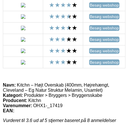
Besøg webshop
Besøg webshop
Besøg webshop
Besøg webshop
Besøg webshop
Besøg webshop
Navn:
Kitchn – Højt Overskab (400mm, Højrehængt,
Cleveland – Eg Natur Struktur Melamin, Usamlet)
Kategori:
Produkter > Bryggers > Bryggersskabe
Producent:
Kitchn
Varenummer:
OHX1-_17419
EAN:
Vurderet til
3.6
ud af 5 stjerner baseret på
8
anmeldelser