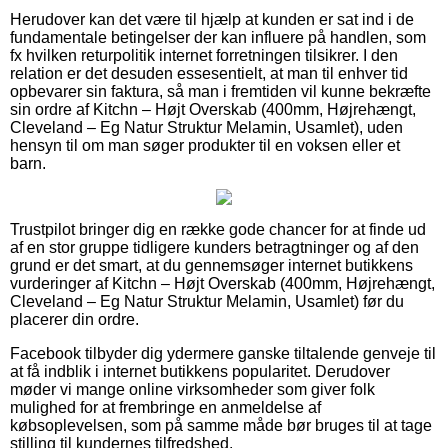
Herudover kan det være til hjælp at kunden er sat ind i de
fundamentale betingelser der kan influere på handlen, som
fx hvilken returpolitik internet forretningen tilsikrer. I den
relation er det desuden essesentielt, at man til enhver tid
opbevarer sin faktura, så man i fremtiden vil kunne bekræfte
sin ordre af Kitchn – Højt Overskab (400mm, Højrehængt,
Cleveland – Eg Natur Struktur Melamin, Usamlet), uden
hensyn til om man søger produkter til en voksen eller et
barn.
Trustpilot bringer dig en række gode chancer for at finde ud
af en stor gruppe tidligere kunders betragtninger og af den
grund er det smart, at du gennemsøger internet butikkens
vurderinger af Kitchn – Højt Overskab (400mm, Højrehængt,
Cleveland – Eg Natur Struktur Melamin, Usamlet) før du
placerer din ordre.
Facebook tilbyder dig ydermere ganske tiltalende genveje til
at få indblik i internet butikkens popularitet. Derudover
møder vi mange online virksomheder som giver folk
mulighed for at frembringe en anmeldelse af
købsoplevelsen, som på samme måde bør bruges til at tage
stilling til kundernes tilfredshed.