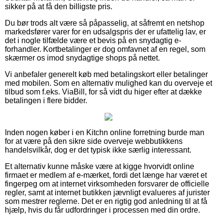
sikker på at få den billigste pris.
Du bør trods alt være så påpasselig, at såfremt en netshop
markedsfører varer for en udsalgspris der er ufattelig lav, er
det i nogle tilfælde være et bevis på en snydagtig e-
forhandler. Kortbetalinger er dog omfavnet af en regel, som
skærmer os imod snydagtige shops på nettet.
Vi anbefaler generelt køb med betalingskort eller betalinger
med mobilen. Som en alternativ mulighed kan du overveje et
tilbud som f.eks. ViaBill, for så vidt du higer efter at dække
betalingen i flere bidder.
Inden nogen køber i en Kitchn online forretning burde man
for at være på den sikre side overveje webbutikkens
handelsvilkår, dog er det typisk ikke særlig interessant.
Et alternativ kunne måske være at kigge hvorvidt online
firmaet er medlem af e-mærket, fordi det længe har været et
fingerpeg om at internet virksomheden forsvarer de officielle
regler, samt at internet butikken jævnligt evalueres af jurister
som mestrer reglerne. Det er en rigtig god anledning til at få
hjælp, hvis du får udfordringer i processen med din ordre.