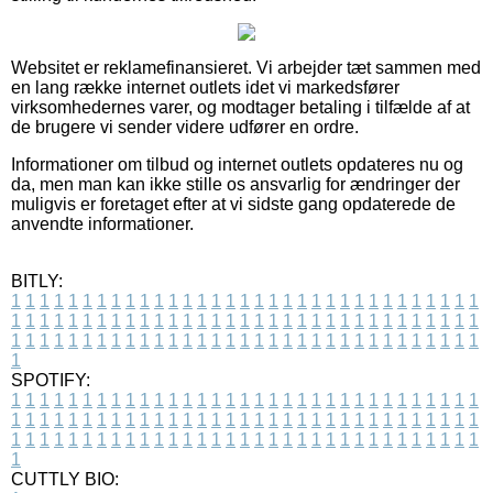
Websitet er reklamefinansieret. Vi arbejder tæt sammen med
en lang række internet outlets idet vi markedsfører
virksomhedernes varer, og modtager betaling i tilfælde af at
de brugere vi sender videre udfører en ordre.
Informationer om tilbud og internet outlets opdateres nu og
da, men man kan ikke stille os ansvarlig for ændringer der
muligvis er foretaget efter at vi sidste gang opdaterede de
anvendte informationer.
BITLY:
1
1
1
1
1
1
1
1
1
1
1
1
1
1
1
1
1
1
1
1
1
1
1
1
1
1
1
1
1
1
1
1
1
1
1
1
1
1
1
1
1
1
1
1
1
1
1
1
1
1
1
1
1
1
1
1
1
1
1
1
1
1
1
1
1
1
1
1
1
1
1
1
1
1
1
1
1
1
1
1
1
1
1
1
1
1
1
1
1
1
1
1
1
1
1
1
1
1
1
1
SPOTIFY:
1
1
1
1
1
1
1
1
1
1
1
1
1
1
1
1
1
1
1
1
1
1
1
1
1
1
1
1
1
1
1
1
1
1
1
1
1
1
1
1
1
1
1
1
1
1
1
1
1
1
1
1
1
1
1
1
1
1
1
1
1
1
1
1
1
1
1
1
1
1
1
1
1
1
1
1
1
1
1
1
1
1
1
1
1
1
1
1
1
1
1
1
1
1
1
1
1
1
1
1
CUTTLY BIO: