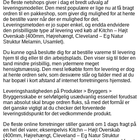
De fleste netshops giver i dag et bredt udvalg af
leveringsmodeller. Den mest populære er lige nu at få bragt
ordren til en pakkeshop, som giver dig mulighed for at hente
de bestilte varer når der er mulighed for det.
Leveringsmetoden er jo super enkel, og endda endvidere
den prisbilligste type af levering ved køb af Kitchn – Højt
Overskab (400mm, Højrehængt, Cleveland – Eg Natur
Struktur Melamin, Usamlet).
Du kunne også beslutte dig for at bestille varerne til levering
hjem til dig eller til din arbejdsplads. Den viser sig til tider en
tand mindre prisbillig, men ydermere meget
hensigtsmæssig. Den mest letkøbte form for levering er dog
at hente ordren selv, som desværre står og falder med at du
har bopæl i kort afstand af internet forretningens hjemsted.
Leveringshastigheden på Produkter > Bryggers >
Bryggersskabe er selvfølgelig usædvanlig essentiel forudsat
man absolut skal bruge ordren fluks, så med det formål er
det ganske vigtigt at du checker det forventede
leveringstidspunkt for det vedkommende produkt.
De fleste online forretninger stiller garanti om 1 dags fragt på
en hel del varer, eksempelvis Kitchn – Højt Overskab
(400mm, Højrehængt, Cleveland – Eg Natur Struktur