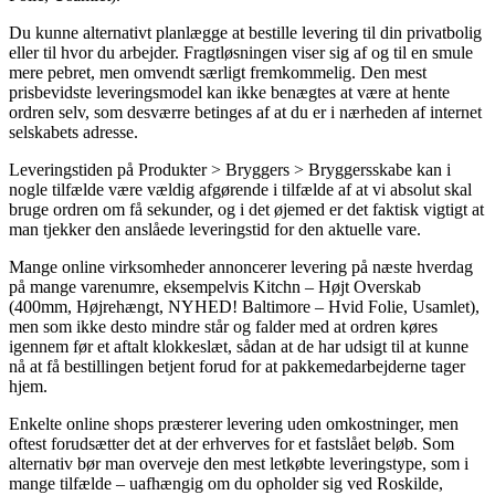
Du kunne alternativt planlægge at bestille levering til din privatbolig
eller til hvor du arbejder. Fragtløsningen viser sig af og til en smule
mere pebret, men omvendt særligt fremkommelig. Den mest
prisbevidste leveringsmodel kan ikke benægtes at være at hente
ordren selv, som desværre betinges af at du er i nærheden af internet
selskabets adresse.
Leveringstiden på Produkter > Bryggers > Bryggersskabe kan i
nogle tilfælde være vældig afgørende i tilfælde af at vi absolut skal
bruge ordren om få sekunder, og i det øjemed er det faktisk vigtigt at
man tjekker den anslåede leveringstid for den aktuelle vare.
Mange online virksomheder annoncerer levering på næste hverdag
på mange varenumre, eksempelvis Kitchn – Højt Overskab
(400mm, Højrehængt, NYHED! Baltimore – Hvid Folie, Usamlet),
men som ikke desto mindre står og falder med at ordren køres
igennem før et aftalt klokkeslæt, sådan at de har udsigt til at kunne
nå at få bestillingen betjent forud for at pakkemedarbejderne tager
hjem.
Enkelte online shops præsterer levering uden omkostninger, men
oftest forudsætter det at der erhverves for et fastslået beløb. Som
alternativ bør man overveje den mest letkøbte leveringstype, som i
mange tilfælde – uafhængig om du opholder sig ved Roskilde,