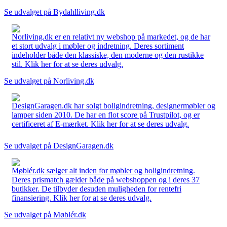
Se udvalget på Bydahlliving.dk
Norliving.dk er en relativt ny webshop på markedet, og de har
et stort udvalg i møbler og indretning. Deres sortiment
indeholder både den klassiske, den moderne og den rustikke
stil. Klik her for at se deres udvalg.
Se udvalget på Norliving.dk
DesignGaragen.dk har solgt boligindretning, designermøbler og
lamper siden 2010. De har en flot score på Trustpilot, og er
certificeret af E-mærket. Klik her for at se deres udvalg.
Se udvalget på DesignGaragen.dk
Møblér.dk sælger alt inden for møbler og boligindretning.
Deres prismatch gælder både på webshoppen og i deres 37
butikker. De tilbyder desuden muligheden for rentefri
finansiering. Klik her for at se deres udvalg.
Se udvalget på Møblér.dk