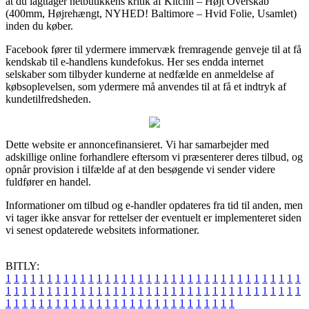
at du iagttager netbutikkens kritik af Kitchn – Højt Overskab
(400mm, Højrehængt, NYHED! Baltimore – Hvid Folie, Usamlet)
inden du køber.
Facebook fører til ydermere immervæk fremragende genveje til at få
kendskab til e-handlens kundefokus. Her ses endda internet
selskaber som tilbyder kunderne at nedfælde en anmeldelse af
købsoplevelsen, som ydermere må anvendes til at få et indtryk af
kundetilfredsheden.
Dette website er annoncefinansieret. Vi har samarbejder med
adskillige online forhandlere eftersom vi præsenterer deres tilbud, og
opnår provision i tilfælde af at den besøgende vi sender videre
fuldfører en handel.
Informationer om tilbud og e-handler opdateres fra tid til anden, men
vi tager ikke ansvar for rettelser der eventuelt er implementeret siden
vi senest opdaterede websitets informationer.
BITLY:
1
1
1
1
1
1
1
1
1
1
1
1
1
1
1
1
1
1
1
1
1
1
1
1
1
1
1
1
1
1
1
1
1
1
1
1
1
1
1
1
1
1
1
1
1
1
1
1
1
1
1
1
1
1
1
1
1
1
1
1
1
1
1
1
1
1
1
1
1
1
1
1
1
1
1
1
1
1
1
1
1
1
1
1
1
1
1
1
1
1
1
1
1
1
1
1
1
1
1
1