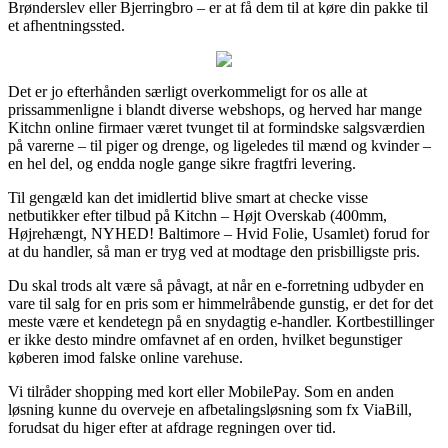
Brønderslev eller Bjerringbro – er at få dem til at køre din pakke til
et afhentningssted.
Det er jo efterhånden særligt overkommeligt for os alle at
prissammenligne i blandt diverse webshops, og herved har mange
Kitchn online firmaer været tvunget til at formindske salgsværdien
på varerne – til piger og drenge, og ligeledes til mænd og kvinder –
en hel del, og endda nogle gange sikre fragtfri levering.
Til gengæld kan det imidlertid blive smart at checke visse
netbutikker efter tilbud på Kitchn – Højt Overskab (400mm,
Højrehængt, NYHED! Baltimore – Hvid Folie, Usamlet) forud for
at du handler, så man er tryg ved at modtage den prisbilligste pris.
Du skal trods alt være så påvagt, at når en e-forretning udbyder en
vare til salg for en pris som er himmelråbende gunstig, er det for det
meste være et kendetegn på en snydagtig e-handler. Kortbestillinger
er ikke desto mindre omfavnet af en orden, hvilket begunstiger
køberen imod falske online varehuse.
Vi tilråder shopping med kort eller MobilePay. Som en anden
løsning kunne du overveje en afbetalingsløsning som fx ViaBill,
forudsat du higer efter at afdrage regningen over tid.