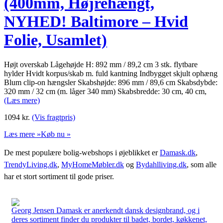
(400mm, Højrehængt,
NYHED! Baltimore – Hvid
Folie, Usamlet)
Højt overskab Lågehøjde H: 892 mm / 89,2 cm 3 stk. flytbare
hylder Hvidt korpus/skab m. fuld kantning Indbygget skjult ophæng
Blum clip-on hængsler Skabshøjde: 896 mm / 89,6 cm Skabsdybde:
320 mm / 32 cm (m. låger 340 mm) Skabsbredde: 30 cm, 40 cm,
(Læs mere)
1094
kr.
(Vis fragtpris)
Læs mere »
Køb nu »
De mest populære bolig-webshops i øjeblikket er
Damask.dk
,
TrendyLiving.dk
,
MyHomeMøbler.dk
og
Bydahlliving.dk
, som alle
har et stort sortiment til gode priser.
Georg Jensen Damask er anerkendt dansk designbrand, og i
deres sortiment finder du produkter til badet, bordet, køkkenet,