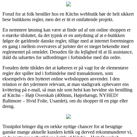
Forud for at folk bestiller hos en Kitchn webbutik bør de helt sikkert
bese butikkens regler, men det er tit et omfattende projekt.
En nemmere løsning kan være at finde ud af om online shoppen er
e-mærke tilsluttet, da det typisk er en antydning af at e-butikken
følger de gældende danske regler, tillige med at internet forretningen
en gang i mellem overværes af jurister der er meget bekendte med
reglementet på området. Desuden får du lejlighed til at få assistance,
ifald du udsættes for udfordringer i forbindelse med din ordre.
Foruden dette tilrådes det at køberen er på vagt for de elementære
regler der spiller ind i forbindelse med transaktionen, som
eksempelvis den bytteret online webshoppen anvender. I den
relation er det ydermere relevant, at man stadigvæk opbevarer ens
kvittering på e-mail, så man når som helst kan bevidne sin bestilling
af Kitchn – Højt Overskab (400mm, Højrehængt, NYHED!
Baltimore – Hvid Folie, Usamlet), om du shopper til en pige eller
dreng.
Trustpilot bringer dig en række nyttige chancer for at besigtige
ganske mange aktuelle kunders kritik og derved rekommanderer vi,