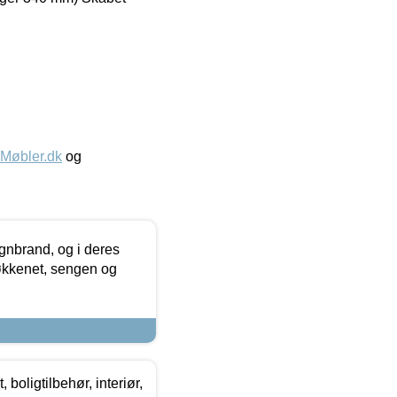
øbler.dk
og
nbrand, og i deres
køkkenet, sengen og
boligtilbehør, interiør,