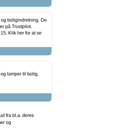
 og boligindretning. De
r på Trustpilot.
5. Klik her for at se
g lamper til bolig,
 fra bl.a. deres
mer og