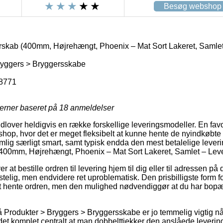
Besøg webshop
rskab (400mm, Højrehængt, Phoenix – Mat Sort Lakeret, Samlet –
ryggers > Bryggersskabe
8771
jerner baseret på
18
anmeldelser
dlover heldigvis en række forskellige leveringsmodeller. En favo
shop, hvor det er meget fleksibelt at kunne hente de nyindkøbte p
mlig særligt smart, samt typisk endda den mest betalelige leve
400mm, Højrehængt, Phoenix – Mat Sort Lakeret, Samlet – Lever
t bestille ordren til levering hjem til dig eller til adressen på 
elig, men endvidere ret uproblematisk. Den prisbilligste form fo
t hente ordren, men den mulighed nødvendiggør at du har bop
Produkter > Bryggers > Bryggersskabe er jo temmelig vigtig nå
r det komplet centralt at man dobbelttjekker den anslåede leveri