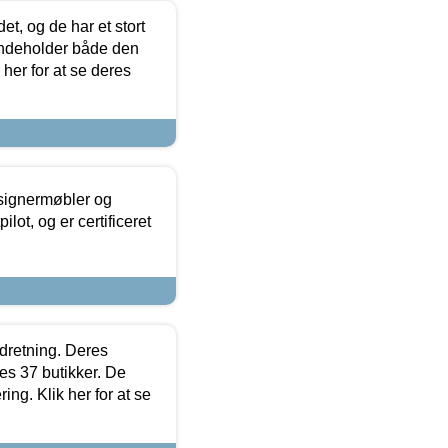
t, og de har et stort
 indeholder både den
 her for at se deres
esignermøbler og
lot, og er certificeret
ndretning. Deres
s 37 butikker. De
ing. Klik her for at se