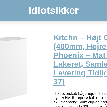
Idiotsikker
Kitchn – Højt
(400mm, Højr
Phoenix – Mat
Lakeret, Samle
Levering Tidli
37)
Højt overskab Lågehøjde H:892 
hylder Hvidt korpus/skab m. ful
skjult ophæng Blum clip-on hæ
mm Skabsdybde 320 mm (m. lå