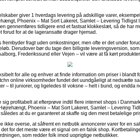
selskaber giver 1 hverdags levering på adskillige varer, eksempe
ængt, Phoenix – Mat Sort Lakeret, Samlet – Levering Tidligst 
ren gennemføres tidligere end et fastsat klokkeslæt, så de har mu
et forud for at de lageransatte drager hjemad.
ts frembyder fragt uden omkostninger, men ofte er det under foru
 beløb. Derudover bør du tage den billigste leveringsversion, 
alborg, Frederikssund eller Vejen – vil være at få kørt produkter
sibelt for alle og enhver at finde information om priser i blandt f
itchn online virksomheder fundet det uundgåeligt at nedsætte sa
ter – til juniorer, og ligeledes til voksne – helt i bund, og endd
 sig profitabelt at efterprøve indtil flere internet shops i Danmark
jrehængt, Phoenix – Mat Sort Lakeret, Samlet – Levering Tidli
åledes at du er garanteret at skaffe sig den mest betalelige pri
 ikke overse, at såfremt en netbutik annoncerer varer for en sal
det for det meste være et signal om en falsk shop. Kortbetaling
rdningen, som redder folk imod uoprigtige netbutikker.