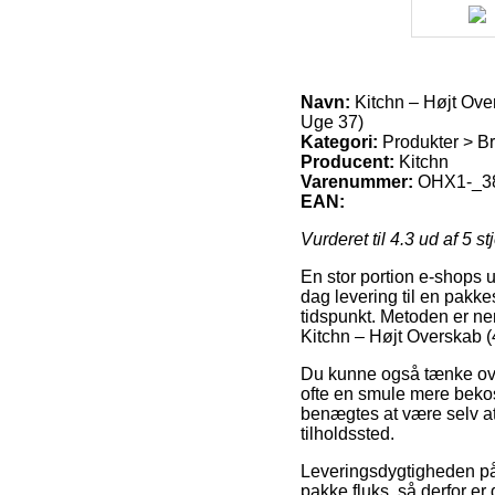
Navn:
Kitchn – Højt Ove
Uge 37)
Kategori:
Produkter > B
Producent:
Kitchn
Varenummer:
OHX1-_3
EAN:
Vurderet til
4.3
ud af 5 st
En stor portion e-shops u
dag levering til en pakke
tidspunkt. Metoden er ne
Kitchn – Højt Overskab (
Du kunne også tænke over a
ofte en smule mere bekost
benægtes at være selv a
tilholdssted.
Leveringsdygtigheden på 
pakke fluks, så derfor e