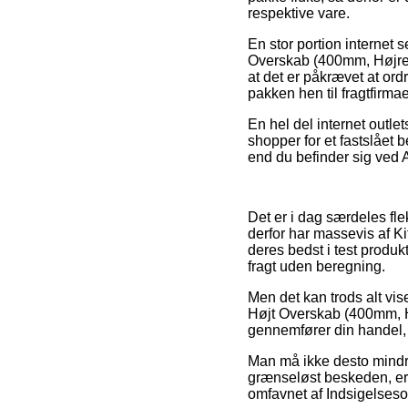
respektive vare.
En stor portion internet 
Overskab (400mm, Højreh
at det er påkrævet at ord
pakken hen til fragtfirma
En hel del internet outle
shopper for et fastslået
end du befinder sig ved A
Det er i dag særdeles flek
derfor har massevis af K
deres bedst i test produk
fragt uden beregning.
Men det kan trods alt vise
Højt Overskab (400mm, Hø
gennemfører din handel, s
Man må ikke desto mindre
grænseløst beskeden, er 
omfavnet af Indsigelseso