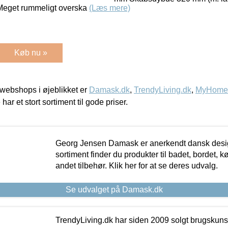
 Meget rummeligt overska
(Læs mere)
Køb nu »
webshops i øjeblikket er
Damask.dk
,
TrendyLiving.dk
,
MyHomeM
 har et stort sortiment til gode priser.
Georg Jensen Damask er anerkendt dansk desig
sortiment finder du produkter til badet, bordet, 
andet tilbehør. Klik her for at se deres udvalg.
Se udvalget på Damask.dk
TrendyLiving.dk har siden 2009 solgt brugskunst, 