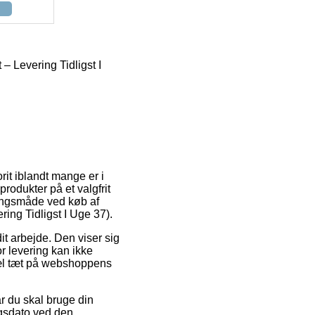
 Levering Tidligst I
rit iblandt mange er i
rodukter på et valgfrit
ringsmåde ved køb af
ing Tidligst I Uge 37).
dit arbejde. Den viser sig
r levering kan ikke
æl tæt på webshoppens
r du skal bruge din
ngsdato ved den