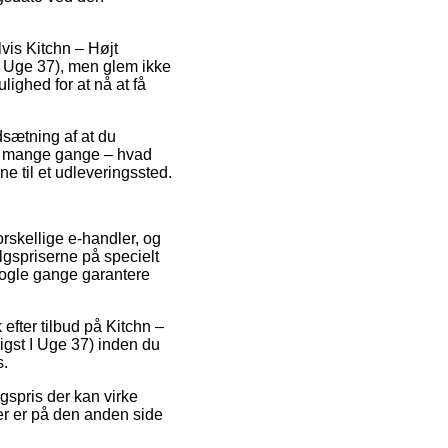
lvis Kitchn – Højt
I Uge 37), men glem ikke
lighed for at nå at få
dsætning af at du
som mange gange – hvad
ne til et udleveringssted.
orskellige e-handler, og
lgspriserne på specielt
a nogle gange garantere
 efter tilbud på Kitchn –
gst I Uge 37) inden du
s.
gspris der kan virke
er er på den anden side