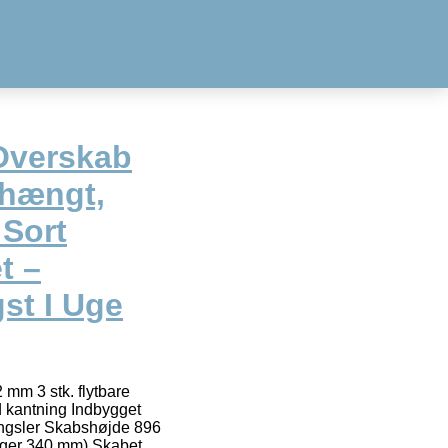
 Overskab
ehængt,
 Sort
t –
gst I Uge
mm 3 stk. flytbare
d kantning Indbygget
ngsler Skabshøjde 896
ger 340 mm) Skabet