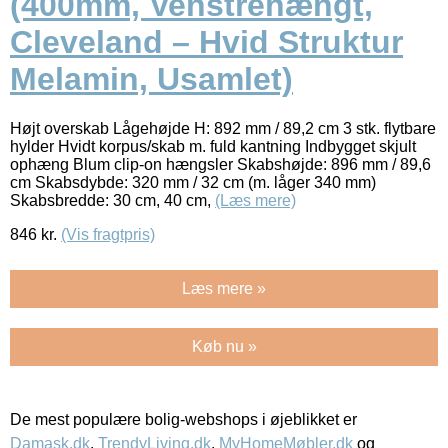
(400mm, Venstrehængt,
Cleveland – Hvid Struktur
Melamin, Usamlet)
Højt overskab Lågehøjde H: 892 mm / 89,2 cm 3 stk. flytbare
hylder Hvidt korpus/skab m. fuld kantning Indbygget skjult
ophæng Blum clip-on hængsler Skabshøjde: 896 mm / 89,6
cm Skabsdybde: 320 mm / 32 cm (m. låger 340 mm)
Skabsbredde: 30 cm, 40 cm,
(Læs mere)
846
kr.
(Vis fragtpris)
Læs mere »
Køb nu »
De mest populære bolig-webshops i øjeblikket er
Damask.dk
,
TrendyLiving.dk
,
MyHomeMøbler.dk
og