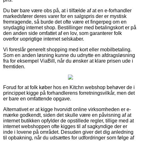
Du bør bare være obs på, at i tilfælde af at en e-forhandler
markedsfører deres varer for en salgspris der er mystisk
fremragende, så burde det ofte være et fingerpeg om en
snydagtig internet shop. Bestillinger med betalingskort er på
den anden side omfattet af en lov, som garanterer folk
overfor uoprigtige internet selskaber.
Vi foreslår generelt shopping med kort eller mobilbetaling.
Som en anden løsning kunne du udnytte en afdragsløsning
fra for eksempel ViaBill, når du ønsker at klare prisen ude i
fremtiden.
Forud for at folk køber hos en Kitchn webshop behøver de i
princippet kigge på forhandlerens forretningsvilkår, men det
er bare en omfattende opgave.
Alternativet er at kigge hvorvidt online virksomheden er e-
mærke godkendt, siden det skulle være en påvisning af at
internet butikken opfylder de opstillede regler, tillige med at
internet webshoppen ofte kigges til af sagkyndige der er
inde i lovene på området. Desuden giver det dig anledning
til opbakning, når du udsættes for udfordringer som følge af