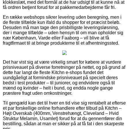
klokkeslæt, med det formål at de har udsigt til at kunne nå at
få ordren betjent forud for at pakkemedarbejderne får fri.
En række webshops sikrer levering uden beregning, men i
de fleste tilfælde kun ifald du shopper for et præcist beløb.
Desuden må man tage den prisbilligste leveringsløsning,
der i mange tilfælde – uden hensyn til om man opholder sig
nær København, Varde eller Faaborg – vil blive at få
fragtfirmaet til at bringe produkterne til et afhentningssted.
Det har vist sig at være virkelig smart for købere at vurdere
prisniveauet på diverse forretninger på nettet, og på grund af
dette har langt de fleste Kitchn e-shops fundet det
uundgåeligt at formindske prisniveauet på specielt deres
bedst i test produkter – til juniorer, og endvidere også til
mænd og kvinder – helt i bund, og endda nogle gange
præstere fragt uden omkostninger.
Til gengæld kan det til hver en tid vise sig rentabelt at efterse
et par forskellige online forhandlere efter tilbud på Kitchn –
Højt Overskab (400mm, Venstrehængt, Cleveland – Hvid
Struktur Melamin, Usamlet) forud for at du gennemfører din
bestilling, sådan at man er sikker på at få fat i den skarpeste
pris.