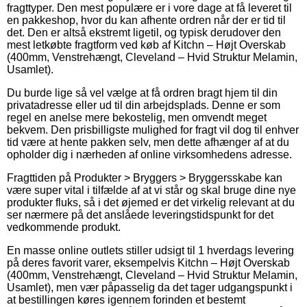
fragttyper. Den mest populære er i vore dage at få leveret til
en pakkeshop, hvor du kan afhente ordren når der er tid til
det. Den er altså ekstremt ligetil, og typisk derudover den
mest letkøbte fragtform ved køb af Kitchn – Højt Overskab
(400mm, Venstrehængt, Cleveland – Hvid Struktur Melamin,
Usamlet).
Du burde lige så vel vælge at få ordren bragt hjem til din
privatadresse eller ud til din arbejdsplads. Denne er som
regel en anelse mere bekostelig, men omvendt meget
bekvem. Den prisbilligste mulighed for fragt vil dog til enhver
tid være at hente pakken selv, men dette afhænger af at du
opholder dig i nærheden af online virksomhedens adresse.
Fragttiden på Produkter > Bryggers > Bryggersskabe kan
være super vital i tilfælde af at vi står og skal bruge dine nye
produkter fluks, så i det øjemed er det virkelig relevant at du
ser nærmere på det anslåede leveringstidspunkt for det
vedkommende produkt.
En masse online outlets stiller udsigt til 1 hverdags levering
på deres favorit varer, eksempelvis Kitchn – Højt Overskab
(400mm, Venstrehængt, Cleveland – Hvid Struktur Melamin,
Usamlet), men vær påpasselig da det tager udgangspunkt i
at bestillingen køres igennem forinden et bestemt