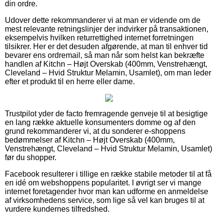
din ordre.
Udover dette rekommanderer vi at man er vidende om de
mest relevante retningslinjer der indvirker på transaktionen,
eksempelvis hvilken returrettighed internet forretningen
tilsikrer. Her er det desuden afgørende, at man til enhver tid
bevarer ens ordremail, så man når som helst kan bekræfte
handlen af Kitchn – Højt Overskab (400mm, Venstrehængt,
Cleveland – Hvid Struktur Melamin, Usamlet), om man leder
efter et produkt til en herre eller dame.
Trustpilot yder de facto fremragende genveje til at besigtige
en lang række aktuelle konsumenters domme og af den
grund rekommanderer vi, at du sonderer e-shoppens
bedømmelser af Kitchn – Højt Overskab (400mm,
Venstrehængt, Cleveland – Hvid Struktur Melamin, Usamlet)
før du shopper.
Facebook resulterer i tillige en række stabile metoder til at få
en idé om webshoppens popularitet. I øvrigt ser vi mange
internet foretagender hvor man kan udforme en anmeldelse
af virksomhedens service, som lige så vel kan bruges til at
vurdere kundernes tilfredshed.