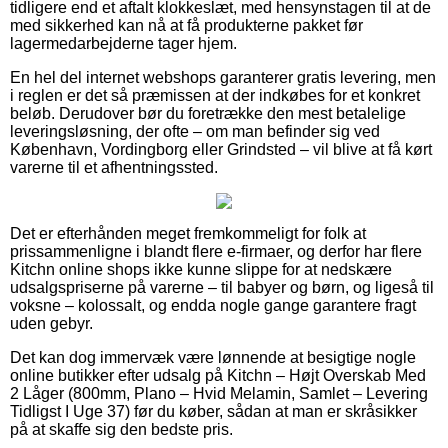
tidligere end et aftalt klokkeslæt, med hensynstagen til at de
med sikkerhed kan nå at få produkterne pakket før
lagermedarbejderne tager hjem.
En hel del internet webshops garanterer gratis levering, men
i reglen er det så præmissen at der indkøbes for et konkret
beløb. Derudover bør du foretrække den mest betalelige
leveringsløsning, der ofte – om man befinder sig ved
København, Vordingborg eller Grindsted – vil blive at få kørt
varerne til et afhentningssted.
Det er efterhånden meget fremkommeligt for folk at
prissammenligne i blandt flere e-firmaer, og derfor har flere
Kitchn online shops ikke kunne slippe for at nedskære
udsalgspriserne på varerne – til babyer og børn, og ligeså til
voksne – kolossalt, og endda nogle gange garantere fragt
uden gebyr.
Det kan dog immervæk være lønnende at besigtige nogle
online butikker efter udsalg på Kitchn – Højt Overskab Med
2 Låger (800mm, Plano – Hvid Melamin, Samlet – Levering
Tidligst I Uge 37) før du køber, sådan at man er skråsikker
på at skaffe sig den bedste pris.