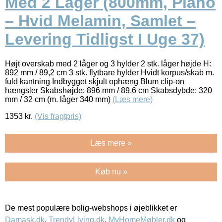
Med 2 Låger (800mm, Plano
– Hvid Melamin, Samlet –
Levering Tidligst I Uge 37)
Højt overskab med 2 låger og 3 hylder 2 stk. låger højde H:
892 mm / 89,2 cm 3 stk. flytbare hylder Hvidt korpus/skab m.
fuld kantning Indbygget skjult ophæng Blum clip-on
hængsler Skabshøjde: 896 mm / 89,6 cm Skabsdybde: 320
mm / 32 cm (m. låger 340 mm)
(Læs mere)
1353
kr.
(Vis fragtpris)
Læs mere »
Køb nu »
De mest populære bolig-webshops i øjeblikket er
Damask.dk
,
TrendyLiving.dk
,
MyHomeMøbler.dk
og