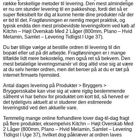
række forskellige metoder til levering. Den mest almindelige
er nu om stunder levering til en pakkeshop, fordi det så er
super fleksibelt for dig at kunne hente dine produkter når der
er tid til det. Fragtløsningen er nemlig meget praktisk, og
typisk endda den mest prisbevidste leveringsform ved køb af
Kitchn – Højt Overskab Med 2 Låger (800mm, Plano – Hvid
Melamin, Samlet – Levering Tidligst I Uge 37).
Du bør tillige vælge at bestille ordren til levering til din
bopæl eller ud på dit arbejde. Fragtløsningen er i mange
tilfælde lidt mere bekostelig, men også ret så bekvem. Den
mest betalelige leveringsmanér vil dog altid vise sig at være
at du selv henter ordren, men det beroer på at du er tæt på
internet firmaets hjemsted.
Antal dages levering på Produkter > Bryggers >
Bryggersskabe kan vise sig at være rigtig bestemmende
såfremt vi har behov for produktet om kort tid, så herved er
det tydeligvis aktuelt at vi studerer den estimerede
leveringstid ved den aktuelle vare.
Temmelig mange online forhandlere lover dag-til-dag fragt
på flere produkter, eksempelvis Kitchn – Højt Overskab Med
2 Låger (800mm, Plano – Hvid Melamin, Samlet – Levering
Tidligst I Uge 37), hvilket dog påkræver at ordren laves