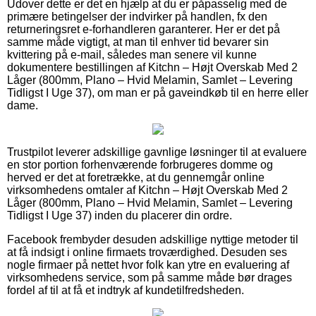
Udover dette er det en hjælp at du er påpasselig med de
primære betingelser der indvirker på handlen, fx den
returneringsret e-forhandleren garanterer. Her er det på
samme måde vigtigt, at man til enhver tid bevarer sin
kvittering på e-mail, således man senere vil kunne
dokumentere bestillingen af Kitchn – Højt Overskab Med 2
Låger (800mm, Plano – Hvid Melamin, Samlet – Levering
Tidligst I Uge 37), om man er på gaveindkøb til en herre eller
dame.
Trustpilot leverer adskillige gavnlige løsninger til at evaluere
en stor portion forhenværende forbrugeres domme og
herved er det at foretrække, at du gennemgår online
virksomhedens omtaler af Kitchn – Højt Overskab Med 2
Låger (800mm, Plano – Hvid Melamin, Samlet – Levering
Tidligst I Uge 37) inden du placerer din ordre.
Facebook frembyder desuden adskillige nyttige metoder til
at få indsigt i online firmaets troværdighed. Desuden ses
nogle firmaer på nettet hvor folk kan ytre en evaluering af
virksomhedens service, som på samme måde bør drages
fordel af til at få et indtryk af kundetilfredsheden.