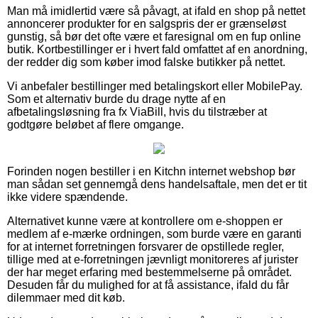
Man må imidlertid være så påvagt, at ifald en shop på nettet
annoncerer produkter for en salgspris der er grænseløst
gunstig, så bør det ofte være et faresignal om en fup online
butik. Kortbestillinger er i hvert fald omfattet af en anordning,
der redder dig som køber imod falske butikker på nettet.
Vi anbefaler bestillinger med betalingskort eller MobilePay.
Som et alternativ burde du drage nytte af en
afbetalingsløsning fra fx ViaBill, hvis du tilstræber at
godtgøre beløbet af flere omgange.
Forinden nogen bestiller i en Kitchn internet webshop bør
man sådan set gennemgå dens handelsaftale, men det er tit
ikke videre spændende.
Alternativet kunne være at kontrollere om e-shoppen er
medlem af e-mærke ordningen, som burde være en garanti
for at internet forretningen forsvarer de opstillede regler,
tillige med at e-forretningen jævnligt monitoreres af jurister
der har meget erfaring med bestemmelserne på området.
Desuden får du mulighed for at få assistance, ifald du får
dilemmaer med dit køb.