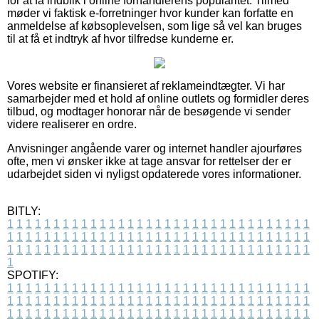
for at få indblik i online forhandlerens popularitet. Tilmed
møder vi faktisk e-forretninger hvor kunder kan forfatte en
anmeldelse af købsoplevelsen, som lige så vel kan bruges
til at få et indtryk af hvor tilfredse kunderne er.
Vores website er finansieret af reklameindtægter. Vi har
samarbejder med et hold af online outlets og formidler deres
tilbud, og modtager honorar når de besøgende vi sender
videre realiserer en ordre.
Anvisninger angående varer og internet handler ajourføres
ofte, men vi ønsker ikke at tage ansvar for rettelser der er
udarbejdet siden vi nyligst opdaterede vores informationer.
BITLY:
1
1
1
1
1
1
1
1
1
1
1
1
1
1
1
1
1
1
1
1
1
1
1
1
1
1
1
1
1
1
1
1
1
1
1
1
1
1
1
1
1
1
1
1
1
1
1
1
1
1
1
1
1
1
1
1
1
1
1
1
1
1
1
1
1
1
1
1
1
1
1
1
1
1
1
1
1
1
1
1
1
1
1
1
1
1
1
1
1
1
1
1
1
1
1
1
1
1
1
1
SPOTIFY:
1
1
1
1
1
1
1
1
1
1
1
1
1
1
1
1
1
1
1
1
1
1
1
1
1
1
1
1
1
1
1
1
1
1
1
1
1
1
1
1
1
1
1
1
1
1
1
1
1
1
1
1
1
1
1
1
1
1
1
1
1
1
1
1
1
1
1
1
1
1
1
1
1
1
1
1
1
1
1
1
1
1
1
1
1
1
1
1
1
1
1
1
1
1
1
1
1
1
1