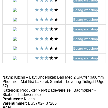
Besøg webshop
Besøg webshop
Besøg webshop
Besøg webshop
Besøg webshop
Besøg webshop
Besøg webshop
Navn:
Kitchn – Lavt Underskab Bad Med 2 Skuffer (600mm,
Phoenix – Mat Grå Lakeret, Samlet – Levering Tidligst I Uge
37)
Kategori:
Produkter > Nyt Badeværelse | Badmøbler >
Skabe til badeværelse
Producent:
Kitchn
Varenummer:
BS57X2-_37265
EAN: