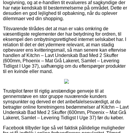
lovgivning, og at e-handlen tit evalueres af sagkyndige der
har nøje kendskab til bestemmelserne på området. Dette er
desuden en god lejlighed til opbakning, når du oplever
dilemmaer ved din shopping.
Tilsvarende tilrådes det at man er vaks omkring de
væsentligste reglementer der har betydning for ordren, til
eksempel den ombytningsrettighed internet selskabet har. I
relation til det er det ydermere relevant, at man stadig
opbevarer ens kvitteringsmail, så man senere kan eftervise
handlen af Kitchn – Lavt Underskab Bad Med 2 Skuffer
(600mm, Phoenix – Mat Grå Lakeret, Samlet – Levering
Tidligst I Uge 37), uafhængig om du efterspørger produkter
til en kvinde eller mand.
Trustpilot fører til rigtig anstændige genveje til at
gennemstøve en stor gruppe nuværende kunders
synspunkter og derved er det anbefalelsesværdigt, at du
betragter online forretningens bedømmelser af Kitchn – Lavt
Underskab Bad Med 2 Skuffer (600mm, Phoenix – Mat Grå
Lakeret, Samlet – Levering Tidligst I Uge 37) før du køber.
Facebook tilbyder lige så vel faktisk pålidelige muligheder