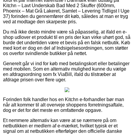
forbi et par internet varehuse i Danmark efter udsalg på
Kitchn – Lavt Underskab Bad Med 2 Skuffer (600mm,
Phoenix – Mat Grå Lakeret, Samlet – Levering Tidligst I Uge
37) forinden du gennemfører dit køb, således at man er tryg
ved at modtage den skarpeste pris.
Du må ikke desto mindre være så påpasselig, at ifald en e-
shop udlover et produkt til en pris der kan virke uhørt god, så
burde det undertiden være et bevis på en falsk netbutik. Køb
med kort er dog en del af Indsigelsesordningen, som støtter
os overfor svindlende butikker på nettet.
Generelt går vi ind for køb med betalingskort eller betalinger
med mobilen. Som en alternativ mulighed kunne du vælge
en afdragsordning som fx ViaBill, ifald du tilstræber at
afdrage prisen over flere uger.
Forinden folk handler hos en Kitchn e-forhandler bør man
når alt kommer til alt overveje shoppens forretningsaftale,
dog er det for det meste en omfattende opgave.
Et nemmere alternativ kan være at se nærmere på om
netbutikken er medlem af e-mærket, hvilket typisk er et
signal om at netbutikken efterfølger den officielle danske