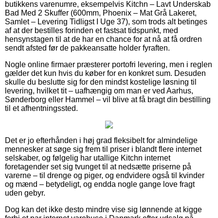
butikkens varenumre, eksempelvis Kitchn – Lavt Underskab
Bad Med 2 Skuffer (600mm, Phoenix – Mat Grå Lakeret,
Samlet – Levering Tidligst I Uge 37), som trods alt betinges
af at der bestilles forinden et fastsat tidspunkt, med
hensynstagen til at de har en chance for at nå at få ordren
sendt afsted før de pakkeansatte holder fyraften.
Nogle online firmaer præsterer portofri levering, men i reglen
gælder det kun hvis du køber for en konkret sum. Desuden
skulle du beslutte sig for den mindst kostelige løsning til
levering, hvilket tit – uafhængig om man er ved Aarhus,
Sønderborg eller Hammel – vil blive at få bragt din bestilling
til et afhentningssted.
Det er jo efterhånden i høj grad fleksibelt for almindelige
mennesker at søge sig frem til priser i blandt flere internet
selskaber, og følgelig har utallige Kitchn internet
foretagender set sig tvunget til at nedsætte priserne på
varerne – til drenge og piger, og endvidere også til kvinder
og mænd – betydeligt, og endda nogle gange love fragt
uden gebyr.
Dog kan det ikke desto mindre vise sig lønnende at kigge