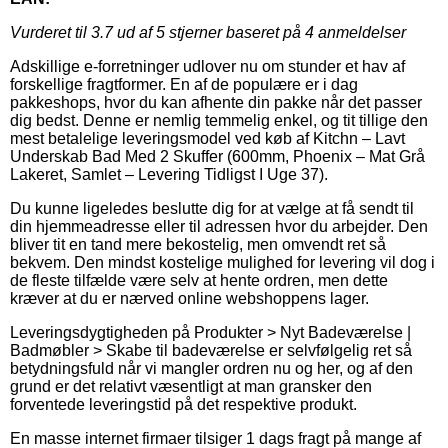
Vurderet til
3.7
ud af 5 stjerner baseret på
4
anmeldelser
Adskillige e-forretninger udlover nu om stunder et hav af
forskellige fragtformer. En af de populære er i dag
pakkeshops, hvor du kan afhente din pakke når det passer
dig bedst. Denne er nemlig temmelig enkel, og tit tillige den
mest betalelige leveringsmodel ved køb af Kitchn – Lavt
Underskab Bad Med 2 Skuffer (600mm, Phoenix – Mat Grå
Lakeret, Samlet – Levering Tidligst I Uge 37).
Du kunne ligeledes beslutte dig for at vælge at få sendt til
din hjemmeadresse eller til adressen hvor du arbejder. Den
bliver tit en tand mere bekostelig, men omvendt ret så
bekvem. Den mindst kostelige mulighed for levering vil dog i
de fleste tilfælde være selv at hente ordren, men dette
kræver at du er nærved online webshoppens lager.
Leveringsdygtigheden på Produkter > Nyt Badeværelse |
Badmøbler > Skabe til badeværelse er selvfølgelig ret så
betydningsfuld når vi mangler ordren nu og her, og af den
grund er det relativt væsentligt at man gransker den
forventede leveringstid på det respektive produkt.
En masse internet firmaer tilsiger 1 dags fragt på mange af