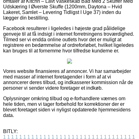
omtaler af Kitchn – Lavt Vaskeskab Bad Med 2 Skuffer Med
Udskæring I Øverste Skuffe (1200mm, Daytona – Hvid
Lakeret, Samlet – Levering Tidligst I Uge 37) inden du
lægger din bestilling.
Facebook resulterer i ligeledes i højeste grad pålidelige
genveje til at få indsigt i internet forretningens troværdighed.
Tilmed ser vi endda online outlets hvor det er muligt at
registrere en bedømmelse af ordreforløbet, hvilket ligeledes
kan bruges til at fornemme hvor tilfredse kunderne er.
Vores website finansieres af annoncer. Vi har samarbejder
med masser af internet foretagender i form af at vi
annoncerer deres tilbud, og indkasserer kommission når de
personer vi sender videre foretager et indkøb.
Oplysninger omkring tilbud og e-forhandlere værnes om
hele tiden, men vi tager forbehold for korrektioner der er
blevet foretaget siden vi nyligst opdaterede hjemmesidens
data.
BITLY:
1
1
1
1
1
1
1
1
1
1
1
1
1
1
1
1
1
1
1
1
1
1
1
1
1
1
1
1
1
1
1
1
1