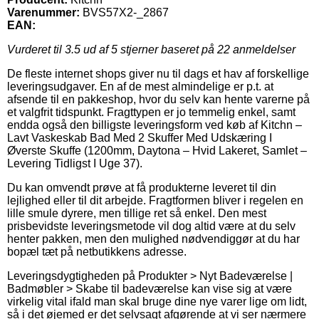
Varenummer:
BVS57X2-_2867
EAN:
Vurderet til
3.5
ud af 5 stjerner baseret på
22
anmeldelser
De fleste internet shops giver nu til dags et hav af forskellige
leveringsudgaver. En af de mest almindelige er p.t. at
afsende til en pakkeshop, hvor du selv kan hente varerne på
et valgfrit tidspunkt. Fragttypen er jo temmelig enkel, samt
endda også den billigste leveringsform ved køb af Kitchn –
Lavt Vaskeskab Bad Med 2 Skuffer Med Udskæring I
Øverste Skuffe (1200mm, Daytona – Hvid Lakeret, Samlet –
Levering Tidligst I Uge 37).
Du kan omvendt prøve at få produkterne leveret til din
lejlighed eller til dit arbejde. Fragtformen bliver i regelen en
lille smule dyrere, men tillige ret så enkel. Den mest
prisbevidste leveringsmetode vil dog altid være at du selv
henter pakken, men den mulighed nødvendiggør at du har
bopæl tæt på netbutikkens adresse.
Leveringsdygtigheden på Produkter > Nyt Badeværelse |
Badmøbler > Skabe til badeværelse kan vise sig at være
virkelig vital ifald man skal bruge dine nye varer lige om lidt,
så i det øjemed er det selvsagt afgørende at vi ser nærmere