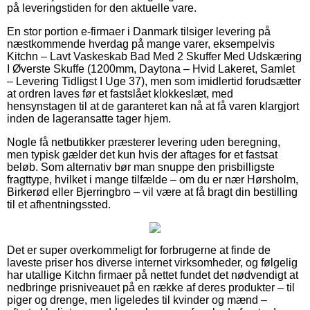
på leveringstiden for den aktuelle vare.
En stor portion e-firmaer i Danmark tilsiger levering på
næstkommende hverdag på mange varer, eksempelvis
Kitchn – Lavt Vaskeskab Bad Med 2 Skuffer Med Udskæring
I Øverste Skuffe (1200mm, Daytona – Hvid Lakeret, Samlet
– Levering Tidligst I Uge 37), men som imidlertid forudsætter
at ordren laves før et fastslået klokkeslæt, med
hensynstagen til at de garanteret kan nå at få varen klargjort
inden de lageransatte tager hjem.
Nogle få netbutikker præsterer levering uden beregning,
men typisk gælder det kun hvis der aftages for et fastsat
beløb. Som alternativ bør man snuppe den prisbilligste
fragttype, hvilket i mange tilfælde – om du er nær Hørsholm,
Birkerød eller Bjerringbro – vil være at få bragt din bestilling
til et afhentningssted.
Det er super overkommeligt for forbrugerne at finde de
laveste priser hos diverse internet virksomheder, og følgelig
har utallige Kitchn firmaer på nettet fundet det nødvendigt at
nedbringe prisniveauet på en række af deres produkter – til
piger og drenge, men ligeledes til kvinder og mænd –