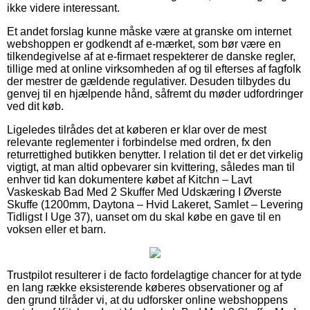
ikke videre interessant.
Et andet forslag kunne måske være at granske om internet
webshoppen er godkendt af e-mærket, som bør være en
tilkendegivelse af at e-firmaet respekterer de danske regler,
tillige med at online virksomheden af og til efterses af fagfolk
der mestrer de gældende regulativer. Desuden tilbydes du
genvej til en hjælpende hånd, såfremt du møder udfordringer
ved dit køb.
Ligeledes tilrådes det at køberen er klar over de mest
relevante reglementer i forbindelse med ordren, fx den
returrettighed butikken benytter. I relation til det er det virkelig
vigtigt, at man altid opbevarer sin kvittering, således man til
enhver tid kan dokumentere købet af Kitchn – Lavt
Vaskeskab Bad Med 2 Skuffer Med Udskæring I Øverste
Skuffe (1200mm, Daytona – Hvid Lakeret, Samlet – Levering
Tidligst I Uge 37), uanset om du skal købe en gave til en
voksen eller et barn.
Trustpilot resulterer i de facto fordelagtige chancer for at tyde
en lang række eksisterende køberes observationer og af
den grund tilråder vi, at du udforsker online webshoppens