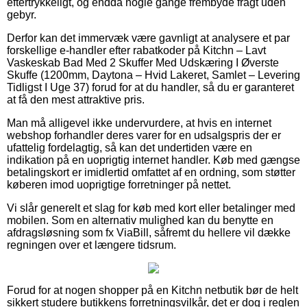
eftertrykkeligt, og endda nogle gange frembyde fragt uden
gebyr.
Derfor kan det immervæk være gavnligt at analysere et par
forskellige e-handler efter rabatkoder på Kitchn – Lavt
Vaskeskab Bad Med 2 Skuffer Med Udskæring I Øverste
Skuffe (1200mm, Daytona – Hvid Lakeret, Samlet – Levering
Tidligst I Uge 37) forud for at du handler, så du er garanteret
at få den mest attraktive pris.
Man må alligevel ikke undervurdere, at hvis en internet
webshop forhandler deres varer for en udsalgspris der er
ufattelig fordelagtig, så kan det undertiden være en
indikation på en uoprigtig internet handler. Køb med gængse
betalingskort er imidlertid omfattet af en ordning, som støtter
køberen imod uoprigtige forretninger på nettet.
Vi slår generelt et slag for køb med kort eller betalinger med
mobilen. Som en alternativ mulighed kan du benytte en
afdragsløsning som fx ViaBill, såfremt du hellere vil dække
regningen over et længere tidsrum.
Forud for at nogen shopper på en Kitchn netbutik bør de helt
sikkert studere butikkens forretningsvilkår, det er dog i reglen