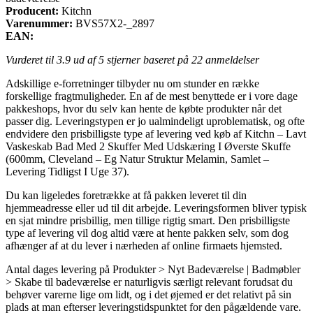
Producent:
Kitchn
Varenummer:
BVS57X2-_2897
EAN:
Vurderet til
3.9
ud af 5 stjerner baseret på
22
anmeldelser
Adskillige e-forretninger tilbyder nu om stunder en række
forskellige fragtmuligheder. En af de mest benyttede er i vore dage
pakkeshops, hvor du selv kan hente de købte produkter når det
passer dig. Leveringstypen er jo ualmindeligt uproblematisk, og ofte
endvidere den prisbilligste type af levering ved køb af Kitchn – Lavt
Vaskeskab Bad Med 2 Skuffer Med Udskæring I Øverste Skuffe
(600mm, Cleveland – Eg Natur Struktur Melamin, Samlet –
Levering Tidligst I Uge 37).
Du kan ligeledes foretrække at få pakken leveret til din
hjemmeadresse eller ud til dit arbejde. Leveringsformen bliver typisk
en sjat mindre prisbillig, men tillige rigtig smart. Den prisbilligste
type af levering vil dog altid være at hente pakken selv, som dog
afhænger af at du lever i nærheden af online firmaets hjemsted.
Antal dages levering på Produkter > Nyt Badeværelse | Badmøbler
> Skabe til badeværelse er naturligvis særligt relevant forudsat du
behøver varerne lige om lidt, og i det øjemed er det relativt på sin
plads at man efterser leveringstidspunktet for den pågældende vare.