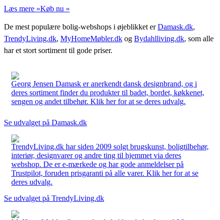
Læs mere »
Køb nu »
De mest populære bolig-webshops i øjeblikket er
Damask.dk
,
TrendyLiving.dk
,
MyHomeMøbler.dk
og
Bydahlliving.dk
, som alle
har et stort sortiment til gode priser.
Georg Jensen Damask er anerkendt dansk designbrand, og i
deres sortiment finder du produkter til badet, bordet, køkkenet,
sengen og andet tilbehør. Klik her for at se deres udvalg.
Se udvalget på Damask.dk
TrendyLiving.dk har siden 2009 solgt brugskunst, boligtilbehør,
interiør, designvarer og andre ting til hjemmet via deres
webshop. De er e-mærkede og har gode anmeldelser på
Trustpilot, foruden prisgaranti på alle varer. Klik her for at se
deres udvalg.
Se udvalget på TrendyLiving.dk