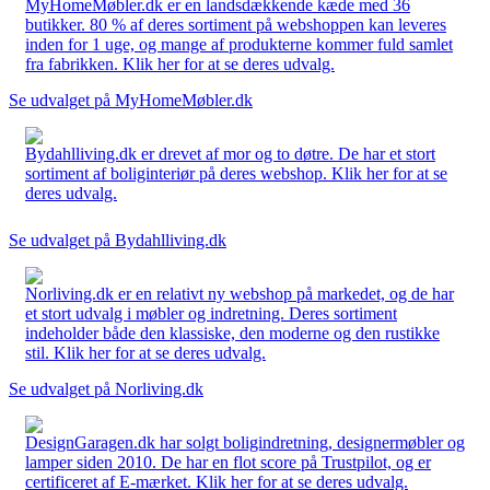
MyHomeMøbler.dk er en landsdækkende kæde med 36
butikker. 80 % af deres sortiment på webshoppen kan leveres
inden for 1 uge, og mange af produkterne kommer fuld samlet
fra fabrikken. Klik her for at se deres udvalg.
Se udvalget på MyHomeMøbler.dk
Bydahlliving.dk er drevet af mor og to døtre. De har et stort
sortiment af boliginteriør på deres webshop. Klik her for at se
deres udvalg.
Se udvalget på Bydahlliving.dk
Norliving.dk er en relativt ny webshop på markedet, og de har
et stort udvalg i møbler og indretning. Deres sortiment
indeholder både den klassiske, den moderne og den rustikke
stil. Klik her for at se deres udvalg.
Se udvalget på Norliving.dk
DesignGaragen.dk har solgt boligindretning, designermøbler og
lamper siden 2010. De har en flot score på Trustpilot, og er
certificeret af E-mærket. Klik her for at se deres udvalg.