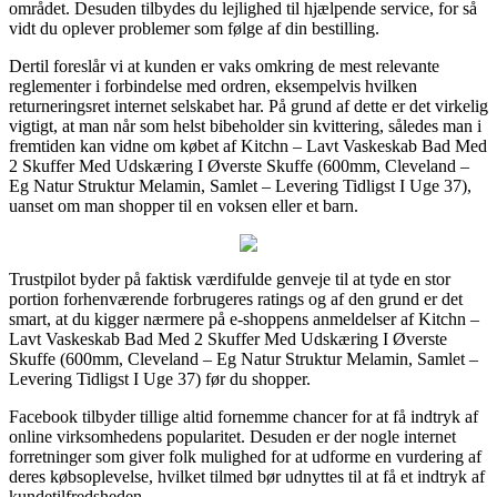
området. Desuden tilbydes du lejlighed til hjælpende service, for så
vidt du oplever problemer som følge af din bestilling.
Dertil foreslår vi at kunden er vaks omkring de mest relevante
reglementer i forbindelse med ordren, eksempelvis hvilken
returneringsret internet selskabet har. På grund af dette er det virkelig
vigtigt, at man når som helst bibeholder sin kvittering, således man i
fremtiden kan vidne om købet af Kitchn – Lavt Vaskeskab Bad Med
2 Skuffer Med Udskæring I Øverste Skuffe (600mm, Cleveland –
Eg Natur Struktur Melamin, Samlet – Levering Tidligst I Uge 37),
uanset om man shopper til en voksen eller et barn.
Trustpilot byder på faktisk værdifulde genveje til at tyde en stor
portion forhenværende forbrugeres ratings og af den grund er det
smart, at du kigger nærmere på e-shoppens anmeldelser af Kitchn –
Lavt Vaskeskab Bad Med 2 Skuffer Med Udskæring I Øverste
Skuffe (600mm, Cleveland – Eg Natur Struktur Melamin, Samlet –
Levering Tidligst I Uge 37) før du shopper.
Facebook tilbyder tillige altid fornemme chancer for at få indtryk af
online virksomhedens popularitet. Desuden er der nogle internet
forretninger som giver folk mulighed for at udforme en vurdering af
deres købsoplevelse, hvilket tilmed bør udnyttes til at få et indtryk af
kundetilfredsheden.