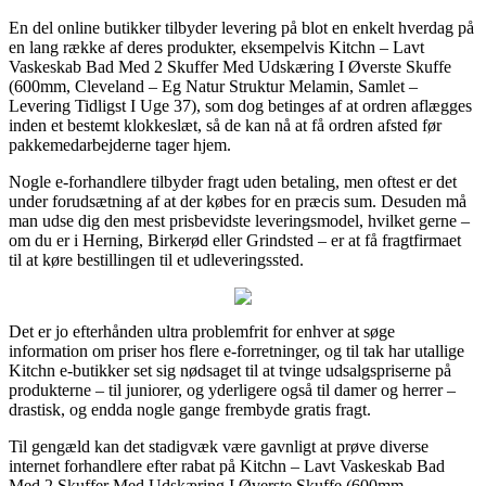
En del online butikker tilbyder levering på blot en enkelt hverdag på
en lang række af deres produkter, eksempelvis Kitchn – Lavt
Vaskeskab Bad Med 2 Skuffer Med Udskæring I Øverste Skuffe
(600mm, Cleveland – Eg Natur Struktur Melamin, Samlet –
Levering Tidligst I Uge 37), som dog betinges af at ordren aflægges
inden et bestemt klokkeslæt, så de kan nå at få ordren afsted før
pakkemedarbejderne tager hjem.
Nogle e-forhandlere tilbyder fragt uden betaling, men oftest er det
under forudsætning af at der købes for en præcis sum. Desuden må
man udse dig den mest prisbevidste leveringsmodel, hvilket gerne –
om du er i Herning, Birkerød eller Grindsted – er at få fragtfirmaet
til at køre bestillingen til et udleveringssted.
Det er jo efterhånden ultra problemfrit for enhver at søge
information om priser hos flere e-forretninger, og til tak har utallige
Kitchn e-butikker set sig nødsaget til at tvinge udsalgspriserne på
produkterne – til juniorer, og yderligere også til damer og herrer –
drastisk, og endda nogle gange frembyde gratis fragt.
Til gengæld kan det stadigvæk være gavnligt at prøve diverse
internet forhandlere efter rabat på Kitchn – Lavt Vaskeskab Bad
Med 2 Skuffer Med Udskæring I Øverste Skuffe (600mm,