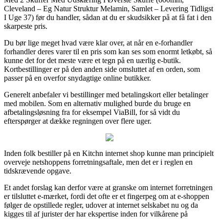
Cleveland – Eg Natur Struktur Melamin, Samlet – Levering Tidligst
I Uge 37) før du handler, sådan at du er skudsikker på at få fat i den
skarpeste pris.
Du bør lige meget hvad være klar over, at når en e-forhandler
forhandler deres varer til en pris som kan ses som enormt letkøbt, så
kunne det for det meste være et tegn på en uærlig e-butik.
Kortbestillinger er på den anden side omsluttet af en orden, som
passer på en overfor snydagtige online butikker.
Generelt anbefaler vi bestillinger med betalingskort eller betalinger
med mobilen. Som en alternativ mulighed burde du bruge en
afbetalingsløsning fra for eksempel ViaBill, for så vidt du
efterspørger at dække regningen over flere uger.
Inden folk bestiller på en Kitchn internet shop kunne man principielt
overveje netshoppens forretningsaftale, men det er i reglen en
tidskrævende opgave.
Et andet forslag kan derfor være at granske om internet forretningen
er tilsluttet e-mærket, fordi det ofte er et fingerpeg om at e-shoppen
følger de opstillede regler, udover at internet selskabet nu og da
kigges til af jurister der har ekspertise inden for vilkårene på