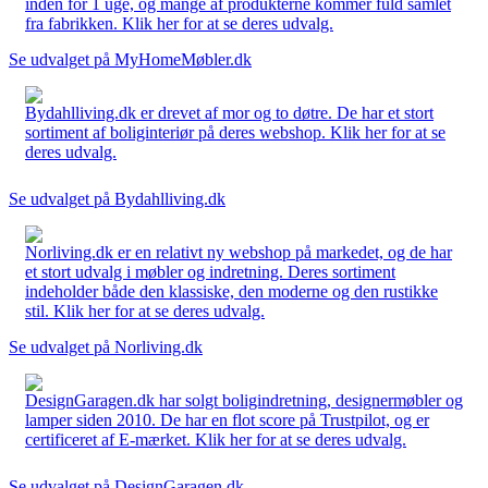
inden for 1 uge, og mange af produkterne kommer fuld samlet
fra fabrikken. Klik her for at se deres udvalg.
Se udvalget på MyHomeMøbler.dk
Bydahlliving.dk er drevet af mor og to døtre. De har et stort
sortiment af boliginteriør på deres webshop. Klik her for at se
deres udvalg.
Se udvalget på Bydahlliving.dk
Norliving.dk er en relativt ny webshop på markedet, og de har
et stort udvalg i møbler og indretning. Deres sortiment
indeholder både den klassiske, den moderne og den rustikke
stil. Klik her for at se deres udvalg.
Se udvalget på Norliving.dk
DesignGaragen.dk har solgt boligindretning, designermøbler og
lamper siden 2010. De har en flot score på Trustpilot, og er
certificeret af E-mærket. Klik her for at se deres udvalg.
Se udvalget på DesignGaragen.dk