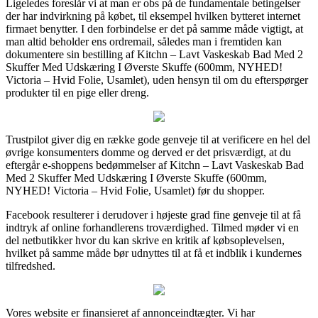
Ligeledes foreslår vi at man er obs på de fundamentale betingelser
der har indvirkning på købet, til eksempel hvilken bytteret internet
firmaet benytter. I den forbindelse er det på samme måde vigtigt, at
man altid beholder ens ordremail, således man i fremtiden kan
dokumentere sin bestilling af Kitchn – Lavt Vaskeskab Bad Med 2
Skuffer Med Udskæring I Øverste Skuffe (600mm, NYHED!
Victoria – Hvid Folie, Usamlet), uden hensyn til om du efterspørger
produkter til en pige eller dreng.
Trustpilot giver dig en række gode genveje til at verificere en hel del
øvrige konsumenters domme og derved er det prisværdigt, at du
eftergår e-shoppens bedømmelser af Kitchn – Lavt Vaskeskab Bad
Med 2 Skuffer Med Udskæring I Øverste Skuffe (600mm,
NYHED! Victoria – Hvid Folie, Usamlet) før du shopper.
Facebook resulterer i derudover i højeste grad fine genveje til at få
indtryk af online forhandlerens troværdighed. Tilmed møder vi en
del netbutikker hvor du kan skrive en kritik af købsoplevelsen,
hvilket på samme måde bør udnyttes til at få et indblik i kundernes
tilfredshed.
Vores website er finansieret af annonceindtægter. Vi har