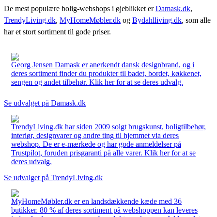
De mest populære bolig-webshops i øjeblikket er
Damask.dk
,
TrendyLiving.dk
,
MyHomeMøbler.dk
og
Bydahlliving.dk
, som alle
har et stort sortiment til gode priser.
Georg Jensen Damask er anerkendt dansk designbrand, og i
deres sortiment finder du produkter til badet, bordet, køkkenet,
sengen og andet tilbehør. Klik her for at se deres udvalg.
Se udvalget på Damask.dk
TrendyLiving.dk har siden 2009 solgt brugskunst, boligtilbehør,
interiør, designvarer og andre ting til hjemmet via deres
webshop. De er e-mærkede og har gode anmeldelser på
Trustpilot, foruden prisgaranti på alle varer. Klik her for at se
deres udvalg.
Se udvalget på TrendyLiving.dk
MyHomeMøbler.dk er en landsdækkende kæde med 36
butikker. 80 % af deres sortiment på webshoppen kan leveres