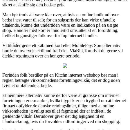
sikret at skaffe sig den bedste pris.
Man bør trods alt være klar over, at hvis en online butik udlover
bedst i test varer til salg for en salgspris der kan virke ufattelig
tiltalende, kunne det undertiden være en indikation på en uægte
shop. Handler med kort er imidlertid omsluttet af en forordning,
hvilket begunstiger folk overfor fup internet handler.
Vi tilråder generelt køb med kort eller MobilePay. Som alternativ
burde du overveje et tilbud fra f.eks. ViaBill, forudsat du gerne vil
dække regningen over en længere periode.
Forinden folk bestiller på en Kitchn internet webshop bør man i
reglen betragte virksomhedens forretningsvilkår, det er dog uden
tvivl et omfattende arbejde.
Et nemmere alternativ kunne derfor være at granske om internet
forretningen er e-mærket, hvilket typisk er en tryghed om at internet
firmaet opfylder de danske retningslinjer, tillige med at online
virksomheden jævnligt ses til af fagmænd der er indført i de
gældende vilkår. Derudover giver det dig lejlighed til en
håndsrækning, hvis du forvoldes udfordringer ved din shopping.