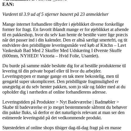
EAN:
Vurderet til
3.9
ud af 5 stjerner baseret på
23
anmeldelser
Mange internet forhandlere tilbyder i øjeblikket diverse forskellige
former for fragt. En favorit iblandt mange er for øjeblikket at afsende
til en pakkeshop, hvor du selv kan hente de bestilte varer lige præcis
når det passer ind i din kalender. Den er altså særligt smertefri, og tit
endvidere den prisbilligste leveringsmåde ved køb af Kitchn – Lavt
Vaskeskab Bad Med 2 Skuffer Med Udskæring I Øverste Skuffe
(600mm, NYHED! Victoria – Hvid Folie, Usamlet).
Du burde på samme måde beslutte dig for at bestille produkterne til
levering til din private bopæl eller til hvor du arbejder.
Leveringstypen er mange gange en tak mere bekostelig, men til
gengæld super ukompliceret. Den prisbilligste fragtmulighed er
unægtelig at du selv henter pakken, som jo står og falder med at du
opholder dig i nærheden af online forhandlerens adresse.
Leveringstiden på Produkter > Nyt Badeværelse | Badmøbler >
Skabe til badeværelse er jo meget bestemmende såfremt du behøver
din pakke fluks, så derfor er det naturligvis relevant at man ser den
estimerede leveringstid på det vedkommende produkt.
Størstedelen af online shops tilsiger dag-til-dag fragt på en masse