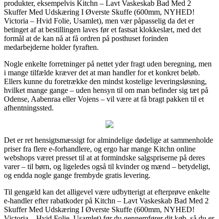
produkter, eksempelvis Kitchn – Lavt Vaskeskab Bad Med 2
Skuffer Med Udskæring I Øverste Skuffe (600mm, NYHED!
Victoria – Hvid Folie, Usamlet), men vær påpasselig da det er
betinget af at bestillingen laves før et fastsat klokkeslæt, med det
formål at de kan nå at få ordren på posthuset forinden
medarbejderne holder fyraften.
Nogle enkelte forretninger på nettet yder fragt uden beregning, men
i mange tilfælde kræver det at man handler for et konkret beløb.
Ellers kunne du foretrække den mindst kostelige leveringsløsning,
hvilket mange gange – uden hensyn til om man befinder sig tæt på
Odense, Aabenraa eller Vojens – vil være at få bragt pakken til et
afhentningssted.
Det er ret hensigtsmæssigt for almindelige dødelige at sammenholde
priser fra flere e-forhandlere, og ergo har mange Kitchn online
webshops været presset til at at formindske salgspriserne på deres
varer – til børn, og ligeledes også til kvinder og mænd – betydeligt,
og endda nogle gange frembyde gratis levering.
Til gengæld kan det alligevel være udbytterigt at efterprøve enkelte
e-handler efter rabatkoder på Kitchn – Lavt Vaskeskab Bad Med 2
Skuffer Med Udskæring I Øverste Skuffe (600mm, NYHED!
Victoria – Hvid Folie, Usamlet) før du gennemfører dit køb, så du er