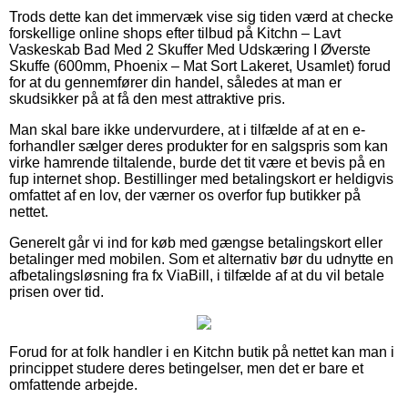
Trods dette kan det immervæk vise sig tiden værd at checke
forskellige online shops efter tilbud på Kitchn – Lavt
Vaskeskab Bad Med 2 Skuffer Med Udskæring I Øverste
Skuffe (600mm, Phoenix – Mat Sort Lakeret, Usamlet) forud
for at du gennemfører din handel, således at man er
skudsikker på at få den mest attraktive pris.
Man skal bare ikke undervurdere, at i tilfælde af at en e-
forhandler sælger deres produkter for en salgspris som kan
virke hamrende tiltalende, burde det tit være et bevis på en
fup internet shop. Bestillinger med betalingskort er heldigvis
omfattet af en lov, der værner os overfor fup butikker på
nettet.
Generelt går vi ind for køb med gængse betalingskort eller
betalinger med mobilen. Som et alternativ bør du udnytte en
afbetalingsløsning fra fx ViaBill, i tilfælde af at du vil betale
prisen over tid.
Forud for at folk handler i en Kitchn butik på nettet kan man i
princippet studere deres betingelser, men det er bare et
omfattende arbejde.