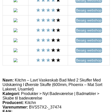
Besøg webshop
Besøg webshop
Besøg webshop
Besøg webshop
Besøg webshop
Besøg webshop
Besøg webshop
Navn:
Kitchn – Lavt Vaskeskab Bad Med 2 Skuffer Med
Udskæring I Øverste Skuffe (600mm, Phoenix – Mat Sort
Lakeret, Usamlet)
Kategori:
Produkter > Nyt Badeværelse | Badmøbler >
Skabe til badeværelse
Producent:
Kitchn
Varenummer:
BVS57X2-_37474
EAN: