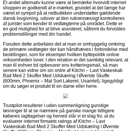
Et andet alternativ kunne være at bemærke hvorvidt internet
shoppen er godkendt af e-mærket, grundet at det længe har
været et sympol på at netbutikken understøtter gældende
dansk lovgivning, udover at den rutinemæssigt kontrolleres
af jurister som kender til vedtægterne på området. Dette er
en god mulighed for at blive assisteret, såfremt du forvoldes
problemstillinger med din handel.
Foruden dette anbefales det at man er omhyggelig omkring
de primære vedtægter der kan håndhæves i forbindelse med
bestillingen, som for eksempel hvilken byttepolitik online
virksomheden lover. I den relation er det samtidig relevant, at
man til enhver tid opbevarer ens kvitteringsmail, så man
senere kan vidne om sin ordre af Kitchn – Lavt Vaskeskab
Bad Med 2 Skuffer Med Udskæring I Øverste Skuffe
(600mm, Phoenix – Mat Sort Lakeret, Usamlet), ligegyldigt
om du søger et produkt til en dame eller herre.
Trustpilot resulterer i uden sammenligning gunstige
løsninger til at se nærmere på ganske mange tidligere
køberes iagttagelser og herved slår vi et slag for, at du
evaluerer internet firmaets ratings af Kitchn – Lavt
Vaskeskab Bad Med 2 Skuffer Med Udskæring I Øverste