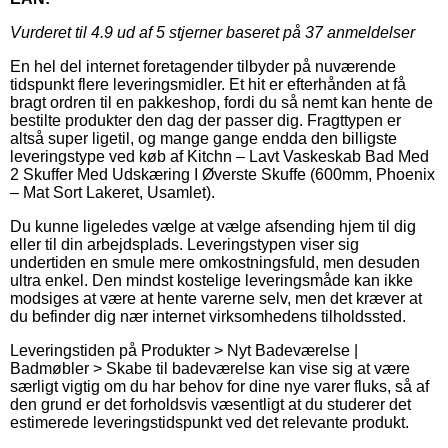
Vurderet til
4.9
ud af 5 stjerner baseret på
37
anmeldelser
En hel del internet foretagender tilbyder på nuværende
tidspunkt flere leveringsmidler. Et hit er efterhånden at få
bragt ordren til en pakkeshop, fordi du så nemt kan hente de
bestilte produkter den dag der passer dig. Fragttypen er
altså super ligetil, og mange gange endda den billigste
leveringstype ved køb af Kitchn – Lavt Vaskeskab Bad Med
2 Skuffer Med Udskæring I Øverste Skuffe (600mm, Phoenix
– Mat Sort Lakeret, Usamlet).
Du kunne ligeledes vælge at vælge afsending hjem til dig
eller til din arbejdsplads. Leveringstypen viser sig
undertiden en smule mere omkostningsfuld, men desuden
ultra enkel. Den mindst kostelige leveringsmåde kan ikke
modsiges at være at hente varerne selv, men det kræver at
du befinder dig nær internet virksomhedens tilholdssted.
Leveringstiden på Produkter > Nyt Badeværelse |
Badmøbler > Skabe til badeværelse kan vise sig at være
særligt vigtig om du har behov for dine nye varer fluks, så af
den grund er det forholdsvis væsentligt at du studerer det
estimerede leveringstidspunkt ved det relevante produkt.