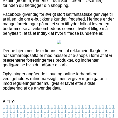
Skuffe (600mm, Phoenix – Mat Sort Lakeret, Usamlet)
forinden du færdiggør din shopping.
Facebook giver dig for øvrigt stort set fantastiske genveje til
at få en idé om e-butikkens kundetilfredshed. Herinde er der
mange forretninger på nettet som tilbyder folk at levere en
bedømmelse af virksomhedens service, hvilket tillige må
benyttes til at få et indtryk af hvor tilfredse kunderne er.
Denne hjemmeside er finansieret af reklameindtægter. Vi
har samarbejdsaftaler med masser af e-shops i form af at vi
præsenterer forretningernes produkter, og indhenter
godtgørelse hvis du udfører et køb.
Oplysninger angående tilbud og online forhandlere
vedligeholdes rutinemæssigt, men vi giver ingen garanti
imod reguleringer der muligvis er lavet efter sidste
opdatering af de anvendte data.
BITLY:
1
1
1
1
1
1
1
1
1
1
1
1
1
1
1
1
1
1
1
1
1
1
1
1
1
1
1
1
1
1
1
1
1
1
1
1
1
1
1
1
1
1
1
1
1
1
1
1
1
1
1
1
1
1
1
1
1
1
1
1
1
1
1
1
1
1
1
1
1
1
1
1
1
1
1
1
1
1
1
1
1
1
1
1
1
1
1
1
1
1
1
1
1
1
1
1
1
1
1