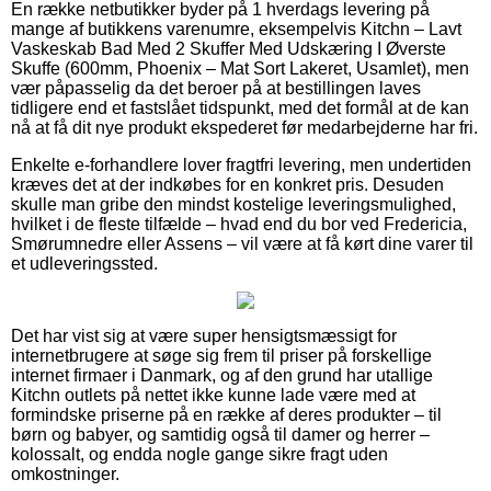
En række netbutikker byder på 1 hverdags levering på
mange af butikkens varenumre, eksempelvis Kitchn – Lavt
Vaskeskab Bad Med 2 Skuffer Med Udskæring I Øverste
Skuffe (600mm, Phoenix – Mat Sort Lakeret, Usamlet), men
vær påpasselig da det beroer på at bestillingen laves
tidligere end et fastslået tidspunkt, med det formål at de kan
nå at få dit nye produkt ekspederet før medarbejderne har fri.
Enkelte e-forhandlere lover fragtfri levering, men undertiden
kræves det at der indkøbes for en konkret pris. Desuden
skulle man gribe den mindst kostelige leveringsmulighed,
hvilket i de fleste tilfælde – hvad end du bor ved Fredericia,
Smørumnedre eller Assens – vil være at få kørt dine varer til
et udleveringssted.
Det har vist sig at være super hensigtsmæssigt for
internetbrugere at søge sig frem til priser på forskellige
internet firmaer i Danmark, og af den grund har utallige
Kitchn outlets på nettet ikke kunne lade være med at
formindske priserne på en række af deres produkter – til
børn og babyer, og samtidig også til damer og herrer –
kolossalt, og endda nogle gange sikre fragt uden
omkostninger.