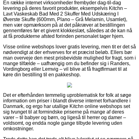
En række internet virksomheder frembyder dag-til-dag
levering på deres favorit produkter, eksempelvis Kitchn –
Lavt Vaskeskab Bad Med 2 Skuffer Med Udskæring I
Øverste Skuffe (600mm, Plano – Grå Melamin, Usamlet),
men vær opmærksom på at det påkræver at bestillingen
gennemføres før et givent klokkeslæt, således at de kan nå
at få produkterne afsted forinden personalet tager hjem.
Visse online webshops lover gratis levering, men tit er det så
nødvendigt at der erhverves for et præcist beløb. Ellers bør
man overveje den mest prisbevidste mulighed for fragt, som i
mange tilfælde – uafhængig om du befinder sig i Randers,
Vordingborg eller Lemvig – vil blive at få fragtfirmaet til at
køre din bestilling til en pakkeshop.
Det er efterhånden temmelig uproblematisk for folk at søge
information om priser i blandt diverse internet forhandlere i
Danmark, og ergo har utallige Kitchn online webshops set
sig tvunget til at formindske priserne på mange af deres
varer – til babyer og børn, og ligeså til herrer og damer –
voldsomt, og endda nogle gange tilbyde levering uden
omkostninger.