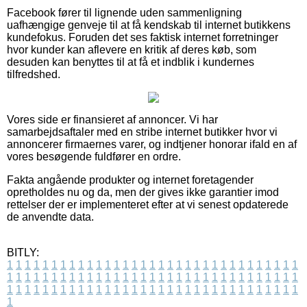
Facebook fører til lignende uden sammenligning
uafhængige genveje til at få kendskab til internet butikkens
kundefokus. Foruden det ses faktisk internet forretninger
hvor kunder kan aflevere en kritik af deres køb, som
desuden kan benyttes til at få et indblik i kundernes
tilfredshed.
Vores side er finansieret af annoncer. Vi har
samarbejdsaftaler med en stribe internet butikker hvor vi
annoncerer firmaernes varer, og indtjener honorar ifald en af
vores besøgende fuldfører en ordre.
Fakta angående produkter og internet foretagender
opretholdes nu og da, men der gives ikke garantier imod
rettelser der er implementeret efter at vi senest opdaterede
de anvendte data.
BITLY:
1
1
1
1
1
1
1
1
1
1
1
1
1
1
1
1
1
1
1
1
1
1
1
1
1
1
1
1
1
1
1
1
1
1
1
1
1
1
1
1
1
1
1
1
1
1
1
1
1
1
1
1
1
1
1
1
1
1
1
1
1
1
1
1
1
1
1
1
1
1
1
1
1
1
1
1
1
1
1
1
1
1
1
1
1
1
1
1
1
1
1
1
1
1
1
1
1
1
1
1