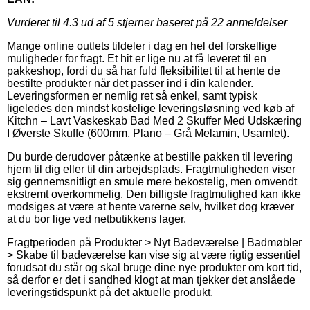
Vurderet til
4.3
ud af 5 stjerner baseret på
22
anmeldelser
Mange online outlets tildeler i dag en hel del forskellige
muligheder for fragt. Et hit er lige nu at få leveret til en
pakkeshop, fordi du så har fuld fleksibilitet til at hente de
bestilte produkter når det passer ind i din kalender.
Leveringsformen er nemlig ret så enkel, samt typisk
ligeledes den mindst kostelige leveringsløsning ved køb af
Kitchn – Lavt Vaskeskab Bad Med 2 Skuffer Med Udskæring
I Øverste Skuffe (600mm, Plano – Grå Melamin, Usamlet).
Du burde derudover påtænke at bestille pakken til levering
hjem til dig eller til din arbejdsplads. Fragtmuligheden viser
sig gennemsnitligt en smule mere bekostelig, men omvendt
ekstremt overkommelig. Den billigste fragtmulighed kan ikke
modsiges at være at hente varerne selv, hvilket dog kræver
at du bor lige ved netbutikkens lager.
Fragtperioden på Produkter > Nyt Badeværelse | Badmøbler
> Skabe til badeværelse kan vise sig at være rigtig essentiel
forudsat du står og skal bruge dine nye produkter om kort tid,
så derfor er det i sandhed klogt at man tjekker det anslåede
leveringstidspunkt på det aktuelle produkt.