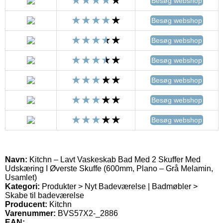
Besøg webshop
Besøg webshop
Besøg webshop
Besøg webshop
Besøg webshop
Besøg webshop
Besøg webshop
Navn:
Kitchn – Lavt Vaskeskab Bad Med 2 Skuffer Med
Udskæring I Øverste Skuffe (600mm, Plano – Grå Melamin,
Usamlet)
Kategori:
Produkter > Nyt Badeværelse | Badmøbler >
Skabe til badeværelse
Producent:
Kitchn
Varenummer:
BVS57X2-_2886
EAN: