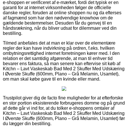
e-shoppen er verificeret af e-mærket, fordi det typisk er en
garanti for at internet virksomheden følger de officielle
danske regler, foruden at online shoppen nu og da efterses
af fagmænd som har den nødvendige knowhow om de
gældende bestemmelser. Desuden får du genvej til en
håndsrækning, når du bliver udsat for dilemmaer ved din
bestilling.
Tilmed anbefales det at man er klar over de elementære
regler der kan have indvirkning på ordren, f.eks. hvilken
ombytningsrettighed internet forretningen kører med. I den
relation er det samtidig afgørende, at man til enhver tid
bevarer ens faktura, så man senere kan eftervise sit køb af
Kitchn – Lavt Vaskeskab Bad Med 2 Skuffer Med Udskæring
I Øverste Skuffe (600mm, Plano – Grå Melamin, Usamlet),
om man skal købe gave til en kvinde eller mand.
Trustpilot giver dig de facto fine muligheder for at efterforske
en stor portion eksisterende forbrugeres domme og på grund
af dette går vi ind for, at du tolker e-shoppens omtaler af
Kitchn – Lavt Vaskeskab Bad Med 2 Skuffer Med Udskæring
I Øverste Skuffe (600mm, Plano – Grå Melamin, Usamlet) før
du lægger din bestilling.