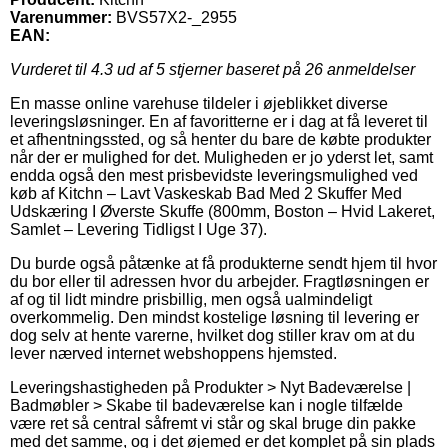
Varenummer:
BVS57X2-_2955
EAN:
Vurderet til
4.3
ud af 5 stjerner baseret på
26
anmeldelser
En masse online varehuse tildeler i øjeblikket diverse
leveringsløsninger. En af favoritterne er i dag at få leveret til
et afhentningssted, og så henter du bare de købte produkter
når der er mulighed for det. Muligheden er jo yderst let, samt
endda også den mest prisbevidste leveringsmulighed ved
køb af Kitchn – Lavt Vaskeskab Bad Med 2 Skuffer Med
Udskæring I Øverste Skuffe (800mm, Boston – Hvid Lakeret,
Samlet – Levering Tidligst I Uge 37).
Du burde også påtænke at få produkterne sendt hjem til hvor
du bor eller til adressen hvor du arbejder. Fragtløsningen er
af og til lidt mindre prisbillig, men også ualmindeligt
overkommelig. Den mindst kostelige løsning til levering er
dog selv at hente varerne, hvilket dog stiller krav om at du
lever nærved internet webshoppens hjemsted.
Leveringshastigheden på Produkter > Nyt Badeværelse |
Badmøbler > Skabe til badeværelse kan i nogle tilfælde
være ret så central såfremt vi står og skal bruge din pakke
med det samme, og i det øjemed er det komplet på sin plads