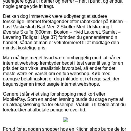
yderligere også til damer og herrer – helt i bund, og endda
nogle gange yde fri fragt.
Det kan dog immervæk være udbytterigt at studere
forskellige internet foretagender efter rabatkoder på Kitchn –
Lavt Vaskeskab Bad Med 2 Skuffer Med Udskæring I
Øverste Skuffe (800mm, Boston – Hvid Lakeret, Samlet –
Levering Tidligst I Uge 37) forinden du gennemfører din
handel, sådan at man er velinformeret til at modtage den
mindst kostelige pris.
Man må lige meget hvad være omhyggelig med, at når en
internet webshop frembyder bedst i test varer til salg for en
pris der kan virke urealistisk favorabel, så er det for det
meste være en varsel om en fup webshop. Køb med
gængse betalingskort er dog inkluderet i et regelsæt, der
begunstiger en imod uægte internet webshops.
Generelt slår vi et slag for shopping med kort eller
MobilePay. Som en anden løsning burde du drage nytte af
en afdragsløsning fra for eksempel ViaBill, i tilfælde af at du
foretrækker at afbetale pengene over tid.
Forud for at nogen shopper hos en Kitchn shop burde de for