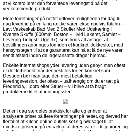
at vi kontrollerer den forventede leveringstid på det
vedkommende produkt.
Flere forretninger på nettet udlover muligheden for dag-til-
dag levering på en lang række varer, eksempelvis Kitchn –
Lavt Vaskeskab Bad Med 2 Skuffer Med Udskæring I
Øverste Skuffe (800mm, Boston – Hvid Lakeret, Samlet –
Levering Tidligst I Uge 37), som trods alt antager at
bestillingen anbringes forinden et konkret klokkeslæt, med
hensynstagen til at de garanteret kan nå at få de nye varer
sendt afsted inden de lageransatte drager hjemad.
Enkelte internet shops yder levering uden gebyr, men oftest
er det forbeholdt når der bestilles for en konkret sum.
Desuden bør man tage den mest betalelige
leveringsversion, der oftest – uafhængig om du er tæt på
Fredericia, Hobro eller Struer – vil blive at få bragt
produkterne til et afhentningssted.
Det er i dag særdeles praktisk for alle og enhver at
analysere priser på flere forretninger på nettet, og derved har
flertallet af Kitchn online outlets set sig nødsaget til at
mindske priserne på en række af deres varer – til juniorer, og