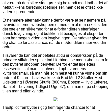
at være på den sikre side gøre sig bekendt med indholdet af
netbutikkens forretningsbetingelser, men det er oftest ikke
videre spændende.
Et nemmere alternativ kunne derfor være at se nærmere på
hvorvidt internet webshoppen er medlem af e-mærket, siden
det ofte er en sikkerhed for at e-forhandleren efterfølger
dansk lovgivning, og at butikken tit besigtiges af eksperter
som har megen viden om lovgivningen. Derudover giver det
dig chance for assistance, når du møder dilemmaer ved din
ordre.
Tilsvarende kan det anbefales at du er opmærksom på de
primære vilkår der spiller ind i forbindelse med købet, som fx
den bytteret shoppen benytter. Derfor er det ligeledes
essesentielt, at man til enhver tid opbevarer ens
kvitteringsmail, så man når som helst vil kunne vidne om sin
ordre af Kitchn – Lavt Vaskeskab Bad Med 2 Skuffer Med
Udskæring I Øverste Skuffe (800mm, Boston – Hvid Lakeret,
Samlet – Levering Tidligst I Uge 37), om man er på shopping
til en mand eller kvinde.
Trustpilot frembyder rigtig fremragende chancer for at