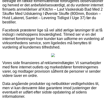
betragte en række forhenværende forbrugeres observationer
og herved er det anbefalelsesværdigt, at du vurderer internet
firmaets anmeldelser af Kitchn – Lavt Vaskeskab Bad Med 2
Skuffer Med Udskæring I Øverste Skuffe (800mm, Boston –
Hvid Lakeret, Samlet – Levering Tidligst I Uge 37) før du
bestiller.
Facebook præsterer lige så vel altid ærlige løsninger til at få
indsigt i netshoppens troværdighed. Tilmed ser vi en del
internet forretninger hvor kunder kan udforme en vurdering af
virksomhedens service, som ligeledes må benyttes til
vurdering af kundernes tilfredshed.
Vores side finansieres af reklameindtægter. Vi samarbejder
med flere internet outlets og markedsfører forretningernes
varer, og modtager provision såfremt de personer vi sender
videre laver en ordre.
Data angående produkter og netbutikker vedligeholdes tit,
men vi kan desværre ikke garantere imod justeringer der
eventuelt er udført efter sidste opdatering af sidens
informationer.