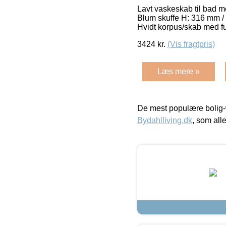
Lavt vaskeskab til bad me
Blum skuffe H: 316 mm / 
Hvidt korpus/skab med f
3424
kr.
(Vis fragtpris)
Læs mere »
De mest populære bolig-
Bydahlliving.dk
, som alle