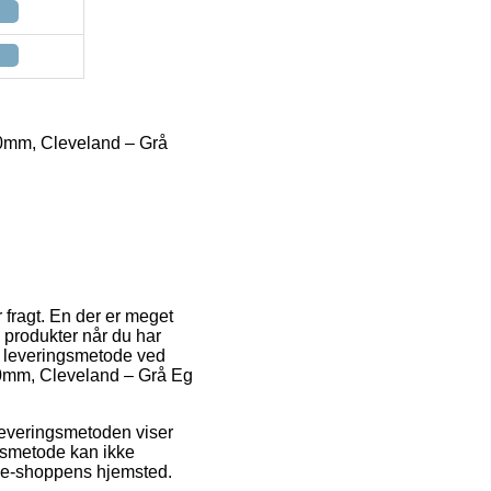
00mm, Cleveland – Grå
 fragt. En der er meget
e produkter når du har
te leveringsmetode ved
00mm, Cleveland – Grå Eg
 Leveringsmetoden viser
ngsmetode kan ikke
d e-shoppens hjemsted.