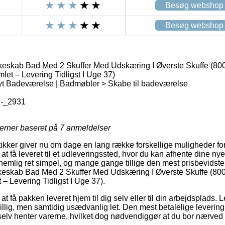
Besøg webshop
Besøg webshop
keskab Bad Med 2 Skuffer Med Udskæring I Øverste Skuffe (8
let – Levering Tidligst I Uge 37)
yt Badeværelse | Badmøbler > Skabe til badeværelse
-_2931
jerner baseret på
7
anmeldelser
tikker giver nu om dage en lang række forskellige muligheder for
 at få leveret til et udleveringssted, hvor du kan afhente dine ny
 nemlig ret simpel, og mange gange tillige den mest prisbevids
skeskab Bad Med 2 Skuffer Med Udskæring I Øverste Skuffe (8
– Levering Tidligst I Uge 37).
 få pakken leveret hjem til dig selv eller til din arbejdsplads.
sbillig, men samtidig usædvanlig let. Den mest betalelige leveri
selv henter varerne, hvilket dog nødvendiggør at du bor nærve