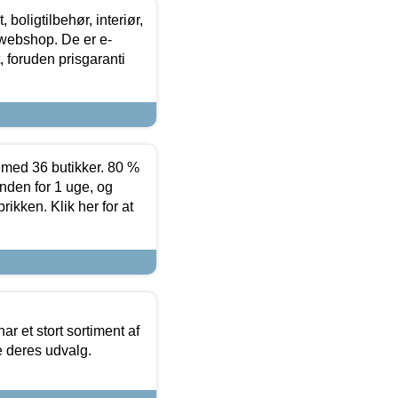
boligtilbehør, interiør,
 webshop. De er e-
 foruden prisgaranti
ed 36 butikker. 80 %
nden for 1 uge, og
ikken. Klik her for at
ar et stort sortiment af
e deres udvalg.