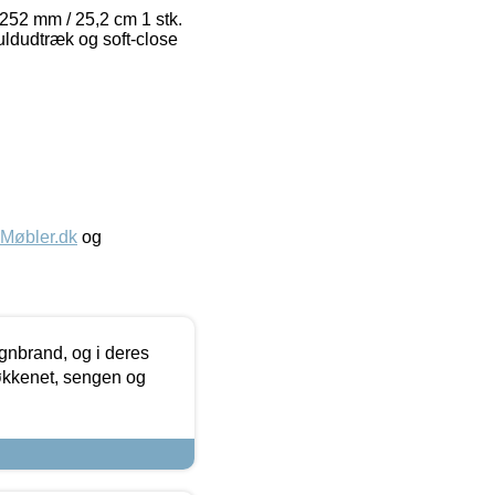
: 252 mm / 25,2 cm 1 stk.
uldudtræk og soft-close
øbler.dk
og
nbrand, og i deres
køkkenet, sengen og