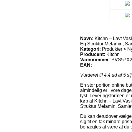
Navn:
Kitchn – Lavt Vas
Eg Struktur Melamin, Sam
Kategori:
Produkter > N
Producent:
Kitchn
Varenummer:
BVS57X2
EAN:
Vurderet til
4.4
ud af 5 st
En stor portion online bu
almindelig er i vore dage
lyst. Leveringsformen er
køb af Kitchn – Lavt Va
Struktur Melamin, Samlet 
Du kan derudover vælge at
sig tit en tak mindre pri
benægtes at være at du 