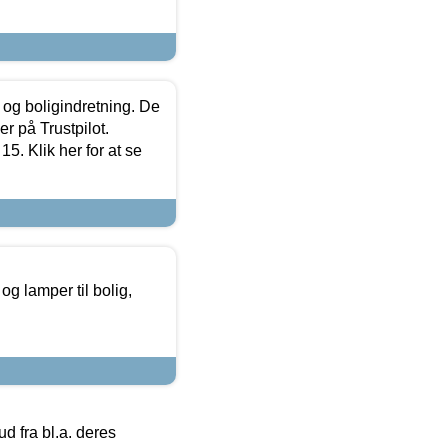
 og boligindretning. De
r på Trustpilot.
5. Klik her for at se
g lamper til bolig,
 fra bl.a. deres