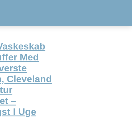
 Vaskeskab
ffer Med
verste
, Cleveland
tur
et –
gst I Uge