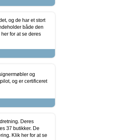
t, og de har et stort
 indeholder både den
 her for at se deres
esignermøbler og
lot, og er certificeret
ndretning. Deres
s 37 butikker. De
ing. Klik her for at se