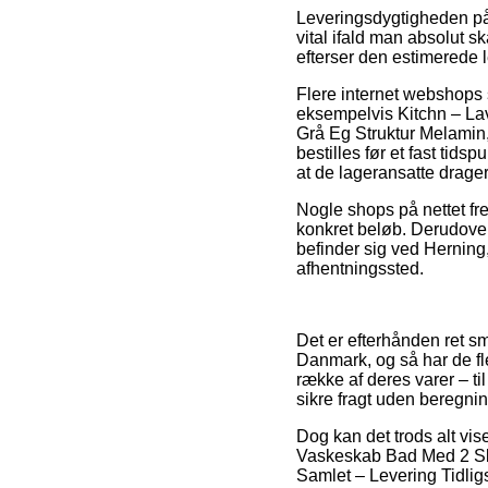
Leveringsdygtigheden på 
vital ifald man absolut s
efterser den estimerede
Flere internet webshops s
eksempelvis Kitchn – La
Grå Eg Struktur Melamin,
bestilles før et fast tids
at de lageransatte drage
Nogle shops på nettet fre
konkret beløb. Derudover
befinder sig ved Herning, 
afhentningssted.
Det er efterhånden ret sm
Danmark, og så har de fl
række af deres varer – ti
sikre fragt uden beregnin
Dog kan det trods alt vi
Vaskeskab Bad Med 2 Sku
Samlet – Levering Tidligst