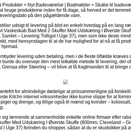
Produkter > Nyt Badeværelse | Badmøbler > Skabe til badeværel
kal bruge produkterne inden for få dage, så herved er det temmel
 leveringsdato på den pågældende vare.
tiller udsigt til levering på blot en enkelt hverdag på en lang r
vt Vaskeskab Bad Med 2 Skuffer Med Udskæring I Øverste Skuf
 Samlet – Levering Tidligst I Uge 37), men som ikke desto min
punkt, med hensynstagen til at de har mulighed for at nå at få prod
r hjemad.
mbyder levering uden betaling, men i de fleste tilfælde kræves de
 burde du overveje den mest letkøbte metode til levering, der of
Grenaa eller Støvring – vil blive at få fragtmanden til at bringe di
ertefrit for almindelige dødelige at prissammenligne på forskellig
este Kitchn internet virksomheder ikke kunne slippe for at formi
l piger og drenge, og tillige også til mænd og kvinder – kolossa
g.
se sig lønnende at sammenholde enkelte online firmaer efter rab
ffer Med Udskæring I Øverste Skuffe (800mm, Cleveland – Gr
 I Uge 37) forinden du shopper, sådan at du er skudsikker på at få