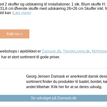
d 2 skuffer og udskæring til installationer. 1 stk. Blum skuffe H
31,6 cm Øverste skuffe med udskæring 26×26 cm Skuffer inkl. f
uld kan
(Læs mere)
Køb nu »
webshops i øjeblikket er
Damask.dk
,
TrendyLiving.dk
,
MyHomeM
 har et stort sortiment til gode priser.
Georg Jensen Damask er anerkendt dansk desig
sortiment finder du produkter til badet, bordet, 
andet tilbehør. Klik her for at se deres udvalg.
Se udvalget på Damask.dk