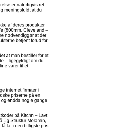
se er naturligvis ret
ig meningsfuldt at du
ække af deres produkter,
fe (800mm, Cleveland –
dre nødvendiggør at der
ukterne betjent forud for
t at man bestiller for et
te – ligegyldigt om du
ne varer til et
e internet firmaer i
ndske priserne på en
lt, og endda nogle gange
atkoder på Kitchn – Lavt
å Eg Struktur Melamin,
 fat i den billigste pris.