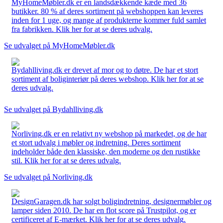
MyHomeMøbler.dk er en landsdækkende kæde med 36
butikker. 80 % af deres sortiment på webshoppen kan leveres
inden for 1 uge, og mange af produkterne kommer fuld samlet
fra fabrikken. Klik her for at se deres udvalg.
Se udvalget på MyHomeMøbler.dk
Bydahlliving.dk er drevet af mor og to døtre. De har et stort
sortiment af boliginteriør på deres webshop. Klik her for at se
deres udvalg.
Se udvalget på Bydahlliving.dk
Norliving.dk er en relativt ny webshop på markedet, og de har
et stort udvalg i møbler og indretning. Deres sortiment
indeholder både den klassiske, den moderne og den rustikke
stil. Klik her for at se deres udvalg.
Se udvalget på Norliving.dk
DesignGaragen.dk har solgt boligindretning, designermøbler og
lamper siden 2010. De har en flot score på Trustpilot, og er
certificeret af E-mærket. Klik her for at se deres udvalg.