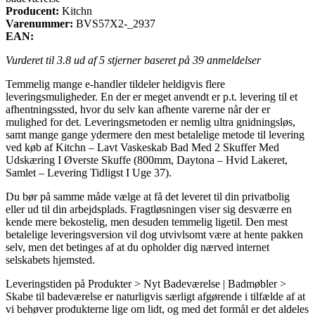
Producent:
Kitchn
Varenummer:
BVS57X2-_2937
EAN:
Vurderet til
3.8
ud af 5 stjerner baseret på
39
anmeldelser
Temmelig mange e-handler tildeler heldigvis flere
leveringsmuligheder. En der er meget anvendt er p.t. levering til et
afhentningssted, hvor du selv kan afhente varerne når der er
mulighed for det. Leveringsmetoden er nemlig ultra gnidningsløs,
samt mange gange ydermere den mest betalelige metode til levering
ved køb af Kitchn – Lavt Vaskeskab Bad Med 2 Skuffer Med
Udskæring I Øverste Skuffe (800mm, Daytona – Hvid Lakeret,
Samlet – Levering Tidligst I Uge 37).
Du bør på samme måde vælge at få det leveret til din privatbolig
eller ud til din arbejdsplads. Fragtløsningen viser sig desværre en
kende mere bekostelig, men desuden temmelig ligetil. Den mest
betalelige leveringsversion vil dog utvivlsomt være at hente pakken
selv, men det betinges af at du opholder dig nærved internet
selskabets hjemsted.
Leveringstiden på Produkter > Nyt Badeværelse | Badmøbler >
Skabe til badeværelse er naturligvis særligt afgørende i tilfælde af at
vi behøver produkterne lige om lidt, og med det formål er det aldeles