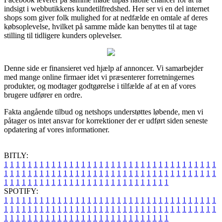
indsigt i webbutikkens kundetilfredshed. Her ser vi en del internet
shops som giver folk mulighed for at nedfælde en omtale af deres
købsoplevelse, hvilket på samme måde kan benyttes til at tage
stilling til tidligere kunders oplevelser.
Denne side er finansieret ved hjælp af annoncer. Vi samarbejder
med mange online firmaer idet vi præsenterer forretningernes
produkter, og modtager godtgørelse i tilfælde af at en af vores
brugere udfører en ordre.
Fakta angående tilbud og netshops understøttes løbende, men vi
påtager os intet ansvar for korrektioner der er udført siden seneste
opdatering af vores informationer.
BITLY:
1
1
1
1
1
1
1
1
1
1
1
1
1
1
1
1
1
1
1
1
1
1
1
1
1
1
1
1
1
1
1
1
1
1
1
1
1
1
1
1
1
1
1
1
1
1
1
1
1
1
1
1
1
1
1
1
1
1
1
1
1
1
1
1
1
1
1
1
1
1
1
1
1
1
1
1
1
1
1
1
1
1
1
1
1
1
1
1
1
1
1
1
1
1
1
1
1
1
1
1
SPOTIFY:
1
1
1
1
1
1
1
1
1
1
1
1
1
1
1
1
1
1
1
1
1
1
1
1
1
1
1
1
1
1
1
1
1
1
1
1
1
1
1
1
1
1
1
1
1
1
1
1
1
1
1
1
1
1
1
1
1
1
1
1
1
1
1
1
1
1
1
1
1
1
1
1
1
1
1
1
1
1
1
1
1
1
1
1
1
1
1
1
1
1
1
1
1
1
1
1
1
1
1
1