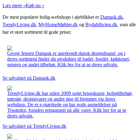
Læs mere »
Køb nu »
De mest populære bolig-webshops i øjeblikket er
Damask.dk
,
TrendyLiving.dk
,
MyHomeMøbler.dk
og
Bydahlliving.dk
, som alle
har et stort sortiment til gode priser.
Georg Jensen Damask er anerkendt dansk designbrand, og i
deres sortiment finder du produkter til badet, bordet, køkkenet,
sengen og andet tilbehør. Klik her for at se deres udvalg.
Se udvalget på Damask.dk
TrendyLiving.dk har siden 2009 solgt brugskunst, boligtilbehør,
interiør, designvarer og andre ting til hjemmet via deres
webshop. De er e-mærkede og har gode anmeldelser på
Trustpilot, foruden prisgaranti på alle varer. Klik her for at se
deres udvalg.
Se udvalget på TrendyLiving.dk