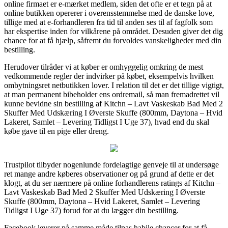
online firmaet er e-mærket medlem, siden det ofte er et tegn på at
online butikken opererer i overensstemmelse med de danske love,
tillige med at e-forhandleren fra tid til anden ses til af fagfolk som
har ekspertise inden for vilkårene på området. Desuden giver det dig
chance for at få hjælp, såfremt du forvoldes vanskeligheder med din
bestilling.
Herudover tilråder vi at køber er omhyggelig omkring de mest
vedkommende regler der indvirker på købet, eksempelvis hvilken
ombytningsret netbutikken lover. I relation til det er det tillige vigtigt,
at man permanent bibeholder ens ordremail, så man fremadrettet vil
kunne bevidne sin bestilling af Kitchn – Lavt Vaskeskab Bad Med 2
Skuffer Med Udskæring I Øverste Skuffe (800mm, Daytona – Hvid
Lakeret, Samlet – Levering Tidligst I Uge 37), hvad end du skal
købe gave til en pige eller dreng.
Trustpilot tilbyder nogenlunde fordelagtige genveje til at undersøge
ret mange andre køberes observationer og på grund af dette er det
klogt, at du ser nærmere på online forhandlerens ratings af Kitchn –
Lavt Vaskeskab Bad Med 2 Skuffer Med Udskæring I Øverste
Skuffe (800mm, Daytona – Hvid Lakeret, Samlet – Levering
Tidligst I Uge 37) forud for at du lægger din bestilling.
Facebook leverer på samme måde tilpas habile chancer for at få