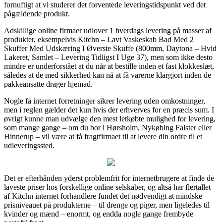
fornuftigt at vi studerer det forventede leveringstidspunkt ved det
pågældende produkt.
Adskillige online firmaer udlover 1 hverdags levering på masser af
produkter, eksempelvis Kitchn – Lavt Vaskeskab Bad Med 2
Skuffer Med Udskæring I Øverste Skuffe (800mm, Daytona – Hvid
Lakeret, Samlet – Levering Tidligst I Uge 37), men som ikke desto
mindre er underforstået at du når at bestille inden et fast klokkeslæt,
således at de med sikkerhed kan nå at få varerne klargjort inden de
pakkeansatte drager hjemad.
Nogle få internet forretninger sikrer levering uden omkostninger,
men i reglen gælder det kun hvis der erhverves for en præcis sum. I
øvrigt kunne man udvælge den mest letkøbte mulighed for levering,
som mange gange – om du bor i Hørsholm, Nykøbing Falster eller
Hinnerup – vil være at få fragtfirmaet til at levere din ordre til et
udleveringssted.
Det er efterhånden yderst problemfrit for internetbrugere at finde de
laveste priser hos forskellige online selskaber, og altså har flertallet
af Kitchn internet forhandlere fundet det nødvendigt at mindske
prisniveauet på produkterne – til drenge og piger, men ligeledes til
kvinder og mænd – enormt, og endda nogle gange frembyde