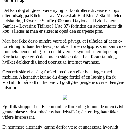
portofri fragt.
Det kan dog alligevel være nyttigt at kontrollere diverse e-shops
efter udsalg på Kitchn – Lavt Vaskeskab Bad Med 2 Skuffer Med
Udskæring I Øverste Skuffe (800mm, Daytona – Hvid Lakeret,
Samlet – Levering Tidligst I Uge 37) forinden du gennemfører dit
køb, således at man er sikret at opnå den skarpeste pris.
Man bør ikke desto mindre være så påvagt, at i tilfælde af at en e-
forretning forhandler deres produkter for en salgspris som kan virke
himmelråbende billig, kan det tit være et symbol på en fup shop.
Kortbetalinger er på den anden side en del af en foranstaltning,
hvilket dækker dig imod uoprigtige internet varehuse.
Generelt slår vi et slag for køb med kort eller betalinger med
mobilen. Alternativt kunne du drage fordel af en løsning fra fx
ViaBill, for så vidt du hellere vil godtgøre pengene over et længere
tidsrum.
Før folk shopper i en Kitchn online forretning kunne de uden tvivl
gennemlæse virksomhedens handelsvilkår, det er dog bare ikke
videre interessant.
Et nemmere alternativ kunne derfor være at undersøge hvorvidt