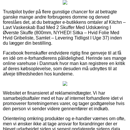
Trustpilot byder på flere gunstige chancer for at betragte
ganske mange andre forbrugeres domme og derved
foreslåes det, at du betragter e-butikkens omtaler af Kitchn –
Lavt Vaskeskab Bad Med 2 Skuffer Med Udskæring I
Øverste Skuffe (800mm, NYHED! Sitka – Hvid Folie Med
Hvid Gribeliste, Samlet – Levering Tidligst I Uge 37) inden
du lægger din bestilling.
Facebook fremskaffer endvidere rigtig fine genveje til at få
en idé om e-forhandlerens pålidelighed. Herinde ses mange
online varehuse i Danmark hvor man kan registrere en kritik
af deres købsoplevelse, som desuden må udnyttes til at
afveje tilfredsheden hos kunderne.
Websitet er finansieret af reklameindtægter. Vi har
samarbejdsaftaler med et hav af internet forhandlere idet vi
promoverer forretningernes varer, og tager godtgørelse hvis
den person vi sender videre gennemfører et indkøb.
Orientering omkring produkter og e-handler værnes om ofte,
men vi ønsker ikke at tage ansvar for forandringer der er
blevet udarbejdet siden vi senest opdaterede sidens data.