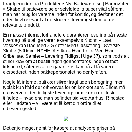
Fragtperioden på Produkter > Nyt Badeværelse | Badmøbler
> Skabe til badeværelse er selvfølgelig super vital såfremt
man har brug for varerne inden for kort tid, og derfor er det
uden tvivl relevant at du studerer leveringstiden for det
relevante produkt.
En masse internet forhandlere garanterer levering på næste
hverdag på utallige varer, eksempelvis Kitchn – Lavt
Vaskeskab Bad Med 2 Skuffer Med Udskæring I Øverste
Skuffe (800mm, NYHED! Sitka – Hvid Folie Med Hvid
Gribeliste, Samlet – Levering Tidligst I Uge 37), som trods alt
stiller krav om at bestillingen gennemføres inden et fast
tidspunkt, således at de garanteret kan nå at få varen
ekspederet inden pakkepersonalet holder fyraften.
Nogle få internet butikker sikrer fragt uden beregning, men
typisk kun ifald der erhverves for en konkret sum. Ellers må
du overveje den billigste leveringsform, som i de fleste
tilfælde – hvad end man befinder sig ved Aarhus, Ringsted
eller Hadsten – vil være at få kørt din ordre til et
udleveringssted.
Det er jo meget nemt for købere at analysere priser på