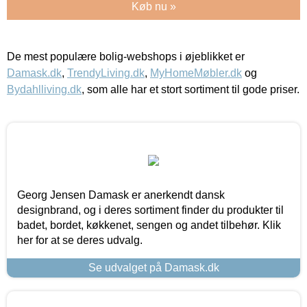
Køb nu »
De mest populære bolig-webshops i øjeblikket er
Damask.dk
,
TrendyLiving.dk
,
MyHomeMøbler.dk
og
Bydahlliving.dk
, som alle har et stort sortiment til gode priser.
Georg Jensen Damask er anerkendt dansk
designbrand, og i deres sortiment finder du produkter til
badet, bordet, køkkenet, sengen og andet tilbehør. Klik
her for at se deres udvalg.
Se udvalget på Damask.dk