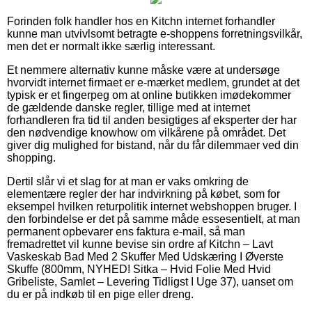
Forinden folk handler hos en Kitchn internet forhandler
kunne man utvivlsomt betragte e-shoppens forretningsvilkår,
men det er normalt ikke særlig interessant.
Et nemmere alternativ kunne måske være at undersøge
hvorvidt internet firmaet er e-mærket medlem, grundet at det
typisk er et fingerpeg om at online butikken imødekommer
de gældende danske regler, tillige med at internet
forhandleren fra tid til anden besigtiges af eksperter der har
den nødvendige knowhow om vilkårene på området. Det
giver dig mulighed for bistand, når du får dilemmaer ved din
shopping.
Dertil slår vi et slag for at man er vaks omkring de
elementære regler der har indvirkning på købet, som for
eksempel hvilken returpolitik internet webshoppen bruger. I
den forbindelse er det på samme måde essesentielt, at man
permanent opbevarer ens faktura e-mail, så man
fremadrettet vil kunne bevise sin ordre af Kitchn – Lavt
Vaskeskab Bad Med 2 Skuffer Med Udskæring I Øverste
Skuffe (800mm, NYHED! Sitka – Hvid Folie Med Hvid
Gribeliste, Samlet – Levering Tidligst I Uge 37), uanset om
du er på indkøb til en pige eller dreng.