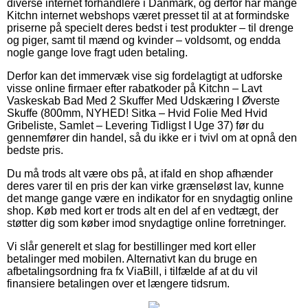
diverse internet forhandlere i Danmark, og derfor har mange
Kitchn internet webshops været presset til at at formindske
priserne på specielt deres bedst i test produkter – til drenge
og piger, samt til mænd og kvinder – voldsomt, og endda
nogle gange love fragt uden betaling.
Derfor kan det immervæk vise sig fordelagtigt at udforske
visse online firmaer efter rabatkoder på Kitchn – Lavt
Vaskeskab Bad Med 2 Skuffer Med Udskæring I Øverste
Skuffe (800mm, NYHED! Sitka – Hvid Folie Med Hvid
Gribeliste, Samlet – Levering Tidligst I Uge 37) før du
gennemfører din handel, så du ikke er i tvivl om at opnå den
bedste pris.
Du må trods alt være obs på, at ifald en shop afhænder
deres varer til en pris der kan virke grænseløst lav, kunne
det mange gange være en indikator for en snydagtig online
shop. Køb med kort er trods alt en del af en vedtægt, der
støtter dig som køber imod snydagtige online forretninger.
Vi slår generelt et slag for bestillinger med kort eller
betalinger med mobilen. Alternativt kan du bruge en
afbetalingsordning fra fx ViaBill, i tilfælde af at du vil
finansiere betalingen over et længere tidsrum.