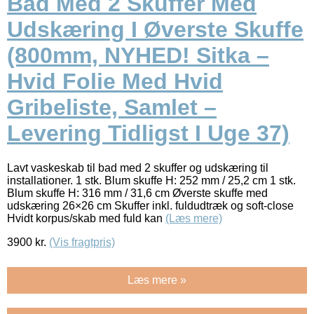
Bad Med 2 Skuffer Med
Udskæring I Øverste Skuffe
(800mm, NYHED! Sitka –
Hvid Folie Med Hvid
Gribeliste, Samlet –
Levering Tidligst I Uge 37)
Lavt vaskeskab til bad med 2 skuffer og udskæring til
installationer. 1 stk. Blum skuffe H: 252 mm / 25,2 cm 1 stk.
Blum skuffe H: 316 mm / 31,6 cm Øverste skuffe med
udskæring 26×26 cm Skuffer inkl. fuldudtræk og soft-close
Hvidt korpus/skab med fuld kan
(Læs mere)
3900
kr.
(Vis fragtpris)
Læs mere »