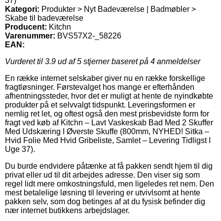
37)
Kategori:
Produkter > Nyt Badeværelse | Badmøbler >
Skabe til badeværelse
Producent:
Kitchn
Varenummer:
BVS57X2-_58226
EAN:
Vurderet til
3.9
ud af 5 stjerner baseret på
4
anmeldelser
En række internet selskaber giver nu en række forskellige
fragtløsninger. Førstevalget hos mange er efterhånden
afhentningssteder, hvor det er muligt at hente de nyindkøbte
produkter på et selvvalgt tidspunkt. Leveringsformen er
nemlig ret let, og oftest også den mest prisbevidste form for
fragt ved køb af Kitchn – Lavt Vaskeskab Bad Med 2 Skuffer
Med Udskæring I Øverste Skuffe (800mm, NYHED! Sitka –
Hvid Folie Med Hvid Gribeliste, Samlet – Levering Tidligst I
Uge 37).
Du burde endvidere påtænke at få pakken sendt hjem til dig
privat eller ud til dit arbejdes adresse. Den viser sig som
regel lidt mere omkostningsfuld, men ligeledes ret nem. Den
mest betalelige løsning til levering er utvivlsomt at hente
pakken selv, som dog betinges af at du fysisk befinder dig
nær internet butikkens arbejdslager.