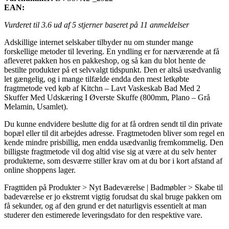
EAN:
Vurderet til
3.6
ud af 5 stjerner baseret på
11
anmeldelser
Adskillige internet selskaber tilbyder nu om stunder mange
forskellige metoder til levering. En yndling er for nærværende at få
afleveret pakken hos en pakkeshop, og så kan du blot hente de
bestilte produkter på et selvvalgt tidspunkt. Den er altså usædvanlig
let gængelig, og i mange tilfælde endda den mest letkøbte
fragtmetode ved køb af Kitchn – Lavt Vaskeskab Bad Med 2
Skuffer Med Udskæring I Øverste Skuffe (800mm, Plano – Grå
Melamin, Usamlet).
Du kunne endvidere beslutte dig for at få ordren sendt til din private
bopæl eller til dit arbejdes adresse. Fragtmetoden bliver som regel en
kende mindre prisbillig, men endda usædvanlig fremkommelig. Den
billigste fragtmetode vil dog altid vise sig at være at du selv henter
produkterne, som desværre stiller krav om at du bor i kort afstand af
online shoppens lager.
Fragttiden på Produkter > Nyt Badeværelse | Badmøbler > Skabe til
badeværelse er jo ekstremt vigtig forudsat du skal bruge pakken om
få sekunder, og af den grund er det naturligvis essentielt at man
studerer den estimerede leveringsdato for den respektive vare.