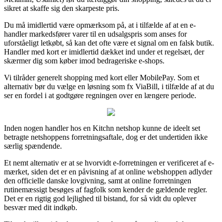
sikret at skaffe sig den skarpeste pris.
Du må imidlertid være opmærksom på, at i tilfælde af at en e-
handler markedsfører varer til en udsalgspris som anses for
uforståeligt letkøbt, så kan det ofte være et signal om en falsk butik.
Handler med kort er imidlertid dækket ind under et regelsæt, der
skærmer dig som køber imod bedrageriske e-shops.
Vi tilråder generelt shopping med kort eller MobilePay. Som et
alternativ bør du vælge en løsning som fx ViaBill, i tilfælde af at du
ser en fordel i at godtgøre regningen over en længere periode.
Inden nogen handler hos en Kitchn netshop kunne de ideelt set
betragte netshoppens forretningsaftale, dog er det undertiden ikke
særlig spændende.
Et nemt alternativ er at se hvorvidt e-forretningen er verificeret af e-
mærket, siden det er en påvisning af at online webshoppen adlyder
den officielle danske lovgivning, samt at online forretningen
rutinemæssigt besøges af fagfolk som kender de gældende regler.
Det er en rigtig god lejlighed til bistand, for så vidt du oplever
besvær med dit indkøb.