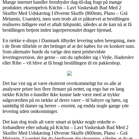
Mange internet handler frembyder dag-til-dag fragt på mange
produkter, eksempelvis Kitchn – Lavt Vaskeskab Bad Med 2
Skuffer Med Udskæring I Øverste Skuffe (800mm, Plano – Grå
Melamin, Usamlet), men som trods alt er påkrævet at bestillingen
realiseres tidligere end et aftalt tidspunkt, således at de kan nå at få
bestillingen betjent inden lagerpersonalet drager hjemad.
En række e-shops i Danmark tilbyder levering uden beregning, men
i de fleste tilfælde er det betinget af at der købes for en konkret sum.
Som alternativ burde du vælge den mest prisbevidste
leveringsversion, der gerne – om du opholder sig i Vejle, Haderslev
eller Ribe – vil blive at få bragt bestillingen til en pakkeshop.
Det har vist sig at være ekstremt overkommeligt for os alle at
analysere priser hos flere firmaer på nettet, og ergo har en lang
række Kitchn e-handler ikke kunne lade være med at trykke
salgsværdien på en række af deres varer – til babyer og børn, og
samtidig til damer og herrer – enormt, og endda nogle gange yde
levering uden omkostninger.
Det kan dog trods alt være smart at tjekke nogle enkelte e-
forhandlere efter udsalg på Kitchn – Lavt Vaskeskab Bad Med 2
Skuffer Med Udskæring I Øverste Skuffe (800mm, Plano – Grå
Melamin, Usamlet) før du færdiggør din shopping, således at du er