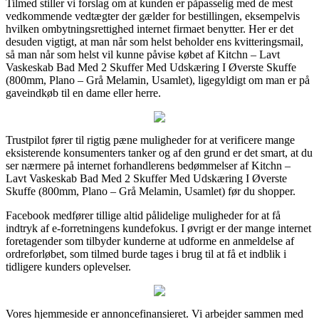
Tilmed stiller vi forslag om at kunden er påpasselig med de mest
vedkommende vedtægter der gælder for bestillingen, eksempelvis
hvilken ombytningsrettighed internet firmaet benytter. Her er det
desuden vigtigt, at man når som helst beholder ens kvitteringsmail,
så man når som helst vil kunne påvise købet af Kitchn – Lavt
Vaskeskab Bad Med 2 Skuffer Med Udskæring I Øverste Skuffe
(800mm, Plano – Grå Melamin, Usamlet), ligegyldigt om man er på
gaveindkøb til en dame eller herre.
Trustpilot fører til rigtig pæne muligheder for at verificere mange
eksisterende konsumenters tanker og af den grund er det smart, at du
ser nærmere på internet forhandlerens bedømmelser af Kitchn –
Lavt Vaskeskab Bad Med 2 Skuffer Med Udskæring I Øverste
Skuffe (800mm, Plano – Grå Melamin, Usamlet) før du shopper.
Facebook medfører tillige altid pålidelige muligheder for at få
indtryk af e-forretningens kundefokus. I øvrigt er der mange internet
foretagender som tilbyder kunderne at udforme en anmeldelse af
ordreforløbet, som tilmed burde tages i brug til at få et indblik i
tidligere kunders oplevelser.
Vores hjemmeside er annoncefinansieret. Vi arbejder sammen med