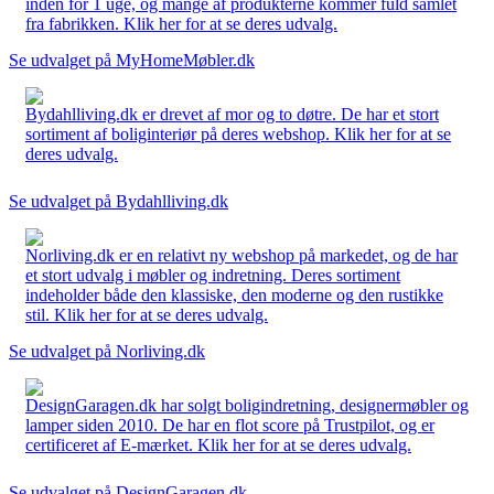
inden for 1 uge, og mange af produkterne kommer fuld samlet
fra fabrikken. Klik her for at se deres udvalg.
Se udvalget på MyHomeMøbler.dk
Bydahlliving.dk er drevet af mor og to døtre. De har et stort
sortiment af boliginteriør på deres webshop. Klik her for at se
deres udvalg.
Se udvalget på Bydahlliving.dk
Norliving.dk er en relativt ny webshop på markedet, og de har
et stort udvalg i møbler og indretning. Deres sortiment
indeholder både den klassiske, den moderne og den rustikke
stil. Klik her for at se deres udvalg.
Se udvalget på Norliving.dk
DesignGaragen.dk har solgt boligindretning, designermøbler og
lamper siden 2010. De har en flot score på Trustpilot, og er
certificeret af E-mærket. Klik her for at se deres udvalg.
Se udvalget på DesignGaragen.dk