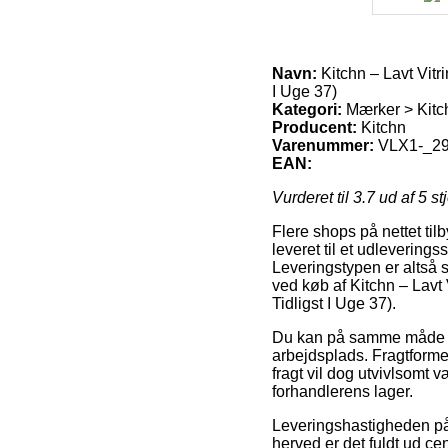
Navn:
Kitchn – Lavt Vitr
I Uge 37)
Kategori:
Mærker > Kitc
Producent:
Kitchn
Varenummer:
VLX1-_2
EAN:
Vurderet til
3.7
ud af 5 st
Flere shops på nettet tilby
leveret til et udleveringss
Leveringstypen er altså 
ved køb af Kitchn – Lavt
Tidligst I Uge 37).
Du kan på samme måde afve
arbejdsplads. Fragtformen
fragt vil dog utvivlsomt v
forhandlerens lager.
Leveringshastigheden på 
herved er det fuldt ud c