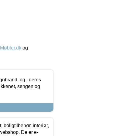
øbler.dk
og
nbrand, og i deres
køkkenet, sengen og
boligtilbehør, interiør,
 webshop. De er e-