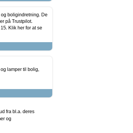
 og boligindretning. De
r på Trustpilot.
5. Klik her for at se
g lamper til bolig,
 fra bl.a. deres
mer og