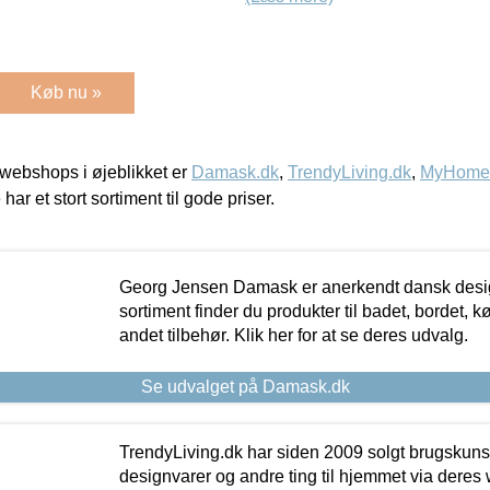
Køb nu »
webshops i øjeblikket er
Damask.dk
,
TrendyLiving.dk
,
MyHomeM
 har et stort sortiment til gode priser.
Georg Jensen Damask er anerkendt dansk desig
sortiment finder du produkter til badet, bordet, 
andet tilbehør. Klik her for at se deres udvalg.
Se udvalget på Damask.dk
TrendyLiving.dk har siden 2009 solgt brugskunst, 
designvarer og andre ting til hjemmet via deres