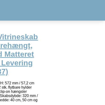
Vitrineskab
trehængt,
d Matteret
 Levering
37)
 H: 572 mm / 57,2 cm
 stk. flytbare hylder
clip-on hængsler
 Skabsdybde: 320 mm /
redde: 40 cm, 50 cm og