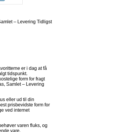
amlet – Levering Tidligst
voritterne er i dag at få
algt tidspunkt.
stelige form for fragt
as, Samlet – Levering
 eller ud til din
est prisbevidste form for
ge ved internet
behøver varen fluks, og
ende vare.