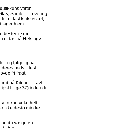
butikkens varer,
Glas, Samlet – Levering
for et fast klokkeslæt,
t tager hjem.
 en bestemt sum.
 er tæt på Helsingør,
tet, og følgelig har
 deres bedst i test
yde fri fragt.
lbud på Kitchn – Lavt
ligst I Uge 37) inden du
 som kan virke helt
er ikke desto mindre
kunne du vælge en
e bidder.