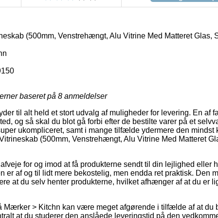
ineskab (500mm, Venstrehængt, Alu Vitrine Med Matteret Glas, S
hn
9150
jerner baseret på
8
anmeldelser
der til alt held et stort udvalg af muligheder for levering. En af fa
ted, og så skal du blot gå forbi efter de bestilte varer på et selvv
super ukompliceret, samt i mange tilfælde ydermere den mindst ko
 Vitrineskab (500mm, Venstrehængt, Alu Vitrine Med Matteret Gl
je for og imod at få produkterne sendt til din lejlighed eller hus
 er af og til lidt mere bekostelig, men endda ret praktisk. Den m
ære at du selv henter produkterne, hvilket afhænger af at du er li
Mærker > Kitchn kan være meget afgørende i tilfælde af at du 
entralt at du studerer den anslåede leveringstid på den vedkomm