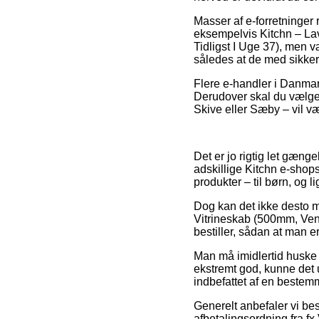
Masser af e-forretninger
eksempelvis Kitchn – Lav
Tidligst I Uge 37), men v
således at de med sikkerh
Flere e-handler i Danmar
Derudover skal du vælge
Skive eller Sæby – vil vær
Det er jo rigtig let gængel
adskillige Kitchn e-shops
produkter – til børn, og l
Dog kan det ikke desto mi
Vitrineskab (500mm, Vens
bestiller, sådan at man e
Man må imidlertid huske p
ekstremt god, kunne det 
indbefattet af en bestem
Generelt anbefaler vi be
afbetalingsordning fra fx V