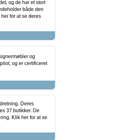
t, og de har et stort
 indeholder både den
 her for at se deres
esignermøbler og
lot, og er certificeret
ndretning. Deres
s 37 butikker. De
ing. Klik her for at se