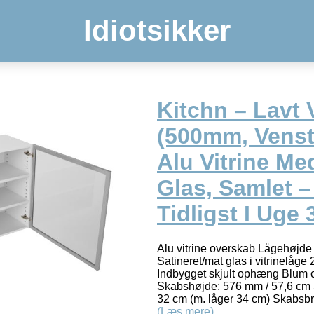
Idiotsikker
Kitchn – Lavt 
(500mm, Vens
Alu Vitrine Me
Glas, Samlet –
Tidligst I Uge 
Alu vitrine overskab Lågehøjde
Satineret/mat glas i vitrinelåge 2
Indbygget skjult ophæng Blum 
Skabshøjde: 576 mm / 57,6 cm
32 cm (m. låger 34 cm) Skabsb
(Læs mere)