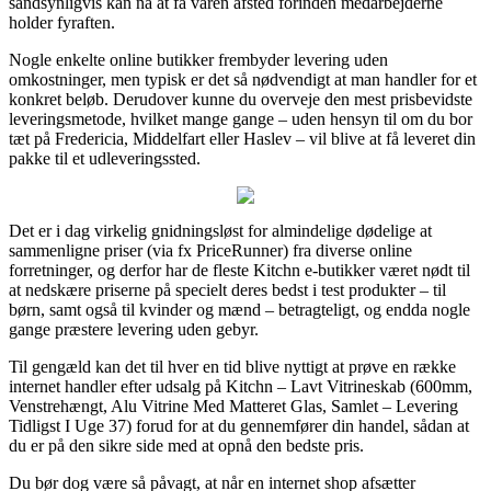
sandsynligvis kan nå at få varen afsted forinden medarbejderne
holder fyraften.
Nogle enkelte online butikker frembyder levering uden
omkostninger, men typisk er det så nødvendigt at man handler for et
konkret beløb. Derudover kunne du overveje den mest prisbevidste
leveringsmetode, hvilket mange gange – uden hensyn til om du bor
tæt på Fredericia, Middelfart eller Haslev – vil blive at få leveret din
pakke til et udleveringssted.
Det er i dag virkelig gnidningsløst for almindelige dødelige at
sammenligne priser (via fx PriceRunner) fra diverse online
forretninger, og derfor har de fleste Kitchn e-butikker været nødt til
at nedskære priserne på specielt deres bedst i test produkter – til
børn, samt også til kvinder og mænd – betragteligt, og endda nogle
gange præstere levering uden gebyr.
Til gengæld kan det til hver en tid blive nyttigt at prøve en række
internet handler efter udsalg på Kitchn – Lavt Vitrineskab (600mm,
Venstrehængt, Alu Vitrine Med Matteret Glas, Samlet – Levering
Tidligst I Uge 37) forud for at du gennemfører din handel, sådan at
du er på den sikre side med at opnå den bedste pris.
Du bør dog være så påvagt, at når en internet shop afsætter