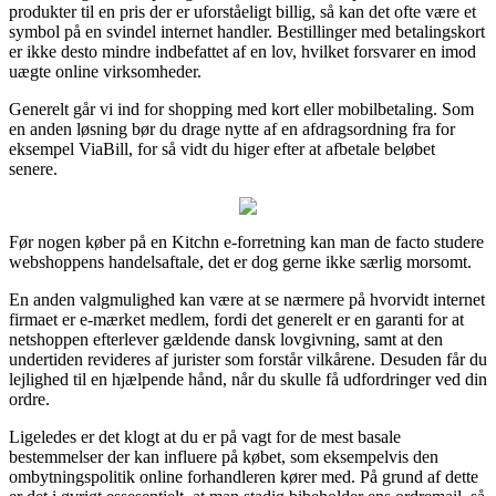
produkter til en pris der er uforståeligt billig, så kan det ofte være et
symbol på en svindel internet handler. Bestillinger med betalingskort
er ikke desto mindre indbefattet af en lov, hvilket forsvarer en imod
uægte online virksomheder.
Generelt går vi ind for shopping med kort eller mobilbetaling. Som
en anden løsning bør du drage nytte af en afdragsordning fra for
eksempel ViaBill, for så vidt du higer efter at afbetale beløbet
senere.
Før nogen køber på en Kitchn e-forretning kan man de facto studere
webshoppens handelsaftale, det er dog gerne ikke særlig morsomt.
En anden valgmulighed kan være at se nærmere på hvorvidt internet
firmaet er e-mærket medlem, fordi det generelt er en garanti for at
netshoppen efterlever gældende dansk lovgivning, samt at den
undertiden revideres af jurister som forstår vilkårene. Desuden får du
lejlighed til en hjælpende hånd, når du skulle få udfordringer ved din
ordre.
Ligeledes er det klogt at du er på vagt for de mest basale
bestemmelser der kan influere på købet, som eksempelvis den
ombytningspolitik online forhandleren kører med. På grund af dette