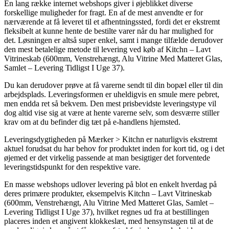
En lang række internet webshops giver i øjeblikket diverse
forskellige muligheder for fragt. En af de mest anvendte er for
nærværende at få leveret til et afhentningssted, fordi det er ekstremt
fleksibelt at kunne hente de bestilte varer når du har mulighed for
det. Løsningen er altså super enkel, samt i mange tilfælde derudover
den mest betalelige metode til levering ved køb af Kitchn – Lavt
Vitrineskab (600mm, Venstrehængt, Alu Vitrine Med Matteret Glas,
Samlet – Levering Tidligst I Uge 37).
Du kan derudover prøve at få varerne sendt til din bopæl eller til din
arbejdsplads. Leveringsformen er uheldigvis en smule mere pebret,
men endda ret så bekvem. Den mest prisbevidste leveringstype vil
dog altid vise sig at være at hente varerne selv, som desværre stiller
krav om at du befinder dig tæt på e-handlens hjemsted.
Leveringsdygtigheden på Mærker > Kitchn er naturligvis ekstremt
aktuel forudsat du har behov for produktet inden for kort tid, og i det
øjemed er det virkelig passende at man besigtiger det forventede
leveringstidspunkt for den respektive vare.
En masse webshops udlover levering på blot en enkelt hverdag på
deres primære produkter, eksempelvis Kitchn – Lavt Vitrineskab
(600mm, Venstrehængt, Alu Vitrine Med Matteret Glas, Samlet –
Levering Tidligst I Uge 37), hvilket regnes ud fra at bestillingen
placeres inden et angivent klokkeslæt, med hensynstagen til at de