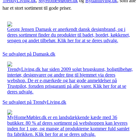
TrendyLiving.dk
,
MyHomeMøbler.dk
og
Bydahlliving.dk
, som alle
har et stort sortiment til gode priser.
Georg Jensen Damask er anerkendt dansk designbrand, og i
deres sortiment finder du produkter til badet, bordet, køkkenet,
sengen og andet tilbehør. Klik her for at se deres udvalg.
Se udvalget på Damask.dk
TrendyLiving.dk har siden 2009 solgt brugskunst, boligtilbehør,
interiør, designvarer og andre ting til hjemmet via deres
webshop. De er e-mærkede og har gode anmeldelser på
Trustpilot, foruden prisgaranti på alle varer. Klik her for at se
deres udvalg.
Se udvalget på TrendyLiving.dk
MyHomeMøbler.dk er en landsdækkende kæde med 36
butikker. 80 % af deres sortiment på webshoppen kan leveres
inden for 1 uge, og mange af produkterne kommer fuld samlet
fra fabrikken. Klik her for at se deres udvalg.