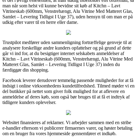
er det i øvrigt essesentielt, at man stadig bibeholder ens ordremail, så
man når som helst vil kunne bevidne sit køb af Kitchn – Lavt
Vitrineskab (600mm, Venstrehængt, Alu Vitrine Med Matteret Glas,
Samlet – Levering Tidligst I Uge 37), uden hensyn til om man er på
udkig efter varer til en herre eller dame.
Trustpilot medfører uden sammenligning fortræffelige genveje til at
analysere forskellige andre kunders opfattelser og på grund af dette
går vi ind for, at du besigtiger internet selskabets anmeldelser af
Kitchn – Lavt Vitrineskab (600mm, Venstrehængt, Alu Vitrine Med
Matteret Glas, Samlet – Levering Tidligst I Uge 37) inden du
færdiggør din shopping.
Facebook leverer derudover temmelig passende muligheder for at få
indsigt i online virksomhedens kundetilfredshed. Tilmed møder vi en
del butikker på nettet som giver folk mulighed for at aflevere en
anmeldelse af deres køb, som også bør bruges til at få et indtryk af
tidligere kunders oplevelser.
Websitet finansieres af reklamer. Vi arbejder sammen med en stribe
e-handler eftersom vi publicerer firmaernes varer, og høster betaling
om en bruger fra vores hjemmeside gennemfører et indkøb.