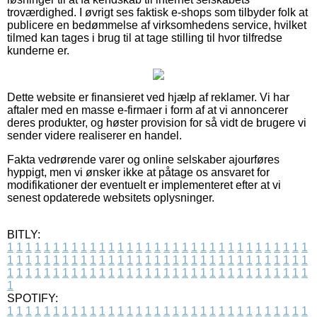
troværdighed. I øvrigt ses faktisk e-shops som tilbyder folk at
publicere en bedømmelse af virksomhedens service, hvilket
tilmed kan tages i brug til at tage stilling til hvor tilfredse
kunderne er.
Dette website er finansieret ved hjælp af reklamer. Vi har
aftaler med en masse e-firmaer i form af at vi annoncerer
deres produkter, og høster provision for så vidt de brugere vi
sender videre realiserer en handel.
Fakta vedrørende varer og online selskaber ajourføres
hyppigt, men vi ønsker ikke at påtage os ansvaret for
modifikationer der eventuelt er implementeret efter at vi
senest opdaterede websitets oplysninger.
BITLY:
1
1
1
1
1
1
1
1
1
1
1
1
1
1
1
1
1
1
1
1
1
1
1
1
1
1
1
1
1
1
1
1
1
1
1
1
1
1
1
1
1
1
1
1
1
1
1
1
1
1
1
1
1
1
1
1
1
1
1
1
1
1
1
1
1
1
1
1
1
1
1
1
1
1
1
1
1
1
1
1
1
1
1
1
1
1
1
1
1
1
1
1
1
1
1
1
1
1
1
1
SPOTIFY:
1
1
1
1
1
1
1
1
1
1
1
1
1
1
1
1
1
1
1
1
1
1
1
1
1
1
1
1
1
1
1
1
1