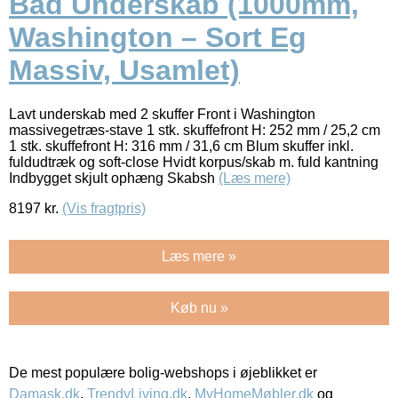
Bad Underskab (1000mm,
Washington – Sort Eg
Massiv, Usamlet)
Lavt underskab med 2 skuffer Front i Washington
massivegetræs-stave 1 stk. skuffefront H: 252 mm / 25,2 cm
1 stk. skuffefront H: 316 mm / 31,6 cm Blum skuffer inkl.
fuldudtræk og soft-close Hvidt korpus/skab m. fuld kantning
Indbygget skjult ophæng Skabsh
(Læs mere)
8197
kr.
(Vis fragtpris)
Læs mere »
Køb nu »
De mest populære bolig-webshops i øjeblikket er
Damask.dk
,
TrendyLiving.dk
,
MyHomeMøbler.dk
og