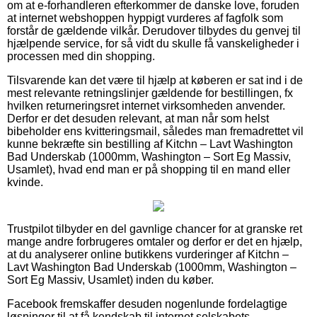
om at e-forhandleren efterkommer de danske love, foruden
at internet webshoppen hyppigt vurderes af fagfolk som
forstår de gældende vilkår. Derudover tilbydes du genvej til
hjælpende service, for så vidt du skulle få vanskeligheder i
processen med din shopping.
Tilsvarende kan det være til hjælp at køberen er sat ind i de
mest relevante retningslinjer gældende for bestillingen, fx
hvilken returneringsret internet virksomheden anvender.
Derfor er det desuden relevant, at man når som helst
bibeholder ens kvitteringsmail, således man fremadrettet vil
kunne bekræfte sin bestilling af Kitchn – Lavt Washington
Bad Underskab (1000mm, Washington – Sort Eg Massiv,
Usamlet), hvad end man er på shopping til en mand eller
kvinde.
Trustpilot tilbyder en del gavnlige chancer for at granske ret
mange andre forbrugeres omtaler og derfor er det en hjælp,
at du analyserer online butikkens vurderinger af Kitchn –
Lavt Washington Bad Underskab (1000mm, Washington –
Sort Eg Massiv, Usamlet) inden du køber.
Facebook fremskaffer desuden nogenlunde fordelagtige
løsninger til at få kendskab til internet selskabets