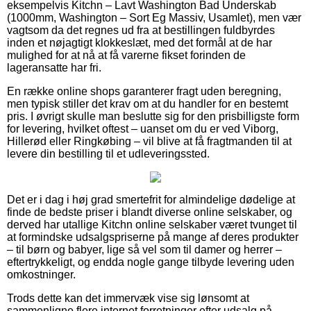
eksempelvis Kitchn – Lavt Washington Bad Underskab
(1000mm, Washington – Sort Eg Massiv, Usamlet), men vær
vagtsom da det regnes ud fra at bestillingen fuldbyrdes
inden et nøjagtigt klokkeslæt, med det formål at de har
mulighed for at nå at få varerne fikset forinden de
lageransatte har fri.
En række online shops garanterer fragt uden beregning,
men typisk stiller det krav om at du handler for en bestemt
pris. I øvrigt skulle man beslutte sig for den prisbilligste form
for levering, hvilket oftest – uanset om du er ved Viborg,
Hillerød eller Ringkøbing – vil blive at få fragtmanden til at
levere din bestilling til et udleveringssted.
Det er i dag i høj grad smertefrit for almindelige dødelige at
finde de bedste priser i blandt diverse online selskaber, og
derved har utallige Kitchn online selskaber været tvunget til
at formindske udsalgspriserne på mange af deres produkter
– til børn og babyer, lige så vel som til damer og herrer –
eftertrykkeligt, og endda nogle gange tilbyde levering uden
omkostninger.
Trods dette kan det immervæk vise sig lønsomt at
sammenligne flere internet forretninger efter udsalg på