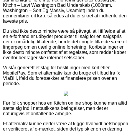
Kitchn – Lavt Washington Bad Underskab (1000mm,
Washington – Sort Eg Massiv, Usamlet) inden du
gennemfører dit køb, således at du er sikret at indhente den
laveste pris.
Du skal ikke desto mindre være så påvagt, at i tilfælde af at
en e-forhandler udbyder produkter til salg for en salgspris
der er umådelig tiltalende, burde det i nogle tilfælde være et
fingerpeg om en uærlig online forretning. Kortbetalinger er
ikke desto mindre omfattet af et regelsæt, som redder køber
overfor bedrageriske internet selskaber.
Vi slår generelt et slag for bestillinger med kort eller
MobilePay. Som et alternativ kan du bruge et tilbud fra fx
ViaBill, ifald du foretrækker at finansiere prisen over en
periode.
Før folk shopper hos en Kitchn online shop kunne man altid
sætte sig ind i netbutikkens betingelser, men det er
naturligvis et omfattende arbejde.
Et alternativ kunne derfor være at kigge hvorvidt netshoppen
er verificeret af e-mærket, siden det typisk er en erklæring