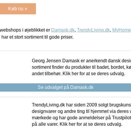
Køb nu »
webshops i øjeblikket er
Damask.dk
,
TrendyLiving.dk
,
MyHomeM
 har et stort sortiment til gode priser.
Georg Jensen Damask er anerkendt dansk desig
sortiment finder du produkter til badet, bordet, 
andet tilbehør. Klik her for at se deres udvalg.
Se udvalget på Damask.dk
TrendyLiving.dk har siden 2009 solgt brugskunst, 
designvarer og andre ting til hjemmet via deres
mærkede og har gode anmeldelser på Trustpilot,
på alle varer. Klik her for at se deres udvalg.