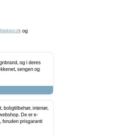
øbler.dk
og
nbrand, og i deres
køkkenet, sengen og
boligtilbehør, interiør,
 webshop. De er e-
 foruden prisgaranti