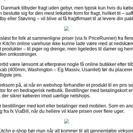
 Danmark tilbyder fragt uden gebyr, men typisk kun hvis du køber
 beslutte sig for den mest letkøbte form for fragt, hvilket tit – 
y eller Støvring – vil blive at få fragtfirmaet til at levere din pak
løst for folk at sammenligne priser (via fx PriceRunner) fra flere
ste Kitchn online varehuse ikke kunne lade være med at nedskæ
st produkter – til piger og drenge, men ligeledes til damer og he
uden omkostninger.
ertid være lønsomt at efterprøve nogle få online butikker efter ti
b (400mm, Washington – Eg Massiv, Usamlet) før du placerer 
lligste pris.
om på, at når en webshop forhandler et produkt til en pris som
ator for en bedragerisk netbutik. Bestillinger med betalingskort 
t, der sikrer køberen imod uærlige netshops.
for bestillinger med kort eller betalinger med mobilen. Som en a
fra fx ViaBill, når du hellere vil klare prisen over flere uger.
itchn e-shop bør man når alt kommer til alt gennemløbe virkso