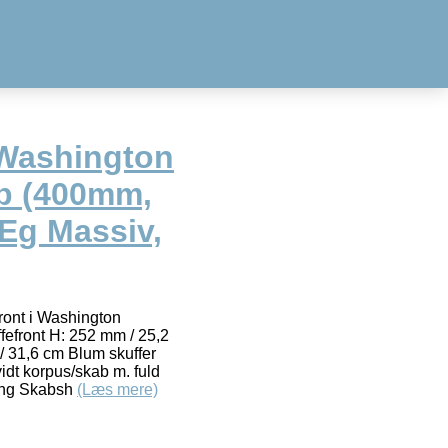
 Washington
b (400mm,
Eg Massiv,
ront i Washington
fefront H: 252 mm / 25,2
 / 31,6 cm Blum skuffer
vidt korpus/skab m. fuld
æng Skabsh
(Læs mere)