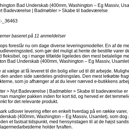
shington Bad Underskab (400mm, Washington – Eg Massiv, Usa
yt Badeværelse | Badmøbler > Skabe til badeværelse
-_36463
jerner baseret på
11
anmeldelser
ps foreslår nu om dage diverse leveringsmodeller. En af de me
et udleveringssted, som gør det muligt at hente de bestilte varer 
d fleksibel, og i mange tilfælde ligeledes den mest betalelige me
gton Bad Underskab (400mm, Washington – Eg Massiv, Usamlet
 vælge at få leveret til din bolig eller ud til dit arbejde. Muligh
den anden side særdeles gnidningsløs. Den mest letkøbte fragtl
kterne, som jo afhænger af at du lever nærved e-butikkens arbej
er > Nyt Badeværelse | Badmøbler > Skabe til badeværelse er n
an mangler pakken inden for kort tid, og herved er det temmelig 
kt for det relevante produkt.
rk udlover levering efter en enkelt hverdag på en række varer,
derskab (400mm, Washington – Eg Massiv, Usamlet), som dog a
den et fastsat tidspunkt, med hensynstagen til at de højst sands
t lagermedarbejderne holder fyraften.