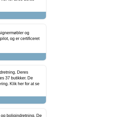
esignermøbler og
lot, og er certificeret
ndretning. Deres
s 37 butikker. De
ing. Klik her for at se
 og boligindretning. De