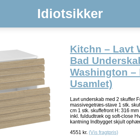
Idiotsikker
Kitchn – Lavt
Bad Underska
Washington – 
Usamlet)
Lavt underskab med 2 skuffer F
massivegetræs-stave 1 stk. skuf
cm 1 stk. skuffefront H: 316 mm
inkl. fuldudtræk og soft-close H
kantning Indbygget skjult oph
4551
kr.
(Vis fragtpris)