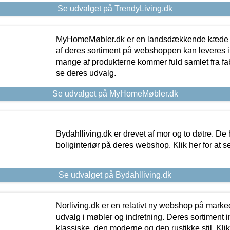
Se udvalget på TrendyLiving.dk
MyHomeMøbler.dk er en landsdækkende kæde m
af deres sortiment på webshoppen kan leveres i
mange af produkterne kommer fuld samlet fra fabr
se deres udvalg.
Se udvalget på MyHomeMøbler.dk
Bydahlliving.dk er drevet af mor og to døtre. De h
boliginteriør på deres webshop. Klik her for at s
Se udvalget på Bydahlliving.dk
Norliving.dk er en relativt ny webshop på markede
udvalg i møbler og indretning. Deres sortiment
klassiske, den moderne og den rustikke stil. Klik