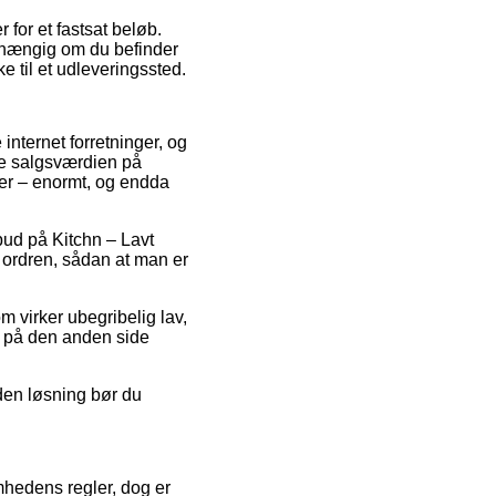
 for et fastsat beløb.
uafhængig om du befinder
ke til et udleveringssted.
 internet forretninger, og
re salgsværdien på
rrer – enormt, og endda
lbud på Kitchn – Lavt
ordren, sådan at man er
 virker ubegribelig lav,
er på den anden side
nden løsning bør du
mhedens regler, dog er