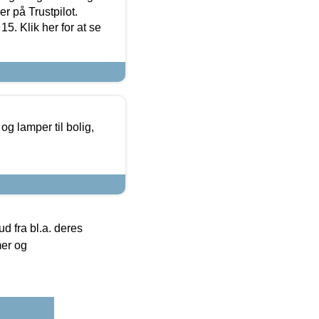
r på Trustpilot.
5. Klik her for at se
g lamper til bolig,
 fra bl.a. deres
mer og