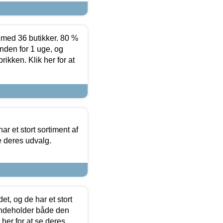
ed 36 butikker. 80 %
nden for 1 uge, og
ikken. Klik her for at
ar et stort sortiment af
e deres udvalg.
t, og de har et stort
 indeholder både den
 her for at se deres