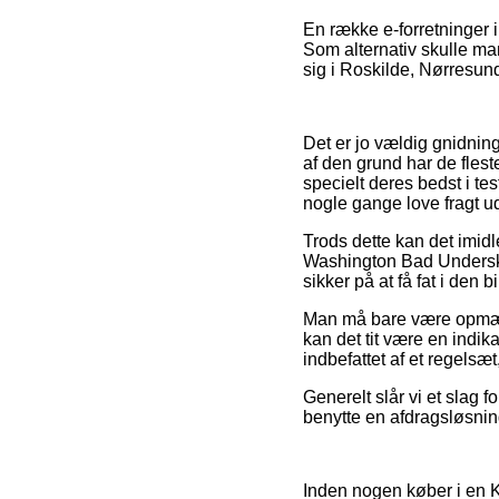
En række e-forretninger i
Som alternativ skulle man
sig i Roskilde, Nørresundb
Det er jo vældig gnidnings
af den grund har de fle
specielt deres bedst i te
nogle gange love fragt 
Trods dette kan det imidl
Washington Bad Underska
sikker på at få fat i den bi
Man må bare være opmærks
kan det tit være en indik
indbefattet af et regelsæ
Generelt slår vi et slag 
benytte en afdragsløsning 
Inden nogen køber i en K