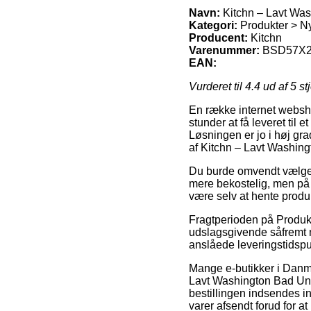
Navn:
Kitchn – Lavt Wa
Kategori:
Produkter > N
Producent:
Kitchn
Varenummer:
BSD57X2
EAN:
Vurderet til
4.4
ud af 5 st
En række internet websho
stunder at få leveret til 
Løsningen er jo i høj gra
af Kitchn – Lavt Washin
Du burde omvendt vælge at
mere bekostelig, men på 
være selv at hente produ
Fragtperioden på Produkt
udslagsgivende såfremt m
anslåede leveringstidspun
Mange e-butikker i Danma
Lavt Washington Bad Un
bestillingen indsendes in
varer afsendt forud for a