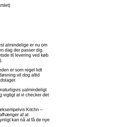
mlet)
st almindelige er nu om
den dag der passer dig.
tode til levering ved køb
).
eden er som regel lidt
øsning vil dog altid
dslager.
aturligvis ualmindeligt
vigtigt at vi checker det
 eksempelvis Kitchn –
fhænger af at
ynligt kan nå at få de nye