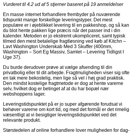
Vurderet til
4.2
ud af 5 stjerner baseret på
19
anmeldelser
En masse internet forhandlere frembyder på nuværende
tidspunkt mange forskellige leveringstyper. Det mest
populære er i øjeblikket levering til en pakkeshop, og så kan
du blot hente pakken lige præcis når det passer ind i din
kalender. Metoden er jo ekstremt ukompliceret, samt typisk
tilmed den mest betalelige fragtløsning ved køb af Kitchn –
Lavt Washington Underskab Med 3 Skuffer (400mm,
Washington – Sort Eg Massiv, Samlet – Levering Tidligst I
Uge 37).
Du burde derudover prøve at vælge afsending til din
privatbolig eller til dit arbejde. Fragtmuligheden viser sig ofte
en tak mere bekostelig, men lige så vel i høj grad praktisk.
Den mindst kostelige fragtmetode er dog at hente varerne
selv, hvilket dog er betinget af at du har bopæl nær
webshoppens lager.
Leveringstidspunktet på er jo super afgørende forudsat vi
behøver varerne om kort tid, og med det formål er det rimelig
væsentligt at vi besigtiger leveringstidspunktet ved det
relevante produkt.
Størstedelen af online forhandlere lover muligheden for dag-