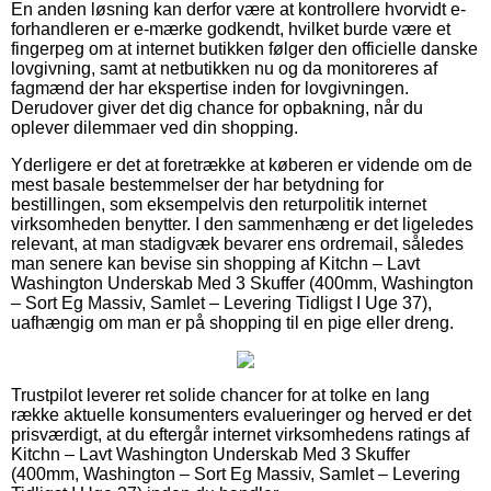
En anden løsning kan derfor være at kontrollere hvorvidt e-
forhandleren er e-mærke godkendt, hvilket burde være et
fingerpeg om at internet butikken følger den officielle danske
lovgivning, samt at netbutikken nu og da monitoreres af
fagmænd der har ekspertise inden for lovgivningen.
Derudover giver det dig chance for opbakning, når du
oplever dilemmaer ved din shopping.
Yderligere er det at foretrække at køberen er vidende om de
mest basale bestemmelser der har betydning for
bestillingen, som eksempelvis den returpolitik internet
virksomheden benytter. I den sammenhæng er det ligeledes
relevant, at man stadigvæk bevarer ens ordremail, således
man senere kan bevise sin shopping af Kitchn – Lavt
Washington Underskab Med 3 Skuffer (400mm, Washington
– Sort Eg Massiv, Samlet – Levering Tidligst I Uge 37),
uafhængig om man er på shopping til en pige eller dreng.
Trustpilot leverer ret solide chancer for at tolke en lang
række aktuelle konsumenters evalueringer og herved er det
prisværdigt, at du eftergår internet virksomhedens ratings af
Kitchn – Lavt Washington Underskab Med 3 Skuffer
(400mm, Washington – Sort Eg Massiv, Samlet – Levering