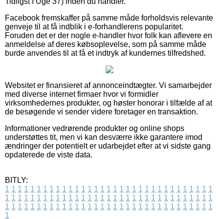
Tidligst I Uge 37) inden du handler.
Facebook fremskaffer på samme måde forholdsvis relevante
genveje til at få indblik i e-forhandlerens popularitet.
Foruden det er der nogle e-handler hvor folk kan aflevere en
anmeldelse af deres købsoplevelse, som på samme måde
burde anvendes til at få et indtryk af kundernes tilfredshed.
Websitet er finansieret af annonceindtægter. Vi samarbejder
med diverse internet firmaer hvor vi formidler
virksomhedernes produkter, og høster honorar i tilfælde af at
de besøgende vi sender videre foretager en transaktion.
Informationer vedrørende produkter og online shops
understøttes tit, men vi kan desværre ikke garantere imod
ændringer der potentielt er udarbejdet efter at vi sidste gang
opdaterede de viste data.
BITLY:
1
1
1
1
1
1
1
1
1
1
1
1
1
1
1
1
1
1
1
1
1
1
1
1
1
1
1
1
1
1
1
1
1
1
1
1
1
1
1
1
1
1
1
1
1
1
1
1
1
1
1
1
1
1
1
1
1
1
1
1
1
1
1
1
1
1
1
1
1
1
1
1
1
1
1
1
1
1
1
1
1
1
1
1
1
1
1
1
1
1
1
1
1
1
1
1
1
1
1
1