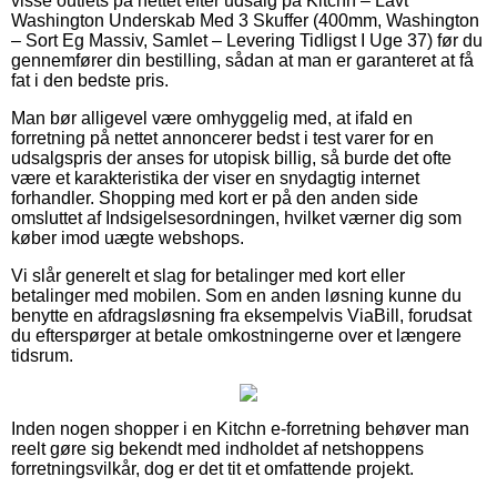
visse outlets på nettet efter udsalg på Kitchn – Lavt
Washington Underskab Med 3 Skuffer (400mm, Washington
– Sort Eg Massiv, Samlet – Levering Tidligst I Uge 37) før du
gennemfører din bestilling, sådan at man er garanteret at få
fat i den bedste pris.
Man bør alligevel være omhyggelig med, at ifald en
forretning på nettet annoncerer bedst i test varer for en
udsalgspris der anses for utopisk billig, så burde det ofte
være et karakteristika der viser en snydagtig internet
forhandler. Shopping med kort er på den anden side
omsluttet af Indsigelsesordningen, hvilket værner dig som
køber imod uægte webshops.
Vi slår generelt et slag for betalinger med kort eller
betalinger med mobilen. Som en anden løsning kunne du
benytte en afdragsløsning fra eksempelvis ViaBill, forudsat
du efterspørger at betale omkostningerne over et længere
tidsrum.
Inden nogen shopper i en Kitchn e-forretning behøver man
reelt gøre sig bekendt med indholdet af netshoppens
forretningsvilkår, dog er det tit et omfattende projekt.