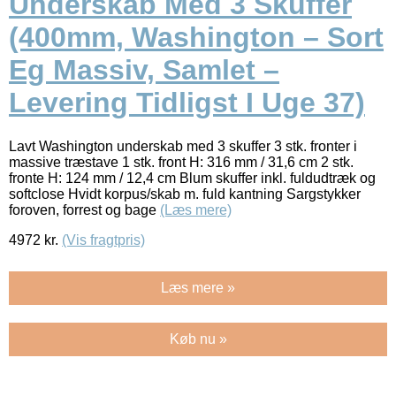
Underskab Med 3 Skuffer
(400mm, Washington – Sort
Eg Massiv, Samlet –
Levering Tidligst I Uge 37)
Lavt Washington underskab med 3 skuffer 3 stk. fronter i
massive træstave 1 stk. front H: 316 mm / 31,6 cm 2 stk.
fronte H: 124 mm / 12,4 cm Blum skuffer inkl. fuldudtræk og
softclose Hvidt korpus/skab m. fuld kantning Sargstykker
foroven, forrest og bage
(Læs mere)
4972
kr.
(Vis fragtpris)
Læs mere »
Køb nu »