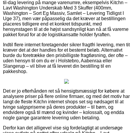
til-dag levering på mange varenumre, eksempelvis Kitchn –
Lavt Washington Underskab Med 3 Skuffer (400mm,
Washington – Sort Eg Massiv, Samlet – Levering Tidligst I
Uge 37), men vær påpasselig da det kræver at bestillingen
placeres tidligere end et konkret tidspunkt, med
hensynstagen til at de højst sandsynligt kan nå at få varerne
pakket forud for at de logistikansatte holder fyraften.
Indtil flere internet foretagender sikrer fragtfri levering, men tit
kræver det at der handles for et bestemt beløb. Alternativt
burde du foretrække den prisbilligste fragtløsning, der ofte –
uden hensyn til om du er i Holstebro, Aabenraa eller
Slangerup – vil blive at få leveret din bestilling til en
pakkeshop.
Det er jo efterhånden ret så hensigtsmæssigt for købere at
analysere priser på flere online firmaer, og med det motiv har
langt de fleste Kitchn internet shops set sig nødsaget til at
tvinge salgspriserne på deres produkter – til børn, og
endvidere også til mænd og kvinder – kolossalt, og endda
nogle gange garantere levering uden betaling.
Derfor kan det alligevel vise sig fordelagtigt at undersøge