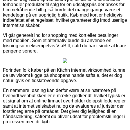
forhandler produkter til salg for en udsalgspris der anses for
himmelråbende billig, så burde det mange gange være et
kendetegn på en uoprigtig butik. Køb med kort er heldigvis
indbefattet af et regelsæt, hvilket garanterer dig imod uærlige
internet selskaber.
Vi går generelt ind for shopping med kort eller betalinger
med mobilen. Som et alternativ burde du anvende en
løsning som eksempelvis ViaBill, ifald du har i sinde at klare
pengene senere.
Forinden folk køber på en Kitchn internet virksomhed kunne
de utvivlsomt kigge på shoppens handelsaftale, det er dog
naturligvis en tidskrævende opgave.
En nemmere løsning kan derfor være at se nærmere på
hvorvidt webbutikken er e-mærke godkendt, hvilket typisk er
et signal om at online firmaet overholder de opstillede regler,
samt at internet selskabet nu og da evalueres af jurister der
forstår reglerne på området. Det giver dig lejlighed til en
håndsrækning, såfremt du bliver udsat for problemstillinger i
processen med dit køb.