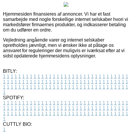
Hjemmesiden finansieres af annoncer. Vi har et fast
samarbejde med nogle forskellige internet selskaber hvori vi
markedsfører firmaernes produkter, og indkasserer betaling
om du udfører en ordre.
Vejledning angående varer og internet selskaber
opretholdes jævnligt, men vi ønsker ikke at påtage os
ansvaret for reguleringer der muligvis er iværksat efter at vi
sidst opdaterede hjemmesidens oplysninger.
BITLY:
1
1
1
1
1
1
1
1
1
1
1
1
1
1
1
1
1
1
1
1
1
1
1
1
1
1
1
1
1
1
1
1
1
1
1
1
1
1
1
1
1
1
1
1
1
1
1
1
1
1
1
1
1
1
1
1
1
1
1
1
1
1
1
1
1
1
1
1
1
1
1
1
1
1
1
1
1
1
1
1
1
1
1
1
1
1
1
1
1
1
1
1
1
1
1
1
1
1
1
1
SPOTIFY:
1
1
1
1
1
1
1
1
1
1
1
1
1
1
1
1
1
1
1
1
1
1
1
1
1
1
1
1
1
1
1
1
1
1
1
1
1
1
1
1
1
1
1
1
1
1
1
1
1
1
1
1
1
1
1
1
1
1
1
1
1
1
1
1
1
1
1
1
1
1
1
1
1
1
1
1
1
1
1
1
1
1
1
1
1
1
1
1
1
1
1
1
1
1
1
1
1
1
1
1
CUTTLY BIO:
1