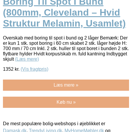
Boring Til Spot I Bund
(800mm, Cleveland – Hvid
Struktur Melamin, Usamlet)
Overskab med boring til spot i bund og 2 låger Bemærk: Der
er kun 1 stk. spot boring i 60 cm skabet 2 stk. låger højde H:
700 mm / 70 cm Inkl. 2 stk. huller til spot boret i bunden 2 stk.
flytbare hylder Hvidt korpus/skab m. fuld kantning Indbygget
skjult
(Læs mere)
1352
kr.
(Vis fragtpris)
Læs mere »
Køb nu »
De mest populære bolig-webshops i øjeblikket er
Damask.dk
,
TrendyLiving.dk
,
MyHomeMøbler.dk
og