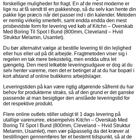
forskellige muligheder for fragt. En af de mest moderne er
lige nu at få sendt til en pakkeshop, så du selv kan hente din
pakke lige præcis når det passer ind i din kalender. Metoden
er nemlig virkelig smertefri, samt endda endda den mest
prisbevidste form for levering ved køb af Kitchn – Overskab
Med Boring Til Spot I Bund (800mm, Cleveland – Hvid
Struktur Melamin, Usamlet).
Du bør alternativt vælge at bestille levering til din lejlighed
eller hus eller ud på dit arbejde. Fragtmetoden viser sig i
regelen en tak mere bekostelig, men endda ultra let
gængelig. Den mest letkøbte leveringsudgave er dog at du
selv henter varerne, men det er betinget af at du har bopæl i
kort afstand af online butikkens arbejdslager.
Leveringstiden på kan være rigtig afgørende såfremt du har
behov for produkterne straks, så af den grund er det ganske
passende at man besigtiger den anslåede leveringstid for
det respektive produkt.
Flere online outlets stiller udsigt til 1 dags levering på
utallige varenumre, eksempelvis Kitchn – Overskab Med
Boring Til Spot I Bund (800mm, Cleveland – Hvid Struktur
Melamin, Usamlet), men vær påpasselig da det kræver at
bestillingen gennemføres før et bestemt tidspunkt, så at de