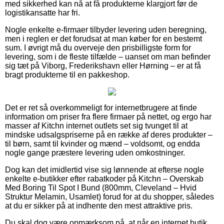
med sikkerhed kan nå at få produkterne klargjort før de
logistikansatte har fri.
Nogle enkelte e-firmaer tilbyder levering uden beregning,
men i reglen er det forudsat at man køber for en bestemt
sum. I øvrigt må du overveje den prisbilligste form for
levering, som i de fleste tilfælde – uanset om man befinder
sig tæt på Viborg, Frederikshavn eller Hørning – er at få
bragt produkterne til en pakkeshop.
Det er ret så overkommeligt for internetbrugere at finde
information om priser fra flere firmaer på nettet, og ergo har
masser af Kitchn internet outlets set sig tvunget til at
mindske udsalgspriserne på en række af deres produkter –
til børn, samt til kvinder og mænd – voldsomt, og endda
nogle gange præstere levering uden omkostninger.
Dog kan det imidlertid vise sig lønnende at efterse nogle
enkelte e-butikker efter rabatkoder på Kitchn – Overskab
Med Boring Til Spot I Bund (800mm, Cleveland – Hvid
Struktur Melamin, Usamlet) forud for at du shopper, således
at du er sikker på at indhente den mest attraktive pris.
Du skal dog være opmærksom på, at når en internet butik