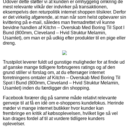
Udover dette støtter vi at kunden er omhyggelig omkring de
mest relevante vilkår der indvirker på transaktionen,
eksempelvis den returpolitik internet shoppen tilsikrer. Derfor
er det virkelig afgørende, at man når som helst opbevarer sin
kvittering på e-mail, således man fremadrettet vil kunne
bevidne handlen af Kitchn – Overskab Med Boring Til Spot I
Bund (800mm, Cleveland – Hvid Struktur Melamin,
Usamlet), om man er på udkig efter produkter til en pige eller
dreng.
Trustpilot leverer fuldt ud gunstige muligheder for at finde ud
af ganske mange tidligere forbrugeres ratings og af den
grund stiller vi forslag om, at du eftersøger internet
forretningens omtaler af Kitchn – Overskab Med Boring Til
Spot I Bund (800mm, Cleveland – Hvid Struktur Melamin,
Usamlet) inden du færdiggør din shopping.
Facebook forærer dig på samme måde relativt relevante
genveje til at få en idé om e-shoppens kundefokus. Herinde
møder vi mange internet butikker hvor kunder kan
frembringe en kritik af købsoplevelsen, hvilket lige så vel
kan drages fordel af til at vurdere tidligere kunders
oplevelser.