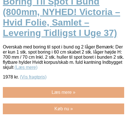
Boring Til Spot I Bund
(800mm, NYHED! Victoria –
Hvid Folie, Samlet –
Levering Tidligst I Uge 37)
Overskab med boring til spot i bund og 2 låger Bemærk: Der
er kun 1 stk. spot boring i 60 cm skabet 2 stk. låger højde H:
700 mm / 70 cm Inkl. 2 stk. huller til spot boret i bunden 2 stk.
flytbare hylder Hvidt korpus/skab m. fuld kantning Indbygget
skjult
(Læs mere)
1978
kr.
(Vis fragtpris)
Læs mere »
Køb nu »