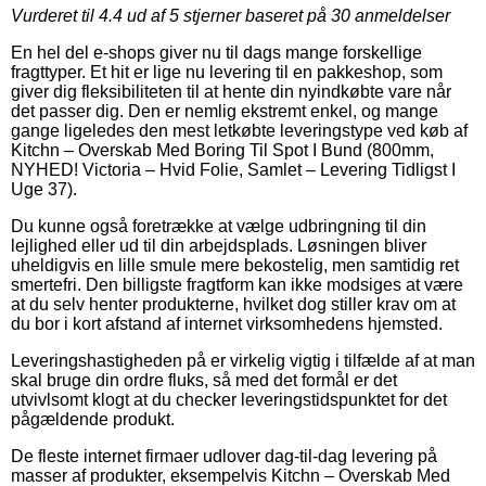
Vurderet til
4.4
ud af 5 stjerner baseret på
30
anmeldelser
En hel del e-shops giver nu til dags mange forskellige
fragttyper. Et hit er lige nu levering til en pakkeshop, som
giver dig fleksibiliteten til at hente din nyindkøbte vare når
det passer dig. Den er nemlig ekstremt enkel, og mange
gange ligeledes den mest letkøbte leveringstype ved køb af
Kitchn – Overskab Med Boring Til Spot I Bund (800mm,
NYHED! Victoria – Hvid Folie, Samlet – Levering Tidligst I
Uge 37).
Du kunne også foretrække at vælge udbringning til din
lejlighed eller ud til din arbejdsplads. Løsningen bliver
uheldigvis en lille smule mere bekostelig, men samtidig ret
smertefri. Den billigste fragtform kan ikke modsiges at være
at du selv henter produkterne, hvilket dog stiller krav om at
du bor i kort afstand af internet virksomhedens hjemsted.
Leveringshastigheden på er virkelig vigtig i tilfælde af at man
skal bruge din ordre fluks, så med det formål er det
utvivlsomt klogt at du checker leveringstidspunktet for det
pågældende produkt.
De fleste internet firmaer udlover dag-til-dag levering på
masser af produkter, eksempelvis Kitchn – Overskab Med