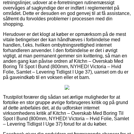
retningslinjer, udover at e-forretningen rutinemæssigt
overvåges af sagkyndige der er indført i reglementet på
området. Dette er desuden en god genvej til at få assistance,
såfremt du forvoldes problemer i processen med din
shopping.
Herudover er det klogt at køber er opmærksom på de mest
vitale betingelser der kan håndhæves i forbindelse med
handlen, f.eks. hvilken ombytningsrettighed internet
forhandleren anvender. I den forbindelse er det i øvrigt
vigtigt, at man permanent gemmer sin kvittering, så man en
anden gang kan påvise ordren af Kitchn – Overskab Med
Boring Til Spot I Bund (800mm, NYHED! Victoria – Hvid
Folie, Samlet – Levering Tidligst I Uge 37), uanset om du er
på gaveindkøb til en voksen eller et barn.
Trustpilot forærer dig sådan set ærlige muligheder for at
fortolke en stor gruppe øvrige forbrugeres kritik og på grund
af dette anbefales det, at du udforsker internet
virksomhedens kritik af Kitchn – Overskab Med Boring Til
Spot I Bund (800mm, NYHED! Victoria – Hvid Folie, Samlet
– Levering Tidligst I Uge 37) forud for at du køber.