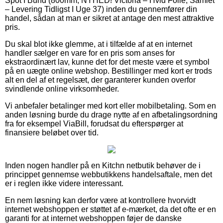
Spot I Bund (800mm, NYHED! Victoria – Hvid Folie, Samlet
– Levering Tidligst I Uge 37) inden du gennemfører din
handel, sådan at man er sikret at antage den mest attraktive
pris.
Du skal blot ikke glemme, at i tilfælde af at en internet
handler sælger en vare for en pris som anses for
ekstraordinært lav, kunne det for det meste være et symbol
på en uægte online webshop. Bestillinger med kort er trods
alt en del af et regelsæt, der garanterer kunden overfor
svindlende online virksomheder.
Vi anbefaler betalinger med kort eller mobilbetaling. Som en
anden løsning burde du drage nytte af en afbetalingsordning
fra for eksempel ViaBill, forudsat du efterspørger at
finansiere beløbet over tid.
Inden nogen handler på en Kitchn netbutik behøver de i
princippet gennemse webbutikkens handelsaftale, men det
er i reglen ikke videre interessant.
En nem løsning kan derfor være at kontrollere hvorvidt
internet webshoppen er støttet af e-mærket, da det ofte er en
garanti for at internet webshoppen føjer de danske