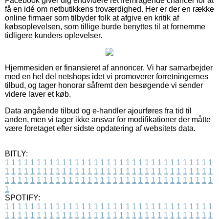
Facebook giver dig endvidere ret fremragende chancer for at
få en idé om netbutikkens troværdighed. Her er der en række
online firmaer som tilbyder folk at afgive en kritik af
købsoplevelsen, som tillige burde benyttes til at fornemme
tidligere kunders oplevelser.
Hjemmesiden er finansieret af annoncer. Vi har samarbejder
med en hel del netshops idet vi promoverer forretningernes
tilbud, og tager honorar såfremt den besøgende vi sender
videre laver et køb.
Data angående tilbud og e-handler ajourføres fra tid til
anden, men vi tager ikke ansvar for modifikationer der måtte
være foretaget efter sidste opdatering af websitets data.
BITLY:
1
1
1
1
1
1
1
1
1
1
1
1
1
1
1
1
1
1
1
1
1
1
1
1
1
1
1
1
1
1
1
1
1
1
1
1
1
1
1
1
1
1
1
1
1
1
1
1
1
1
1
1
1
1
1
1
1
1
1
1
1
1
1
1
1
1
1
1
1
1
1
1
1
1
1
1
1
1
1
1
1
1
1
1
1
1
1
1
1
1
1
1
1
1
1
1
1
1
1
1
SPOTIFY:
1
1
1
1
1
1
1
1
1
1
1
1
1
1
1
1
1
1
1
1
1
1
1
1
1
1
1
1
1
1
1
1
1
1
1
1
1
1
1
1
1
1
1
1
1
1
1
1
1
1
1
1
1
1
1
1
1
1
1
1
1
1
1
1
1
1