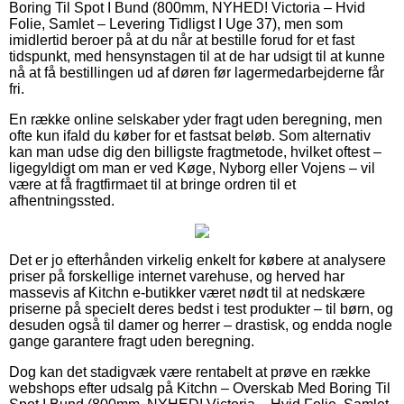
Boring Til Spot I Bund (800mm, NYHED! Victoria – Hvid
Folie, Samlet – Levering Tidligst I Uge 37), men som
imidlertid beroer på at du når at bestille forud for et fast
tidspunkt, med hensynstagen til at de har udsigt til at kunne
nå at få bestillingen ud af døren før lagermedarbejderne får
fri.
En række online selskaber yder fragt uden beregning, men
ofte kun ifald du køber for et fastsat beløb. Som alternativ
kan man udse dig den billigste fragtmetode, hvilket oftest –
ligegyldigt om man er ved Køge, Nyborg eller Vojens – vil
være at få fragtfirmaet til at bringe ordren til et
afhentningssted.
Det er jo efterhånden virkelig enkelt for købere at analysere
priser på forskellige internet varehuse, og herved har
massevis af Kitchn e-butikker været nødt til at nedskære
priserne på specielt deres bedst i test produkter – til børn, og
desuden også til damer og herrer – drastisk, og endda nogle
gange garantere fragt uden beregning.
Dog kan det stadigvæk være rentabelt at prøve en række
webshops efter udsalg på Kitchn – Overskab Med Boring Til