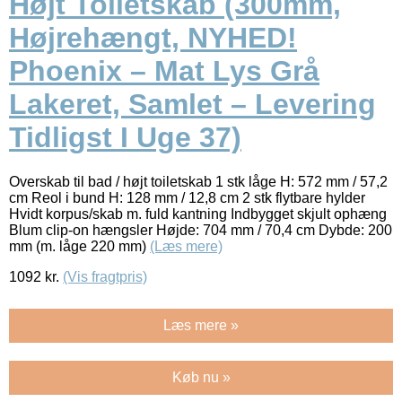
Højt Toiletskab (300mm,
Højrehængt, NYHED!
Phoenix – Mat Lys Grå
Lakeret, Samlet – Levering
Tidligst I Uge 37)
Overskab til bad / højt toiletskab 1 stk låge H: 572 mm / 57,2
cm Reol i bund H: 128 mm / 12,8 cm 2 stk flytbare hylder
Hvidt korpus/skab m. fuld kantning Indbygget skjult ophæng
Blum clip-on hængsler Højde: 704 mm / 70,4 cm Dybde: 200
mm (m. låge 220 mm)
(Læs mere)
1092
kr.
(Vis fragtpris)
Læs mere »
Køb nu »