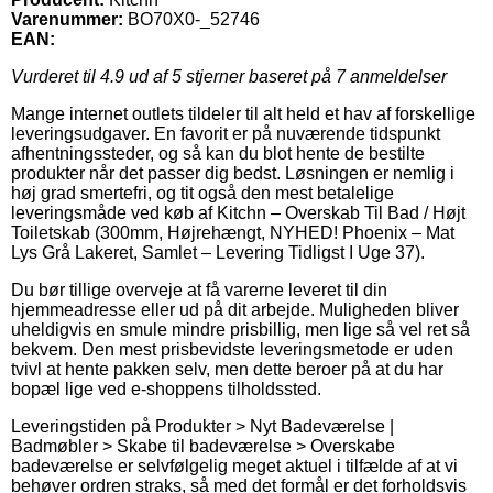
Varenummer:
BO70X0-_52746
EAN:
Vurderet til
4.9
ud af 5 stjerner baseret på
7
anmeldelser
Mange internet outlets tildeler til alt held et hav af forskellige
leveringsudgaver. En favorit er på nuværende tidspunkt
afhentningssteder, og så kan du blot hente de bestilte
produkter når det passer dig bedst. Løsningen er nemlig i
høj grad smertefri, og tit også den mest betalelige
leveringsmåde ved køb af Kitchn – Overskab Til Bad / Højt
Toiletskab (300mm, Højrehængt, NYHED! Phoenix – Mat
Lys Grå Lakeret, Samlet – Levering Tidligst I Uge 37).
Du bør tillige overveje at få varerne leveret til din
hjemmeadresse eller ud på dit arbejde. Muligheden bliver
uheldigvis en smule mindre prisbillig, men lige så vel ret så
bekvem. Den mest prisbevidste leveringsmetode er uden
tvivl at hente pakken selv, men dette beroer på at du har
bopæl lige ved e-shoppens tilholdssted.
Leveringstiden på Produkter > Nyt Badeværelse |
Badmøbler > Skabe til badeværelse > Overskabe
badeværelse er selvfølgelig meget aktuel i tilfælde af at vi
behøver ordren straks, så med det formål er det forholdsvis