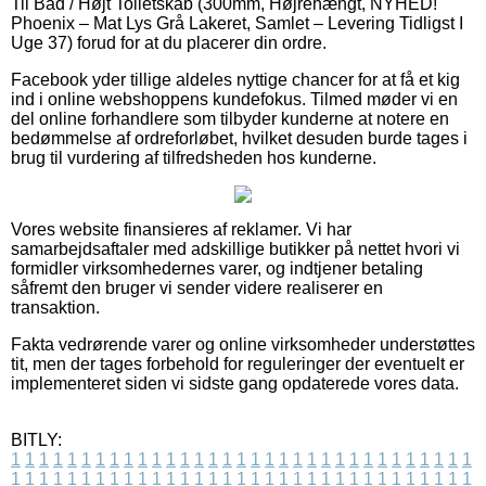
Til Bad / Højt Toiletskab (300mm, Højrehængt, NYHED!
Phoenix – Mat Lys Grå Lakeret, Samlet – Levering Tidligst I
Uge 37) forud for at du placerer din ordre.
Facebook yder tillige aldeles nyttige chancer for at få et kig
ind i online webshoppens kundefokus. Tilmed møder vi en
del online forhandlere som tilbyder kunderne at notere en
bedømmelse af ordreforløbet, hvilket desuden burde tages i
brug til vurdering af tilfredsheden hos kunderne.
Vores website finansieres af reklamer. Vi har
samarbejdsaftaler med adskillige butikker på nettet hvori vi
formidler virksomhedernes varer, og indtjener betaling
såfremt den bruger vi sender videre realiserer en
transaktion.
Fakta vedrørende varer og online virksomheder understøttes
tit, men der tages forbehold for reguleringer der eventuelt er
implementeret siden vi sidste gang opdaterede vores data.
BITLY:
1
1
1
1
1
1
1
1
1
1
1
1
1
1
1
1
1
1
1
1
1
1
1
1
1
1
1
1
1
1
1
1
1
1
1
1
1
1
1
1
1
1
1
1
1
1
1
1
1
1
1
1
1
1
1
1
1
1
1
1
1
1
1
1
1
1