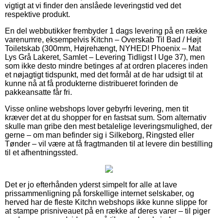
vigtigt at vi finder den anslåede leveringstid ved det
respektive produkt.
En del webbutikker frembyder 1 dags levering på en række
varenumre, eksempelvis Kitchn – Overskab Til Bad / Højt
Toiletskab (300mm, Højrehængt, NYHED! Phoenix – Mat
Lys Grå Lakeret, Samlet – Levering Tidligst I Uge 37), men
som ikke desto mindre betinges af at ordren placeres inden
et nøjagtigt tidspunkt, med det formål at de har udsigt til at
kunne nå at få produkterne distribueret forinden de
pakkeansatte får fri.
Visse online webshops lover gebyrfri levering, men tit
kræver det at du shopper for en fastsat sum. Som alternativ
skulle man gribe den mest betalelige leveringsmulighed, der
gerne – om man befinder sig i Silkeborg, Ringsted eller
Tønder – vil være at få fragtmanden til at levere din bestilling
til et afhentningssted.
Det er jo efterhånden yderst simpelt for alle at lave
prissammenligning på forskellige internet selskaber, og
herved har de fleste Kitchn webshops ikke kunne slippe for
at stampe prisniveauet på en række af deres varer – til piger