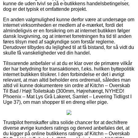
kunne de uden tvivl se på e-butikkens handelsbetingelser,
dog er det typisk et omfattende projekt.
En anden valgmulighed kunne derfor være at undersøge om
internet virksomheden er medlem af e-mærket, fordi det
almindeligvis er en forsikring om at internet butikken følger
dansk lovgivning, og at internet forretningen fra tid til anden
føres tilsyn med af sagkyndige som forstår reglerne.
Derudover tilbydes du lejlighed til at få bistand, for så vidt du
skulle få vanskeligheder ved din handel.
Tilsvarende anbefaler vi at du er klar over de primære vilkår
der har betydning for transaktionen, f.eks. hvilken byttepolitik
internet butikken tilsikrer. I den forbindelse er det i øvrigt
relevant, at man altid beholder ens ordremail, således man
altid vil kunne dokumentere sin ordre af Kitchn – Overskab
Til Bad / Højt Toiletskab (300mm, Højrehængt, NYHED!
Phoenix – Mat Lys Grå Lakeret, Samlet – Levering Tidligst I
Uge 37), om man shopper til en dreng eller pige.
Trustpilot fremskaffer ultra solide chancer for at dechifrere
diverse øvrige kunders ratings og derved anbefales det, at
du kigger på online butikkens ratings af Kitchn – Overskab