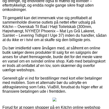
og drenge, og endvidere også til mænd og kvinder –
eftertrykkeligt, og endda nogle gange sikre fragt uden
omkostninger.
Til gengæld kan det immervæk vise sig profitabelt at
sammenholde diverse outlets på nettet efter udsalg på
Kitchn – Overskab Til Bad / Højt Toiletskab (300mm,
Højrehængt, NYHED! Phoenix – Mat Lys Grå Lakeret,
Samlet – Levering Tidligst I Uge 37) inden du handler, sådan
at du ikke er i tvivl om at skaffe sig den billigste pris.
Du bør imidlertid være årvågen med, at såfremt en online
butik sælger deres produkter til salg for en salgspris der
anses for uhørt fremragende, burde det for det meste være
en varsel om en svindel online shop. Køb med betalingskort
er trods alt omfattet af en lov, som skærmer dig overfor
uærlige webshops.
Generelt går vi ind for bestillinger med kort eller betalinger
med mobilen. Som et alternativ bør du udnytte en
afdragsløsning som f.eks. ViaBill, forudsat du higer efter at
finansiere betalingen ude i fremtiden.
Forud for at nogen shopper på en Kitchn online webshop